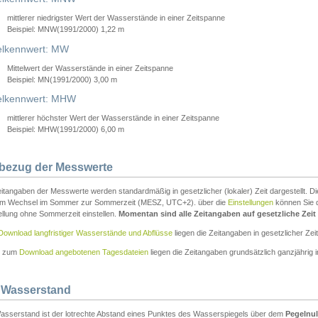
mittlerer niedrigster Wert der Wasserstände in einer Zeitspanne
Beispiel: MNW(1991/2000) 1,22 m
lkennwert: MW
Mittelwert der Wasserstände in einer Zeitspanne
Beispiel: MN(1991/2000) 3,00 m
elkennwert: MHW
mittlerer höchster Wert der Wasserstände in einer Zeitspanne
Beispiel: MHW(1991/2000) 6,00 m
tbezug der Messwerte
itangaben der Messwerte werden standardmäßig in gesetzlicher (lokaler) Zeit dargestellt. D
em Wechsel im Sommer zur Sommerzeit (MESZ, UTC+2). über die
Einstellungen
können Sie d
ellung ohne Sommerzeit einstellen.
Momentan sind alle Zeitangaben auf gesetzliche Zeit e
Download langfristiger Wasserstände und Abflüsse
liegen die Zeitangaben in gesetzlicher Zeit
n zum
Download angebotenen Tagesdateien
liegen die Zeitangaben grundsätzlich ganzjährig in
 Wasserstand
asserstand ist der lotrechte Abstand eines Punktes des Wasserspiegels über dem
Pegelnul