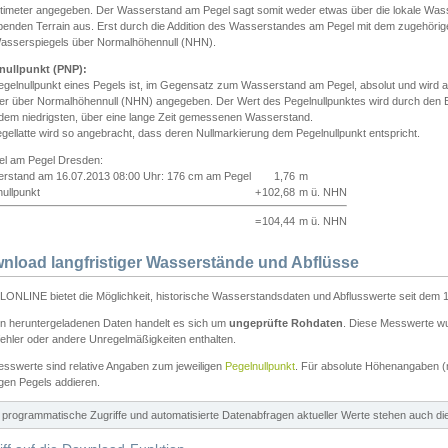
ntimeter angegeben. Der Wasserstand am Pegel sagt somit weder etwas über die lokale Wa
enden Terrain aus. Erst durch die Addition des Wasserstandes am Pegel mit dem zugehörig
asserspiegels über Normalhöhennull (NHN).
nullpunkt (PNP):
egelnullpunkt eines Pegels ist, im Gegensatz zum Wasserstand am Pegel, absolut und wir
ter über Normalhöhennull (NHN) angegeben. Der Wert des Pegelnullpunktes wird durch den Bet
 dem niedrigsten, über eine lange Zeit gemessenen Wasserstand.
gellatte wird so angebracht, dass deren Nullmarkierung dem Pegelnullpunkt entspricht.
iel am Pegel Dresden:
rstand am 16.07.2013 08:00 Uhr: 176 cm am Pegel
1,76
m
ullpunkt
+
102,68
m ü. NHN
=
104,44
m ü. NHN
nload langfristiger Wasserstände und Abflüsse
ONLINE bietet die Möglichkeit, historische Wasserstandsdaten und Abflusswerte seit dem 1
en heruntergeladenen Daten handelt es sich um
ungeprüfte Rohdaten
. Diese Messwerte wur
ehler oder andere Unregelmäßigkeiten enthalten.
esswerte sind relative Angaben zum jeweiligen
Pegelnullpunkt
. Für absolute Höhenangaben 
igen Pegels addieren.
ür programmatische Zugriffe und automatisierte Datenabfragen aktueller Werte stehen auch d