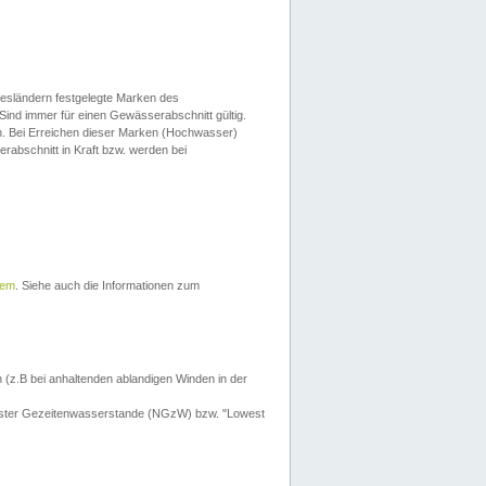
esländern festgelegte Marken des
Sind immer für einen Gewässerabschnitt gültig.
. Bei Erreichen dieser Marken (Hochwasser)
erabschnitt in Kraft bzw. werden bei
tem
. Siehe auch die Informationen zum
 (z.B bei anhaltenden ablandigen Winden in der
drigster Gezeitenwasserstande (NGzW) bzw. "Lowest