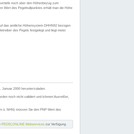
ssertiefe noch über den Höhenbezug zum
en Wert des Pegelnullpunktes erhält man die Höhe
d auf das amtliche Höhensystem DHHN92 bezogen
reiber des Pegels festgelegt und liegt meist
. Januar 2000 herunterzuladen.
den noch nicht validiert und können Ausreißer,
(m ü. NHN) müssen Sie den PNP-Wert des
ie
PEGELONLINE Webservices
zur Verfügung.