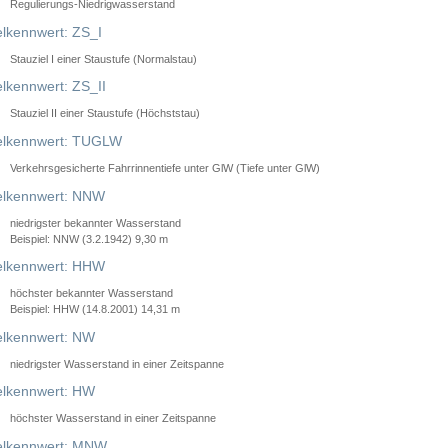
Regulierungs-Niedrigwasserstand
lkennwert: ZS_I
Stauziel I einer Staustufe (Normalstau)
lkennwert: ZS_II
Stauziel II einer Staustufe (Höchststau)
elkennwert: TUGLW
Verkehrsgesicherte Fahrrinnentiefe unter GlW (Tiefe unter GlW)
lkennwert: NNW
niedrigster bekannter Wasserstand
Beispiel: NNW (3.2.1942) 9,30 m
lkennwert: HHW
höchster bekannter Wasserstand
Beispiel: HHW (14.8.2001) 14,31 m
lkennwert: NW
niedrigster Wasserstand in einer Zeitspanne
lkennwert: HW
höchster Wasserstand in einer Zeitspanne
elkennwert: MNW