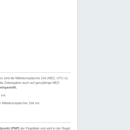
ies sind die Mitteleuropäische Zeit (MEZ, UTC+1)
ie Zeitangaben auch auf ganzjährige MEZ-
ingestellt.
 vor.
 Mitteleuropäischer Zeit vor.
lpunkt (PNP)
der Pegellatte und wird in der Regel