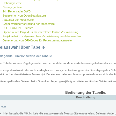
Höhensysteme
Einzugsgebiete
24h Regenradar DWD
Seezeichen von OpenSeaMap.org
Aktualität der Messwerte
Grenzwertüberschreitung der Messwerte
PEGELONLINE-Dienste
Open Source Projekt für die interaktive Online Visualisierung
Projektarbeit zur dynamischen Visualisierung von Messwerten
Generierung von QR-Codes für Pegelstammdatenseiten
elauswahl über Tabelle
legende Funktionsweise der Tabelle
die Tabelle können Pegel gefunden werden und deren Messwerte heruntergeladen oder visuali
vascript deaktiviert oder nicht verfügbar so muss jede Änderung mit der Bestätigung des "Filt
int nur bei deaktiviertem Javascript. Bei eingeschaltetem Javascript aktualisieren sich alle 
itstempel in den Dateien beim Download liegen ganzjährig in mitteleuropäischer Winterzeit vo
Bedienung der Tabelle:
Beschreibung
meter
Hier besteht die Möglichkeit, die auszuwertende Messgröße einzustellen. Bei einer Ände