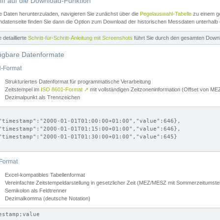
iff auf die Download-Funktion
e Daten herunterzuladen, navigieren Sie zunächst über die
Pegelauswahl-Tabelle
zu einem ge
datenseite finden Sie dann die Option zum Download der historischen Messdaten unterhalb
ne detaillierte
Schritt-für-Schritt-Anleitung mit Screenshots
führt Sie durch den gesamten Down
ügbare Datenformate
-Format
Strukturiertes Datenformat für programmatische Verarbeitung
Zeitstempel im
ISO 8601-Format
↗
mit vollständigen Zeitzoneninformation (Offset von 
Dezimalpunkt als Trennzeichen
"timestamp":"2000-01-01T01:00:00+01:00","value":646},

"timestamp":"2000-01-01T01:15:00+01:00","value":646},

"timestamp":"2000-01-01T01:30:00+01:00","value":645}

Format
Excel-kompatibles Tabellenformat
Vereinfachte Zeitstempeldarstellung in gesetzlicher Zeit (MEZ/MESZ mit Sommerzeitumstel
Semikolon als Feldtrenner
Dezimalkomma (deutsche Notation)
estamp;value
