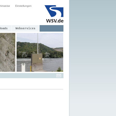
hinweise
Einstellungen
loads
Webservices