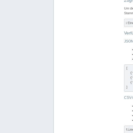
Zugr
Um di
Stamm
ℹ️ Ei
Verf
JSON
[

  {
  {
  {
]
CSV-
tim