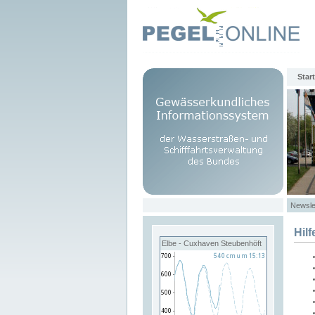
Start
Newsle
Hilf
Elbe - Cuxhaven Steubenhöft