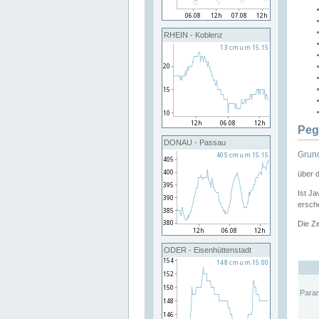
RHEIN - Koblenz
Peg
DONAU - Passau
Grund
über 
Ist Ja
ersche
Die Ze
ODER - Eisenhüttenstadt
Para