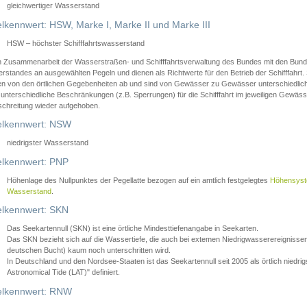
gleichwertiger Wasserstand
lkennwert: HSW, Marke I, Marke II und Marke III
HSW – höchster Schifffahrtswasserstand
in Zusammenarbeit der Wasserstraßen- und Schifffahrtsverwaltung des Bundes mit den Bund
standes an ausgewählten Pegeln und dienen als Richtwerte für den Betrieb der Schifffahrt. 
n von den örtlichen Gegebenheiten ab und sind von Gewässer zu Gewässer unterschiedlich
 unterschiedliche Beschränkungen (z.B. Sperrungen) für die Schifffahrt im jeweiligen Gewäss
schreitung wieder aufgehoben.
lkennwert: NSW
niedrigster Wasserstand
lkennwert: PNP
Höhenlage des Nullpunktes der Pegellatte bezogen auf ein amtlich festgelegtes
Höhensys
Wasserstand
.
lkennwert: SKN
Das Seekartennull (SKN) ist eine örtliche Mindesttiefenangabe in Seekarten.
Das SKN bezieht sich auf die Wassertiefe, die auch bei extemen Niedrigwasserereignissen
deutschen Bucht) kaum noch unterschritten wird.
In Deutschland und den Nordsee-Staaten ist das Seekartennull seit 2005 als örtlich nie
Astronomical Tide (LAT)" definiert.
lkennwert: RNW