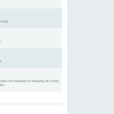
n sind.
n.
n.
p Datei zum Download zur Verfügung. Als Format
MEZ!