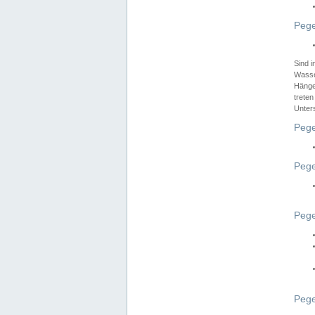
Pege
Sind 
Wasser
Hänge
treten
Unter
Pege
Pege
Pege
Pege