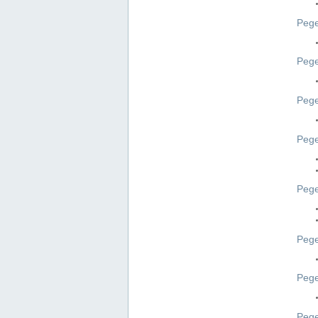
Pege
Pege
Peg
Pege
Pege
Pege
Pege
Peg