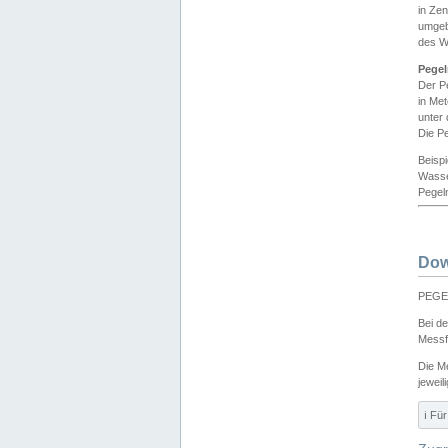
in Ze
umgeb
des W
Pegel
Der P
in Me
unter
Die Pe
Beisp
Wasse
Pegeln
Dow
PEGEL
Bei d
Messf
Die M
jeweil
ℹ️ F