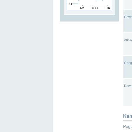
Gewä
Ausw
Gangl
Down
Ken
Pege