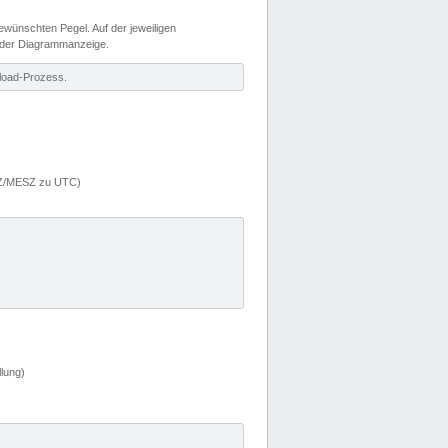
wünschten Pegel. Auf der jeweiligen
 der Diagrammanzeige.
load-Prozess.
MEZ/MESZ zu UTC)
lung)