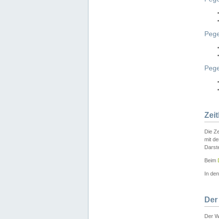
Pege
Peg
Zei
Die Ze
mit d
Darst
Beim
In de
Der
Der W