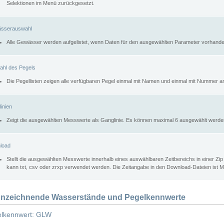
Selektionen im Menü zurückgesetzt.
sserauswahl
Alle Gewässer werden aufgelistet, wenn Daten für den ausgewählten Parameter vorhande
ahl des Pegels
Die Pegellisten zeigen alle verfügbaren Pegel einmal mit Namen und einmal mit Nummer a
inien
Zeigt die ausgewählten Messwerte als Ganglinie. Es können maximal 6 ausgewählt werde
load
Stellt die ausgewählten Messwerte innerhalb eines auswählbaren Zeitbereichs in einer Zi
kann txt, csv oder zrxp verwendet werden. Die Zeitangabe in den Download-Dateien ist 
nzeichnende Wasserstände und Pegelkennwerte
lkennwert: GLW