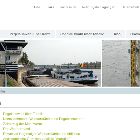
Hilfe
Links
Impressum
Nutzungsbedingungen
Datenschutz
Pegelauswahl über Karte
Pegelauswahl über Tabelle
Abo
Down
tter
e
Pegelauswahl über Tabelle
Kennzeichnende Wasserstände und Pegelkennwerte
Zeitbezug der Messwerte
Der Wasserstand
Download langfristiger Wasserstände und Abflüsse
Astronomische Gezeitenganglinie (Astrotide)