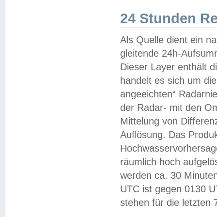
24 Stunden R
Als Quelle dient ein n
gleitende 24h-Aufsum
Dieser Layer enthält
handelt es sich um di
angeeichten“ Radarnie
der Radar- mit den O
Mittelung von Differe
Auflösung. Das Produk
Hochwasservorhersagez
räumlich hoch aufgelö
werden ca. 30 Minuten
UTC ist gegen 0130 UTC
stehen für die letzten