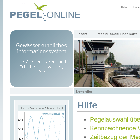
Hilfe
Link
Start
Pegelauswahl über Karte
Newsletter
Hilfe
Elbe - Cuxhaven Steubenhöft
Pegelauswahl übe
Kennzeichnende 
Zeitbezug der Me