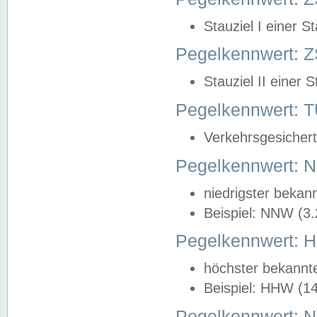
Stauziel I einer S
Pegelkennwert: Z
Stauziel II einer 
Pegelkennwert:
Verkehrsgesichert
Pegelkennwert:
niedrigster bekan
Beispiel: NNW (3
Pegelkennwert:
höchster bekannt
Beispiel: HHW (1
Pegelkennwert: 