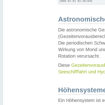
2000-01-01 01:30;645
Astronomische
Die astronomische Gez
(Gezeitenvorausberec
Die periodischen Schw
Wirkung von Mond und
Rotation verursacht.
Diese
Gezeitenvorau
Seeschifffahrt und Hy
Höhensystem
Ein Höhensystem ist e