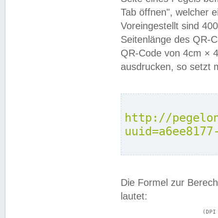
Tab öffnen", welcher 
Voreingestellt sind 4
Seitenlänge des QR-C
QR-Code von 4cm × 4c
ausdrucken, so setzt 
http://pegelo
uuid=a6ee8177
Die Formel zur Berech
lautet:
			(DPI × Druckkantenlänge in cm) ÷ 2,54 = Kantenlänge in Pixel
