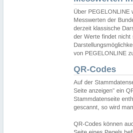
Über PEGELONLINE wer
Messwerten der Bundes
derzeit klassische Da
der Werte findet nicht 
Darstellungsmöglichkei
von PEGELONLINE zu 
QR-Codes
Auf der Stammdatensei
Seite anzeigen" ein Q
Stammdatenseite enthä
gescannt, so wird man
QR-Codes können auc
Seite eines Pegels be