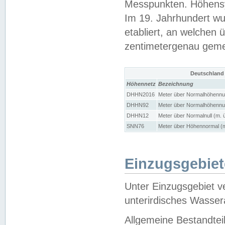
Messpunkten. Höhensy
Im 19. Jahrhundert wu
etabliert, an welchen 
zentimetergenau gem
Deutschland
Höhennetz
Bezeichnung
DHHN2016
Meter über Normalhöhennul
DHHN92
Meter über Normalhöhennul
DHHN12
Meter über Normalnull (m. 
SNN76
Meter über Höhennormal (m
Einzugsgebiet
Unter Einzugsgebiet v
unterirdisches Wasser
Allgemeine Bestandtei