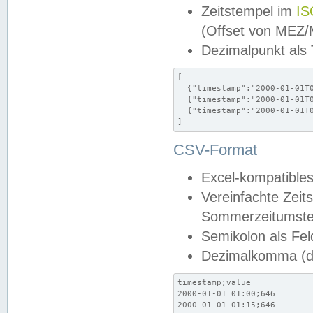
Zeitstempel im
IS
(Offset von MEZ
Dezimalpunkt als
[

  {"timestamp":"2000-01-01T0
  {"timestamp":"2000-01-01T0
  {"timestamp":"2000-01-01T0
]
CSV-Format
Excel-kompatibles
Vereinfachte Zeit
Sommerzeitumstel
Semikolon als Fel
Dezimalkomma (de
timestamp;value

2000-01-01 01:00;646

2000-01-01 01:15;646
