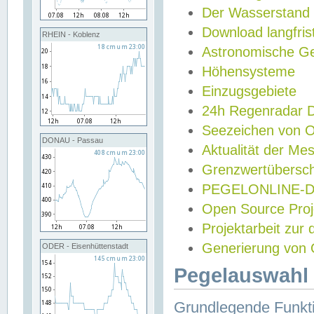
Der Wasserstand
Download langfris
RHEIN - Koblenz
Astronomische Gez
Höhensysteme
Einzugsgebiete
24h Regenradar
Seezeichen von 
DONAU - Passau
Aktualität der Me
Grenzwertübersch
PEGELONLINE-Di
Open Source Projek
Projektarbeit zur
Generierung von 
ODER - Eisenhüttenstadt
Pegelauswahl 
Grundlegende Funkti