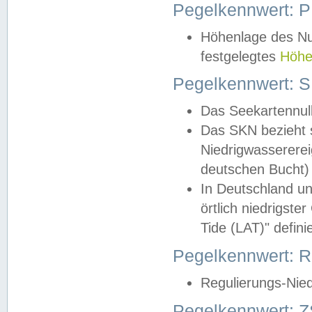
Pegelkennwert: 
Höhenlage des Nul
festgelegtes
Höhe
Pegelkennwert: 
Das Seekartennull
Das SKN bezieht s
Niedrigwassererei
deutschen Bucht) 
In Deutschland un
örtlich niedrigst
Tide (LAT)" definie
Pegelkennwert:
Regulierungs-Nie
Pegelkennwert: Z