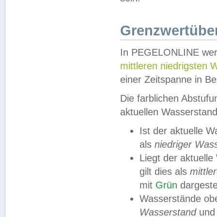
Grenzwertüber
In PEGELONLINE werde
mittleren niedrigsten
einer Zeitspanne in Be
Die farblichen Abstuf
aktuellen Wasserstand
Ist der aktuelle 
als
niedriger Was
Liegt der aktue
gilt dies als
mittle
mit
Grün
dargestel
Wasserstände obe
Wasserstand
und