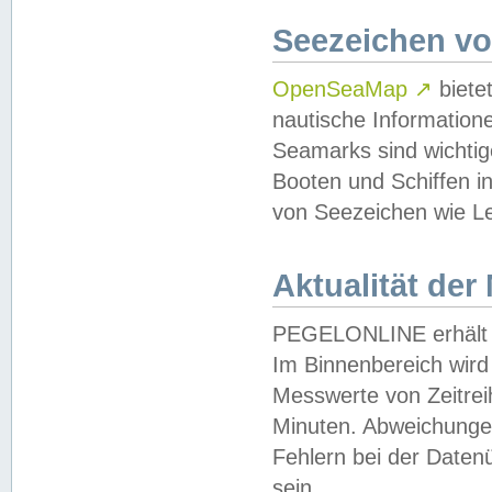
Seezeichen v
OpenSeaMap
↗
biete
nautische Information
Seamarks sind wichtig
Booten und Schiffen i
von Seezeichen wie Le
Aktualität der
PEGELONLINE erhält u
Im Binnenbereich wird 
Messwerte von Zeitreih
Minuten. Abweichungen
Fehlern bei der Daten
sein.