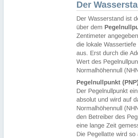
Der Wasserst
Der Wasserstand ist d
über dem
Pegelnullp
Zentimeter angegeben
die lokale Wassertie
aus. Erst durch die A
Wert des Pegelnullpun
Normalhöhennull (NHN
Pegelnullpunkt (PNP)
Der Pegelnullpunkt ei
absolut und wird auf
Normalhöhennull (NHN
den Betreiber des Pege
eine lange Zeit geme
Die Pegellatte wird s