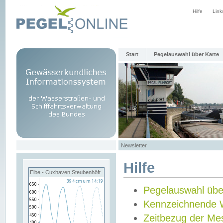
Hilfe
Link
Start
Pegelauswahl über Karte
Newsletter
Hilfe
Elbe - Cuxhaven Steubenhöft
Pegelauswahl übe
Kennzeichnende 
Zeitbezug der Me