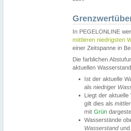
Grenzwertüber
In PEGELONLINE werde
mittleren niedrigsten
einer Zeitspanne in Be
Die farblichen Abstuf
aktuellen Wasserstand
Ist der aktuelle 
als
niedriger Was
Liegt der aktue
gilt dies als
mittle
mit
Grün
dargestel
Wasserstände obe
Wasserstand
und