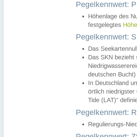
Pegelkennwert: 
Höhenlage des Nul
festgelegtes
Höhe
Pegelkennwert: 
Das Seekartennull
Das SKN bezieht s
Niedrigwassererei
deutschen Bucht) 
In Deutschland un
örtlich niedrigst
Tide (LAT)" definie
Pegelkennwert:
Regulierungs-Nie
Pegelkennwert: Z