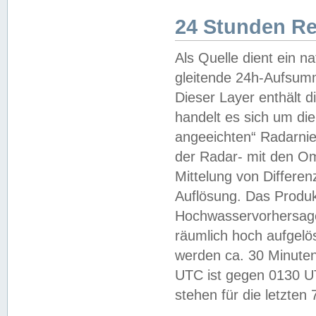
24 Stunden R
Als Quelle dient ein n
gleitende 24h-Aufsum
Dieser Layer enthält
handelt es sich um di
angeeichten“ Radarnie
der Radar- mit den O
Mittelung von Differe
Auflösung. Das Produk
Hochwasservorhersagez
räumlich hoch aufgelö
werden ca. 30 Minuten
UTC ist gegen 0130 UTC
stehen für die letzten