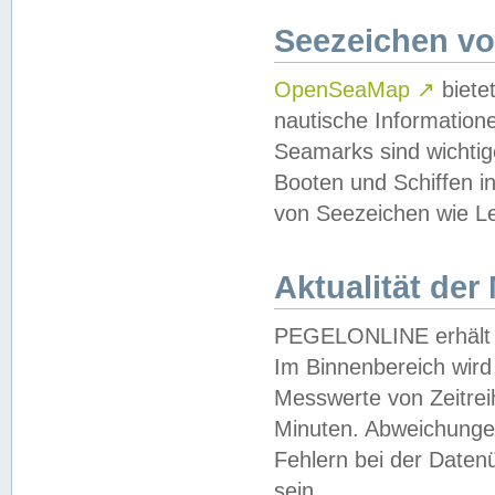
Seezeichen v
OpenSeaMap
↗
biete
nautische Information
Seamarks sind wichtig
Booten und Schiffen i
von Seezeichen wie Le
Aktualität der
PEGELONLINE erhält u
Im Binnenbereich wird 
Messwerte von Zeitreih
Minuten. Abweichungen
Fehlern bei der Daten
sein.