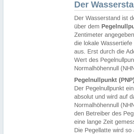
Der Wasserst
Der Wasserstand ist d
über dem
Pegelnullp
Zentimeter angegeben
die lokale Wassertie
aus. Erst durch die A
Wert des Pegelnullpun
Normalhöhennull (NHN
Pegelnullpunkt (PNP)
Der Pegelnullpunkt ei
absolut und wird auf
Normalhöhennull (NHN
den Betreiber des Pege
eine lange Zeit geme
Die Pegellatte wird s