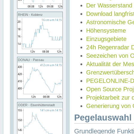
Der Wasserstand
Download langfris
RHEIN - Koblenz
Astronomische Gez
Höhensysteme
Einzugsgebiete
24h Regenradar
Seezeichen von 
DONAU - Passau
Aktualität der Me
Grenzwertübersch
PEGELONLINE-Di
Open Source Projek
Projektarbeit zur
Generierung von 
ODER - Eisenhüttenstadt
Pegelauswahl 
Grundlegende Funkti