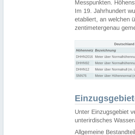
Messpunkten. Höhensy
Im 19. Jahrhundert wu
etabliert, an welchen 
zentimetergenau gem
Deutschland
Höhennetz
Bezeichnung
DHHN2016
Meter über Normalhöhennul
DHHN92
Meter über Normalhöhennul
DHHN12
Meter über Normalnull (m. 
SNN76
Meter über Höhennormal (m
Einzugsgebiet
Unter Einzugsgebiet v
unterirdisches Wasser
Allgemeine Bestandtei