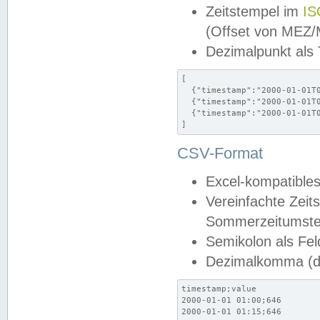
Zeitstempel im
IS
(Offset von MEZ
Dezimalpunkt als
[

  {"timestamp":"2000-01-01T0
  {"timestamp":"2000-01-01T0
  {"timestamp":"2000-01-01T0
]
CSV-Format
Excel-kompatibles
Vereinfachte Zeit
Sommerzeitumstel
Semikolon als Fel
Dezimalkomma (de
timestamp;value

2000-01-01 01:00;646

2000-01-01 01:15;646
