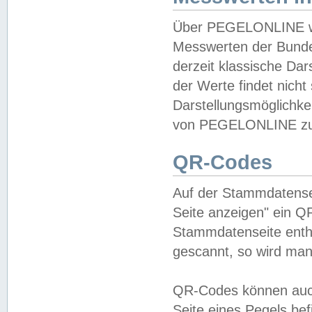
Über PEGELONLINE wer
Messwerten der Bundes
derzeit klassische Da
der Werte findet nicht 
Darstellungsmöglichkei
von PEGELONLINE zu 
QR-Codes
Auf der Stammdatensei
Seite anzeigen" ein Q
Stammdatenseite enthä
gescannt, so wird man
QR-Codes können auc
Seite eines Pegels be