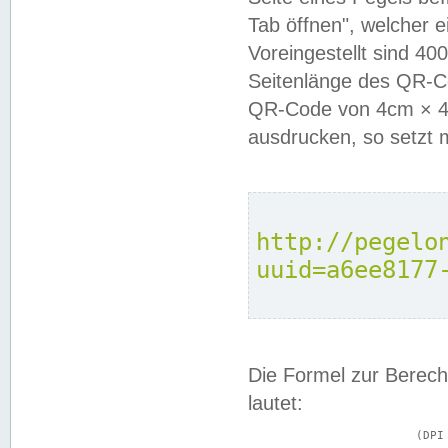
Tab öffnen", welcher 
Voreingestellt sind 4
Seitenlänge des QR-C
QR-Code von 4cm × 4c
ausdrucken, so setzt 
http://pegelo
uuid=a6ee8177
Die Formel zur Berech
lautet:
			(DPI × Druckkantenlänge in cm) ÷ 2,54 = Kantenlänge in Pixel
