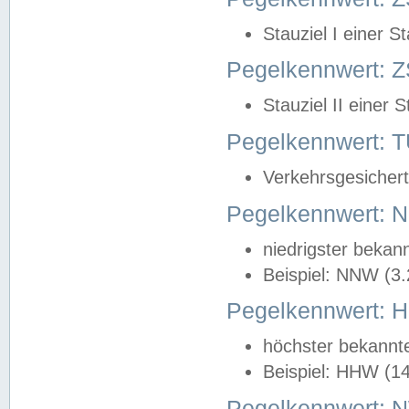
Stauziel I einer S
Pegelkennwert: Z
Stauziel II einer 
Pegelkennwert:
Verkehrsgesichert
Pegelkennwert:
niedrigster bekan
Beispiel: NNW (3
Pegelkennwert:
höchster bekannt
Beispiel: HHW (1
Pegelkennwert: 