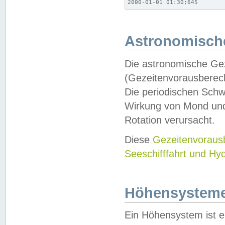
2000-01-01 01:30;645
Astronomische
Die astronomische Gez
(Gezeitenvorausberec
Die periodischen Schw
Wirkung von Mond und
Rotation verursacht.
Diese
Gezeitenvorau
Seeschifffahrt und Hy
Höhensystem
Ein Höhensystem ist e