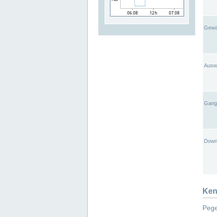
Gewä
Ausw
Gangl
Down
Ken
Pege