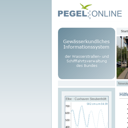
Start
Newsle
Hilf
Elbe - Cuxhaven Steubenhöft