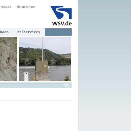
hinweise
Einstellungen
loads
Webservices