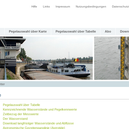
Hilfe
Links
Impressum
Nutzungsbedingungen
Datenschutz
Pegelauswahl über Karte
Pegelauswahl über Tabelle
Abo
Down
tter
e
Pegelauswahl über Tabelle
Kennzeichnende Wasserstände und Pegelkennwerte
Zeitbezug der Messwerte
Der Wasserstand
Download langfristiger Wasserstände und Abflüsse
Astronomische Gezeitenganglinie (Astrotide)