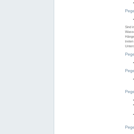
Pege
Sind 
Wasser
Hänge
treten
Unter
Pege
Pege
Pege
Pege