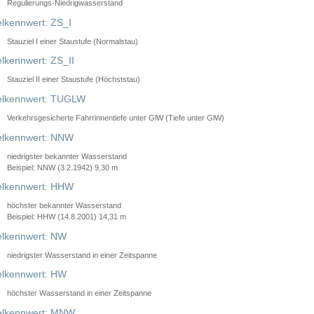
Regulierungs-Niedrigwasserstand
lkennwert: ZS_I
Stauziel I einer Staustufe (Normalstau)
lkennwert: ZS_II
Stauziel II einer Staustufe (Höchststau)
elkennwert: TUGLW
Verkehrsgesicherte Fahrrinnentiefe unter GlW (Tiefe unter GlW)
lkennwert: NNW
niedrigster bekannter Wasserstand
Beispiel: NNW (3.2.1942) 9,30 m
lkennwert: HHW
höchster bekannter Wasserstand
Beispiel: HHW (14.8.2001) 14,31 m
lkennwert: NW
niedrigster Wasserstand in einer Zeitspanne
lkennwert: HW
höchster Wasserstand in einer Zeitspanne
elkennwert: MNW