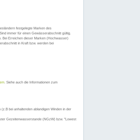
esländern festgelegte Marken des
Sind immer für einen Gewässerabschnitt gültig.
. Bei Erreichen dieser Marken (Hochwasser)
erabschnitt in Kraft bzw. werden bei
tem
. Siehe auch die Informationen zum
 (z.B bei anhaltenden ablandigen Winden in der
drigster Gezeitenwasserstande (NGzW) bzw. "Lowest