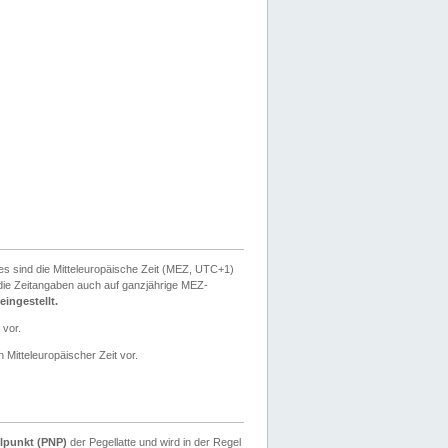
ies sind die Mitteleuropäische Zeit (MEZ, UTC+1)
ie Zeitangaben auch auf ganzjährige MEZ-
ingestellt.
 vor.
 Mitteleuropäischer Zeit vor.
lpunkt (PNP)
der Pegellatte und wird in der Regel