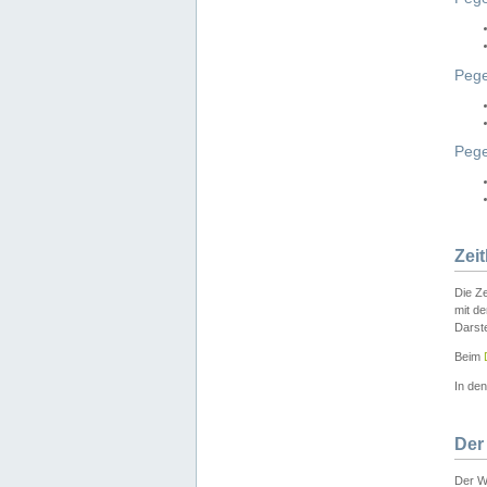
Pege
Peg
Zei
Die Ze
mit d
Darst
Beim
In de
Der
Der W