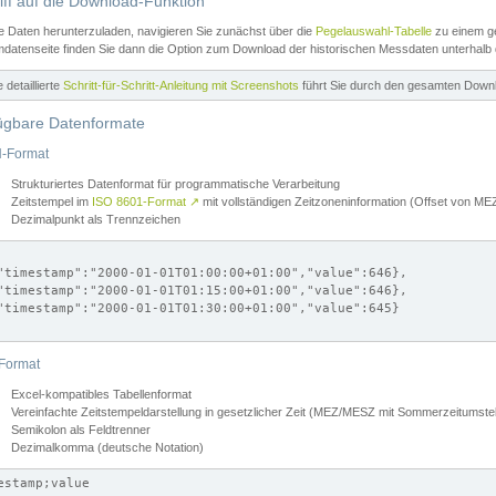
iff auf die Download-Funktion
e Daten herunterzuladen, navigieren Sie zunächst über die
Pegelauswahl-Tabelle
zu einem ge
datenseite finden Sie dann die Option zum Download der historischen Messdaten unterhalb
ne detaillierte
Schritt-für-Schritt-Anleitung mit Screenshots
führt Sie durch den gesamten Down
ügbare Datenformate
-Format
Strukturiertes Datenformat für programmatische Verarbeitung
Zeitstempel im
ISO 8601-Format
↗
mit vollständigen Zeitzoneninformation (Offset von 
Dezimalpunkt als Trennzeichen
"timestamp":"2000-01-01T01:00:00+01:00","value":646},

"timestamp":"2000-01-01T01:15:00+01:00","value":646},

"timestamp":"2000-01-01T01:30:00+01:00","value":645}

Format
Excel-kompatibles Tabellenformat
Vereinfachte Zeitstempeldarstellung in gesetzlicher Zeit (MEZ/MESZ mit Sommerzeitumstel
Semikolon als Feldtrenner
Dezimalkomma (deutsche Notation)
estamp;value
