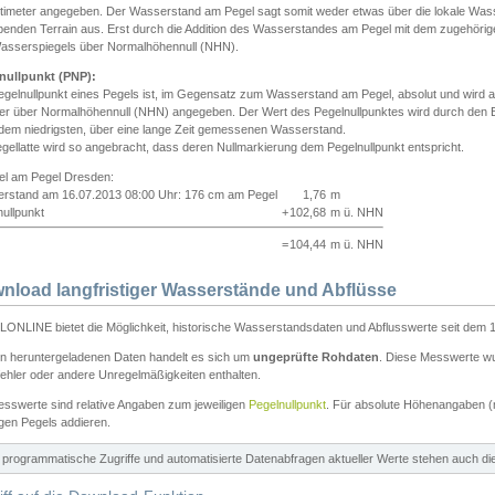
ntimeter angegeben. Der Wasserstand am Pegel sagt somit weder etwas über die lokale Wa
enden Terrain aus. Erst durch die Addition des Wasserstandes am Pegel mit dem zugehörig
asserspiegels über Normalhöhennull (NHN).
nullpunkt (PNP):
egelnullpunkt eines Pegels ist, im Gegensatz zum Wasserstand am Pegel, absolut und wir
ter über Normalhöhennull (NHN) angegeben. Der Wert des Pegelnullpunktes wird durch den Bet
 dem niedrigsten, über eine lange Zeit gemessenen Wasserstand.
gellatte wird so angebracht, dass deren Nullmarkierung dem Pegelnullpunkt entspricht.
iel am Pegel Dresden:
rstand am 16.07.2013 08:00 Uhr: 176 cm am Pegel
1,76
m
ullpunkt
+
102,68
m ü. NHN
=
104,44
m ü. NHN
nload langfristiger Wasserstände und Abflüsse
ONLINE bietet die Möglichkeit, historische Wasserstandsdaten und Abflusswerte seit dem 1
en heruntergeladenen Daten handelt es sich um
ungeprüfte Rohdaten
. Diese Messwerte wur
ehler oder andere Unregelmäßigkeiten enthalten.
esswerte sind relative Angaben zum jeweiligen
Pegelnullpunkt
. Für absolute Höhenangaben 
igen Pegels addieren.
ür programmatische Zugriffe und automatisierte Datenabfragen aktueller Werte stehen auch d