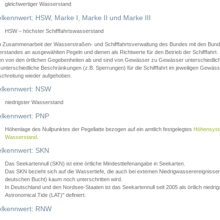
gleichwertiger Wasserstand
lkennwert: HSW, Marke I, Marke II und Marke III
HSW – höchster Schifffahrtswasserstand
in Zusammenarbeit der Wasserstraßen- und Schifffahrtsverwaltung des Bundes mit den Bund
standes an ausgewählten Pegeln und dienen als Richtwerte für den Betrieb der Schifffahrt. 
n von den örtlichen Gegebenheiten ab und sind von Gewässer zu Gewässer unterschiedlich
 unterschiedliche Beschränkungen (z.B. Sperrungen) für die Schifffahrt im jeweiligen Gewäss
schreitung wieder aufgehoben.
lkennwert: NSW
niedrigster Wasserstand
lkennwert: PNP
Höhenlage des Nullpunktes der Pegellatte bezogen auf ein amtlich festgelegtes
Höhensys
Wasserstand
.
lkennwert: SKN
Das Seekartennull (SKN) ist eine örtliche Mindesttiefenangabe in Seekarten.
Das SKN bezieht sich auf die Wassertiefe, die auch bei extemen Niedrigwasserereignissen
deutschen Bucht) kaum noch unterschritten wird.
In Deutschland und den Nordsee-Staaten ist das Seekartennull seit 2005 als örtlich nie
Astronomical Tide (LAT)" definiert.
lkennwert: RNW