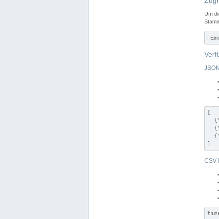
Zugr
Um di
Stamm
ℹ️ Ei
Verf
JSON
[

  {
  {
  {
]
CSV-
tim