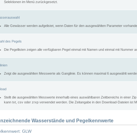
Selektionen im Menü zurückgesetzt.
sserauswahl
Alle Gewässer werden aufgelistet, wenn Daten für den ausgewählten Parameter vorhande
ahl des Pegels
Die Pegellisten zeigen alle verfügbaren Pegel einmal mit Namen und einmal mit Nummer a
inien
Zeigt die ausgewählten Messwerte als Ganglinie. Es können maximal 6 ausgewählt werde
load
Stellt die ausgewählten Messwerte innerhalb eines auswählbaren Zeitbereichs in einer Zi
kann txt, csv oder zrxp verwendet werden. Die Zeitangabe in den Download-Dateien ist 
nzeichnende Wasserstände und Pegelkennwerte
lkennwert: GLW