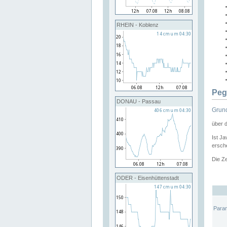
RHEIN - Koblenz
Peg
DONAU - Passau
Grund
über 
Ist Ja
ersche
Die Ze
ODER - Eisenhüttenstadt
Para