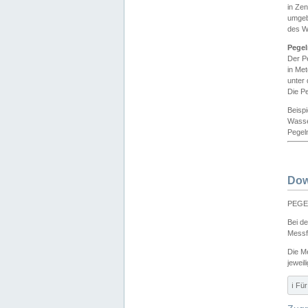
in Ze
umgeb
des W
Pegel
Der P
in Me
unter
Die Pe
Beisp
Wasse
Pegeln
Dow
PEGEL
Bei d
Messf
Die M
jeweil
ℹ️ F