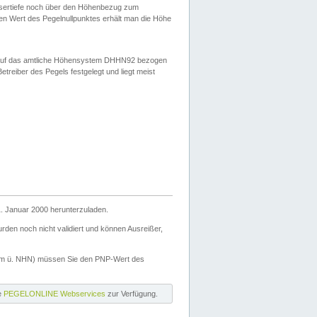
ssertiefe noch über den Höhenbezug zum
en Wert des Pegelnullpunktes erhält man die Höhe
d auf das amtliche Höhensystem DHHN92 bezogen
reiber des Pegels festgelegt und liegt meist
. Januar 2000 herunterzuladen.
den noch nicht validiert und können Ausreißer,
(m ü. NHN) müssen Sie den PNP-Wert des
ie
PEGELONLINE Webservices
zur Verfügung.