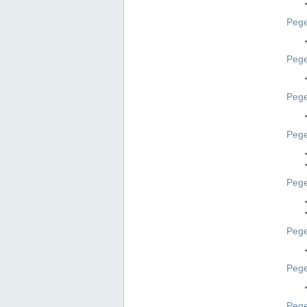
Pege
Pege
Peg
Pege
Pege
Pege
Pege
Peg