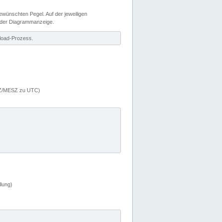
wünschten Pegel. Auf der jeweiligen
 der Diagrammanzeige.
load-Prozess.
MEZ/MESZ zu UTC)
lung)