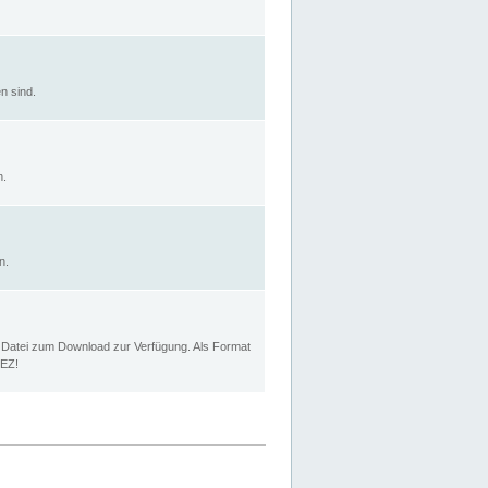
n sind.
n.
n.
p Datei zum Download zur Verfügung. Als Format
MEZ!