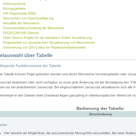
Höhensysteme
Einzugsgebiete
24h Regenradar DWD
Seezeichen von OpenSeaMap.org
Aktualität der Messwerte
Grenzwertüberschreitung der Messwerte
PEGELONLINE-Dienste
Open Source Projekt für die interaktive Online Visualisierung
Projektarbeit zur dynamischen Visualisierung von Messwerten
Generierung von QR-Codes für Pegelstammdatenseiten
elauswahl über Tabelle
legende Funktionsweise der Tabelle
die Tabelle können Pegel gefunden werden und deren Messwerte heruntergeladen oder visuali
vascript deaktiviert oder nicht verfügbar so muss jede Änderung mit der Bestätigung des "Filt
int nur bei deaktiviertem Javascript. Bei eingeschaltetem Javascript aktualisieren sich alle 
itstempel in den Dateien beim Download liegen ganzjährig in mitteleuropäischer Winterzeit vo
Bedienung der Tabelle:
Beschreibung
meter
Hier besteht die Möglichkeit, die auszuwertende Messgröße einzustellen. Bei einer Ände