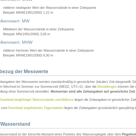
mittlerer niedrigster Wert der Wasserstände in einer Zeitspanne
Beispiel: MNW(1991/2000) 1,22 m
lkennwert: MW
Mittelwert der Wasserstände in einer Zeitspanne
Beispiel: MN(1991/2000) 3,00 m
elkennwert: MHW
mittlerer höchster Wert der Wasserstände in einer Zeitspanne
Beispiel: MHW(1991/2000) 6,00 m
tbezug der Messwerte
itangaben der Messwerte werden standardmäßig in gesetzlicher (lokaler) Zeit dargestellt. D
em Wechsel im Sommer zur Sommerzeit (MESZ, UTC+2). über die
Einstellungen
können Sie d
ellung ohne Sommerzeit einstellen.
Momentan sind alle Zeitangaben auf gesetzliche Zeit e
Download langfristiger Wasserstände und Abflüsse
liegen die Zeitangaben in gesetzlicher Zeit
n zum
Download angebotenen Tagesdateien
liegen die Zeitangaben grundsätzlich ganzjährig in
 Wasserstand
asserstand ist der lotrechte Abstand eines Punktes des Wasserspiegels über dem
Pegelnul