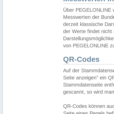
Über PEGELONLINE wer
Messwerten der Bundes
derzeit klassische Da
der Werte findet nicht 
Darstellungsmöglichkei
von PEGELONLINE zu 
QR-Codes
Auf der Stammdatensei
Seite anzeigen" ein Q
Stammdatenseite enthä
gescannt, so wird man
QR-Codes können auc
Seite eines Pegels be