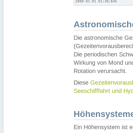
2000-01-01 01:30;645
Astronomische
Die astronomische Gez
(Gezeitenvorausberec
Die periodischen Schw
Wirkung von Mond und
Rotation verursacht.
Diese
Gezeitenvorau
Seeschifffahrt und Hy
Höhensystem
Ein Höhensystem ist e