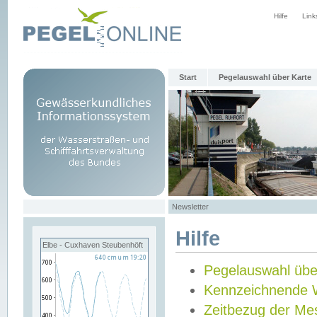
Hilfe
Link
Start
Pegelauswahl über Karte
Newsletter
Hilfe
Elbe - Cuxhaven Steubenhöft
Pegelauswahl übe
Kennzeichnende 
Zeitbezug der Me