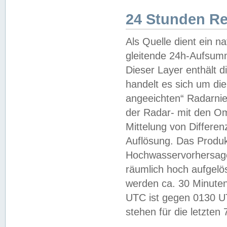
24 Stunden R
Als Quelle dient ein n
gleitende 24h-Aufsum
Dieser Layer enthält
handelt es sich um di
angeeichten“ Radarnie
der Radar- mit den O
Mittelung von Differe
Auflösung. Das Produk
Hochwasservorhersagez
räumlich hoch aufgelö
werden ca. 30 Minuten
UTC ist gegen 0130 UTC
stehen für die letzten