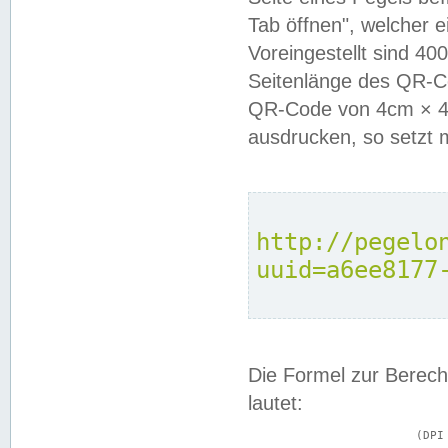
Tab öffnen", welcher 
Voreingestellt sind 4
Seitenlänge des QR-C
QR-Code von 4cm × 4c
ausdrucken, so setzt 
http://pegelo
uuid=a6ee8177
Die Formel zur Berech
lautet:
			(DPI × Druckkantenlänge in cm) ÷ 2,54 = Kantenlänge in Pixel
