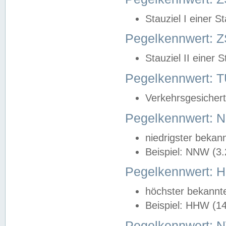
Stauziel I einer S
Pegelkennwert: Z
Stauziel II einer 
Pegelkennwert:
Verkehrsgesichert
Pegelkennwert:
niedrigster bekan
Beispiel: NNW (3
Pegelkennwert:
höchster bekannt
Beispiel: HHW (1
Pegelkennwert: 