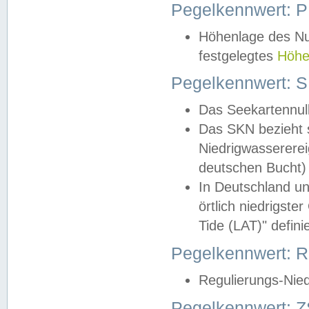
Pegelkennwert: 
Höhenlage des Nul
festgelegtes
Höhe
Pegelkennwert: 
Das Seekartennull
Das SKN bezieht s
Niedrigwassererei
deutschen Bucht) 
In Deutschland un
örtlich niedrigst
Tide (LAT)" definie
Pegelkennwert:
Regulierungs-Nie
Pegelkennwert: Z