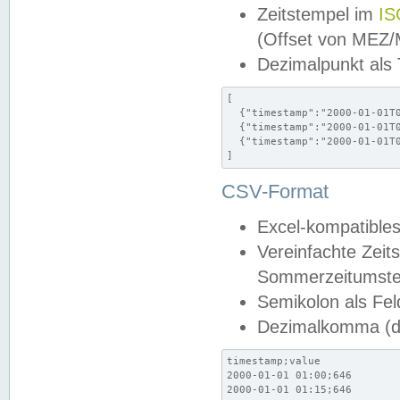
Zeitstempel im
IS
(Offset von MEZ
Dezimalpunkt als
[

  {"timestamp":"2000-01-01T0
  {"timestamp":"2000-01-01T0
  {"timestamp":"2000-01-01T0
]
CSV-Format
Excel-kompatibles
Vereinfachte Zeit
Sommerzeitumstel
Semikolon als Fel
Dezimalkomma (de
timestamp;value

2000-01-01 01:00;646

2000-01-01 01:15;646
