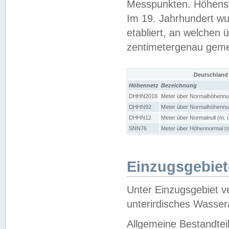
Messpunkten. Höhensy
Im 19. Jahrhundert wu
etabliert, an welchen 
zentimetergenau gem
Deutschland
Höhennetz
Bezeichnung
DHHN2016
Meter über Normalhöhennul
DHHN92
Meter über Normalhöhennul
DHHN12
Meter über Normalnull (m. 
SNN76
Meter über Höhennormal (m
Einzugsgebiet
Unter Einzugsgebiet v
unterirdisches Wasser
Allgemeine Bestandtei