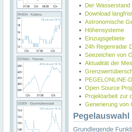
Der Wasserstand
Download langfris
RHEIN - Koblenz
Astronomische Gez
Höhensysteme
Einzugsgebiete
24h Regenradar
Seezeichen von 
DONAU - Passau
Aktualität der Me
Grenzwertübersch
PEGELONLINE-Di
Open Source Projek
Projektarbeit zur
Generierung von 
ODER - Eisenhüttenstadt
Pegelauswahl 
Grundlegende Funkti