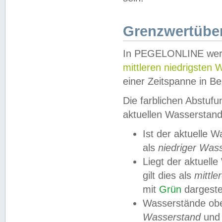
Grenzwertüber
In PEGELONLINE werde
mittleren niedrigsten
einer Zeitspanne in Be
Die farblichen Abstuf
aktuellen Wasserstand
Ist der aktuelle 
als
niedriger Was
Liegt der aktue
gilt dies als
mittle
mit
Grün
dargestel
Wasserstände obe
Wasserstand
und