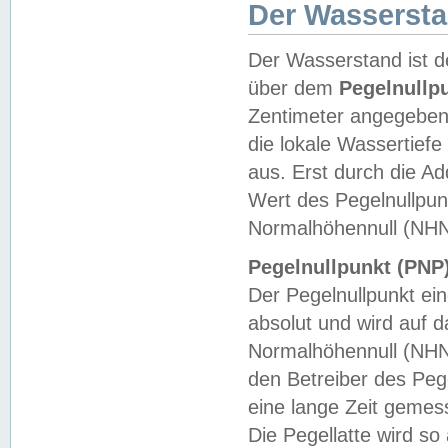
Der Wasserst
Der Wasserstand ist d
über dem
Pegelnullp
Zentimeter angegeben
die lokale Wassertie
aus. Erst durch die A
Wert des Pegelnullpun
Normalhöhennull (NHN
Pegelnullpunkt (PNP)
Der Pegelnullpunkt ei
absolut und wird auf
Normalhöhennull (NHN
den Betreiber des Pege
eine lange Zeit geme
Die Pegellatte wird s