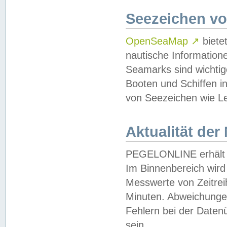
Seezeichen v
OpenSeaMap
↗
biete
nautische Information
Seamarks sind wichtig
Booten und Schiffen i
von Seezeichen wie Le
Aktualität der
PEGELONLINE erhält u
Im Binnenbereich wird 
Messwerte von Zeitreih
Minuten. Abweichungen
Fehlern bei der Daten
sein.