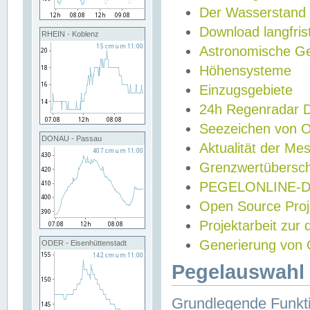
Der Wasserstand
Download langfris
RHEIN - Koblenz
Astronomische Gez
Höhensysteme
Einzugsgebiete
24h Regenradar
Seezeichen von 
DONAU - Passau
Aktualität der Me
Grenzwertübersch
PEGELONLINE-Di
Open Source Projek
Projektarbeit zur
Generierung von 
ODER - Eisenhüttenstadt
Pegelauswahl 
Grundlegende Funkti