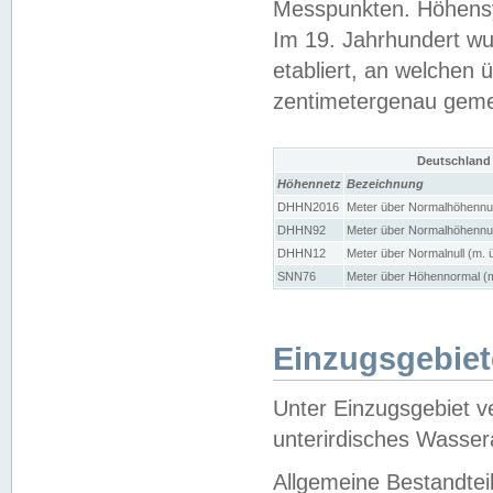
Messpunkten. Höhensy
Im 19. Jahrhundert wu
etabliert, an welchen 
zentimetergenau gem
Deutschland
Höhennetz
Bezeichnung
DHHN2016
Meter über Normalhöhennul
DHHN92
Meter über Normalhöhennul
DHHN12
Meter über Normalnull (m. 
SNN76
Meter über Höhennormal (m
Einzugsgebiet
Unter Einzugsgebiet v
unterirdisches Wasser
Allgemeine Bestandtei