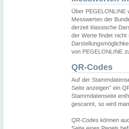
Über PEGELONLINE wer
Messwerten der Bundes
derzeit klassische Da
der Werte findet nicht 
Darstellungsmöglichkei
von PEGELONLINE zu 
QR-Codes
Auf der Stammdatensei
Seite anzeigen" ein Q
Stammdatenseite enthä
gescannt, so wird man
QR-Codes können auc
Seite eines Pegels be