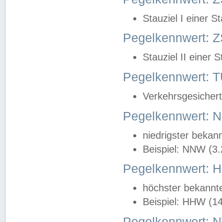
Stauziel I einer S
Pegelkennwert: Z
Stauziel II einer 
Pegelkennwert:
Verkehrsgesichert
Pegelkennwert:
niedrigster bekan
Beispiel: NNW (3
Pegelkennwert:
höchster bekannt
Beispiel: HHW (1
Pegelkennwert: 