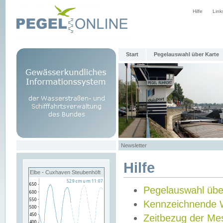
Hilfe
Link
Start
Pegelauswahl über Karte
Newsletter
Hilfe
Elbe - Cuxhaven Steubenhöft
Pegelauswahl übe
Kennzeichnende 
Zeitbezug der Me