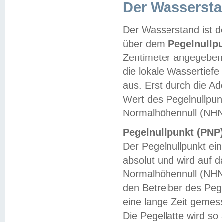
Der Wasserst
Der Wasserstand ist d
über dem
Pegelnullp
Zentimeter angegeben
die lokale Wassertie
aus. Erst durch die A
Wert des Pegelnullpun
Normalhöhennull (NHN
Pegelnullpunkt (PNP)
Der Pegelnullpunkt ei
absolut und wird auf
Normalhöhennull (NHN
den Betreiber des Pege
eine lange Zeit geme
Die Pegellatte wird s