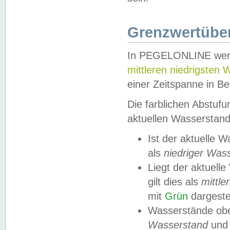
Grenzwertüber
In PEGELONLINE werde
mittleren niedrigsten
einer Zeitspanne in Be
Die farblichen Abstuf
aktuellen Wasserstand
Ist der aktuelle 
als
niedriger Was
Liegt der aktue
gilt dies als
mittle
mit
Grün
dargestel
Wasserstände obe
Wasserstand
und