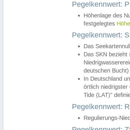
Pegelkennwert: 
Höhenlage des Nul
festgelegtes
Höhe
Pegelkennwert: 
Das Seekartennull
Das SKN bezieht s
Niedrigwassererei
deutschen Bucht) 
In Deutschland un
örtlich niedrigst
Tide (LAT)" definie
Pegelkennwert:
Regulierungs-Nie
Pegelkennwert: Z