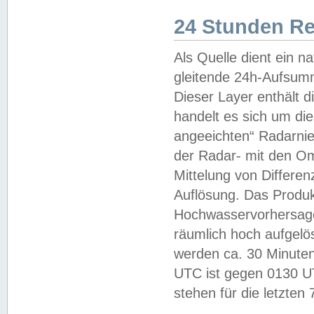
24 Stunden R
Als Quelle dient ein n
gleitende 24h-Aufsum
Dieser Layer enthält
handelt es sich um di
angeeichten“ Radarnie
der Radar- mit den O
Mittelung von Differe
Auflösung. Das Produk
Hochwasservorhersagez
räumlich hoch aufgelö
werden ca. 30 Minuten
UTC ist gegen 0130 UTC
stehen für die letzten