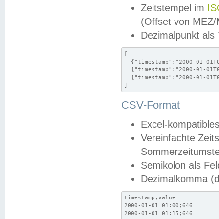
Zeitstempel im
IS
(Offset von MEZ
Dezimalpunkt als
[

  {"timestamp":"2000-01-01T0
  {"timestamp":"2000-01-01T0
  {"timestamp":"2000-01-01T0
]
CSV-Format
Excel-kompatibles
Vereinfachte Zeit
Sommerzeitumstel
Semikolon als Fel
Dezimalkomma (de
timestamp;value

2000-01-01 01:00;646

2000-01-01 01:15;646
