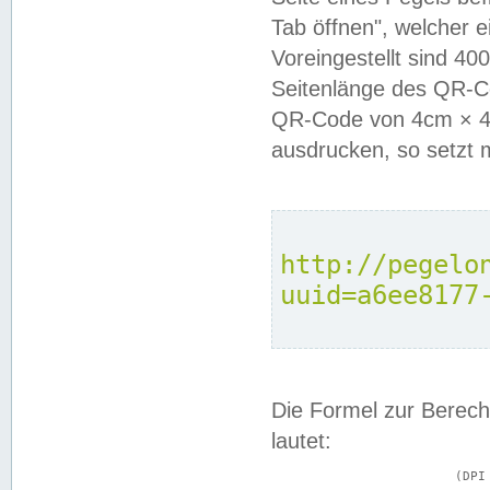
Tab öffnen", welcher 
Voreingestellt sind 4
Seitenlänge des QR-C
QR-Code von 4cm × 4c
ausdrucken, so setzt 
http://pegelo
uuid=a6ee8177
Die Formel zur Berech
lautet:
			(DPI × Druckkantenlänge in cm) ÷ 2,54 = Kantenlänge in Pixel
