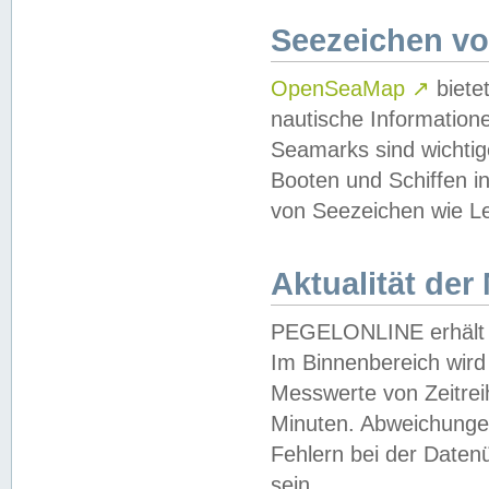
Seezeichen v
OpenSeaMap
↗
biete
nautische Information
Seamarks sind wichtig
Booten und Schiffen i
von Seezeichen wie Le
Aktualität der
PEGELONLINE erhält u
Im Binnenbereich wird 
Messwerte von Zeitreih
Minuten. Abweichungen
Fehlern bei der Daten
sein.