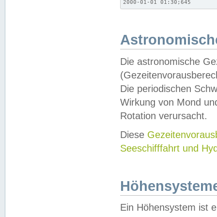
2000-01-01 01:30;645
Astronomische
Die astronomische Gez
(Gezeitenvorausberec
Die periodischen Schw
Wirkung von Mond und
Rotation verursacht.
Diese
Gezeitenvorau
Seeschifffahrt und Hy
Höhensystem
Ein Höhensystem ist e