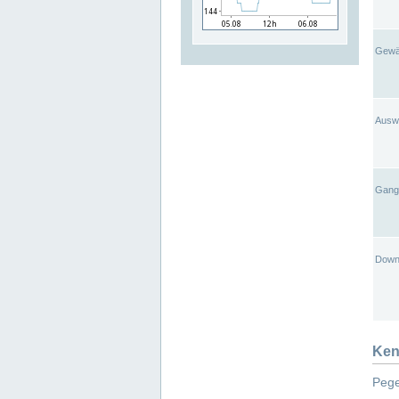
Gewä
Ausw
Gangl
Down
Ken
Pege