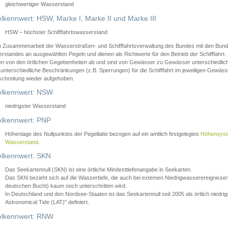
gleichwertiger Wasserstand
lkennwert: HSW, Marke I, Marke II und Marke III
HSW – höchster Schifffahrtswasserstand
in Zusammenarbeit der Wasserstraßen- und Schifffahrtsverwaltung des Bundes mit den Bund
standes an ausgewählten Pegeln und dienen als Richtwerte für den Betrieb der Schifffahrt. 
n von den örtlichen Gegebenheiten ab und sind von Gewässer zu Gewässer unterschiedlich
 unterschiedliche Beschränkungen (z.B. Sperrungen) für die Schifffahrt im jeweiligen Gewäss
schreitung wieder aufgehoben.
lkennwert: NSW
niedrigster Wasserstand
lkennwert: PNP
Höhenlage des Nullpunktes der Pegellatte bezogen auf ein amtlich festgelegtes
Höhensys
Wasserstand
.
lkennwert: SKN
Das Seekartennull (SKN) ist eine örtliche Mindesttiefenangabe in Seekarten.
Das SKN bezieht sich auf die Wassertiefe, die auch bei extemen Niedrigwasserereignissen
deutschen Bucht) kaum noch unterschritten wird.
In Deutschland und den Nordsee-Staaten ist das Seekartennull seit 2005 als örtlich nie
Astronomical Tide (LAT)" definiert.
lkennwert: RNW