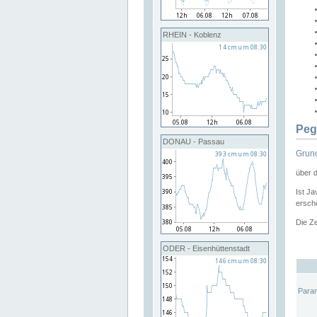
RHEIN - Koblenz
Peg
DONAU - Passau
Grund
über 
Ist Ja
ersche
Die Ze
ODER - Eisenhüttenstadt
Para