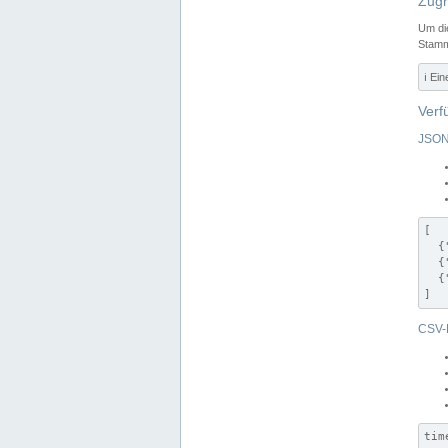
Zugr
Um di
Stamm
ℹ️ Ei
Verf
JSON
[

  {
  {
  {
]
CSV-
tim