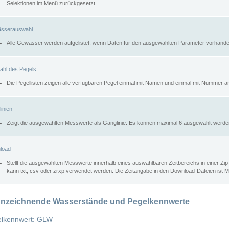
Selektionen im Menü zurückgesetzt.
sserauswahl
Alle Gewässer werden aufgelistet, wenn Daten für den ausgewählten Parameter vorhande
ahl des Pegels
Die Pegellisten zeigen alle verfügbaren Pegel einmal mit Namen und einmal mit Nummer a
inien
Zeigt die ausgewählten Messwerte als Ganglinie. Es können maximal 6 ausgewählt werde
load
Stellt die ausgewählten Messwerte innerhalb eines auswählbaren Zeitbereichs in einer Zi
kann txt, csv oder zrxp verwendet werden. Die Zeitangabe in den Download-Dateien ist 
nzeichnende Wasserstände und Pegelkennwerte
lkennwert: GLW