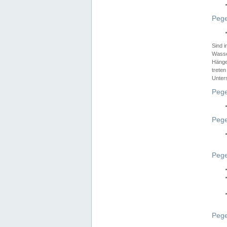
Pege
Sind 
Wasser
Hänge
treten
Unter
Pege
Pege
Pege
Pege