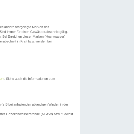
esländern festgelegte Marken des
Sind immer für einen Gewässerabschnitt gültig.
. Bei Erreichen dieser Marken (Hochwasser)
erabschnitt in Kraft bzw. werden bei
tem
. Siehe auch die Informationen zum
 (z.B bei anhaltenden ablandigen Winden in der
drigster Gezeitenwasserstande (NGzW) bzw. "Lowest