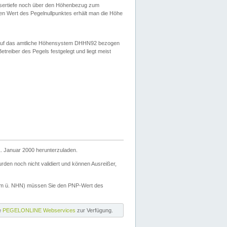
ssertiefe noch über den Höhenbezug zum
en Wert des Pegelnullpunktes erhält man die Höhe
d auf das amtliche Höhensystem DHHN92 bezogen
reiber des Pegels festgelegt und liegt meist
. Januar 2000 herunterzuladen.
den noch nicht validiert und können Ausreißer,
(m ü. NHN) müssen Sie den PNP-Wert des
ie
PEGELONLINE Webservices
zur Verfügung.