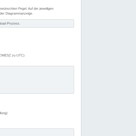
wünschten Pegel. Auf der jeweiligen
 der Diagrammanzeige.
load-Prozess.
MEZ/MESZ zu UTC)
lung)