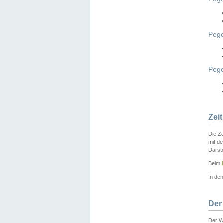
Pege
Peg
Zei
Die Ze
mit d
Darst
Beim
In de
Der
Der W