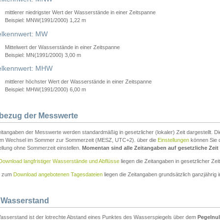
mittlerer niedrigster Wert der Wasserstände in einer Zeitspanne
Beispiel: MNW(1991/2000) 1,22 m
lkennwert: MW
Mittelwert der Wasserstände in einer Zeitspanne
Beispiel: MN(1991/2000) 3,00 m
elkennwert: MHW
mittlerer höchster Wert der Wasserstände in einer Zeitspanne
Beispiel: MHW(1991/2000) 6,00 m
tbezug der Messwerte
itangaben der Messwerte werden standardmäßig in gesetzlicher (lokaler) Zeit dargestellt. D
em Wechsel im Sommer zur Sommerzeit (MESZ, UTC+2). über die
Einstellungen
können Sie d
ellung ohne Sommerzeit einstellen.
Momentan sind alle Zeitangaben auf gesetzliche Zeit e
Download langfristiger Wasserstände und Abflüsse
liegen die Zeitangaben in gesetzlicher Zeit
n zum
Download angebotenen Tagesdateien
liegen die Zeitangaben grundsätzlich ganzjährig in
 Wasserstand
asserstand ist der lotrechte Abstand eines Punktes des Wasserspiegels über dem
Pegelnul