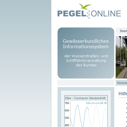
Start
Newsle
Hilf
Elbe - Cuxhaven Steubenhöft