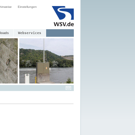
hinweise
Einstellungen
loads
Webservices