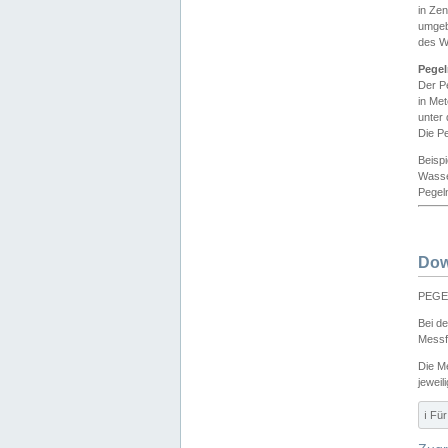
in Ze
umgeb
des W
Pegel
Der P
in Me
unter
Die Pe
Beisp
Wasse
Pegeln
Dow
PEGEL
Bei d
Messf
Die M
jeweil
ℹ️ F