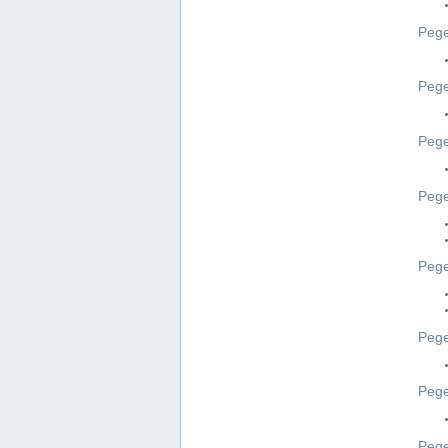
Pege
Pege
Peg
Pege
Pege
Pege
Pege
Peg