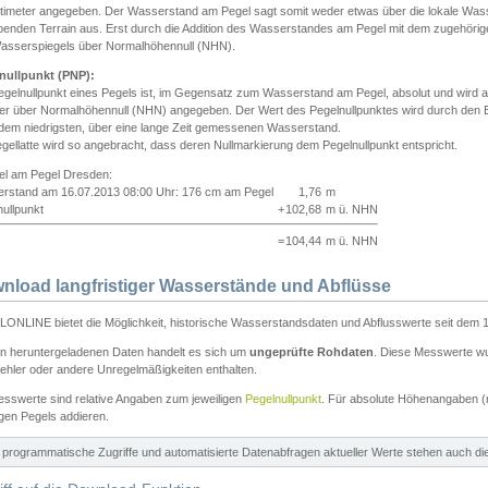
ntimeter angegeben. Der Wasserstand am Pegel sagt somit weder etwas über die lokale Wa
enden Terrain aus. Erst durch die Addition des Wasserstandes am Pegel mit dem zugehörig
asserspiegels über Normalhöhennull (NHN).
nullpunkt (PNP):
egelnullpunkt eines Pegels ist, im Gegensatz zum Wasserstand am Pegel, absolut und wir
ter über Normalhöhennull (NHN) angegeben. Der Wert des Pegelnullpunktes wird durch den Bet
 dem niedrigsten, über eine lange Zeit gemessenen Wasserstand.
gellatte wird so angebracht, dass deren Nullmarkierung dem Pegelnullpunkt entspricht.
iel am Pegel Dresden:
rstand am 16.07.2013 08:00 Uhr: 176 cm am Pegel
1,76
m
ullpunkt
+
102,68
m ü. NHN
=
104,44
m ü. NHN
nload langfristiger Wasserstände und Abflüsse
ONLINE bietet die Möglichkeit, historische Wasserstandsdaten und Abflusswerte seit dem 1
en heruntergeladenen Daten handelt es sich um
ungeprüfte Rohdaten
. Diese Messwerte wur
ehler oder andere Unregelmäßigkeiten enthalten.
esswerte sind relative Angaben zum jeweiligen
Pegelnullpunkt
. Für absolute Höhenangaben 
igen Pegels addieren.
ür programmatische Zugriffe und automatisierte Datenabfragen aktueller Werte stehen auch d