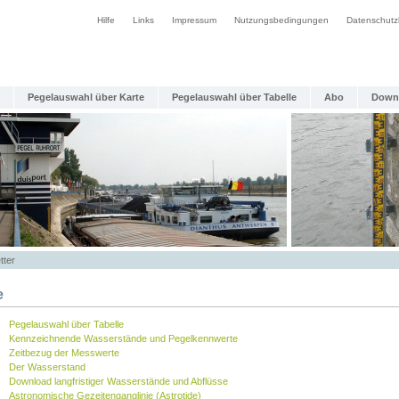
Hilfe
Links
Impressum
Nutzungsbedingungen
Datenschutz
Pegelauswahl über Karte
Pegelauswahl über Tabelle
Abo
Down
tter
e
Pegelauswahl über Tabelle
Kennzeichnende Wasserstände und Pegelkennwerte
Zeitbezug der Messwerte
Der Wasserstand
Download langfristiger Wasserstände und Abflüsse
Astronomische Gezeitenganglinie (Astrotide)