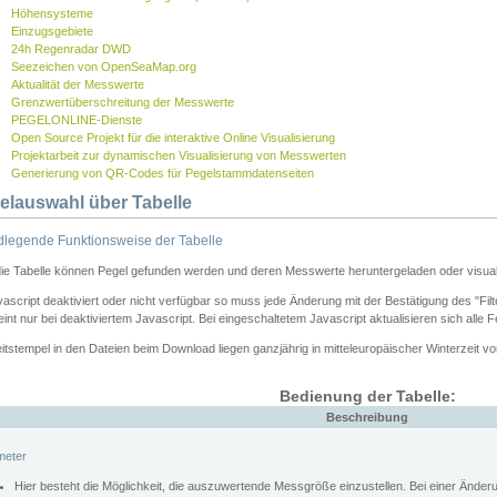
Höhensysteme
Einzugsgebiete
24h Regenradar DWD
Seezeichen von OpenSeaMap.org
Aktualität der Messwerte
Grenzwertüberschreitung der Messwerte
PEGELONLINE-Dienste
Open Source Projekt für die interaktive Online Visualisierung
Projektarbeit zur dynamischen Visualisierung von Messwerten
Generierung von QR-Codes für Pegelstammdatenseiten
elauswahl über Tabelle
legende Funktionsweise der Tabelle
die Tabelle können Pegel gefunden werden und deren Messwerte heruntergeladen oder visuali
vascript deaktiviert oder nicht verfügbar so muss jede Änderung mit der Bestätigung des "Filt
int nur bei deaktiviertem Javascript. Bei eingeschaltetem Javascript aktualisieren sich alle 
itstempel in den Dateien beim Download liegen ganzjährig in mitteleuropäischer Winterzeit vo
Bedienung der Tabelle:
Beschreibung
meter
Hier besteht die Möglichkeit, die auszuwertende Messgröße einzustellen. Bei einer Ände