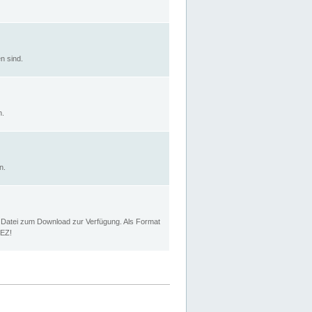
n sind.
n.
n.
p Datei zum Download zur Verfügung. Als Format
MEZ!