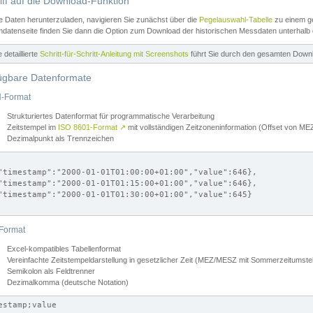
iff auf die Download-Funktion
e Daten herunterzuladen, navigieren Sie zunächst über die
Pegelauswahl-Tabelle
zu einem ge
datenseite finden Sie dann die Option zum Download der historischen Messdaten unterhalb
ne detaillierte
Schritt-für-Schritt-Anleitung mit Screenshots
führt Sie durch den gesamten Down
ügbare Datenformate
-Format
Strukturiertes Datenformat für programmatische Verarbeitung
Zeitstempel im
ISO 8601-Format
↗
mit vollständigen Zeitzoneninformation (Offset von 
Dezimalpunkt als Trennzeichen
"timestamp":"2000-01-01T01:00:00+01:00","value":646},

"timestamp":"2000-01-01T01:15:00+01:00","value":646},

"timestamp":"2000-01-01T01:30:00+01:00","value":645}

Format
Excel-kompatibles Tabellenformat
Vereinfachte Zeitstempeldarstellung in gesetzlicher Zeit (MEZ/MESZ mit Sommerzeitumstel
Semikolon als Feldtrenner
Dezimalkomma (deutsche Notation)
estamp;value
