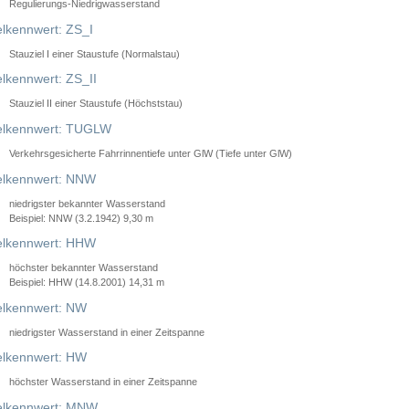
Regulierungs-Niedrigwasserstand
lkennwert: ZS_I
Stauziel I einer Staustufe (Normalstau)
lkennwert: ZS_II
Stauziel II einer Staustufe (Höchststau)
elkennwert: TUGLW
Verkehrsgesicherte Fahrrinnentiefe unter GlW (Tiefe unter GlW)
lkennwert: NNW
niedrigster bekannter Wasserstand
Beispiel: NNW (3.2.1942) 9,30 m
lkennwert: HHW
höchster bekannter Wasserstand
Beispiel: HHW (14.8.2001) 14,31 m
lkennwert: NW
niedrigster Wasserstand in einer Zeitspanne
lkennwert: HW
höchster Wasserstand in einer Zeitspanne
elkennwert: MNW