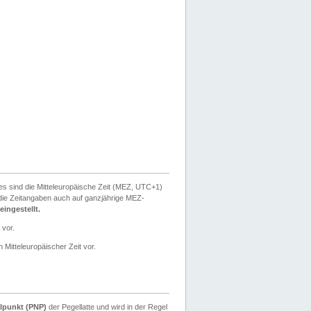
ies sind die Mitteleuropäische Zeit (MEZ, UTC+1)
ie Zeitangaben auch auf ganzjährige MEZ-
ingestellt.
 vor.
 Mitteleuropäischer Zeit vor.
lpunkt (PNP)
der Pegellatte und wird in der Regel