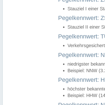
Stauziel I einer S
Pegelkennwert: Z
Stauziel II einer 
Pegelkennwert:
Verkehrsgesichert
Pegelkennwert:
niedrigster bekan
Beispiel: NNW (3
Pegelkennwert:
höchster bekannt
Beispiel: HHW (1
Pegelkennwert: 