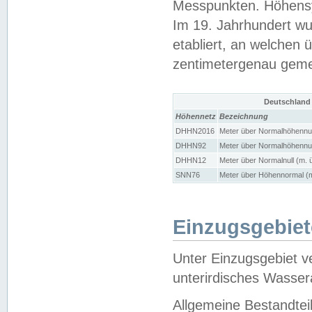
Messpunkten. Höhensy
Im 19. Jahrhundert wu
etabliert, an welchen 
zentimetergenau gem
Deutschland
Höhennetz
Bezeichnung
DHHN2016
Meter über Normalhöhennul
DHHN92
Meter über Normalhöhennul
DHHN12
Meter über Normalnull (m. 
SNN76
Meter über Höhennormal (m
Einzugsgebiet
Unter Einzugsgebiet v
unterirdisches Wasser
Allgemeine Bestandtei