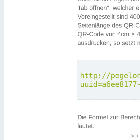
Tab öffnen", welcher 
Voreingestellt sind 4
Seitenlänge des QR-C
QR-Code von 4cm × 4c
ausdrucken, so setzt 
http://pegelo
uuid=a6ee8177
Die Formel zur Berech
lautet:
			(DPI × Druckkantenlänge in cm) ÷ 2,54 = Kantenlänge in Pixel
