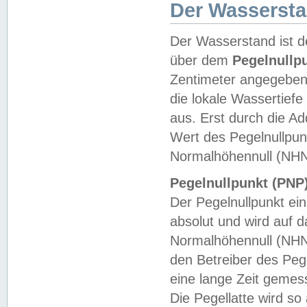
Der Wasserst
Der Wasserstand ist d
über dem
Pegelnullp
Zentimeter angegeben
die lokale Wassertie
aus. Erst durch die A
Wert des Pegelnullpun
Normalhöhennull (NHN
Pegelnullpunkt (PNP)
Der Pegelnullpunkt ei
absolut und wird auf
Normalhöhennull (NHN
den Betreiber des Pege
eine lange Zeit geme
Die Pegellatte wird s