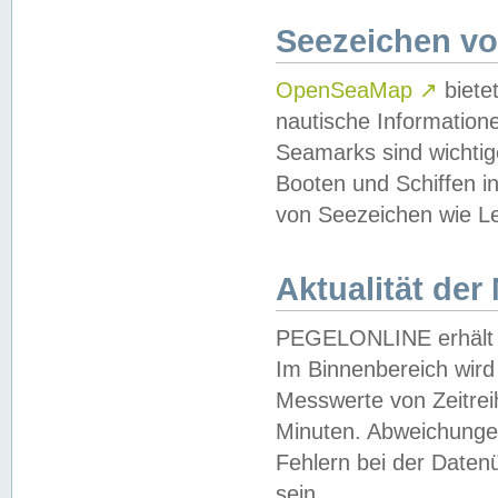
Seezeichen v
OpenSeaMap
↗
biete
nautische Information
Seamarks sind wichtig
Booten und Schiffen i
von Seezeichen wie Le
Aktualität der
PEGELONLINE erhält u
Im Binnenbereich wird 
Messwerte von Zeitreih
Minuten. Abweichungen
Fehlern bei der Daten
sein.