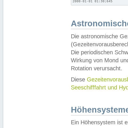
2000-01-01 01:30;645
Astronomische
Die astronomische Gez
(Gezeitenvorausberec
Die periodischen Schw
Wirkung von Mond und
Rotation verursacht.
Diese
Gezeitenvorau
Seeschifffahrt und Hy
Höhensystem
Ein Höhensystem ist e