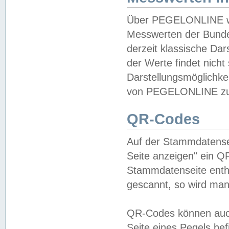
Über PEGELONLINE wer
Messwerten der Bundes
derzeit klassische Da
der Werte findet nicht 
Darstellungsmöglichkei
von PEGELONLINE zu 
QR-Codes
Auf der Stammdatensei
Seite anzeigen" ein Q
Stammdatenseite enthä
gescannt, so wird man
QR-Codes können auc
Seite eines Pegels be