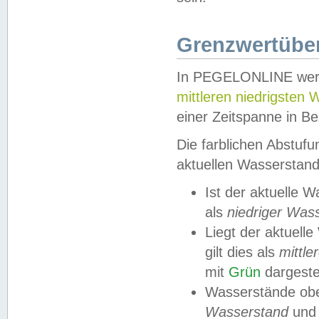
Grenzwertüber
In PEGELONLINE werde
mittleren niedrigsten
einer Zeitspanne in Be
Die farblichen Abstuf
aktuellen Wasserstand
Ist der aktuelle 
als
niedriger Was
Liegt der aktue
gilt dies als
mittle
mit
Grün
dargestel
Wasserstände obe
Wasserstand
und