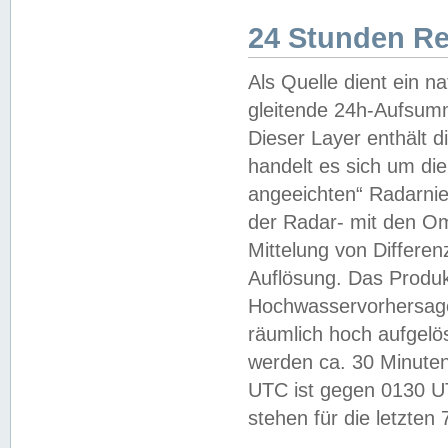
24 Stunden R
Als Quelle dient ein n
gleitende 24h-Aufsum
Dieser Layer enthält
handelt es sich um di
angeeichten“ Radarnie
der Radar- mit den O
Mittelung von Differe
Auflösung. Das Produk
Hochwasservorhersagez
räumlich hoch aufgelö
werden ca. 30 Minuten
UTC ist gegen 0130 UTC
stehen für die letzten