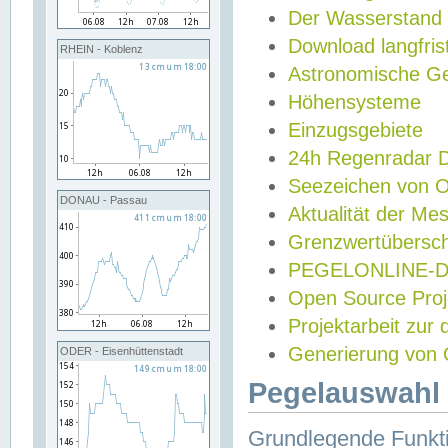
Der Wasserstand
Download langfris
RHEIN - Koblenz
Astronomische Gez
Höhensysteme
Einzugsgebiete
24h Regenradar
Seezeichen von 
DONAU - Passau
Aktualität der Me
Grenzwertübersch
PEGELONLINE-Di
Open Source Projek
Projektarbeit zur
Generierung von 
ODER - Eisenhüttenstadt
Pegelauswahl 
Grundlegende Funkti