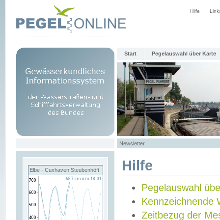
Hilfe
Link
Start
Pegelauswahl über Karte
Newsletter
Hilfe
Elbe - Cuxhaven Steubenhöft
Pegelauswahl übe
Kennzeichnende 
Zeitbezug der Me