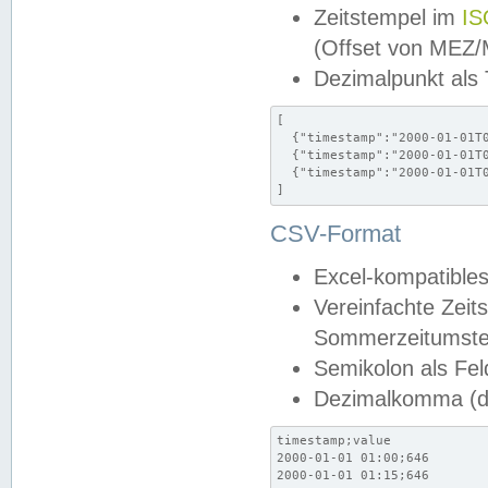
Zeitstempel im
IS
(Offset von MEZ
Dezimalpunkt als
[

  {"timestamp":"2000-01-01T0
  {"timestamp":"2000-01-01T0
  {"timestamp":"2000-01-01T0
]
CSV-Format
Excel-kompatibles
Vereinfachte Zeit
Sommerzeitumstel
Semikolon als Fel
Dezimalkomma (de
timestamp;value

2000-01-01 01:00;646

2000-01-01 01:15;646
