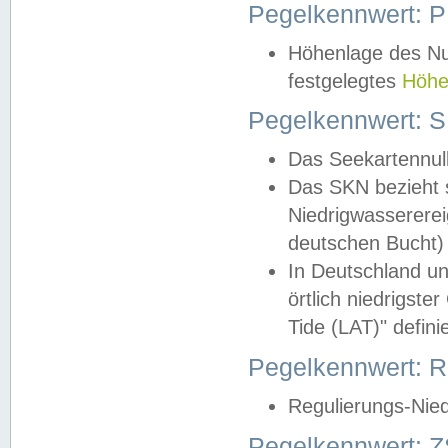
Pegelkennwert: 
Höhenlage des Nul
festgelegtes
Höhe
Pegelkennwert: 
Das Seekartennull
Das SKN bezieht s
Niedrigwassererei
deutschen Bucht) 
In Deutschland un
örtlich niedrigst
Tide (LAT)" definie
Pegelkennwert:
Regulierungs-Nie
Pegelkennwert: Z