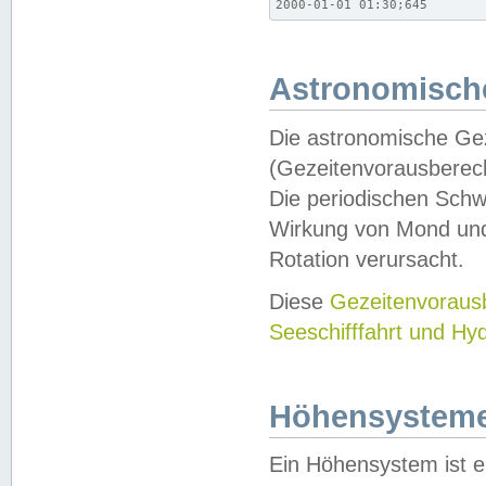
2000-01-01 01:30;645
Astronomische
Die astronomische Gez
(Gezeitenvorausberec
Die periodischen Schw
Wirkung von Mond und
Rotation verursacht.
Diese
Gezeitenvorau
Seeschifffahrt und Hy
Höhensystem
Ein Höhensystem ist e