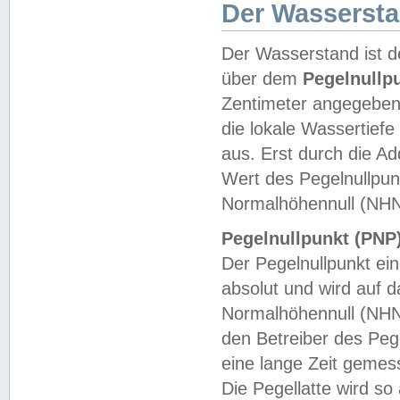
Der Wasserst
Der Wasserstand ist d
über dem
Pegelnullp
Zentimeter angegeben
die lokale Wassertie
aus. Erst durch die A
Wert des Pegelnullpun
Normalhöhennull (NHN
Pegelnullpunkt (PNP)
Der Pegelnullpunkt ei
absolut und wird auf
Normalhöhennull (NHN
den Betreiber des Pege
eine lange Zeit geme
Die Pegellatte wird s