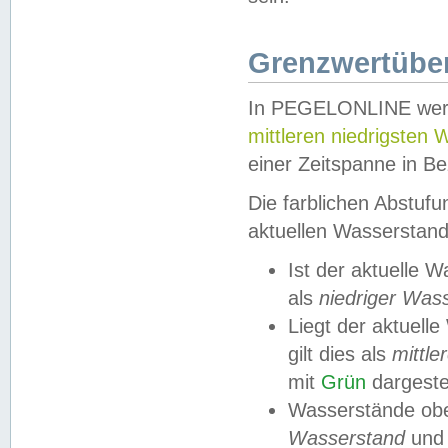
Grenzwertüber
In PEGELONLINE werde
mittleren niedrigsten
einer Zeitspanne in Be
Die farblichen Abstuf
aktuellen Wasserstand
Ist der aktuelle 
als
niedriger Was
Liegt der aktue
gilt dies als
mittle
mit
Grün
dargestel
Wasserstände obe
Wasserstand
und