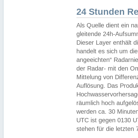
24 Stunden R
Als Quelle dient ein n
gleitende 24h-Aufsum
Dieser Layer enthält
handelt es sich um di
angeeichten“ Radarnie
der Radar- mit den O
Mittelung von Differe
Auflösung. Das Produk
Hochwasservorhersagez
räumlich hoch aufgelö
werden ca. 30 Minuten
UTC ist gegen 0130 UTC
stehen für die letzten