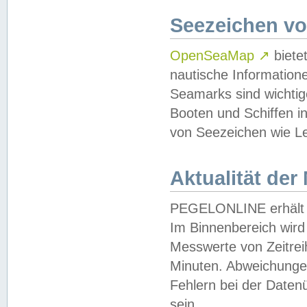
Seezeichen v
OpenSeaMap
↗
biete
nautische Information
Seamarks sind wichtig
Booten und Schiffen i
von Seezeichen wie Le
Aktualität der
PEGELONLINE erhält u
Im Binnenbereich wird 
Messwerte von Zeitreih
Minuten. Abweichungen
Fehlern bei der Daten
sein.