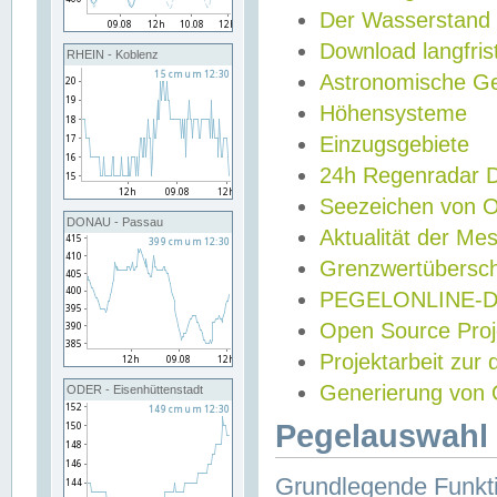
Der Wasserstand
Download langfris
RHEIN - Koblenz
Astronomische Gez
Höhensysteme
Einzugsgebiete
24h Regenradar
Seezeichen von 
DONAU - Passau
Aktualität der Me
Grenzwertübersch
PEGELONLINE-Di
Open Source Projek
Projektarbeit zur
Generierung von 
ODER - Eisenhüttenstadt
Pegelauswahl 
Grundlegende Funkti