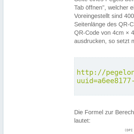
Tab öffnen", welcher 
Voreingestellt sind 4
Seitenlänge des QR-C
QR-Code von 4cm × 4c
ausdrucken, so setzt 
http://pegelo
uuid=a6ee8177
Die Formel zur Berech
lautet:
			(DPI × Druckkantenlänge in cm) ÷ 2,54 = Kantenlänge in Pixel
