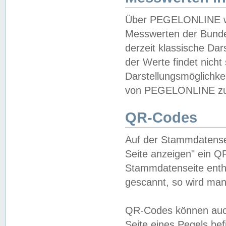
Über PEGELONLINE wer
Messwerten der Bundes
derzeit klassische Da
der Werte findet nicht 
Darstellungsmöglichkei
von PEGELONLINE zu 
QR-Codes
Auf der Stammdatensei
Seite anzeigen" ein Q
Stammdatenseite enthä
gescannt, so wird man
QR-Codes können auc
Seite eines Pegels be