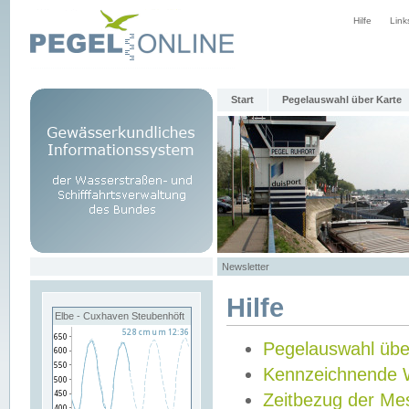
Hilfe
Link
Start
Pegelauswahl über Karte
Newsletter
Hilfe
Elbe - Cuxhaven Steubenhöft
Pegelauswahl übe
Kennzeichnende 
Zeitbezug der Me