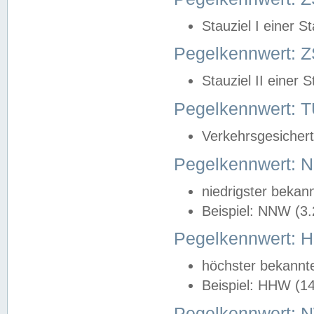
Stauziel I einer S
Pegelkennwert: Z
Stauziel II einer 
Pegelkennwert:
Verkehrsgesichert
Pegelkennwert:
niedrigster bekan
Beispiel: NNW (3
Pegelkennwert:
höchster bekannt
Beispiel: HHW (1
Pegelkennwert: 