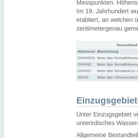
Messpunkten. Höhensy
Im 19. Jahrhundert wu
etabliert, an welchen 
zentimetergenau gem
Deutschland
Höhennetz
Bezeichnung
DHHN2016
Meter über Normalhöhennul
DHHN92
Meter über Normalhöhennul
DHHN12
Meter über Normalnull (m. 
SNN76
Meter über Höhennormal (m
Einzugsgebiet
Unter Einzugsgebiet v
unterirdisches Wasser
Allgemeine Bestandtei