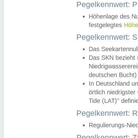
Pegelkennwert: 
Höhenlage des Nul
festgelegtes
Höhe
Pegelkennwert: 
Das Seekartennull
Das SKN bezieht s
Niedrigwassererei
deutschen Bucht) 
In Deutschland un
örtlich niedrigst
Tide (LAT)" definie
Pegelkennwert:
Regulierungs-Nie
Pegelkennwert: Z