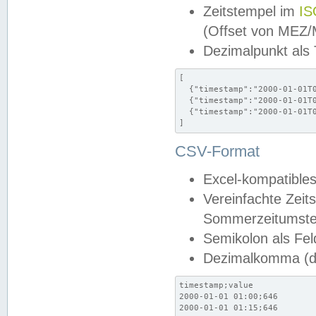
Zeitstempel im
IS
(Offset von MEZ
Dezimalpunkt als
[

  {"timestamp":"2000-01-01T0
  {"timestamp":"2000-01-01T0
  {"timestamp":"2000-01-01T0
]
CSV-Format
Excel-kompatibles
Vereinfachte Zeit
Sommerzeitumstel
Semikolon als Fel
Dezimalkomma (de
timestamp;value

2000-01-01 01:00;646

2000-01-01 01:15;646
