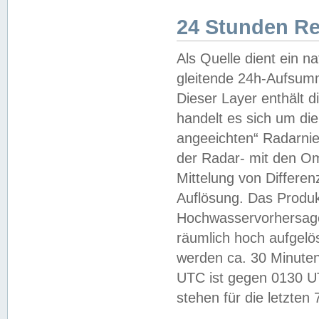
24 Stunden R
Als Quelle dient ein n
gleitende 24h-Aufsum
Dieser Layer enthält
handelt es sich um di
angeeichten“ Radarnie
der Radar- mit den O
Mittelung von Differe
Auflösung. Das Produk
Hochwasservorhersagez
räumlich hoch aufgelö
werden ca. 30 Minuten
UTC ist gegen 0130 UTC
stehen für die letzten