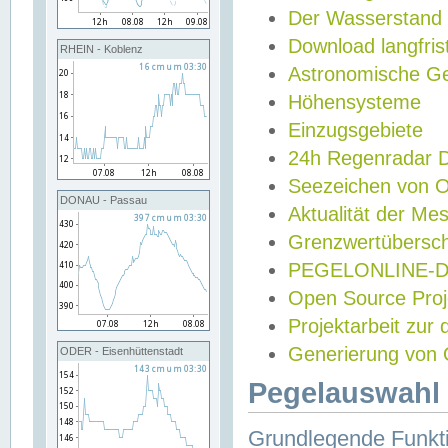
Der Wasserstand
Download langfris
RHEIN - Koblenz
Astronomische Gez
Höhensysteme
Einzugsgebiete
24h Regenradar
Seezeichen von 
DONAU - Passau
Aktualität der Me
Grenzwertübersch
PEGELONLINE-Di
Open Source Projek
Projektarbeit zur
Generierung von 
ODER - Eisenhüttenstadt
Pegelauswahl 
Grundlegende Funkti