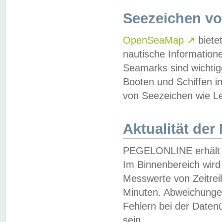
Seezeichen v
OpenSeaMap
↗
biete
nautische Information
Seamarks sind wichtig
Booten und Schiffen i
von Seezeichen wie Le
Aktualität der
PEGELONLINE erhält u
Im Binnenbereich wird 
Messwerte von Zeitreih
Minuten. Abweichungen
Fehlern bei der Daten
sein.