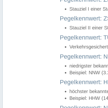
Stauziel I einer S
Pegelkennwert: Z
Stauziel II einer 
Pegelkennwert:
Verkehrsgesichert
Pegelkennwert:
niedrigster bekan
Beispiel: NNW (3
Pegelkennwert:
höchster bekannt
Beispiel: HHW (1
Pegelkennwert: 