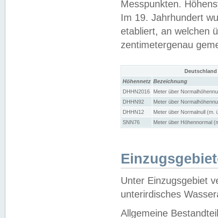
Messpunkten. Höhensy
Im 19. Jahrhundert wu
etabliert, an welchen 
zentimetergenau gem
Deutschland
Höhennetz
Bezeichnung
DHHN2016
Meter über Normalhöhennul
DHHN92
Meter über Normalhöhennul
DHHN12
Meter über Normalnull (m. 
SNN76
Meter über Höhennormal (m
Einzugsgebiet
Unter Einzugsgebiet v
unterirdisches Wasser
Allgemeine Bestandtei