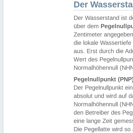
Der Wasserst
Der Wasserstand ist d
über dem
Pegelnullp
Zentimeter angegeben
die lokale Wassertie
aus. Erst durch die A
Wert des Pegelnullpun
Normalhöhennull (NHN
Pegelnullpunkt (PNP)
Der Pegelnullpunkt ei
absolut und wird auf
Normalhöhennull (NHN
den Betreiber des Pege
eine lange Zeit geme
Die Pegellatte wird s