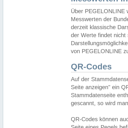
Über PEGELONLINE wer
Messwerten der Bundes
derzeit klassische Da
der Werte findet nicht 
Darstellungsmöglichkei
von PEGELONLINE zu 
QR-Codes
Auf der Stammdatensei
Seite anzeigen" ein Q
Stammdatenseite enthä
gescannt, so wird man
QR-Codes können auc
Seite eines Pegels be