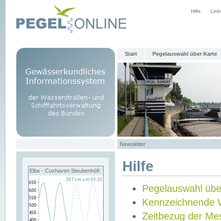
Hilfe
Link
Start
Pegelauswahl über Karte
Newsletter
Hilfe
Elbe - Cuxhaven Steubenhöft
Pegelauswahl übe
Kennzeichnende 
Zeitbezug der Me