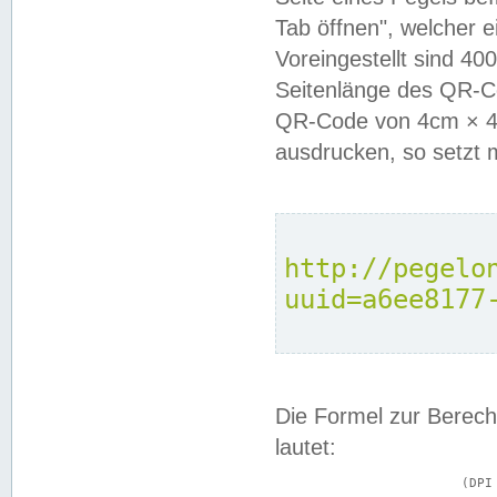
Tab öffnen", welcher 
Voreingestellt sind 4
Seitenlänge des QR-C
QR-Code von 4cm × 4c
ausdrucken, so setzt 
http://pegelo
uuid=a6ee8177
Die Formel zur Berech
lautet:
			(DPI × Druckkantenlänge in cm) ÷ 2,54 = Kantenlänge in Pixel
