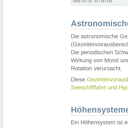
2000-01-01 01:30;645
Astronomische
Die astronomische Gez
(Gezeitenvorausberec
Die periodischen Schw
Wirkung von Mond und
Rotation verursacht.
Diese
Gezeitenvorau
Seeschifffahrt und Hy
Höhensystem
Ein Höhensystem ist e