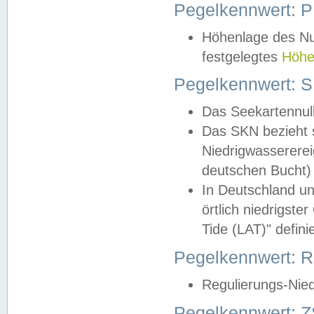
Pegelkennwert: 
Höhenlage des Nul
festgelegtes
Höhe
Pegelkennwert: 
Das Seekartennull
Das SKN bezieht s
Niedrigwassererei
deutschen Bucht) 
In Deutschland un
örtlich niedrigst
Tide (LAT)" definie
Pegelkennwert:
Regulierungs-Nie
Pegelkennwert: Z