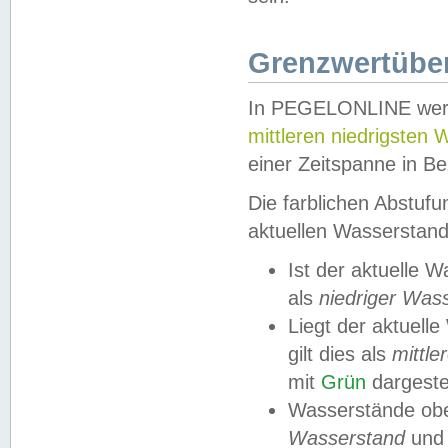
Grenzwertüber
In PEGELONLINE werde
mittleren niedrigsten
einer Zeitspanne in Be
Die farblichen Abstuf
aktuellen Wasserstand
Ist der aktuelle 
als
niedriger Was
Liegt der aktue
gilt dies als
mittle
mit
Grün
dargestel
Wasserstände obe
Wasserstand
und