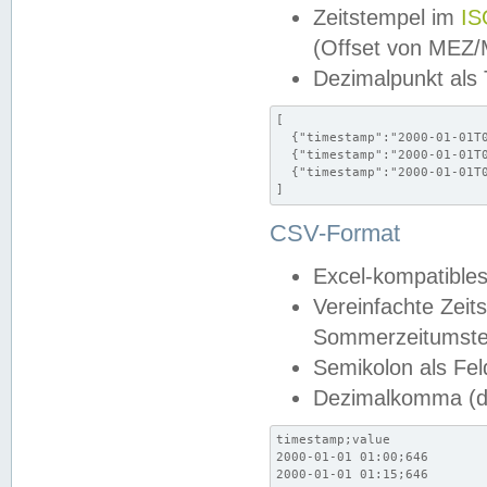
Zeitstempel im
IS
(Offset von MEZ
Dezimalpunkt als
[

  {"timestamp":"2000-01-01T0
  {"timestamp":"2000-01-01T0
  {"timestamp":"2000-01-01T0
]
CSV-Format
Excel-kompatibles
Vereinfachte Zeit
Sommerzeitumstel
Semikolon als Fel
Dezimalkomma (de
timestamp;value

2000-01-01 01:00;646

2000-01-01 01:15;646
