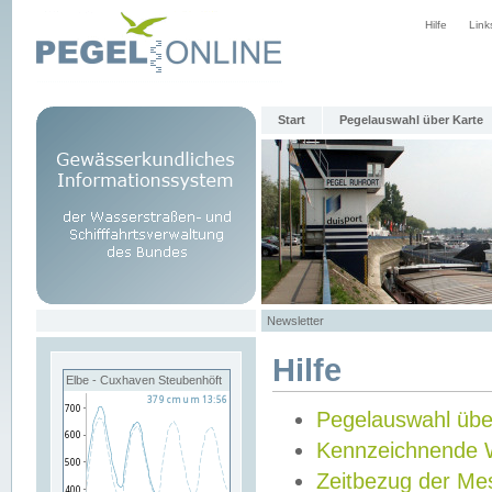
Hilfe
Link
Start
Pegelauswahl über Karte
Newsletter
Hilfe
Elbe - Cuxhaven Steubenhöft
Pegelauswahl übe
Kennzeichnende 
Zeitbezug der Me