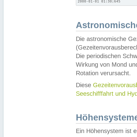
2000-01-01 01:30;645
Astronomische
Die astronomische Gez
(Gezeitenvorausberec
Die periodischen Schw
Wirkung von Mond und
Rotation verursacht.
Diese
Gezeitenvorau
Seeschifffahrt und Hy
Höhensystem
Ein Höhensystem ist e