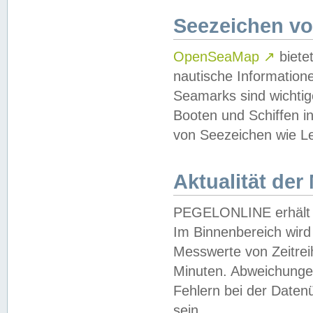
Seezeichen v
OpenSeaMap
↗
biete
nautische Information
Seamarks sind wichtig
Booten und Schiffen i
von Seezeichen wie Le
Aktualität der
PEGELONLINE erhält u
Im Binnenbereich wird 
Messwerte von Zeitreih
Minuten. Abweichungen
Fehlern bei der Daten
sein.