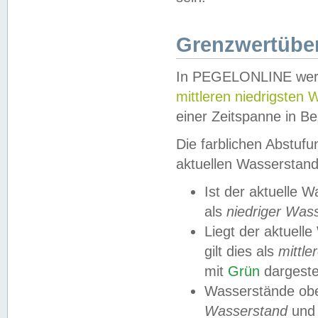
Grenzwertüber
In PEGELONLINE werde
mittleren niedrigsten
einer Zeitspanne in Be
Die farblichen Abstuf
aktuellen Wasserstand
Ist der aktuelle 
als
niedriger Was
Liegt der aktue
gilt dies als
mittle
mit
Grün
dargestel
Wasserstände obe
Wasserstand
und