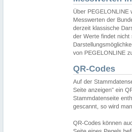
Über PEGELONLINE wer
Messwerten der Bundes
derzeit klassische Da
der Werte findet nicht 
Darstellungsmöglichkei
von PEGELONLINE zu 
QR-Codes
Auf der Stammdatensei
Seite anzeigen" ein Q
Stammdatenseite enthä
gescannt, so wird man
QR-Codes können auc
Seite eines Pegels be