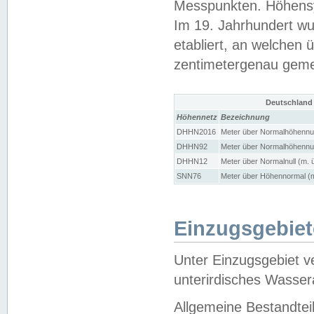
Messpunkten. Höhensy
Im 19. Jahrhundert wu
etabliert, an welchen 
zentimetergenau gem
Deutschland
Höhennetz
Bezeichnung
DHHN2016
Meter über Normalhöhennul
DHHN92
Meter über Normalhöhennul
DHHN12
Meter über Normalnull (m. 
SNN76
Meter über Höhennormal (m
Einzugsgebiet
Unter Einzugsgebiet v
unterirdisches Wasser
Allgemeine Bestandtei