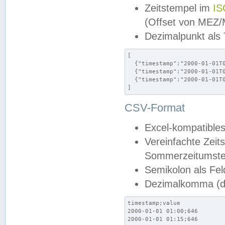
Zeitstempel im
IS
(Offset von MEZ
Dezimalpunkt als
[

  {"timestamp":"2000-01-01T0
  {"timestamp":"2000-01-01T0
  {"timestamp":"2000-01-01T0
]
CSV-Format
Excel-kompatibles
Vereinfachte Zeit
Sommerzeitumstel
Semikolon als Fel
Dezimalkomma (de
timestamp;value

2000-01-01 01:00;646

2000-01-01 01:15;646
