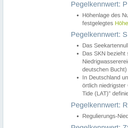
Pegelkennwert: 
Höhenlage des Nul
festgelegtes
Höhe
Pegelkennwert: 
Das Seekartennull
Das SKN bezieht s
Niedrigwassererei
deutschen Bucht) 
In Deutschland un
örtlich niedrigst
Tide (LAT)" definie
Pegelkennwert:
Regulierungs-Nie
Pegelkennwert: Z