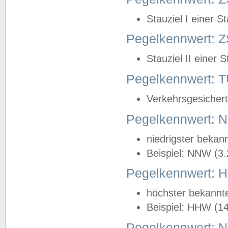
Stauziel I einer S
Pegelkennwert: Z
Stauziel II einer 
Pegelkennwert:
Verkehrsgesichert
Pegelkennwert:
niedrigster bekan
Beispiel: NNW (3
Pegelkennwert:
höchster bekannt
Beispiel: HHW (1
Pegelkennwert: 