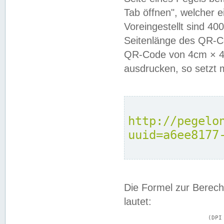
Tab öffnen", welcher 
Voreingestellt sind 4
Seitenlänge des QR-C
QR-Code von 4cm × 4c
ausdrucken, so setzt 
http://pegelo
uuid=a6ee8177
Die Formel zur Berech
lautet:
			(DPI × Druckkantenlänge in cm) ÷ 2,54 = Kantenlänge in Pixel
