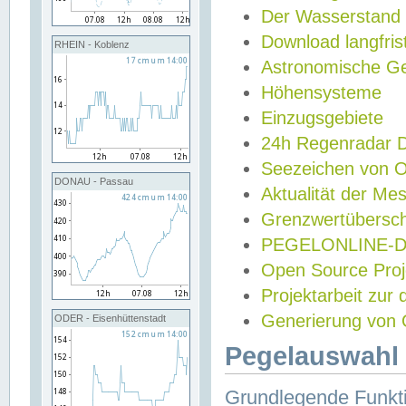
Der Wasserstand
Download langfris
RHEIN - Koblenz
Astronomische Gez
Höhensysteme
Einzugsgebiete
24h Regenradar
Seezeichen von 
DONAU - Passau
Aktualität der Me
Grenzwertübersch
PEGELONLINE-Di
Open Source Projek
Projektarbeit zur
Generierung von 
ODER - Eisenhüttenstadt
Pegelauswahl 
Grundlegende Funkti