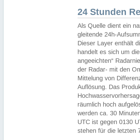
24 Stunden R
Als Quelle dient ein n
gleitende 24h-Aufsum
Dieser Layer enthält
handelt es sich um di
angeeichten“ Radarnie
der Radar- mit den O
Mittelung von Differe
Auflösung. Das Produk
Hochwasservorhersagez
räumlich hoch aufgelö
werden ca. 30 Minuten
UTC ist gegen 0130 UTC
stehen für die letzten