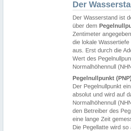
Der Wasserst
Der Wasserstand ist d
über dem
Pegelnullp
Zentimeter angegeben
die lokale Wassertie
aus. Erst durch die A
Wert des Pegelnullpun
Normalhöhennull (NHN
Pegelnullpunkt (PNP)
Der Pegelnullpunkt ei
absolut und wird auf
Normalhöhennull (NHN
den Betreiber des Pege
eine lange Zeit geme
Die Pegellatte wird s