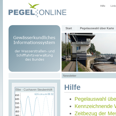
Hilfe
Link
Start
Pegelauswahl über Karte
Newsletter
Hilfe
Elbe - Cuxhaven Steubenhöft
Pegelauswahl übe
Kennzeichnende 
Zeitbezug der Me