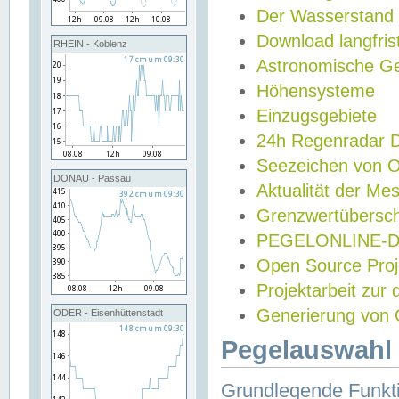
Der Wasserstand
Download langfris
RHEIN - Koblenz
Astronomische Gez
Höhensysteme
Einzugsgebiete
24h Regenradar
Seezeichen von 
DONAU - Passau
Aktualität der Me
Grenzwertübersch
PEGELONLINE-Di
Open Source Projek
Projektarbeit zur
Generierung von 
ODER - Eisenhüttenstadt
Pegelauswahl 
Grundlegende Funkti