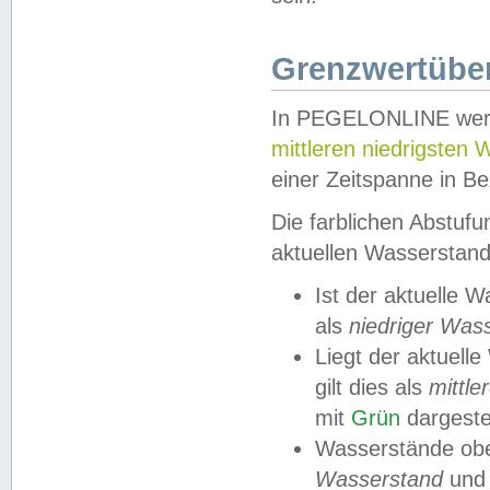
Grenzwertüber
In PEGELONLINE werde
mittleren niedrigsten
einer Zeitspanne in Be
Die farblichen Abstuf
aktuellen Wasserstand
Ist der aktuelle 
als
niedriger Was
Liegt der aktue
gilt dies als
mittle
mit
Grün
dargestel
Wasserstände obe
Wasserstand
und