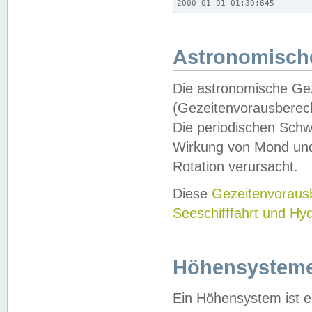
2000-01-01 01:30;645
Astronomische
Die astronomische Gez
(Gezeitenvorausberec
Die periodischen Schw
Wirkung von Mond und
Rotation verursacht.
Diese
Gezeitenvorau
Seeschifffahrt und Hy
Höhensystem
Ein Höhensystem ist e