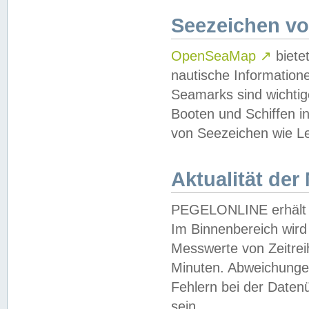
Seezeichen v
OpenSeaMap
↗
biete
nautische Information
Seamarks sind wichtig
Booten und Schiffen i
von Seezeichen wie Le
Aktualität der
PEGELONLINE erhält u
Im Binnenbereich wird 
Messwerte von Zeitreih
Minuten. Abweichungen
Fehlern bei der Daten
sein.