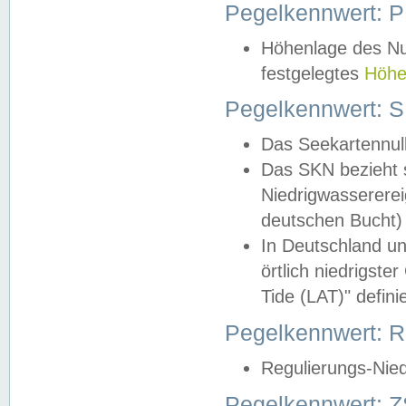
Pegelkennwert: 
Höhenlage des Nul
festgelegtes
Höhe
Pegelkennwert: 
Das Seekartennull
Das SKN bezieht s
Niedrigwassererei
deutschen Bucht) 
In Deutschland un
örtlich niedrigst
Tide (LAT)" definie
Pegelkennwert:
Regulierungs-Nie
Pegelkennwert: Z