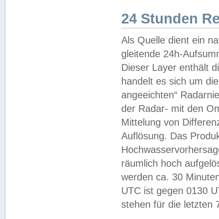
24 Stunden R
Als Quelle dient ein n
gleitende 24h-Aufsum
Dieser Layer enthält
handelt es sich um di
angeeichten“ Radarnie
der Radar- mit den O
Mittelung von Differe
Auflösung. Das Produk
Hochwasservorhersagez
räumlich hoch aufgelö
werden ca. 30 Minuten
UTC ist gegen 0130 UTC
stehen für die letzten