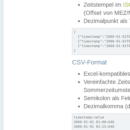
Zeitstempel im
IS
(Offset von MEZ
Dezimalpunkt als
[

  {"timestamp":"2000-01-01T0
  {"timestamp":"2000-01-01T0
  {"timestamp":"2000-01-01T0
]
CSV-Format
Excel-kompatibles
Vereinfachte Zeit
Sommerzeitumstel
Semikolon als Fel
Dezimalkomma (de
timestamp;value

2000-01-01 01:00;646

2000-01-01 01:15;646
