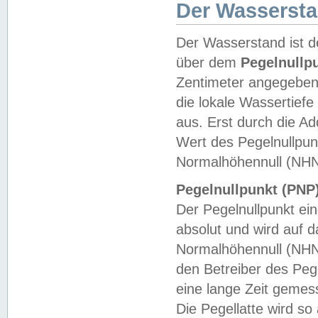
Der Wasserst
Der Wasserstand ist d
über dem
Pegelnullp
Zentimeter angegeben
die lokale Wassertie
aus. Erst durch die A
Wert des Pegelnullpun
Normalhöhennull (NHN
Pegelnullpunkt (PNP)
Der Pegelnullpunkt ei
absolut und wird auf
Normalhöhennull (NHN
den Betreiber des Pege
eine lange Zeit geme
Die Pegellatte wird s