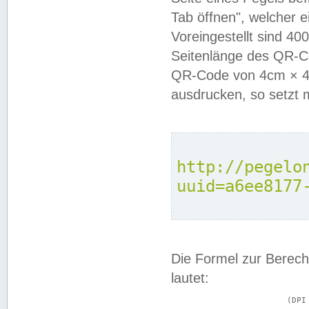
Tab öffnen", welcher 
Voreingestellt sind 4
Seitenlänge des QR-C
QR-Code von 4cm × 4c
ausdrucken, so setzt 
http://pegelo
uuid=a6ee8177
Die Formel zur Berech
lautet:
			(DPI × Druckkantenlänge in cm) ÷ 2,54 = Kantenlänge in Pixel
