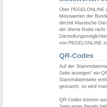
Über PEGELONLINE wer
Messwerten der Bundes
derzeit klassische Da
der Werte findet nicht 
Darstellungsmöglichkei
von PEGELONLINE zu 
QR-Codes
Auf der Stammdatensei
Seite anzeigen" ein Q
Stammdatenseite enthä
gescannt, so wird man
QR-Codes können auc
Seite eines Pegels be