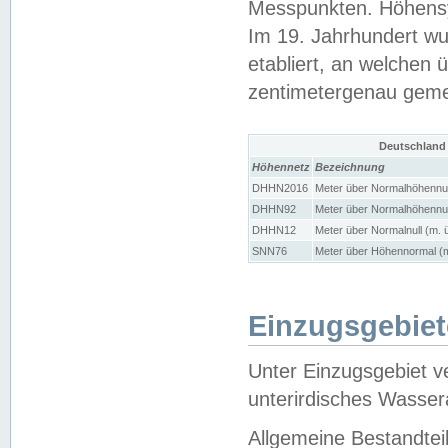
Messpunkten. Höhensy
Im 19. Jahrhundert wu
etabliert, an welchen 
zentimetergenau gem
Deutschland
Höhennetz
Bezeichnung
DHHN2016
Meter über Normalhöhennul
DHHN92
Meter über Normalhöhennul
DHHN12
Meter über Normalnull (m. 
SNN76
Meter über Höhennormal (m
Einzugsgebiet
Unter Einzugsgebiet v
unterirdisches Wasser
Allgemeine Bestandtei