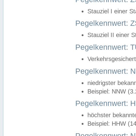
Stauziel I einer S
Pegelkennwert: Z
Stauziel II einer 
Pegelkennwert:
Verkehrsgesichert
Pegelkennwert:
niedrigster bekan
Beispiel: NNW (3
Pegelkennwert:
höchster bekannt
Beispiel: HHW (1
Pegelkennwert: 