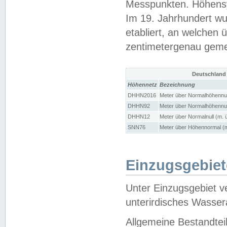
Messpunkten. Höhensy
Im 19. Jahrhundert wu
etabliert, an welchen 
zentimetergenau gem
Deutschland
Höhennetz
Bezeichnung
DHHN2016
Meter über Normalhöhennul
DHHN92
Meter über Normalhöhennul
DHHN12
Meter über Normalnull (m. 
SNN76
Meter über Höhennormal (m
Einzugsgebiet
Unter Einzugsgebiet v
unterirdisches Wasser
Allgemeine Bestandtei