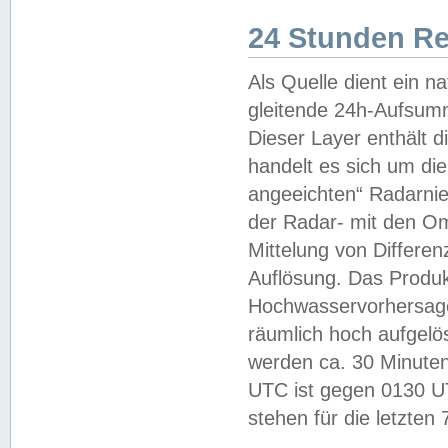
24 Stunden R
Als Quelle dient ein n
gleitende 24h-Aufsum
Dieser Layer enthält
handelt es sich um di
angeeichten“ Radarnie
der Radar- mit den O
Mittelung von Differe
Auflösung. Das Produk
Hochwasservorhersagez
räumlich hoch aufgelö
werden ca. 30 Minuten
UTC ist gegen 0130 UTC
stehen für die letzten