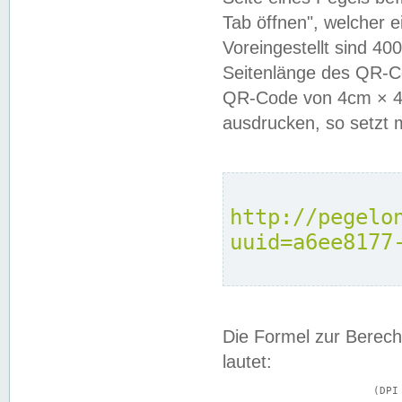
Tab öffnen", welcher 
Voreingestellt sind 4
Seitenlänge des QR-C
QR-Code von 4cm × 4c
ausdrucken, so setzt 
http://pegelo
uuid=a6ee8177
Die Formel zur Berech
lautet:
			(DPI × Druckkantenlänge in cm) ÷ 2,54 = Kantenlänge in Pixel
