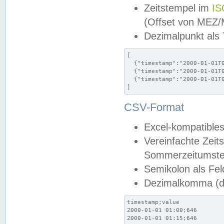
Zeitstempel im
IS
(Offset von MEZ
Dezimalpunkt als
[

  {"timestamp":"2000-01-01T0
  {"timestamp":"2000-01-01T0
  {"timestamp":"2000-01-01T0
]
CSV-Format
Excel-kompatibles
Vereinfachte Zeit
Sommerzeitumstel
Semikolon als Fel
Dezimalkomma (de
timestamp;value

2000-01-01 01:00;646

2000-01-01 01:15;646
