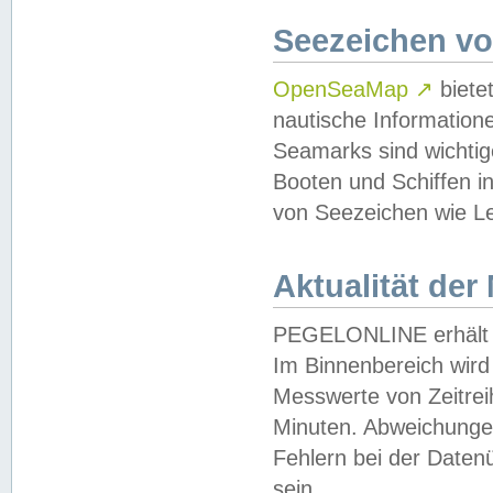
Seezeichen v
OpenSeaMap
↗
biete
nautische Information
Seamarks sind wichtig
Booten und Schiffen i
von Seezeichen wie Le
Aktualität der
PEGELONLINE erhält u
Im Binnenbereich wird 
Messwerte von Zeitreih
Minuten. Abweichungen
Fehlern bei der Daten
sein.