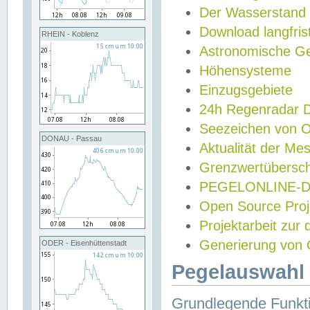
Der Wasserstand
Download langfris
RHEIN - Koblenz
Astronomische Gez
Höhensysteme
Einzugsgebiete
24h Regenradar
Seezeichen von 
DONAU - Passau
Aktualität der Me
Grenzwertübersch
PEGELONLINE-Di
Open Source Projek
Projektarbeit zur
Generierung von 
ODER - Eisenhüttenstadt
Pegelauswahl 
Grundlegende Funkti