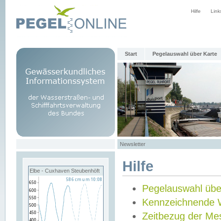
Hilfe
Link
Start
Pegelauswahl über Karte
Newsletter
Hilfe
Elbe - Cuxhaven Steubenhöft
Pegelauswahl übe
Kennzeichnende 
Zeitbezug der Me