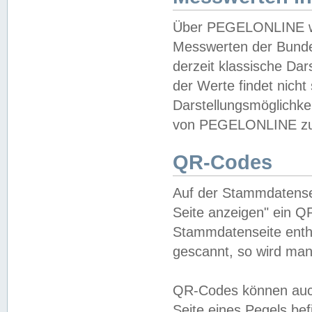
Über PEGELONLINE wer
Messwerten der Bundes
derzeit klassische Da
der Werte findet nicht 
Darstellungsmöglichkei
von PEGELONLINE zu 
QR-Codes
Auf der Stammdatensei
Seite anzeigen" ein Q
Stammdatenseite enthä
gescannt, so wird man
QR-Codes können auc
Seite eines Pegels be