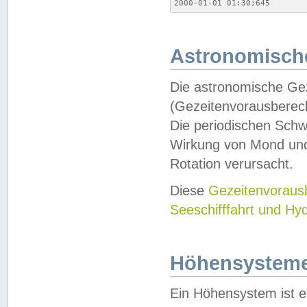
2000-01-01 01:30;645
Astronomische
Die astronomische Gez
(Gezeitenvorausberec
Die periodischen Schw
Wirkung von Mond und
Rotation verursacht.
Diese
Gezeitenvorau
Seeschifffahrt und Hy
Höhensystem
Ein Höhensystem ist e