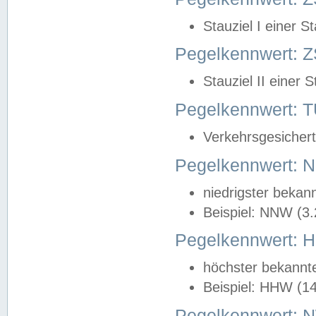
Stauziel I einer S
Pegelkennwert: Z
Stauziel II einer 
Pegelkennwert:
Verkehrsgesichert
Pegelkennwert:
niedrigster bekan
Beispiel: NNW (3
Pegelkennwert:
höchster bekannt
Beispiel: HHW (1
Pegelkennwert: 