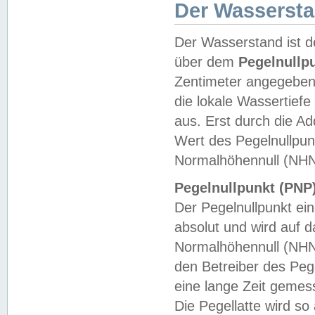
Der Wasserst
Der Wasserstand ist d
über dem
Pegelnullp
Zentimeter angegeben
die lokale Wassertie
aus. Erst durch die A
Wert des Pegelnullpun
Normalhöhennull (NHN
Pegelnullpunkt (PNP)
Der Pegelnullpunkt ei
absolut und wird auf
Normalhöhennull (NHN
den Betreiber des Pege
eine lange Zeit geme
Die Pegellatte wird s