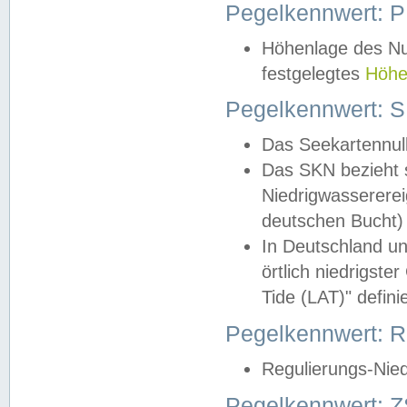
Pegelkennwert: 
Höhenlage des Nul
festgelegtes
Höhe
Pegelkennwert: 
Das Seekartennull
Das SKN bezieht s
Niedrigwassererei
deutschen Bucht) 
In Deutschland un
örtlich niedrigst
Tide (LAT)" definie
Pegelkennwert:
Regulierungs-Nie
Pegelkennwert: Z