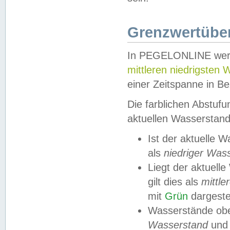
Grenzwertüber
In PEGELONLINE werde
mittleren niedrigsten
einer Zeitspanne in Be
Die farblichen Abstuf
aktuellen Wasserstand
Ist der aktuelle 
als
niedriger Was
Liegt der aktue
gilt dies als
mittle
mit
Grün
dargestel
Wasserstände obe
Wasserstand
und