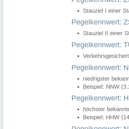
Stauziel I einer S
Pegelkennwert: Z
Stauziel II einer 
Pegelkennwert:
Verkehrsgesichert
Pegelkennwert:
niedrigster bekan
Beispiel: NNW (3
Pegelkennwert:
höchster bekannt
Beispiel: HHW (1
Pegelkennwert: 