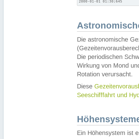
2000-01-01 01:30;645
Astronomische
Die astronomische Gez
(Gezeitenvorausberec
Die periodischen Schw
Wirkung von Mond und
Rotation verursacht.
Diese
Gezeitenvorau
Seeschifffahrt und Hy
Höhensystem
Ein Höhensystem ist e