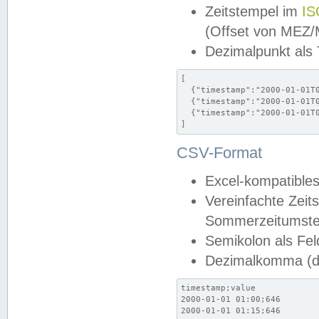
Zeitstempel im
IS
(Offset von MEZ
Dezimalpunkt als
[

  {"timestamp":"2000-01-01T0
  {"timestamp":"2000-01-01T0
  {"timestamp":"2000-01-01T0
]
CSV-Format
Excel-kompatibles
Vereinfachte Zeit
Sommerzeitumstel
Semikolon als Fel
Dezimalkomma (de
timestamp;value

2000-01-01 01:00;646

2000-01-01 01:15;646
