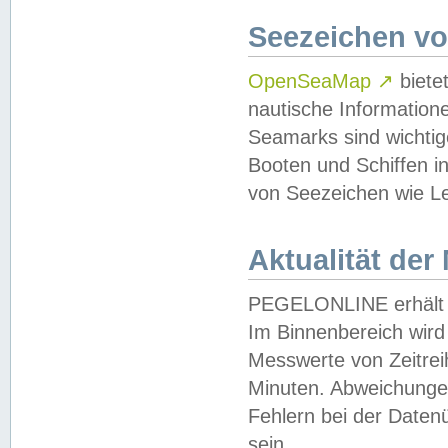
Seezeichen v
OpenSeaMap
↗
biete
nautische Information
Seamarks sind wichtig
Booten und Schiffen i
von Seezeichen wie Le
Aktualität der
PEGELONLINE erhält u
Im Binnenbereich wird 
Messwerte von Zeitreih
Minuten. Abweichungen
Fehlern bei der Daten
sein.