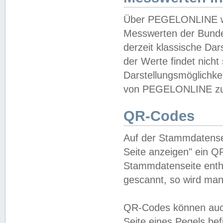
Über PEGELONLINE wer
Messwerten der Bundes
derzeit klassische Da
der Werte findet nicht 
Darstellungsmöglichkei
von PEGELONLINE zu 
QR-Codes
Auf der Stammdatensei
Seite anzeigen" ein Q
Stammdatenseite enthä
gescannt, so wird man
QR-Codes können auc
Seite eines Pegels be