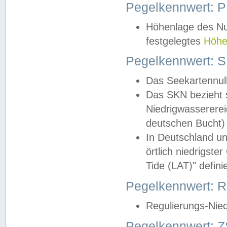
Pegelkennwert: 
Höhenlage des Nul
festgelegtes
Höhe
Pegelkennwert: 
Das Seekartennull
Das SKN bezieht s
Niedrigwassererei
deutschen Bucht) 
In Deutschland un
örtlich niedrigst
Tide (LAT)" definie
Pegelkennwert:
Regulierungs-Nie
Pegelkennwert: Z