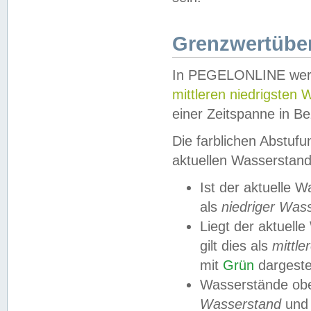
Grenzwertüber
In PEGELONLINE werde
mittleren niedrigsten
einer Zeitspanne in Be
Die farblichen Abstuf
aktuellen Wasserstand
Ist der aktuelle 
als
niedriger Was
Liegt der aktue
gilt dies als
mittle
mit
Grün
dargestel
Wasserstände obe
Wasserstand
und