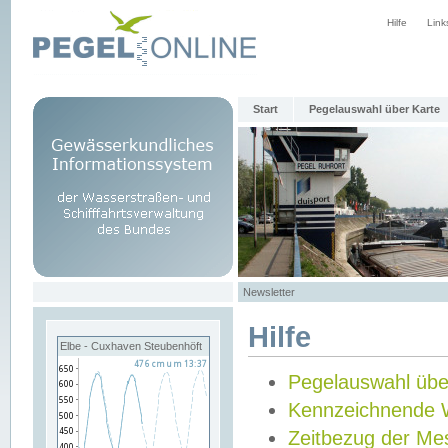
Hilfe
Link
Start
Pegelauswahl über Karte
Newsletter
Hilfe
Elbe - Cuxhaven Steubenhöft
Pegelauswahl übe
Kennzeichnende 
Zeitbezug der Me