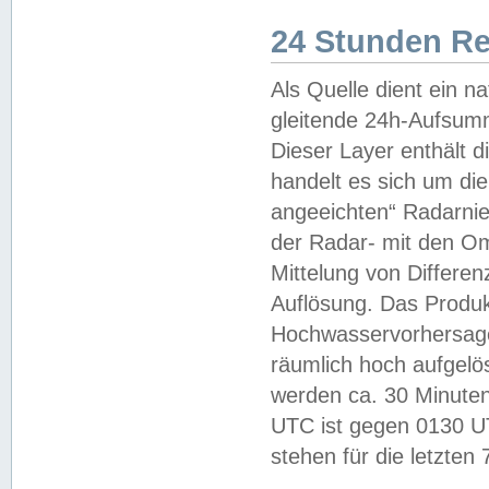
24 Stunden R
Als Quelle dient ein n
gleitende 24h-Aufsum
Dieser Layer enthält
handelt es sich um di
angeeichten“ Radarnie
der Radar- mit den O
Mittelung von Differe
Auflösung. Das Produk
Hochwasservorhersagez
räumlich hoch aufgelö
werden ca. 30 Minuten
UTC ist gegen 0130 UTC
stehen für die letzten