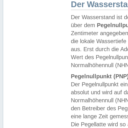
Der Wasserst
Der Wasserstand ist d
über dem
Pegelnullp
Zentimeter angegeben
die lokale Wassertie
aus. Erst durch die A
Wert des Pegelnullpun
Normalhöhennull (NHN
Pegelnullpunkt (PNP)
Der Pegelnullpunkt ei
absolut und wird auf
Normalhöhennull (NHN
den Betreiber des Pege
eine lange Zeit geme
Die Pegellatte wird s