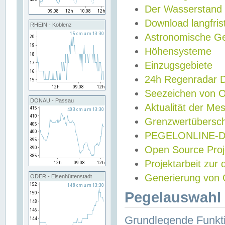
Der Wasserstand
Download langfris
RHEIN - Koblenz
Astronomische Gez
Höhensysteme
Einzugsgebiete
24h Regenradar
Seezeichen von 
DONAU - Passau
Aktualität der Me
Grenzwertübersch
PEGELONLINE-Di
Open Source Projek
Projektarbeit zur
Generierung von 
ODER - Eisenhüttenstadt
Pegelauswahl 
Grundlegende Funkti