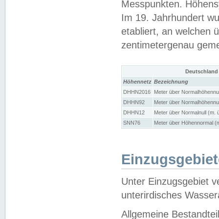
Messpunkten. Höhensy
Im 19. Jahrhundert wu
etabliert, an welchen 
zentimetergenau gem
Deutschland
Höhennetz
Bezeichnung
DHHN2016
Meter über Normalhöhennul
DHHN92
Meter über Normalhöhennul
DHHN12
Meter über Normalnull (m. 
SNN76
Meter über Höhennormal (m
Einzugsgebiet
Unter Einzugsgebiet v
unterirdisches Wasser
Allgemeine Bestandtei