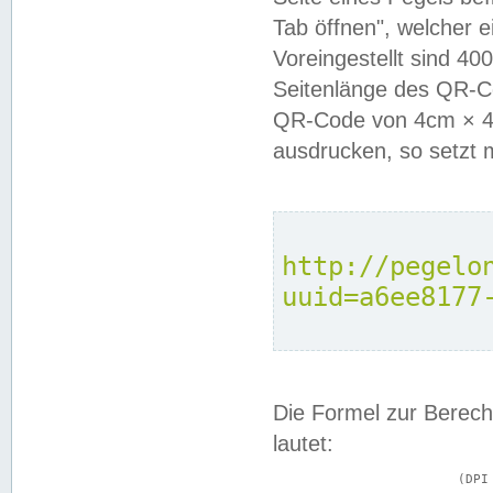
Tab öffnen", welcher 
Voreingestellt sind 4
Seitenlänge des QR-C
QR-Code von 4cm × 4c
ausdrucken, so setzt 
http://pegelo
uuid=a6ee8177
Die Formel zur Berech
lautet:
			(DPI × Druckkantenlänge in cm) ÷ 2,54 = Kantenlänge in Pixel
