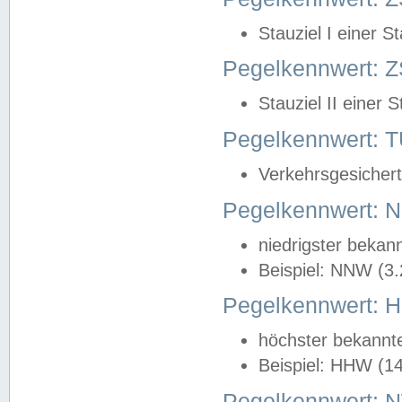
Stauziel I einer S
Pegelkennwert: Z
Stauziel II einer 
Pegelkennwert:
Verkehrsgesichert
Pegelkennwert:
niedrigster bekan
Beispiel: NNW (3
Pegelkennwert:
höchster bekannt
Beispiel: HHW (1
Pegelkennwert: 