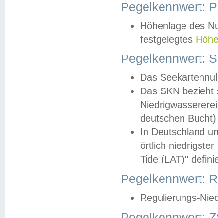
Pegelkennwert: 
Höhenlage des Nul
festgelegtes
Höhe
Pegelkennwert: 
Das Seekartennull
Das SKN bezieht s
Niedrigwassererei
deutschen Bucht) 
In Deutschland un
örtlich niedrigst
Tide (LAT)" definie
Pegelkennwert:
Regulierungs-Nie
Pegelkennwert: Z