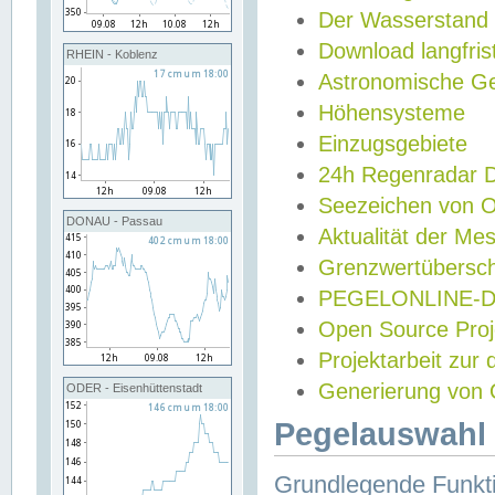
Der Wasserstand
Download langfris
RHEIN - Koblenz
Astronomische Gez
Höhensysteme
Einzugsgebiete
24h Regenradar
Seezeichen von 
DONAU - Passau
Aktualität der Me
Grenzwertübersch
PEGELONLINE-Di
Open Source Projek
Projektarbeit zur
Generierung von 
ODER - Eisenhüttenstadt
Pegelauswahl 
Grundlegende Funkti