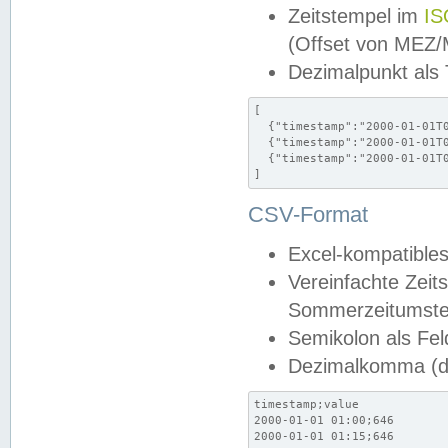
Zeitstempel im
IS
(Offset von MEZ
Dezimalpunkt als
[

  {"timestamp":"2000-01-01T0
  {"timestamp":"2000-01-01T0
  {"timestamp":"2000-01-01T0
]
CSV-Format
Excel-kompatibles
Vereinfachte Zeit
Sommerzeitumstel
Semikolon als Fel
Dezimalkomma (de
timestamp;value

2000-01-01 01:00;646

2000-01-01 01:15;646
