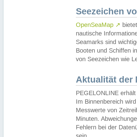
Seezeichen v
OpenSeaMap
↗
biete
nautische Information
Seamarks sind wichtig
Booten und Schiffen i
von Seezeichen wie Le
Aktualität der
PEGELONLINE erhält u
Im Binnenbereich wird 
Messwerte von Zeitreih
Minuten. Abweichungen
Fehlern bei der Daten
sein.