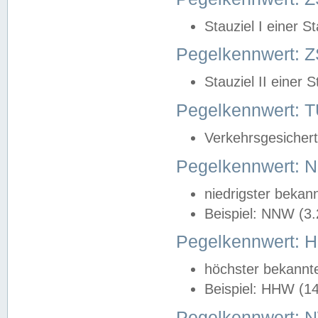
Stauziel I einer S
Pegelkennwert: Z
Stauziel II einer 
Pegelkennwert:
Verkehrsgesichert
Pegelkennwert:
niedrigster bekan
Beispiel: NNW (3
Pegelkennwert:
höchster bekannt
Beispiel: HHW (1
Pegelkennwert: 