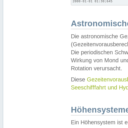
2000-01-01 01:30;645
Astronomische
Die astronomische Gez
(Gezeitenvorausberec
Die periodischen Schw
Wirkung von Mond und
Rotation verursacht.
Diese
Gezeitenvorau
Seeschifffahrt und Hy
Höhensystem
Ein Höhensystem ist e