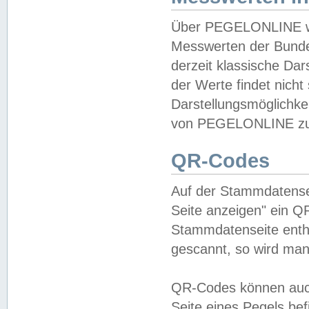
Über PEGELONLINE wer
Messwerten der Bundes
derzeit klassische Da
der Werte findet nicht 
Darstellungsmöglichkei
von PEGELONLINE zu 
QR-Codes
Auf der Stammdatensei
Seite anzeigen" ein Q
Stammdatenseite enthä
gescannt, so wird man
QR-Codes können auc
Seite eines Pegels be