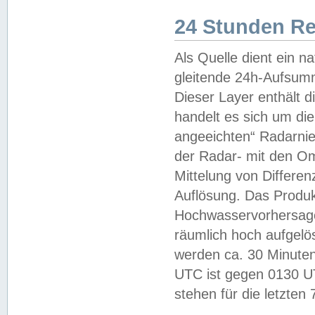
24 Stunden R
Als Quelle dient ein n
gleitende 24h-Aufsum
Dieser Layer enthält
handelt es sich um di
angeeichten“ Radarnie
der Radar- mit den O
Mittelung von Differe
Auflösung. Das Produk
Hochwasservorhersagez
räumlich hoch aufgelö
werden ca. 30 Minuten
UTC ist gegen 0130 UTC
stehen für die letzten