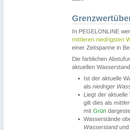
Grenzwertüber
In PEGELONLINE werde
mittleren niedrigsten
einer Zeitspanne in Be
Die farblichen Abstuf
aktuellen Wasserstand
Ist der aktuelle 
als
niedriger Was
Liegt der aktue
gilt dies als
mittle
mit
Grün
dargestel
Wasserstände obe
Wasserstand
und