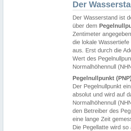
Der Wasserst
Der Wasserstand ist d
über dem
Pegelnullp
Zentimeter angegeben
die lokale Wassertie
aus. Erst durch die A
Wert des Pegelnullpun
Normalhöhennull (NHN
Pegelnullpunkt (PNP)
Der Pegelnullpunkt ei
absolut und wird auf
Normalhöhennull (NHN
den Betreiber des Pege
eine lange Zeit geme
Die Pegellatte wird s