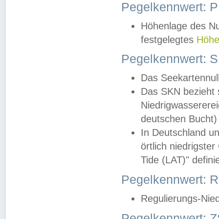
Pegelkennwert: 
Höhenlage des Nul
festgelegtes
Höhe
Pegelkennwert: 
Das Seekartennull
Das SKN bezieht s
Niedrigwassererei
deutschen Bucht) 
In Deutschland un
örtlich niedrigst
Tide (LAT)" definie
Pegelkennwert:
Regulierungs-Nie
Pegelkennwert: Z