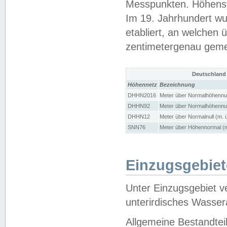
Messpunkten. Höhensy
Im 19. Jahrhundert wu
etabliert, an welchen 
zentimetergenau gem
Deutschland
Höhennetz
Bezeichnung
DHHN2016
Meter über Normalhöhennul
DHHN92
Meter über Normalhöhennul
DHHN12
Meter über Normalnull (m. 
SNN76
Meter über Höhennormal (m
Einzugsgebiet
Unter Einzugsgebiet v
unterirdisches Wasser
Allgemeine Bestandtei