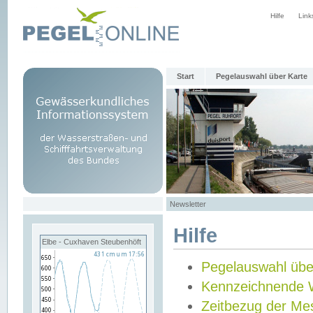
Hilfe
Link
Start
Pegelauswahl über Karte
Newsletter
Hilfe
Elbe - Cuxhaven Steubenhöft
Pegelauswahl übe
Kennzeichnende 
Zeitbezug der Me