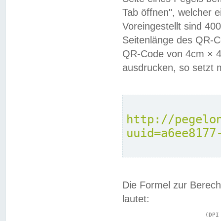
Tab öffnen", welcher 
Voreingestellt sind 4
Seitenlänge des QR-C
QR-Code von 4cm × 4c
ausdrucken, so setzt 
http://pegelo
uuid=a6ee8177
Die Formel zur Berech
lautet:
			(DPI × Druckkantenlänge in cm) ÷ 2,54 = Kantenlänge in Pixel
