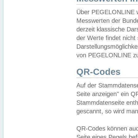
Über PEGELONLINE wer
Messwerten der Bundes
derzeit klassische Da
der Werte findet nicht 
Darstellungsmöglichkei
von PEGELONLINE zu 
QR-Codes
Auf der Stammdatensei
Seite anzeigen" ein Q
Stammdatenseite enthä
gescannt, so wird man
QR-Codes können auc
Seite eines Pegels be