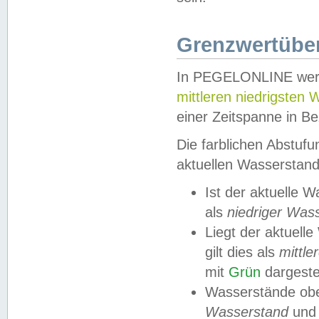
Grenzwertüber
In PEGELONLINE werde
mittleren niedrigsten
einer Zeitspanne in Be
Die farblichen Abstuf
aktuellen Wasserstand
Ist der aktuelle 
als
niedriger Was
Liegt der aktue
gilt dies als
mittle
mit
Grün
dargestel
Wasserstände obe
Wasserstand
und