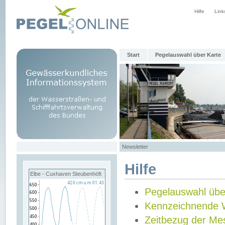
Hilfe
Link
Start
Pegelauswahl über Karte
Newsletter
Hilfe
Elbe - Cuxhaven Steubenhöft
Pegelauswahl übe
Kennzeichnende 
Zeitbezug der Me