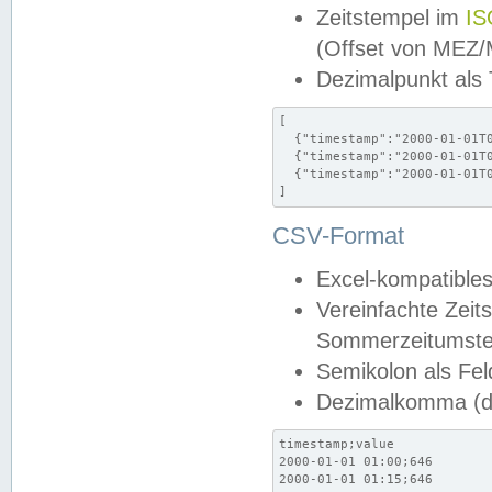
Zeitstempel im
IS
(Offset von MEZ
Dezimalpunkt als
[

  {"timestamp":"2000-01-01T0
  {"timestamp":"2000-01-01T0
  {"timestamp":"2000-01-01T0
]
CSV-Format
Excel-kompatibles
Vereinfachte Zeit
Sommerzeitumstel
Semikolon als Fel
Dezimalkomma (de
timestamp;value

2000-01-01 01:00;646

2000-01-01 01:15;646
