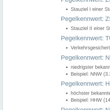
Stauziel I einer S
Pegelkennwert: Z
Stauziel II einer 
Pegelkennwert:
Verkehrsgesichert
Pegelkennwert:
niedrigster bekan
Beispiel: NNW (3
Pegelkennwert:
höchster bekannt
Beispiel: HHW (1
Pegelkennwert: 