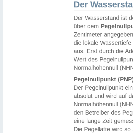
Der Wasserst
Der Wasserstand ist d
über dem
Pegelnullp
Zentimeter angegeben
die lokale Wassertie
aus. Erst durch die A
Wert des Pegelnullpun
Normalhöhennull (NHN
Pegelnullpunkt (PNP)
Der Pegelnullpunkt ei
absolut und wird auf
Normalhöhennull (NHN
den Betreiber des Pege
eine lange Zeit geme
Die Pegellatte wird s