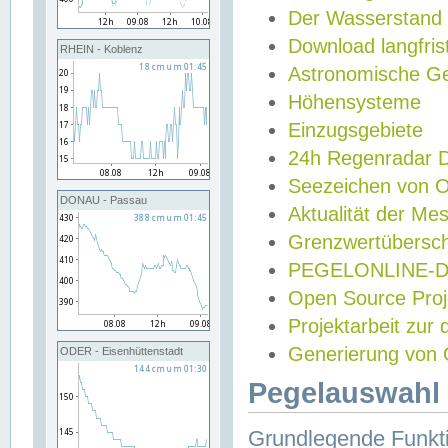
Der Wasserstand
Download langfris
RHEIN - Koblenz
Astronomische Gez
Höhensysteme
Einzugsgebiete
24h Regenradar
Seezeichen von 
DONAU - Passau
Aktualität der Me
Grenzwertübersch
PEGELONLINE-Di
Open Source Projek
Projektarbeit zur
Generierung von 
ODER - Eisenhüttenstadt
Pegelauswahl 
Grundlegende Funkti