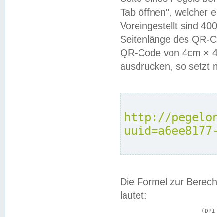
Tab öffnen", welcher 
Voreingestellt sind 4
Seitenlänge des QR-C
QR-Code von 4cm × 4c
ausdrucken, so setzt 
http://pegelo
uuid=a6ee8177
Die Formel zur Berech
lautet:
			(DPI × Druckkantenlänge in cm) ÷ 2,54 = Kantenlänge in Pixel
