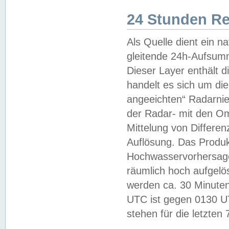
24 Stunden R
Als Quelle dient ein n
gleitende 24h-Aufsum
Dieser Layer enthält
handelt es sich um di
angeeichten“ Radarnie
der Radar- mit den O
Mittelung von Differe
Auflösung. Das Produk
Hochwasservorhersagez
räumlich hoch aufgelö
werden ca. 30 Minuten
UTC ist gegen 0130 UTC
stehen für die letzten