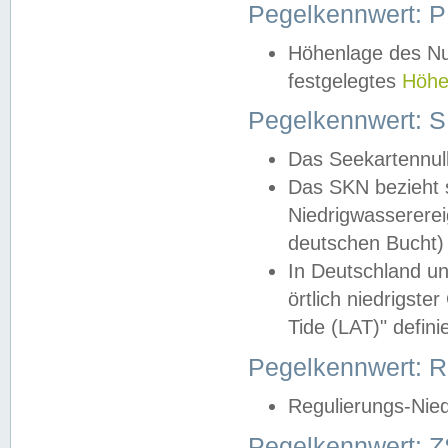
Pegelkennwert: 
Höhenlage des Nul
festgelegtes
Höhe
Pegelkennwert: 
Das Seekartennull
Das SKN bezieht s
Niedrigwassererei
deutschen Bucht) 
In Deutschland un
örtlich niedrigst
Tide (LAT)" definie
Pegelkennwert:
Regulierungs-Nie
Pegelkennwert: Z