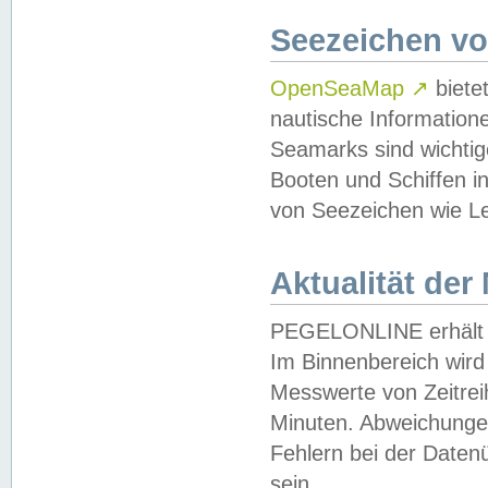
Seezeichen v
OpenSeaMap
↗
biete
nautische Information
Seamarks sind wichtig
Booten und Schiffen i
von Seezeichen wie Le
Aktualität der
PEGELONLINE erhält u
Im Binnenbereich wird 
Messwerte von Zeitreih
Minuten. Abweichungen
Fehlern bei der Daten
sein.