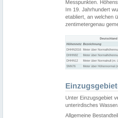
Messpunkten. Höhensy
Im 19. Jahrhundert wu
etabliert, an welchen 
zentimetergenau gem
Deutschland
Höhennetz
Bezeichnung
DHHN2016
Meter über Normalhöhennul
DHHN92
Meter über Normalhöhennul
DHHN12
Meter über Normalnull (m. 
SNN76
Meter über Höhennormal (m
Einzugsgebiet
Unter Einzugsgebiet v
unterirdisches Wasser
Allgemeine Bestandtei