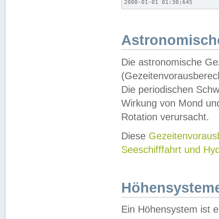
2000-01-01 01:30;645
Astronomische
Die astronomische Gez
(Gezeitenvorausberec
Die periodischen Schw
Wirkung von Mond und
Rotation verursacht.
Diese
Gezeitenvorau
Seeschifffahrt und Hy
Höhensystem
Ein Höhensystem ist e