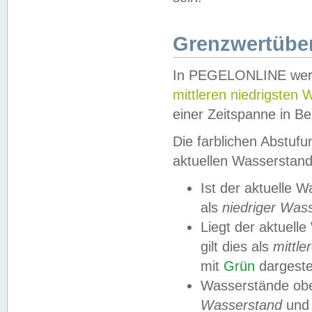
Grenzwertüber
In PEGELONLINE werde
mittleren niedrigsten
einer Zeitspanne in Be
Die farblichen Abstuf
aktuellen Wasserstand
Ist der aktuelle 
als
niedriger Was
Liegt der aktue
gilt dies als
mittle
mit
Grün
dargestel
Wasserstände obe
Wasserstand
und