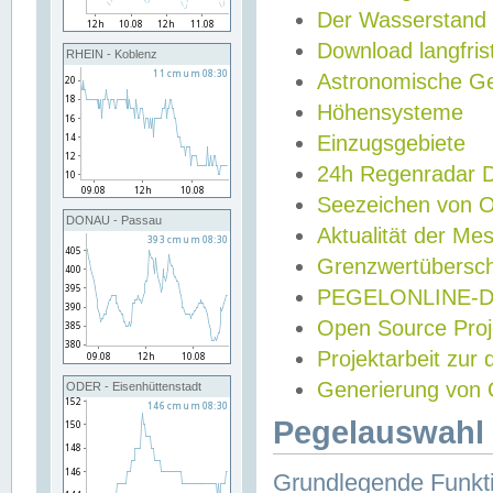
Der Wasserstand
Download langfris
RHEIN - Koblenz
Astronomische Gez
Höhensysteme
Einzugsgebiete
24h Regenradar
Seezeichen von 
DONAU - Passau
Aktualität der Me
Grenzwertübersch
PEGELONLINE-Di
Open Source Projek
Projektarbeit zur
Generierung von 
ODER - Eisenhüttenstadt
Pegelauswahl 
Grundlegende Funkti