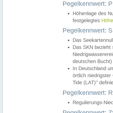
Pegelkennwert: 
Höhenlage des Nul
festgelegtes
Höhe
Pegelkennwert: 
Das Seekartennull
Das SKN bezieht s
Niedrigwassererei
deutschen Bucht) 
In Deutschland un
örtlich niedrigst
Tide (LAT)" definie
Pegelkennwert:
Regulierungs-Nie
Pegelkennwert: Z