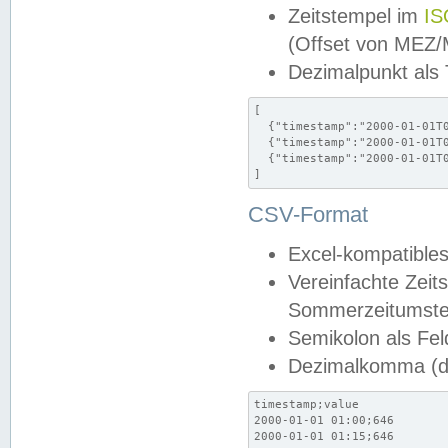
Zeitstempel im
IS
(Offset von MEZ
Dezimalpunkt als
[

  {"timestamp":"2000-01-01T0
  {"timestamp":"2000-01-01T0
  {"timestamp":"2000-01-01T0
]
CSV-Format
Excel-kompatibles
Vereinfachte Zeit
Sommerzeitumstel
Semikolon als Fel
Dezimalkomma (de
timestamp;value

2000-01-01 01:00;646

2000-01-01 01:15;646
