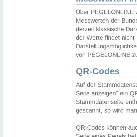
Über PEGELONLINE wer
Messwerten der Bundes
derzeit klassische Da
der Werte findet nicht 
Darstellungsmöglichkei
von PEGELONLINE zu 
QR-Codes
Auf der Stammdatensei
Seite anzeigen" ein Q
Stammdatenseite enthä
gescannt, so wird man
QR-Codes können auc
Seite eines Pegels be