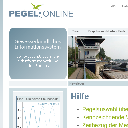
Hilfe
Link
Start
Pegelauswahl über Karte
Newsletter
Hilfe
Elbe - Cuxhaven Steubenhöft
Pegelauswahl übe
Kennzeichnende 
Zeitbezug der Me