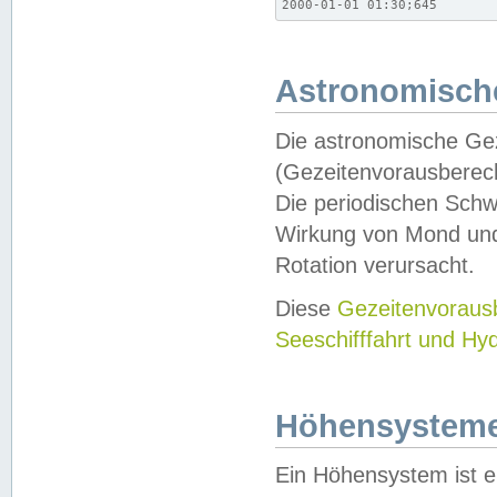
2000-01-01 01:30;645
Astronomische
Die astronomische Gez
(Gezeitenvorausberec
Die periodischen Schw
Wirkung von Mond und
Rotation verursacht.
Diese
Gezeitenvorau
Seeschifffahrt und Hy
Höhensystem
Ein Höhensystem ist e