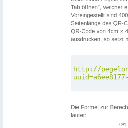
Tab öffnen", welcher 
Voreingestellt sind 4
Seitenlänge des QR-C
QR-Code von 4cm × 4c
ausdrucken, so setzt 
http://pegelo
uuid=a6ee8177
Die Formel zur Berech
lautet:
			(DPI × Druckkantenlänge in cm) ÷ 2,54 = Kantenlänge in Pixel
