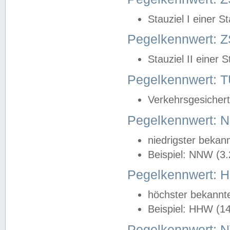
Stauziel I einer S
Pegelkennwert: Z
Stauziel II einer 
Pegelkennwert:
Verkehrsgesichert
Pegelkennwert:
niedrigster bekan
Beispiel: NNW (3
Pegelkennwert:
höchster bekannt
Beispiel: HHW (1
Pegelkennwert: 