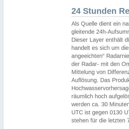
24 Stunden R
Als Quelle dient ein n
gleitende 24h-Aufsum
Dieser Layer enthält
handelt es sich um di
angeeichten“ Radarnie
der Radar- mit den O
Mittelung von Differe
Auflösung. Das Produk
Hochwasservorhersagez
räumlich hoch aufgelö
werden ca. 30 Minuten
UTC ist gegen 0130 UTC
stehen für die letzten