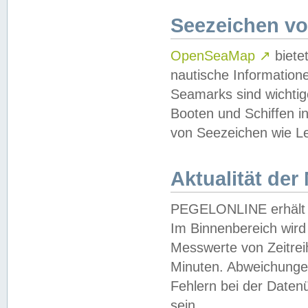
Seezeichen v
OpenSeaMap
↗
biete
nautische Information
Seamarks sind wichtig
Booten und Schiffen i
von Seezeichen wie Le
Aktualität der
PEGELONLINE erhält u
Im Binnenbereich wird 
Messwerte von Zeitreih
Minuten. Abweichungen
Fehlern bei der Daten
sein.