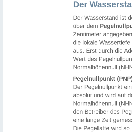
Der Wasserst
Der Wasserstand ist d
über dem
Pegelnullp
Zentimeter angegeben
die lokale Wassertie
aus. Erst durch die A
Wert des Pegelnullpun
Normalhöhennull (NHN
Pegelnullpunkt (PNP)
Der Pegelnullpunkt ei
absolut und wird auf
Normalhöhennull (NHN
den Betreiber des Pege
eine lange Zeit geme
Die Pegellatte wird s