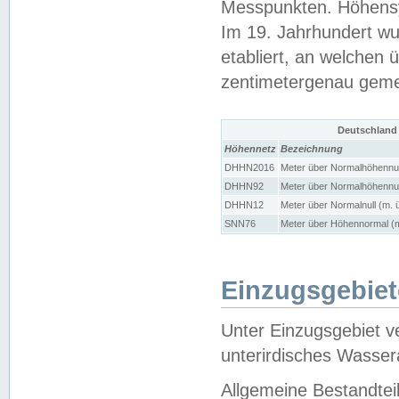
Messpunkten. Höhensy
Im 19. Jahrhundert wu
etabliert, an welchen 
zentimetergenau gem
Deutschland
Höhennetz
Bezeichnung
DHHN2016
Meter über Normalhöhennul
DHHN92
Meter über Normalhöhennul
DHHN12
Meter über Normalnull (m. 
SNN76
Meter über Höhennormal (m
Einzugsgebiet
Unter Einzugsgebiet v
unterirdisches Wasser
Allgemeine Bestandtei