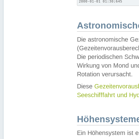
2000-01-01 01:30;645
Astronomische
Die astronomische Gez
(Gezeitenvorausberec
Die periodischen Schw
Wirkung von Mond und
Rotation verursacht.
Diese
Gezeitenvorau
Seeschifffahrt und Hy
Höhensystem
Ein Höhensystem ist e