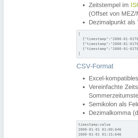
Zeitstempel im
IS
(Offset von MEZ
Dezimalpunkt als
[

  {"timestamp":"2000-01-01T0
  {"timestamp":"2000-01-01T0
  {"timestamp":"2000-01-01T0
]
CSV-Format
Excel-kompatibles
Vereinfachte Zeit
Sommerzeitumstel
Semikolon als Fel
Dezimalkomma (de
timestamp;value

2000-01-01 01:00;646

2000-01-01 01:15;646
