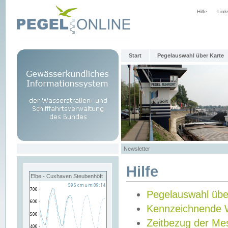
Hilfe
Link
Start
Pegelauswahl über Karte
Newsletter
Hilfe
Elbe - Cuxhaven Steubenhöft
Pegelauswahl übe
Kennzeichnende 
Zeitbezug der Me