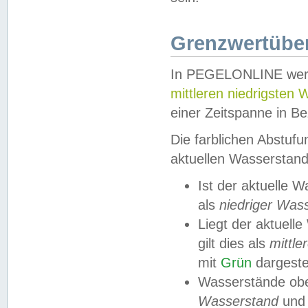
Grenzwertüber
In PEGELONLINE werde
mittleren niedrigsten
einer Zeitspanne in Be
Die farblichen Abstuf
aktuellen Wasserstand
Ist der aktuelle 
als
niedriger Was
Liegt der aktue
gilt dies als
mittle
mit
Grün
dargestel
Wasserstände obe
Wasserstand
und