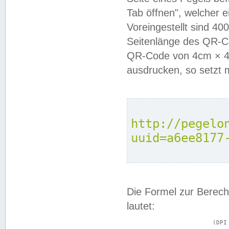
Tab öffnen", welcher 
Voreingestellt sind 4
Seitenlänge des QR-C
QR-Code von 4cm × 4c
ausdrucken, so setzt 
http://pegelo
uuid=a6ee8177
Die Formel zur Berech
lautet:
			(DPI × Druckkantenlänge in cm) ÷ 2,54 = Kantenlänge in Pixel
