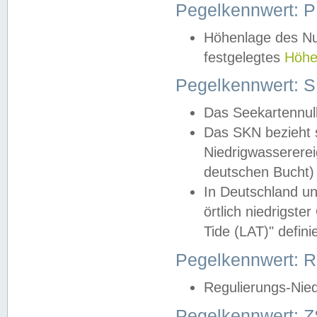
Pegelkennwert: 
Höhenlage des Nul
festgelegtes
Höhe
Pegelkennwert: 
Das Seekartennull
Das SKN bezieht s
Niedrigwassererei
deutschen Bucht) 
In Deutschland un
örtlich niedrigst
Tide (LAT)" definie
Pegelkennwert:
Regulierungs-Nie
Pegelkennwert: Z