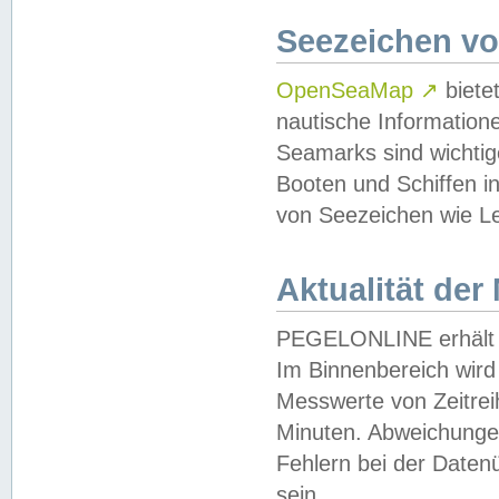
Seezeichen v
OpenSeaMap
↗
biete
nautische Information
Seamarks sind wichtig
Booten und Schiffen i
von Seezeichen wie Le
Aktualität der
PEGELONLINE erhält u
Im Binnenbereich wird 
Messwerte von Zeitreih
Minuten. Abweichungen
Fehlern bei der Daten
sein.