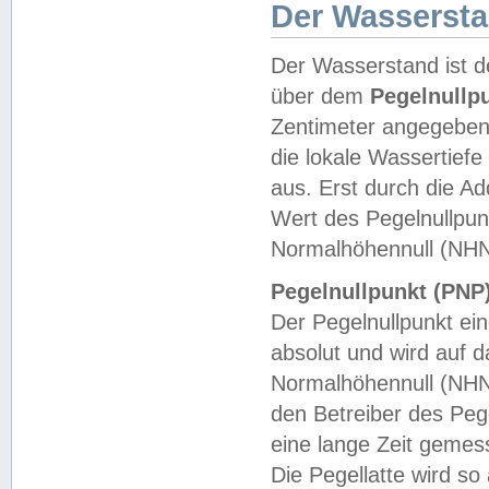
Der Wasserst
Der Wasserstand ist d
über dem
Pegelnullp
Zentimeter angegeben
die lokale Wassertie
aus. Erst durch die A
Wert des Pegelnullpun
Normalhöhennull (NHN
Pegelnullpunkt (PNP)
Der Pegelnullpunkt ei
absolut und wird auf
Normalhöhennull (NHN
den Betreiber des Pege
eine lange Zeit geme
Die Pegellatte wird s