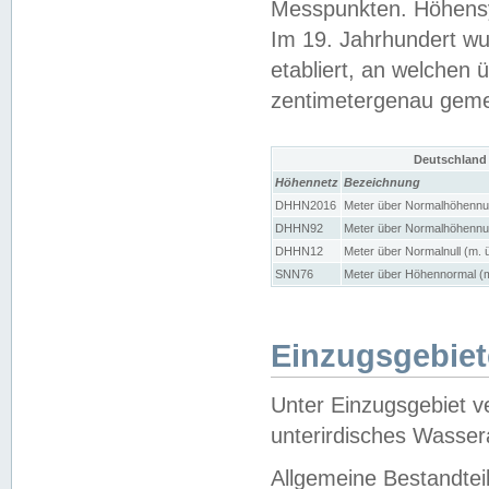
Messpunkten. Höhensy
Im 19. Jahrhundert wu
etabliert, an welchen 
zentimetergenau gem
Deutschland
Höhennetz
Bezeichnung
DHHN2016
Meter über Normalhöhennul
DHHN92
Meter über Normalhöhennul
DHHN12
Meter über Normalnull (m. 
SNN76
Meter über Höhennormal (m
Einzugsgebiet
Unter Einzugsgebiet v
unterirdisches Wasser
Allgemeine Bestandtei