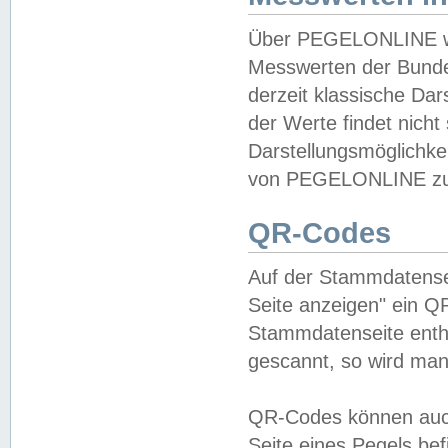
Über PEGELONLINE wer
Messwerten der Bundes
derzeit klassische Da
der Werte findet nicht 
Darstellungsmöglichkei
von PEGELONLINE zu 
QR-Codes
Auf der Stammdatensei
Seite anzeigen" ein Q
Stammdatenseite enthä
gescannt, so wird man
QR-Codes können auc
Seite eines Pegels be