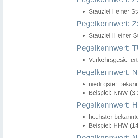
Stauziel I einer S
Pegelkennwert: Z
Stauziel II einer 
Pegelkennwert:
Verkehrsgesichert
Pegelkennwert:
niedrigster bekan
Beispiel: NNW (3
Pegelkennwert:
höchster bekannt
Beispiel: HHW (1
Pegelkennwert: 