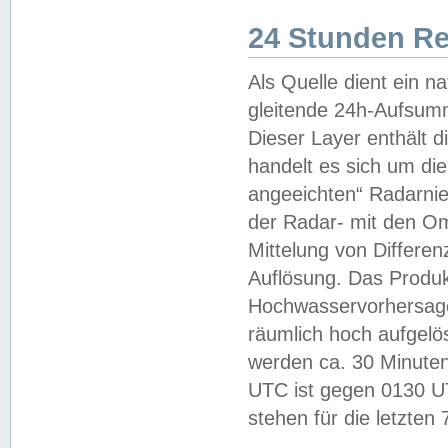
24 Stunden R
Als Quelle dient ein n
gleitende 24h-Aufsum
Dieser Layer enthält
handelt es sich um di
angeeichten“ Radarnie
der Radar- mit den O
Mittelung von Differe
Auflösung. Das Produk
Hochwasservorhersagez
räumlich hoch aufgelö
werden ca. 30 Minuten
UTC ist gegen 0130 UTC
stehen für die letzten