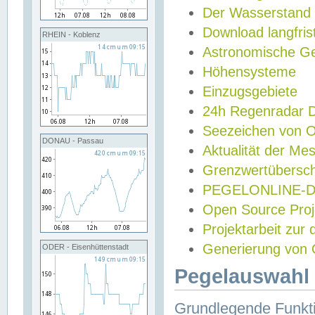
Der Wasserstand
Download langfris
RHEIN - Koblenz
Astronomische Gez
Höhensysteme
Einzugsgebiete
24h Regenradar
Seezeichen von 
DONAU - Passau
Aktualität der Me
Grenzwertübersch
PEGELONLINE-Di
Open Source Projek
Projektarbeit zur
Generierung von 
ODER - Eisenhüttenstadt
Pegelauswahl 
Grundlegende Funkti