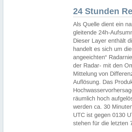
24 Stunden R
Als Quelle dient ein n
gleitende 24h-Aufsum
Dieser Layer enthält
handelt es sich um di
angeeichten“ Radarnie
der Radar- mit den O
Mittelung von Differe
Auflösung. Das Produk
Hochwasservorhersagez
räumlich hoch aufgelö
werden ca. 30 Minuten
UTC ist gegen 0130 UTC
stehen für die letzten