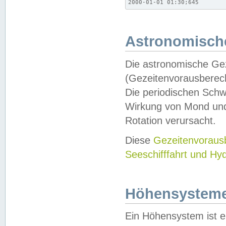
2000-01-01 01:30;645
Astronomische
Die astronomische Gez
(Gezeitenvorausberec
Die periodischen Schw
Wirkung von Mond und
Rotation verursacht.
Diese
Gezeitenvorau
Seeschifffahrt und Hy
Höhensystem
Ein Höhensystem ist e