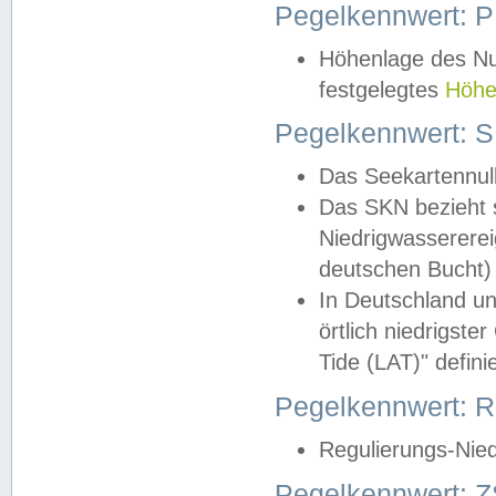
Pegelkennwert: 
Höhenlage des Nul
festgelegtes
Höhe
Pegelkennwert: 
Das Seekartennull
Das SKN bezieht s
Niedrigwassererei
deutschen Bucht) 
In Deutschland un
örtlich niedrigst
Tide (LAT)" definie
Pegelkennwert:
Regulierungs-Nie
Pegelkennwert: Z