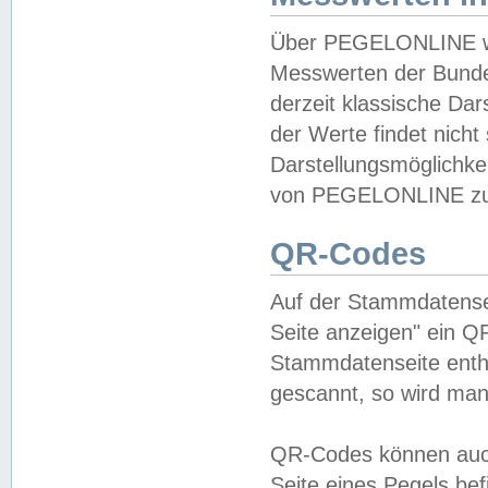
Über PEGELONLINE wer
Messwerten der Bundes
derzeit klassische Da
der Werte findet nicht 
Darstellungsmöglichkei
von PEGELONLINE zu 
QR-Codes
Auf der Stammdatensei
Seite anzeigen" ein Q
Stammdatenseite enthä
gescannt, so wird man
QR-Codes können auc
Seite eines Pegels be