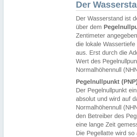
Der Wasserst
Der Wasserstand ist d
über dem
Pegelnullp
Zentimeter angegeben
die lokale Wassertie
aus. Erst durch die A
Wert des Pegelnullpun
Normalhöhennull (NHN
Pegelnullpunkt (PNP)
Der Pegelnullpunkt ei
absolut und wird auf
Normalhöhennull (NHN
den Betreiber des Pege
eine lange Zeit geme
Die Pegellatte wird s