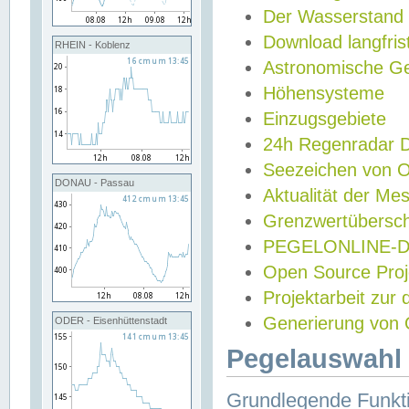
Der Wasserstand
Download langfris
RHEIN - Koblenz
Astronomische Gez
Höhensysteme
Einzugsgebiete
24h Regenradar
Seezeichen von 
DONAU - Passau
Aktualität der Me
Grenzwertübersch
PEGELONLINE-Di
Open Source Projek
Projektarbeit zur
Generierung von 
ODER - Eisenhüttenstadt
Pegelauswahl 
Grundlegende Funkti