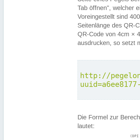
Tab öffnen", welcher 
Voreingestellt sind 4
Seitenlänge des QR-C
QR-Code von 4cm × 4c
ausdrucken, so setzt 
http://pegelo
uuid=a6ee8177
Die Formel zur Berech
lautet:
			(DPI × Druckkantenlänge in cm) ÷ 2,54 = Kantenlänge in Pixel
