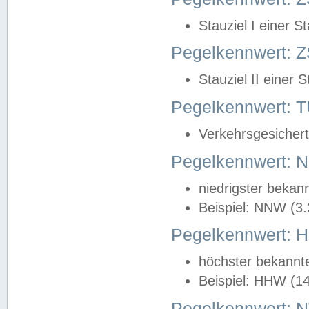
Stauziel I einer S
Pegelkennwert: Z
Stauziel II einer 
Pegelkennwert:
Verkehrsgesichert
Pegelkennwert:
niedrigster bekan
Beispiel: NNW (3
Pegelkennwert:
höchster bekannt
Beispiel: HHW (1
Pegelkennwert: 