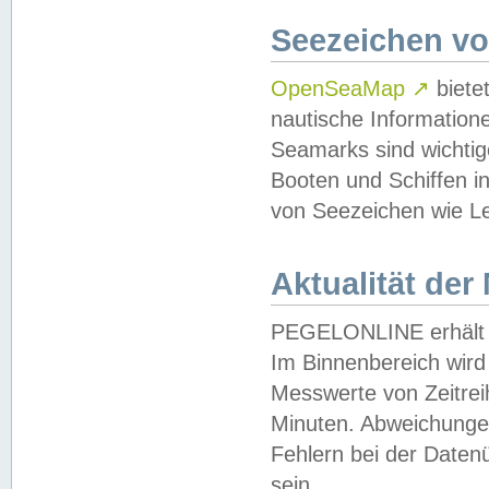
Seezeichen v
OpenSeaMap
↗
biete
nautische Information
Seamarks sind wichtig
Booten und Schiffen i
von Seezeichen wie Le
Aktualität der
PEGELONLINE erhält u
Im Binnenbereich wird 
Messwerte von Zeitreih
Minuten. Abweichungen
Fehlern bei der Daten
sein.