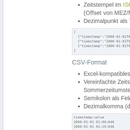
Zeitstempel im
IS
(Offset von MEZ
Dezimalpunkt als
[

  {"timestamp":"2000-01-01T0
  {"timestamp":"2000-01-01T0
  {"timestamp":"2000-01-01T0
]
CSV-Format
Excel-kompatibles
Vereinfachte Zeit
Sommerzeitumstel
Semikolon als Fel
Dezimalkomma (de
timestamp;value

2000-01-01 01:00;646

2000-01-01 01:15;646
