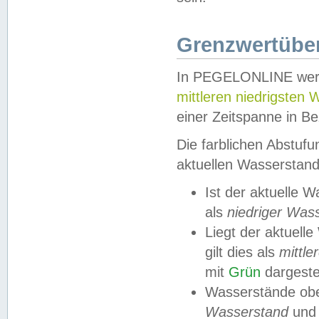
Grenzwertüber
In PEGELONLINE werde
mittleren niedrigsten
einer Zeitspanne in Be
Die farblichen Abstuf
aktuellen Wasserstand
Ist der aktuelle 
als
niedriger Was
Liegt der aktue
gilt dies als
mittle
mit
Grün
dargestel
Wasserstände obe
Wasserstand
und