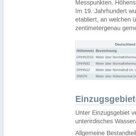
Messpunkten. Höhensy
Im 19. Jahrhundert wu
etabliert, an welchen 
zentimetergenau gem
Deutschland
Höhennetz
Bezeichnung
DHHN2016
Meter über Normalhöhennul
DHHN92
Meter über Normalhöhennul
DHHN12
Meter über Normalnull (m. 
SNN76
Meter über Höhennormal (m
Einzugsgebiet
Unter Einzugsgebiet v
unterirdisches Wasser
Allgemeine Bestandtei