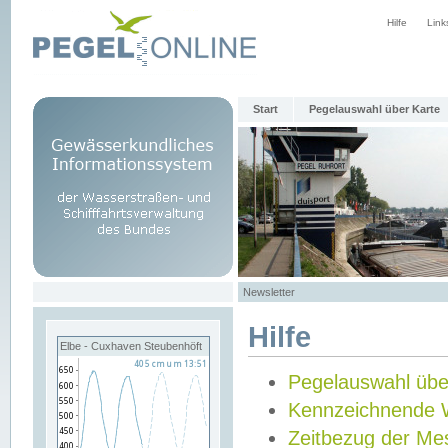
Hilfe
Link
Start
Pegelauswahl über Karte
Newsletter
Hilfe
Elbe - Cuxhaven Steubenhöft
Pegelauswahl übe
Kennzeichnende 
Zeitbezug der Me