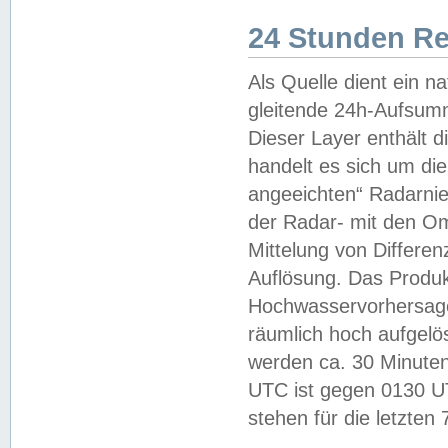
24 Stunden R
Als Quelle dient ein n
gleitende 24h-Aufsum
Dieser Layer enthält
handelt es sich um di
angeeichten“ Radarnie
der Radar- mit den O
Mittelung von Differe
Auflösung. Das Produk
Hochwasservorhersagez
räumlich hoch aufgelö
werden ca. 30 Minuten
UTC ist gegen 0130 UTC
stehen für die letzten