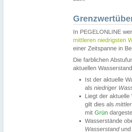
Grenzwertüber
In PEGELONLINE werde
mittleren niedrigsten
einer Zeitspanne in Be
Die farblichen Abstuf
aktuellen Wasserstand
Ist der aktuelle 
als
niedriger Was
Liegt der aktue
gilt dies als
mittle
mit
Grün
dargestel
Wasserstände obe
Wasserstand
und