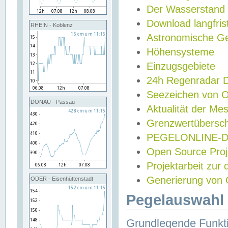
Der Wasserstand
Download langfris
RHEIN - Koblenz
Astronomische Gez
Höhensysteme
Einzugsgebiete
24h Regenradar
Seezeichen von 
DONAU - Passau
Aktualität der Me
Grenzwertübersch
PEGELONLINE-Di
Open Source Projek
Projektarbeit zur
Generierung von 
ODER - Eisenhüttenstadt
Pegelauswahl 
Grundlegende Funkti