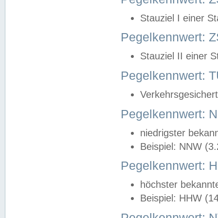
Stauziel I einer S
Pegelkennwert: Z
Stauziel II einer 
Pegelkennwert:
Verkehrsgesichert
Pegelkennwert:
niedrigster bekan
Beispiel: NNW (3
Pegelkennwert:
höchster bekannt
Beispiel: HHW (1
Pegelkennwert: 