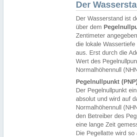
Der Wasserst
Der Wasserstand ist d
über dem
Pegelnullp
Zentimeter angegeben
die lokale Wassertie
aus. Erst durch die A
Wert des Pegelnullpun
Normalhöhennull (NHN
Pegelnullpunkt (PNP)
Der Pegelnullpunkt ei
absolut und wird auf
Normalhöhennull (NHN
den Betreiber des Pege
eine lange Zeit geme
Die Pegellatte wird s