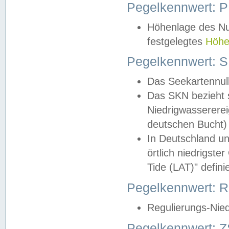
Pegelkennwert: 
Höhenlage des Nul
festgelegtes
Höhe
Pegelkennwert: 
Das Seekartennull
Das SKN bezieht s
Niedrigwassererei
deutschen Bucht) 
In Deutschland un
örtlich niedrigst
Tide (LAT)" definie
Pegelkennwert:
Regulierungs-Nie
Pegelkennwert: Z