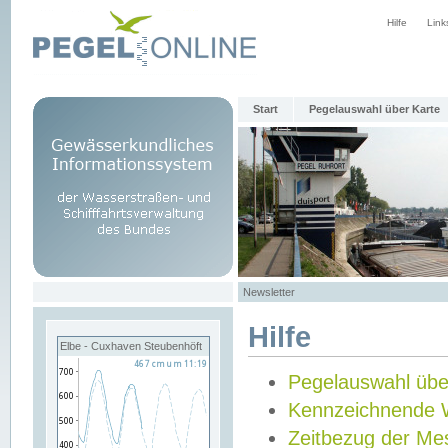
Hilfe
Link
Start
Pegelauswahl über Karte
Newsletter
Hilfe
Elbe - Cuxhaven Steubenhöft
Pegelauswahl übe
Kennzeichnende 
Zeitbezug der Me