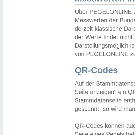
Über PEGELONLINE wer
Messwerten der Bundes
derzeit klassische Da
der Werte findet nicht 
Darstellungsmöglichkei
von PEGELONLINE zu 
QR-Codes
Auf der Stammdatensei
Seite anzeigen" ein Q
Stammdatenseite enthä
gescannt, so wird man
QR-Codes können auc
Seite eines Pegels be