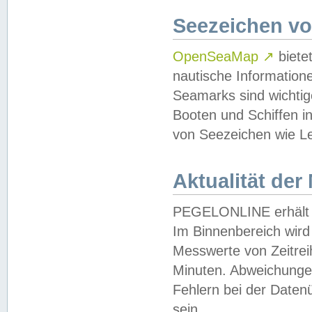
Seezeichen v
OpenSeaMap
↗
biete
nautische Information
Seamarks sind wichtig
Booten und Schiffen i
von Seezeichen wie Le
Aktualität der
PEGELONLINE erhält u
Im Binnenbereich wird 
Messwerte von Zeitreih
Minuten. Abweichungen
Fehlern bei der Daten
sein.