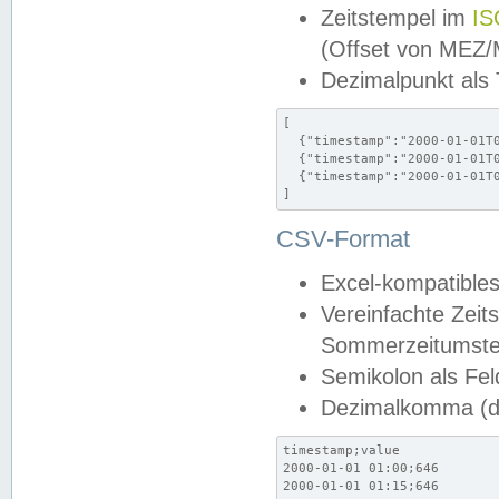
Zeitstempel im
IS
(Offset von MEZ
Dezimalpunkt als
[

  {"timestamp":"2000-01-01T0
  {"timestamp":"2000-01-01T0
  {"timestamp":"2000-01-01T0
]
CSV-Format
Excel-kompatibles
Vereinfachte Zeit
Sommerzeitumstel
Semikolon als Fel
Dezimalkomma (de
timestamp;value

2000-01-01 01:00;646

2000-01-01 01:15;646
