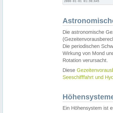
2000-01-01 01:30;645
Astronomische
Die astronomische Gez
(Gezeitenvorausberec
Die periodischen Schw
Wirkung von Mond und
Rotation verursacht.
Diese
Gezeitenvorau
Seeschifffahrt und Hy
Höhensystem
Ein Höhensystem ist e