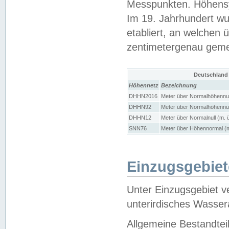
Messpunkten. Höhensy
Im 19. Jahrhundert wu
etabliert, an welchen 
zentimetergenau gem
Deutschland
Höhennetz
Bezeichnung
DHHN2016
Meter über Normalhöhennul
DHHN92
Meter über Normalhöhennul
DHHN12
Meter über Normalnull (m. 
SNN76
Meter über Höhennormal (m
Einzugsgebiet
Unter Einzugsgebiet v
unterirdisches Wasser
Allgemeine Bestandtei