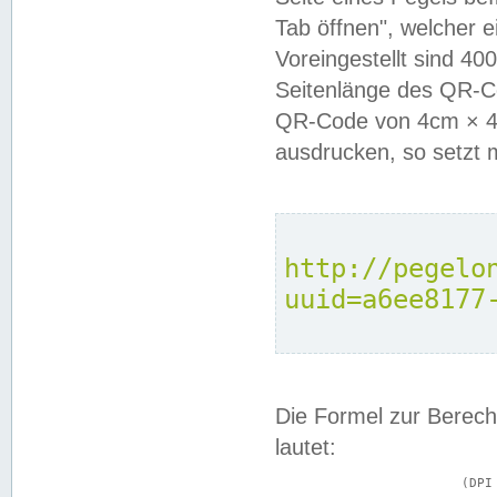
Tab öffnen", welcher 
Voreingestellt sind 4
Seitenlänge des QR-C
QR-Code von 4cm × 4c
ausdrucken, so setzt 
http://pegelo
uuid=a6ee8177
Die Formel zur Berech
lautet:
			(DPI × Druckkantenlänge in cm) ÷ 2,54 = Kantenlänge in Pixel
