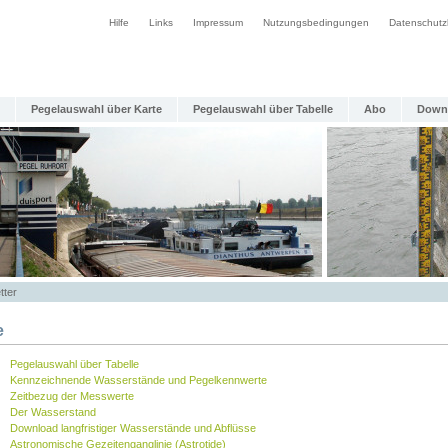
Hilfe
Links
Impressum
Nutzungsbedingungen
Datenschutz
Pegelauswahl über Karte
Pegelauswahl über Tabelle
Abo
Down
tter
e
Pegelauswahl über Tabelle
Kennzeichnende Wasserstände und Pegelkennwerte
Zeitbezug der Messwerte
Der Wasserstand
Download langfristiger Wasserstände und Abflüsse
Astronomische Gezeitenganglinie (Astrotide)