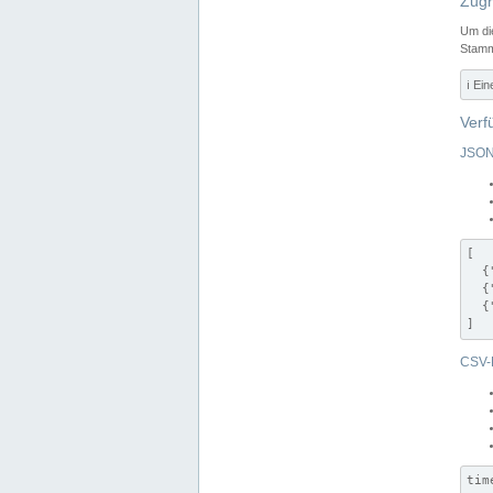
Zugr
Um di
Stamm
ℹ️ Ei
Verf
JSON
[

  {
  {
  {
]
CSV-
tim