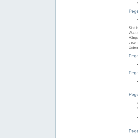
Pege
Sind 
Wasser
Hänge
treten
Unter
Pege
Pege
Pege
Pege