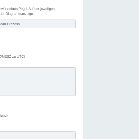
wünschten Pegel. Auf der jeweiligen
 der Diagrammanzeige.
load-Prozess.
MEZ/MESZ zu UTC)
lung)