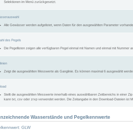
Selektionen im Menü zurückgesetzt.
sserauswahl
Alle Gewässer werden aufgelistet, wenn Daten für den ausgewählten Parameter vorhande
ahl des Pegels
Die Pegellisten zeigen alle verfügbaren Pegel einmal mit Namen und einmal mit Nummer a
inien
Zeigt die ausgewählten Messwerte als Ganglinie. Es können maximal 6 ausgewählt werde
load
Stellt die ausgewählten Messwerte innerhalb eines auswählbaren Zeitbereichs in einer Zi
kann txt, csv oder zrxp verwendet werden. Die Zeitangabe in den Download-Dateien ist 
nzeichnende Wasserstände und Pegelkennwerte
lkennwert: GLW