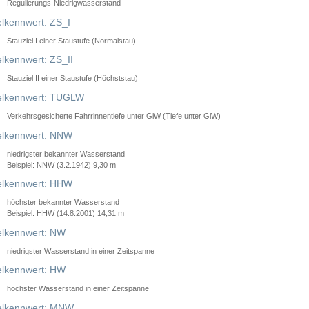
Regulierungs-Niedrigwasserstand
lkennwert: ZS_I
Stauziel I einer Staustufe (Normalstau)
lkennwert: ZS_II
Stauziel II einer Staustufe (Höchststau)
elkennwert: TUGLW
Verkehrsgesicherte Fahrrinnentiefe unter GlW (Tiefe unter GlW)
lkennwert: NNW
niedrigster bekannter Wasserstand
Beispiel: NNW (3.2.1942) 9,30 m
lkennwert: HHW
höchster bekannter Wasserstand
Beispiel: HHW (14.8.2001) 14,31 m
lkennwert: NW
niedrigster Wasserstand in einer Zeitspanne
lkennwert: HW
höchster Wasserstand in einer Zeitspanne
elkennwert: MNW