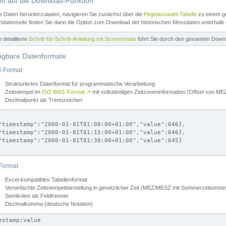
iff auf die Download-Funktion
e Daten herunterzuladen, navigieren Sie zunächst über die
Pegelauswahl-Tabelle
zu einem ge
datenseite finden Sie dann die Option zum Download der historischen Messdaten unterhalb
ne detaillierte
Schritt-für-Schritt-Anleitung mit Screenshots
führt Sie durch den gesamten Down
ügbare Datenformate
-Format
Strukturiertes Datenformat für programmatische Verarbeitung
Zeitstempel im
ISO 8601-Format
↗
mit vollständigen Zeitzoneninformation (Offset von 
Dezimalpunkt als Trennzeichen
"timestamp":"2000-01-01T01:00:00+01:00","value":646},

"timestamp":"2000-01-01T01:15:00+01:00","value":646},

"timestamp":"2000-01-01T01:30:00+01:00","value":645}

Format
Excel-kompatibles Tabellenformat
Vereinfachte Zeitstempeldarstellung in gesetzlicher Zeit (MEZ/MESZ mit Sommerzeitumstel
Semikolon als Feldtrenner
Dezimalkomma (deutsche Notation)
estamp;value
