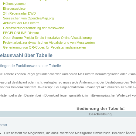
Höhensysteme
Einzugsgebiete
24h Regenradar DWD
Seezeichen von OpenSeaMap.org
Aktualität der Messwerte
Grenzwertüberschreitung der Messwerte
PEGELONLINE-Dienste
Open Source Projekt für die interaktive Online Visualisierung
Projektarbeit zur dynamischen Visualisierung von Messwerten
Generierung von QR-Codes für Pegelstammdatenseiten
elauswahl über Tabelle
legende Funktionsweise der Tabelle
die Tabelle können Pegel gefunden werden und deren Messwerte heruntergeladen oder visuali
vascript deaktiviert oder nicht verfügbar so muss jede Änderung mit der Bestätigung des "Filt
int nur bei deaktiviertem Javascript. Bei eingeschaltetem Javascript aktualisieren sich alle 
itstempel in den Dateien beim Download liegen ganzjährig in mitteleuropäischer Winterzeit vo
Bedienung der Tabelle:
Beschreibung
meter
Hier besteht die Möglichkeit, die auszuwertende Messgröße einzustellen. Bei einer Ände