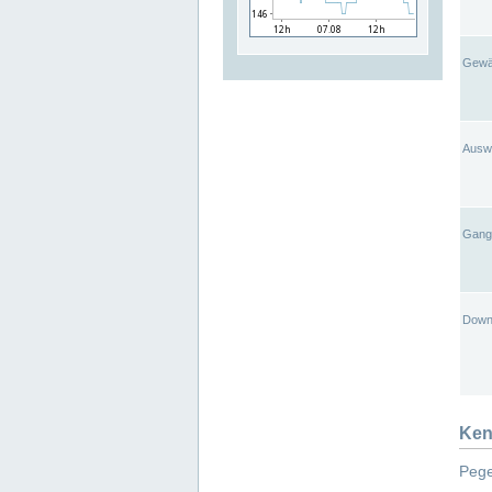
Gewä
Ausw
Gangl
Down
Ken
Pege