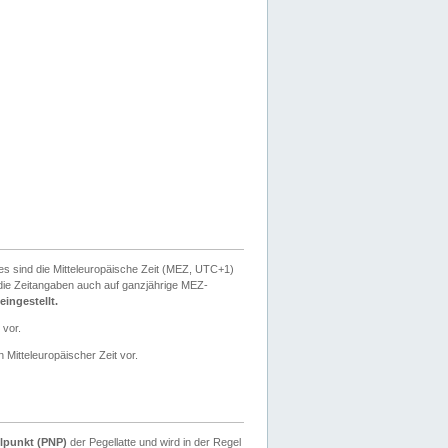
ies sind die Mitteleuropäische Zeit (MEZ, UTC+1)
ie Zeitangaben auch auf ganzjährige MEZ-
ingestellt.
 vor.
 Mitteleuropäischer Zeit vor.
lpunkt (PNP)
der Pegellatte und wird in der Regel