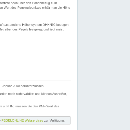
ssertiefe noch über den Höhenbezug zum
en Wert des Pegelnullpunktes erhält man die Höhe
d auf das amtliche Höhensystem DHHN92 bezogen
reiber des Pegels festgelegt und liegt meist
. Januar 2000 herunterzuladen.
den noch nicht validiert und können Ausreißer,
(m ü. NHN) müssen Sie den PNP-Wert des
ie
PEGELONLINE Webservices
zur Verfügung.