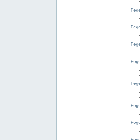
Pege
Pege
Peg
Pege
Pege
Pege
Pege
Peg