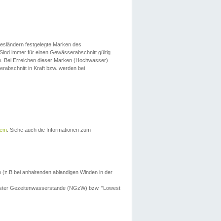
esländern festgelegte Marken des
Sind immer für einen Gewässerabschnitt gültig.
. Bei Erreichen dieser Marken (Hochwasser)
erabschnitt in Kraft bzw. werden bei
tem
. Siehe auch die Informationen zum
 (z.B bei anhaltenden ablandigen Winden in der
drigster Gezeitenwasserstande (NGzW) bzw. "Lowest