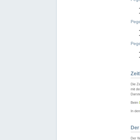
Pege
Peg
Zei
Die Ze
mit d
Darst
Beim
In de
Der
Der W