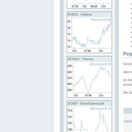
RHEIN - Koblenz
Peg
DONAU - Passau
Grund
über 
Ist Ja
ersche
Die Ze
ODER - Eisenhüttenstadt
Para