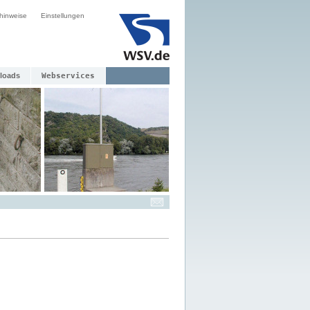
hinweise
Einstellungen
loads
Webservices