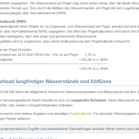
ntimeter angegeben. Der Wasserstand am Pegel sagt somit weder etwas über die lokale Wa
enden Terrain aus. Erst durch die Addition des Wasserstandes am Pegel mit dem zugehörig
asserspiegels über Normalhöhennull (NHN).
nullpunkt (PNP):
egelnullpunkt eines Pegels ist, im Gegensatz zum Wasserstand am Pegel, absolut und wir
ter über Normalhöhennull (NHN) angegeben. Der Wert des Pegelnullpunktes wird durch den Bet
 dem niedrigsten, über eine lange Zeit gemessenen Wasserstand.
gellatte wird so angebracht, dass deren Nullmarkierung dem Pegelnullpunkt entspricht.
iel am Pegel Dresden:
rstand am 16.07.2013 08:00 Uhr: 176 cm am Pegel
1,76
m
ullpunkt
+
102,68
m ü. NHN
=
104,44
m ü. NHN
nload langfristiger Wasserstände und Abflüsse
ONLINE bietet die Möglichkeit, historische Wasserstandsdaten und Abflusswerte seit dem 1
en heruntergeladenen Daten handelt es sich um
ungeprüfte Rohdaten
. Diese Messwerte wur
ehler oder andere Unregelmäßigkeiten enthalten.
esswerte sind relative Angaben zum jeweiligen
Pegelnullpunkt
. Für absolute Höhenangaben 
igen Pegels addieren.
ür programmatische Zugriffe und automatisierte Datenabfragen aktueller Werte stehen auch d