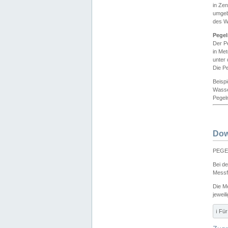
in Ze
umgeb
des W
Pegel
Der P
in Me
unter
Die Pe
Beisp
Wasse
Pegeln
Dow
PEGEL
Bei d
Messf
Die M
jeweil
ℹ️ F