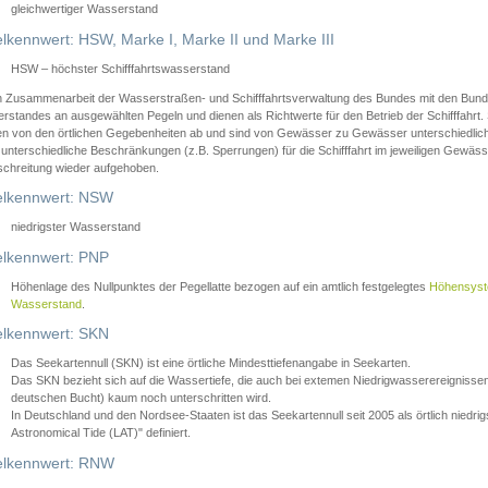
gleichwertiger Wasserstand
lkennwert: HSW, Marke I, Marke II und Marke III
HSW – höchster Schifffahrtswasserstand
in Zusammenarbeit der Wasserstraßen- und Schifffahrtsverwaltung des Bundes mit den Bund
standes an ausgewählten Pegeln und dienen als Richtwerte für den Betrieb der Schifffahrt. 
n von den örtlichen Gegebenheiten ab und sind von Gewässer zu Gewässer unterschiedlich
 unterschiedliche Beschränkungen (z.B. Sperrungen) für die Schifffahrt im jeweiligen Gewäss
schreitung wieder aufgehoben.
lkennwert: NSW
niedrigster Wasserstand
lkennwert: PNP
Höhenlage des Nullpunktes der Pegellatte bezogen auf ein amtlich festgelegtes
Höhensys
Wasserstand
.
lkennwert: SKN
Das Seekartennull (SKN) ist eine örtliche Mindesttiefenangabe in Seekarten.
Das SKN bezieht sich auf die Wassertiefe, die auch bei extemen Niedrigwasserereignissen
deutschen Bucht) kaum noch unterschritten wird.
In Deutschland und den Nordsee-Staaten ist das Seekartennull seit 2005 als örtlich nie
Astronomical Tide (LAT)" definiert.
lkennwert: RNW