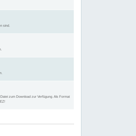
n sind.
n.
n.
p Datei zum Download zur Verfügung. Als Format
MEZ!