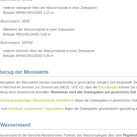
mittlerer niedrigster Wert der Wasserstände in einer Zeitspanne
Beispiel: MNW(1991/2000) 1,22 m
lkennwert: MW
Mittelwert der Wasserstände in einer Zeitspanne
Beispiel: MN(1991/2000) 3,00 m
elkennwert: MHW
mittlerer höchster Wert der Wasserstände in einer Zeitspanne
Beispiel: MHW(1991/2000) 6,00 m
tbezug der Messwerte
itangaben der Messwerte werden standardmäßig in gesetzlicher (lokaler) Zeit dargestellt. D
em Wechsel im Sommer zur Sommerzeit (MESZ, UTC+2). über die
Einstellungen
können Sie d
ellung ohne Sommerzeit einstellen.
Momentan sind alle Zeitangaben auf gesetzliche Zeit e
Download langfristiger Wasserstände und Abflüsse
liegen die Zeitangaben in gesetzlicher Zeit
n zum
Download angebotenen Tagesdateien
liegen die Zeitangaben grundsätzlich ganzjährig in
 Wasserstand
asserstand ist der lotrechte Abstand eines Punktes des Wasserspiegels über dem
Pegelnul