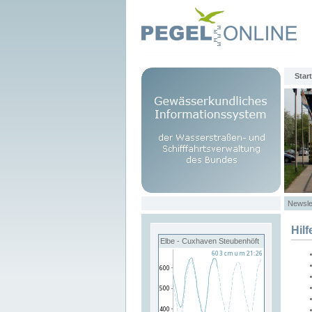
Start
Newsle
Hilf
Elbe - Cuxhaven Steubenhöft