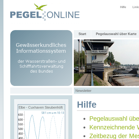
Hilfe
Link
Start
Pegelauswahl über Karte
Newsletter
Hilfe
Elbe - Cuxhaven Steubenhöft
Pegelauswahl übe
Kennzeichnende 
Zeitbezug der Me