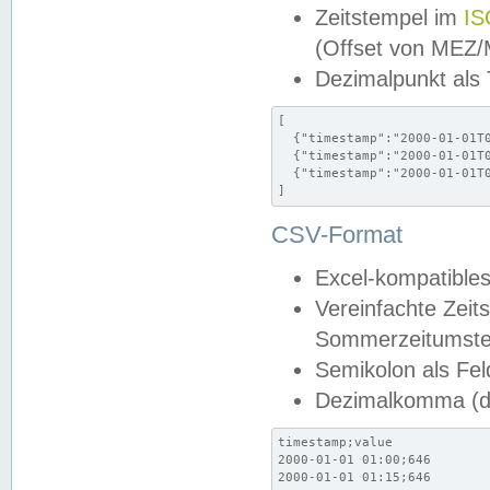
Zeitstempel im
IS
(Offset von MEZ
Dezimalpunkt als
[

  {"timestamp":"2000-01-01T0
  {"timestamp":"2000-01-01T0
  {"timestamp":"2000-01-01T0
]
CSV-Format
Excel-kompatibles
Vereinfachte Zeit
Sommerzeitumstel
Semikolon als Fel
Dezimalkomma (de
timestamp;value

2000-01-01 01:00;646

2000-01-01 01:15;646
