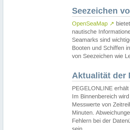
Seezeichen v
OpenSeaMap
↗
biete
nautische Information
Seamarks sind wichtig
Booten und Schiffen i
von Seezeichen wie Le
Aktualität der
PEGELONLINE erhält u
Im Binnenbereich wird 
Messwerte von Zeitreih
Minuten. Abweichungen
Fehlern bei der Daten
sein.