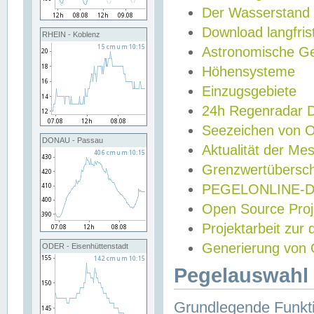
Der Wasserstand
Download langfris
RHEIN - Koblenz
Astronomische Gez
Höhensysteme
Einzugsgebiete
24h Regenradar
Seezeichen von 
DONAU - Passau
Aktualität der Me
Grenzwertübersch
PEGELONLINE-Di
Open Source Projek
Projektarbeit zur
Generierung von 
ODER - Eisenhüttenstadt
Pegelauswahl 
Grundlegende Funkti