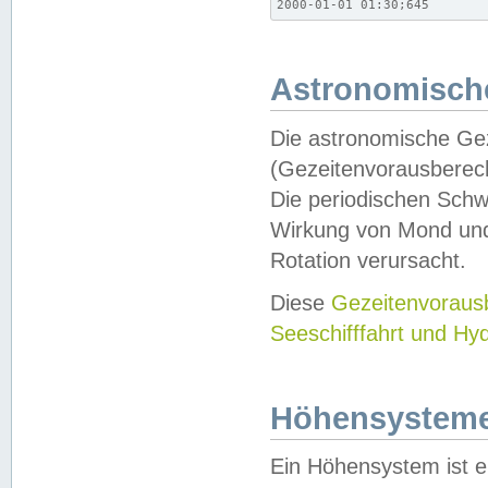
2000-01-01 01:30;645
Astronomische
Die astronomische Gez
(Gezeitenvorausberec
Die periodischen Schw
Wirkung von Mond und
Rotation verursacht.
Diese
Gezeitenvorau
Seeschifffahrt und Hy
Höhensystem
Ein Höhensystem ist e