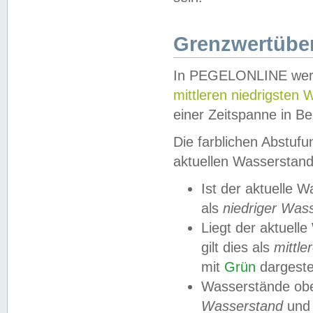
Grenzwertüber
In PEGELONLINE werde
mittleren niedrigsten
einer Zeitspanne in Be
Die farblichen Abstuf
aktuellen Wasserstand
Ist der aktuelle 
als
niedriger Was
Liegt der aktue
gilt dies als
mittle
mit
Grün
dargestel
Wasserstände obe
Wasserstand
und