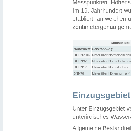
Messpunkten. Höhensy
Im 19. Jahrhundert wu
etabliert, an welchen 
zentimetergenau gem
Deutschland
Höhennetz
Bezeichnung
DHHN2016
Meter über Normalhöhennul
DHHN92
Meter über Normalhöhennul
DHHN12
Meter über Normalnull (m. 
SNN76
Meter über Höhennormal (m
Einzugsgebiet
Unter Einzugsgebiet v
unterirdisches Wasser
Allgemeine Bestandtei