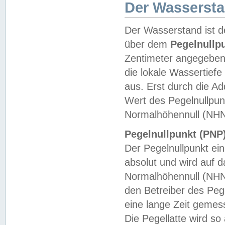
Der Wasserst
Der Wasserstand ist d
über dem
Pegelnullp
Zentimeter angegeben
die lokale Wassertie
aus. Erst durch die A
Wert des Pegelnullpun
Normalhöhennull (NHN
Pegelnullpunkt (PNP)
Der Pegelnullpunkt ei
absolut und wird auf
Normalhöhennull (NHN
den Betreiber des Pege
eine lange Zeit geme
Die Pegellatte wird s