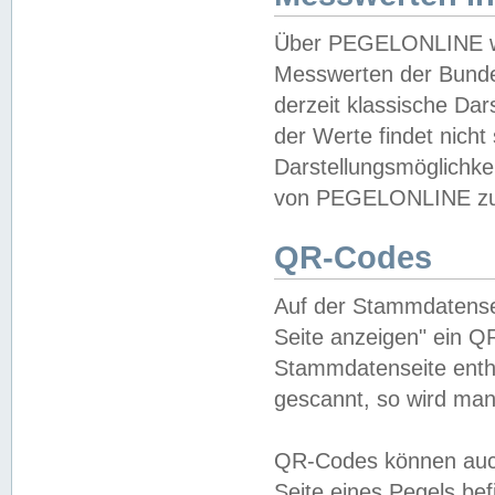
Über PEGELONLINE wer
Messwerten der Bundes
derzeit klassische Da
der Werte findet nicht 
Darstellungsmöglichkei
von PEGELONLINE zu 
QR-Codes
Auf der Stammdatensei
Seite anzeigen" ein Q
Stammdatenseite enthä
gescannt, so wird man
QR-Codes können auc
Seite eines Pegels be