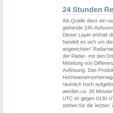
24 Stunden R
Als Quelle dient ein n
gleitende 24h-Aufsum
Dieser Layer enthält
handelt es sich um di
angeeichten“ Radarnie
der Radar- mit den O
Mittelung von Differe
Auflösung. Das Produk
Hochwasservorhersagez
räumlich hoch aufgelö
werden ca. 30 Minuten
UTC ist gegen 0130 UTC
stehen für die letzten