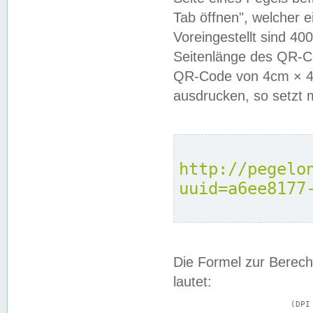
Tab öffnen", welcher 
Voreingestellt sind 4
Seitenlänge des QR-C
QR-Code von 4cm × 4c
ausdrucken, so setzt 
http://pegelo
uuid=a6ee8177
Die Formel zur Berech
lautet:
			(DPI × Druckkantenlänge in cm) ÷ 2,54 = Kantenlänge in Pixel
