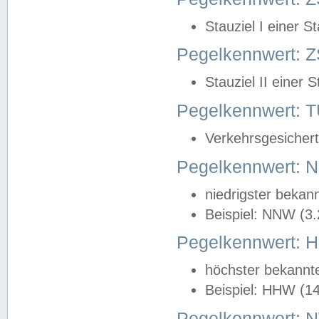
Stauziel I einer S
Pegelkennwert: Z
Stauziel II einer 
Pegelkennwert:
Verkehrsgesichert
Pegelkennwert:
niedrigster bekan
Beispiel: NNW (3
Pegelkennwert:
höchster bekannt
Beispiel: HHW (1
Pegelkennwert: 