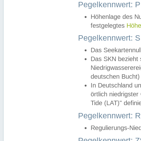
Pegelkennwert: 
Höhenlage des Nul
festgelegtes
Höhe
Pegelkennwert: 
Das Seekartennull
Das SKN bezieht s
Niedrigwassererei
deutschen Bucht) 
In Deutschland un
örtlich niedrigst
Tide (LAT)" definie
Pegelkennwert:
Regulierungs-Nie
Pegelkennwert: Z