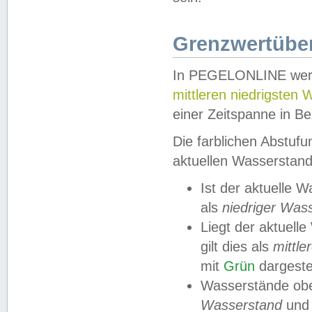
Grenzwertüber
In PEGELONLINE werde
mittleren niedrigsten
einer Zeitspanne in Be
Die farblichen Abstuf
aktuellen Wasserstand
Ist der aktuelle 
als
niedriger Was
Liegt der aktue
gilt dies als
mittle
mit
Grün
dargestel
Wasserstände obe
Wasserstand
und