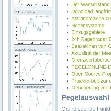
Der Wasserstand
Download langfris
RHEIN - Koblenz
Astronomische Gez
Höhensysteme
Einzugsgebiete
24h Regenradar
Seezeichen von 
DONAU - Passau
Aktualität der Me
Grenzwertübersch
PEGELONLINE-Di
Open Source Projek
Projektarbeit zur
Generierung von 
ODER - Eisenhüttenstadt
Pegelauswahl 
Grundlegende Funkti