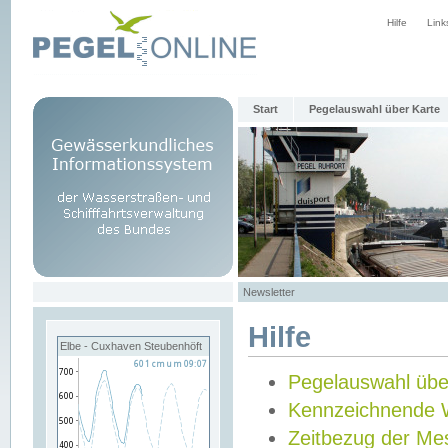
Hilfe
Link
Start
Pegelauswahl über Karte
Newsletter
Hilfe
Elbe - Cuxhaven Steubenhöft
Pegelauswahl übe
Kennzeichnende 
Zeitbezug der Me