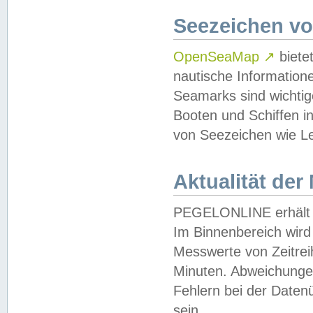
Seezeichen v
OpenSeaMap
↗
biete
nautische Information
Seamarks sind wichtig
Booten und Schiffen i
von Seezeichen wie Le
Aktualität der
PEGELONLINE erhält u
Im Binnenbereich wird 
Messwerte von Zeitreih
Minuten. Abweichungen
Fehlern bei der Daten
sein.