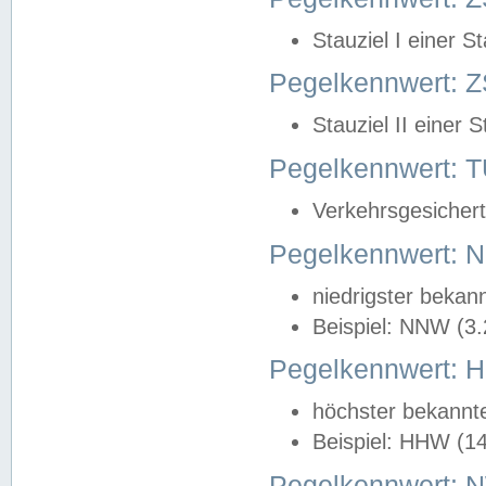
Stauziel I einer S
Pegelkennwert: Z
Stauziel II einer 
Pegelkennwert:
Verkehrsgesichert
Pegelkennwert:
niedrigster bekan
Beispiel: NNW (3
Pegelkennwert:
höchster bekannt
Beispiel: HHW (1
Pegelkennwert: 