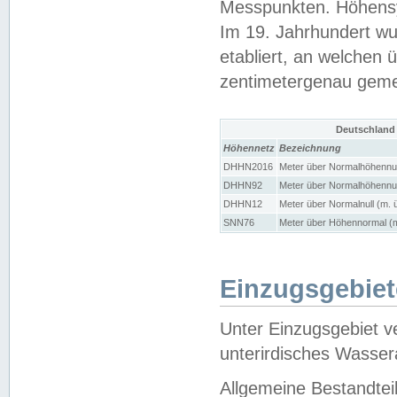
Messpunkten. Höhensy
Im 19. Jahrhundert wu
etabliert, an welchen 
zentimetergenau gem
Deutschland
Höhennetz
Bezeichnung
DHHN2016
Meter über Normalhöhennul
DHHN92
Meter über Normalhöhennul
DHHN12
Meter über Normalnull (m. 
SNN76
Meter über Höhennormal (m
Einzugsgebiet
Unter Einzugsgebiet v
unterirdisches Wasser
Allgemeine Bestandtei