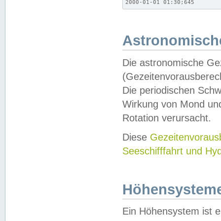
2000-01-01 01:30;645
Astronomische
Die astronomische Gez
(Gezeitenvorausberec
Die periodischen Schw
Wirkung von Mond und
Rotation verursacht.
Diese
Gezeitenvorau
Seeschifffahrt und Hy
Höhensystem
Ein Höhensystem ist e