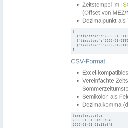
Zeitstempel im
IS
(Offset von MEZ
Dezimalpunkt als
[

  {"timestamp":"2000-01-01T0
  {"timestamp":"2000-01-01T0
  {"timestamp":"2000-01-01T0
]
CSV-Format
Excel-kompatibles
Vereinfachte Zeit
Sommerzeitumstel
Semikolon als Fel
Dezimalkomma (de
timestamp;value

2000-01-01 01:00;646

2000-01-01 01:15;646
