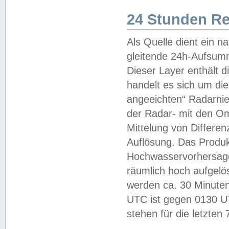
24 Stunden R
Als Quelle dient ein n
gleitende 24h-Aufsum
Dieser Layer enthält
handelt es sich um di
angeeichten“ Radarnie
der Radar- mit den O
Mittelung von Differe
Auflösung. Das Produk
Hochwasservorhersagez
räumlich hoch aufgelö
werden ca. 30 Minuten
UTC ist gegen 0130 UTC
stehen für die letzten