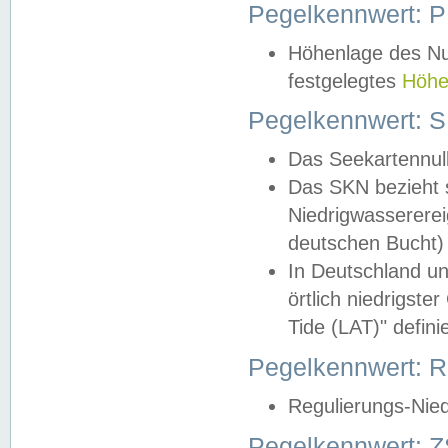
Pegelkennwert: 
Höhenlage des Nul
festgelegtes
Höhe
Pegelkennwert: 
Das Seekartennull
Das SKN bezieht s
Niedrigwassererei
deutschen Bucht) 
In Deutschland un
örtlich niedrigst
Tide (LAT)" definie
Pegelkennwert:
Regulierungs-Nie
Pegelkennwert: Z