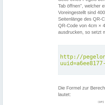
Tab öffnen", welcher 
Voreingestellt sind 4
Seitenlänge des QR-C
QR-Code von 4cm × 4c
ausdrucken, so setzt 
http://pegelo
uuid=a6ee8177
Die Formel zur Berech
lautet:
			(DPI × Druckkantenlänge in cm) ÷ 2,54 = Kantenlänge in Pixel
