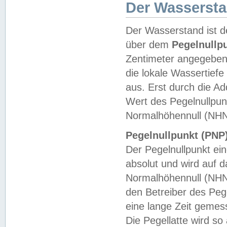
Der Wasserst
Der Wasserstand ist d
über dem
Pegelnullp
Zentimeter angegeben
die lokale Wassertie
aus. Erst durch die A
Wert des Pegelnullpun
Normalhöhennull (NHN
Pegelnullpunkt (PNP)
Der Pegelnullpunkt ei
absolut und wird auf
Normalhöhennull (NHN
den Betreiber des Pege
eine lange Zeit geme
Die Pegellatte wird s