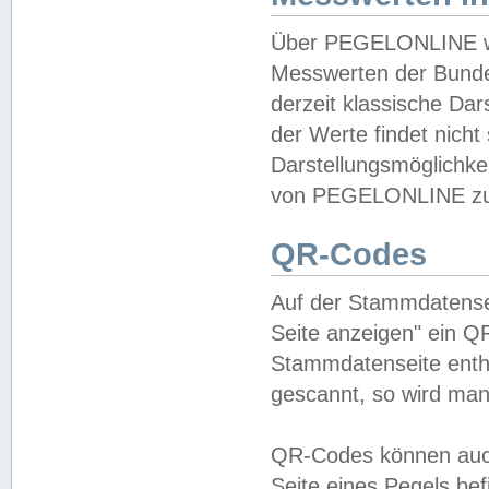
Über PEGELONLINE wer
Messwerten der Bundes
derzeit klassische Da
der Werte findet nicht 
Darstellungsmöglichkei
von PEGELONLINE zu 
QR-Codes
Auf der Stammdatensei
Seite anzeigen" ein Q
Stammdatenseite enthä
gescannt, so wird man
QR-Codes können auc
Seite eines Pegels be