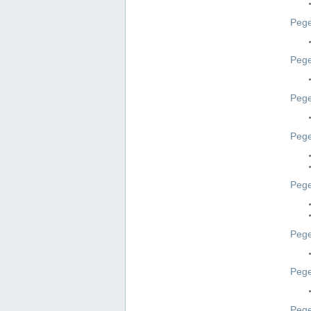
Pege
Pege
Peg
Pege
Pege
Pege
Pege
Peg