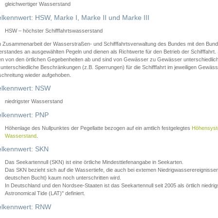
gleichwertiger Wasserstand
lkennwert: HSW, Marke I, Marke II und Marke III
HSW – höchster Schifffahrtswasserstand
in Zusammenarbeit der Wasserstraßen- und Schifffahrtsverwaltung des Bundes mit den Bund
standes an ausgewählten Pegeln und dienen als Richtwerte für den Betrieb der Schifffahrt. 
n von den örtlichen Gegebenheiten ab und sind von Gewässer zu Gewässer unterschiedlich
 unterschiedliche Beschränkungen (z.B. Sperrungen) für die Schifffahrt im jeweiligen Gewäss
schreitung wieder aufgehoben.
lkennwert: NSW
niedrigster Wasserstand
lkennwert: PNP
Höhenlage des Nullpunktes der Pegellatte bezogen auf ein amtlich festgelegtes
Höhensys
Wasserstand
.
lkennwert: SKN
Das Seekartennull (SKN) ist eine örtliche Mindesttiefenangabe in Seekarten.
Das SKN bezieht sich auf die Wassertiefe, die auch bei extemen Niedrigwasserereignissen
deutschen Bucht) kaum noch unterschritten wird.
In Deutschland und den Nordsee-Staaten ist das Seekartennull seit 2005 als örtlich nie
Astronomical Tide (LAT)" definiert.
lkennwert: RNW