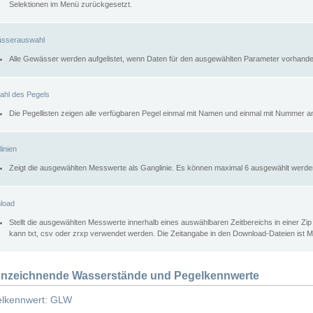
Selektionen im Menü zurückgesetzt.
sserauswahl
Alle Gewässer werden aufgelistet, wenn Daten für den ausgewählten Parameter vorhande
ahl des Pegels
Die Pegellisten zeigen alle verfügbaren Pegel einmal mit Namen und einmal mit Nummer a
inien
Zeigt die ausgewählten Messwerte als Ganglinie. Es können maximal 6 ausgewählt werde
load
Stellt die ausgewählten Messwerte innerhalb eines auswählbaren Zeitbereichs in einer Zi
kann txt, csv oder zrxp verwendet werden. Die Zeitangabe in den Download-Dateien ist 
nzeichnende Wasserstände und Pegelkennwerte
lkennwert: GLW