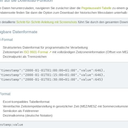
iff auf die Download-Funktion
e Daten herunterzuladen, navigieren Sie zunächst über die
Pegelauswahl-Tabelle
zu einem ge
datenseite finden Sie dann die Option zum Download der historischen Messdaten unterhalb
ne detaillierte
Schritt-für-Schritt-Anleitung mit Screenshots
führt Sie durch den gesamten Down
ügbare Datenformate
-Format
Strukturiertes Datenformat für programmatische Verarbeitung
Zeitstempel im
ISO 8601-Format
↗
mit vollständigen Zeitzoneninformation (Offset von 
Dezimalpunkt als Trennzeichen
"timestamp":"2000-01-01T01:00:00+01:00","value":646},

"timestamp":"2000-01-01T01:15:00+01:00","value":646},

"timestamp":"2000-01-01T01:30:00+01:00","value":645}

Format
Excel-kompatibles Tabellenformat
Vereinfachte Zeitstempeldarstellung in gesetzlicher Zeit (MEZ/MESZ mit Sommerzeitumstel
Semikolon als Feldtrenner
Dezimalkomma (deutsche Notation)
estamp;value
