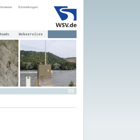
hinweise
Einstellungen
loads
Webservices