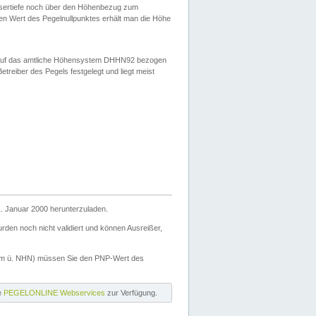
ssertiefe noch über den Höhenbezug zum
en Wert des Pegelnullpunktes erhält man die Höhe
d auf das amtliche Höhensystem DHHN92 bezogen
reiber des Pegels festgelegt und liegt meist
. Januar 2000 herunterzuladen.
den noch nicht validiert und können Ausreißer,
(m ü. NHN) müssen Sie den PNP-Wert des
ie
PEGELONLINE Webservices
zur Verfügung.