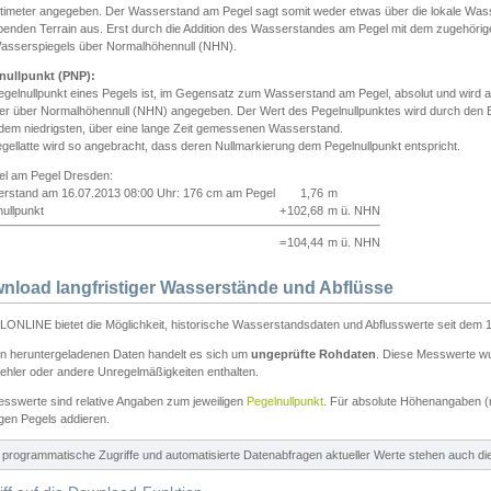
ntimeter angegeben. Der Wasserstand am Pegel sagt somit weder etwas über die lokale Wa
enden Terrain aus. Erst durch die Addition des Wasserstandes am Pegel mit dem zugehörig
asserspiegels über Normalhöhennull (NHN).
nullpunkt (PNP):
egelnullpunkt eines Pegels ist, im Gegensatz zum Wasserstand am Pegel, absolut und wir
ter über Normalhöhennull (NHN) angegeben. Der Wert des Pegelnullpunktes wird durch den Bet
 dem niedrigsten, über eine lange Zeit gemessenen Wasserstand.
gellatte wird so angebracht, dass deren Nullmarkierung dem Pegelnullpunkt entspricht.
iel am Pegel Dresden:
rstand am 16.07.2013 08:00 Uhr: 176 cm am Pegel
1,76
m
ullpunkt
+
102,68
m ü. NHN
=
104,44
m ü. NHN
nload langfristiger Wasserstände und Abflüsse
ONLINE bietet die Möglichkeit, historische Wasserstandsdaten und Abflusswerte seit dem 1
en heruntergeladenen Daten handelt es sich um
ungeprüfte Rohdaten
. Diese Messwerte wur
ehler oder andere Unregelmäßigkeiten enthalten.
esswerte sind relative Angaben zum jeweiligen
Pegelnullpunkt
. Für absolute Höhenangaben 
igen Pegels addieren.
ür programmatische Zugriffe und automatisierte Datenabfragen aktueller Werte stehen auch d