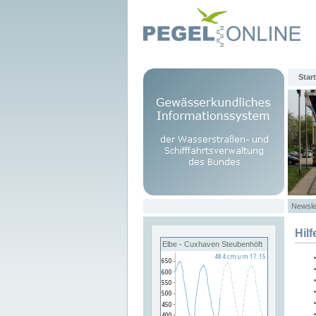
Start
Newsle
Hilf
Elbe - Cuxhaven Steubenhöft