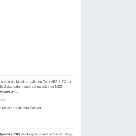
ies sind die Mitteleuropäische Zeit (MEZ, UTC+1)
ie Zeitangaben auch auf ganzjährige MEZ-
ingestellt.
 vor.
 Mitteleuropäischer Zeit vor.
lpunkt (PNP)
der Pegellatte und wird in der Regel