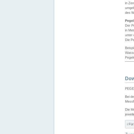
in Ze
umgeb
des W
Pegel
Der P
in Me
unter
Die Pe
Beisp
Wasse
Pegeln
Dow
PEGEL
Bei d
Messf
Die M
jeweil
ℹ️ F