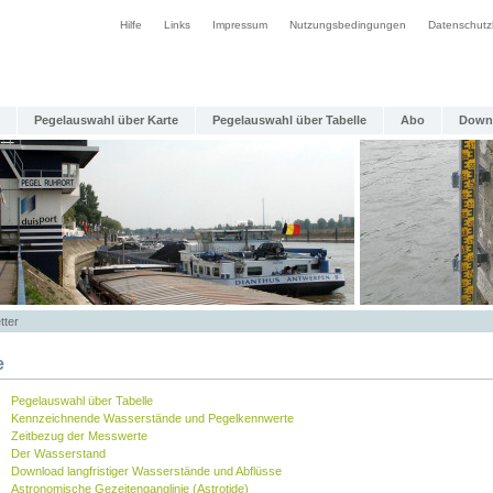
Hilfe
Links
Impressum
Nutzungsbedingungen
Datenschutz
Pegelauswahl über Karte
Pegelauswahl über Tabelle
Abo
Down
tter
e
Pegelauswahl über Tabelle
Kennzeichnende Wasserstände und Pegelkennwerte
Zeitbezug der Messwerte
Der Wasserstand
Download langfristiger Wasserstände und Abflüsse
Astronomische Gezeitenganglinie (Astrotide)