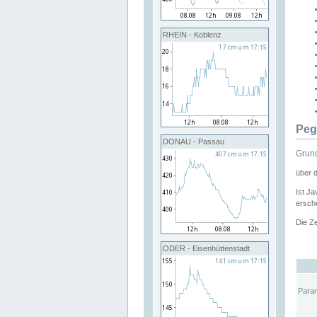
RHEIN - Koblenz
Peg
DONAU - Passau
Grund
über 
Ist Ja
ersche
Die Ze
ODER - Eisenhüttenstadt
Para