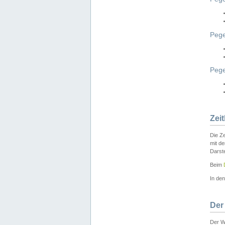
Pege
Peg
Zei
Die Ze
mit d
Darst
Beim
In de
Der
Der W