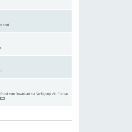
n sind.
n.
n.
p Datei zum Download zur Verfügung. Als Format
MEZ!