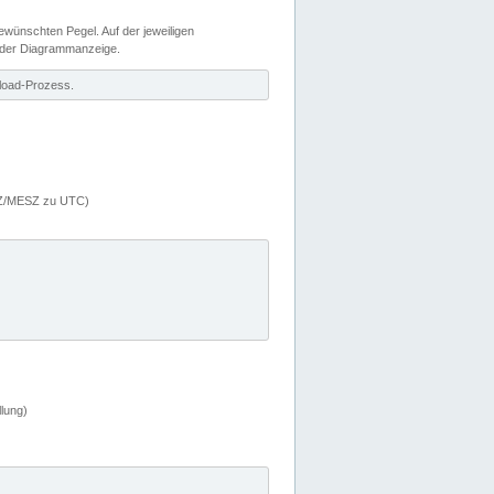
wünschten Pegel. Auf der jeweiligen
 der Diagrammanzeige.
load-Prozess.
MEZ/MESZ zu UTC)
lung)