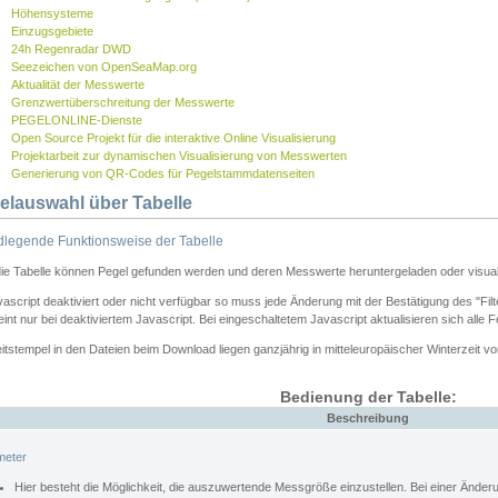
Höhensysteme
Einzugsgebiete
24h Regenradar DWD
Seezeichen von OpenSeaMap.org
Aktualität der Messwerte
Grenzwertüberschreitung der Messwerte
PEGELONLINE-Dienste
Open Source Projekt für die interaktive Online Visualisierung
Projektarbeit zur dynamischen Visualisierung von Messwerten
Generierung von QR-Codes für Pegelstammdatenseiten
elauswahl über Tabelle
legende Funktionsweise der Tabelle
die Tabelle können Pegel gefunden werden und deren Messwerte heruntergeladen oder visuali
vascript deaktiviert oder nicht verfügbar so muss jede Änderung mit der Bestätigung des "Filt
int nur bei deaktiviertem Javascript. Bei eingeschaltetem Javascript aktualisieren sich alle 
itstempel in den Dateien beim Download liegen ganzjährig in mitteleuropäischer Winterzeit vo
Bedienung der Tabelle:
Beschreibung
meter
Hier besteht die Möglichkeit, die auszuwertende Messgröße einzustellen. Bei einer Ände