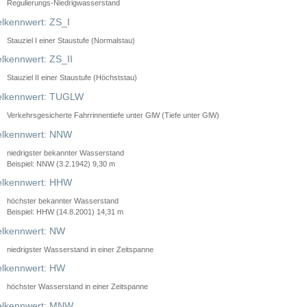
Regulierungs-Niedrigwasserstand
lkennwert: ZS_I
Stauziel I einer Staustufe (Normalstau)
lkennwert: ZS_II
Stauziel II einer Staustufe (Höchststau)
elkennwert: TUGLW
Verkehrsgesicherte Fahrrinnentiefe unter GlW (Tiefe unter GlW)
lkennwert: NNW
niedrigster bekannter Wasserstand
Beispiel: NNW (3.2.1942) 9,30 m
lkennwert: HHW
höchster bekannter Wasserstand
Beispiel: HHW (14.8.2001) 14,31 m
lkennwert: NW
niedrigster Wasserstand in einer Zeitspanne
lkennwert: HW
höchster Wasserstand in einer Zeitspanne
elkennwert: MNW