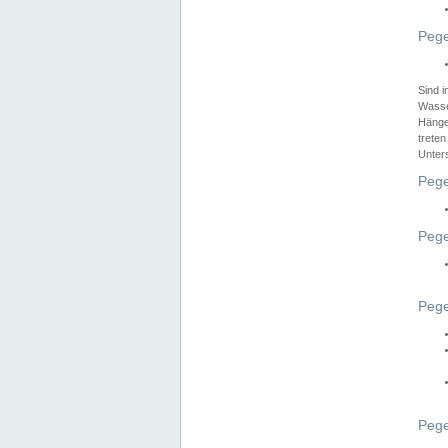
Pege
Sind 
Wasser
Hänge
treten
Unter
Pege
Pege
Pege
Pege