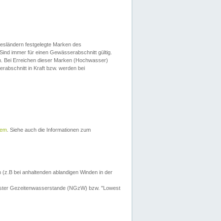
esländern festgelegte Marken des
Sind immer für einen Gewässerabschnitt gültig.
. Bei Erreichen dieser Marken (Hochwasser)
erabschnitt in Kraft bzw. werden bei
tem
. Siehe auch die Informationen zum
 (z.B bei anhaltenden ablandigen Winden in der
drigster Gezeitenwasserstande (NGzW) bzw. "Lowest