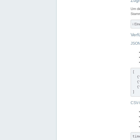
Zugr
Um di
Stamm
ℹ️ Ei
Verf
JSON
[

  {
  {
  {
]
CSV-
tim