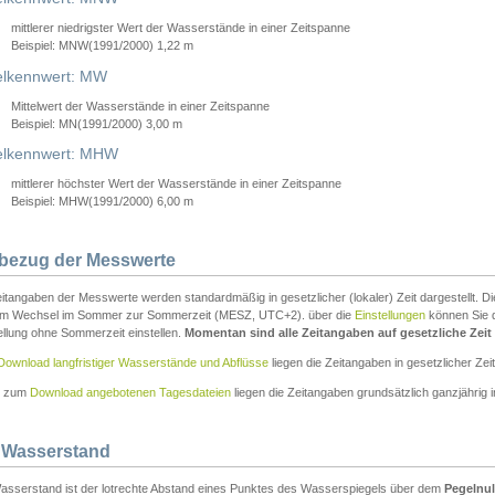
mittlerer niedrigster Wert der Wasserstände in einer Zeitspanne
Beispiel: MNW(1991/2000) 1,22 m
lkennwert: MW
Mittelwert der Wasserstände in einer Zeitspanne
Beispiel: MN(1991/2000) 3,00 m
elkennwert: MHW
mittlerer höchster Wert der Wasserstände in einer Zeitspanne
Beispiel: MHW(1991/2000) 6,00 m
tbezug der Messwerte
itangaben der Messwerte werden standardmäßig in gesetzlicher (lokaler) Zeit dargestellt. D
em Wechsel im Sommer zur Sommerzeit (MESZ, UTC+2). über die
Einstellungen
können Sie d
ellung ohne Sommerzeit einstellen.
Momentan sind alle Zeitangaben auf gesetzliche Zeit e
Download langfristiger Wasserstände und Abflüsse
liegen die Zeitangaben in gesetzlicher Zeit
n zum
Download angebotenen Tagesdateien
liegen die Zeitangaben grundsätzlich ganzjährig in
 Wasserstand
asserstand ist der lotrechte Abstand eines Punktes des Wasserspiegels über dem
Pegelnul