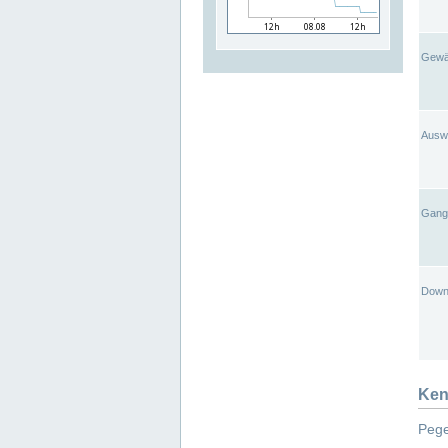
Gewä
Ausw
Gangl
Down
Ken
Pege