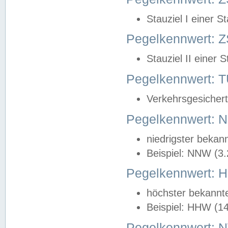
Stauziel I einer S
Pegelkennwert: Z
Stauziel II einer 
Pegelkennwert:
Verkehrsgesichert
Pegelkennwert:
niedrigster bekan
Beispiel: NNW (3
Pegelkennwert:
höchster bekannt
Beispiel: HHW (1
Pegelkennwert: 