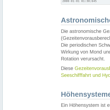
2000-01-01 01:30;645
Astronomische
Die astronomische Gez
(Gezeitenvorausberec
Die periodischen Schw
Wirkung von Mond und
Rotation verursacht.
Diese
Gezeitenvorau
Seeschifffahrt und Hy
Höhensystem
Ein Höhensystem ist e