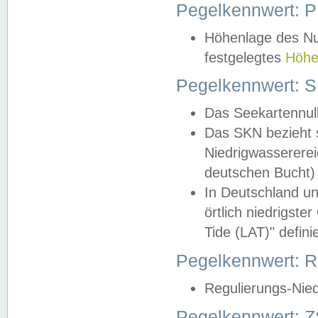
Pegelkennwert: 
Höhenlage des Nul
festgelegtes
Höhe
Pegelkennwert: 
Das Seekartennull
Das SKN bezieht s
Niedrigwassererei
deutschen Bucht) 
In Deutschland un
örtlich niedrigst
Tide (LAT)" definie
Pegelkennwert:
Regulierungs-Nie
Pegelkennwert: Z