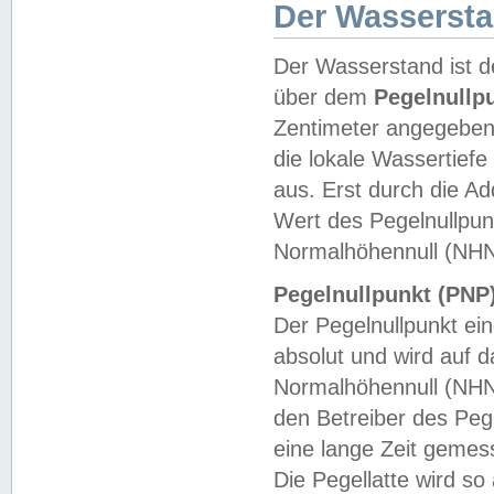
Der Wasserst
Der Wasserstand ist d
über dem
Pegelnullp
Zentimeter angegeben
die lokale Wassertie
aus. Erst durch die A
Wert des Pegelnullpun
Normalhöhennull (NHN
Pegelnullpunkt (PNP)
Der Pegelnullpunkt ei
absolut und wird auf
Normalhöhennull (NHN
den Betreiber des Pege
eine lange Zeit geme
Die Pegellatte wird s