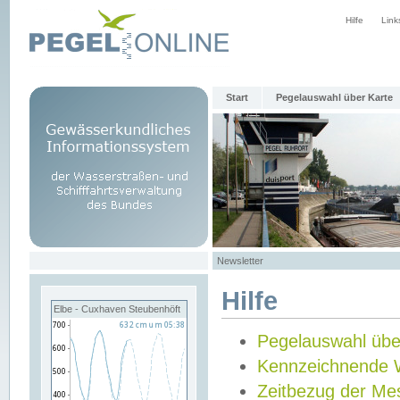
Hilfe
Link
Start
Pegelauswahl über Karte
Newsletter
Hilfe
Elbe - Cuxhaven Steubenhöft
Pegelauswahl übe
Kennzeichnende 
Zeitbezug der Me