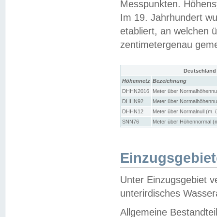
Messpunkten. Höhensy
Im 19. Jahrhundert wu
etabliert, an welchen 
zentimetergenau gem
Deutschland
Höhennetz
Bezeichnung
DHHN2016
Meter über Normalhöhennul
DHHN92
Meter über Normalhöhennul
DHHN12
Meter über Normalnull (m. 
SNN76
Meter über Höhennormal (m
Einzugsgebiet
Unter Einzugsgebiet v
unterirdisches Wasser
Allgemeine Bestandtei