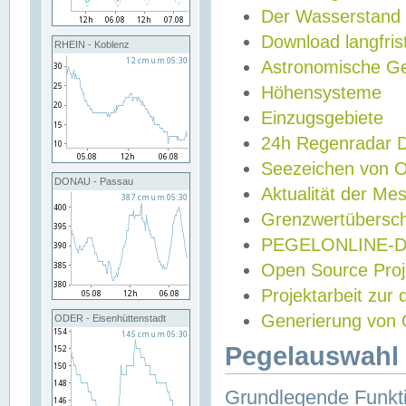
Der Wasserstand
Download langfris
RHEIN - Koblenz
Astronomische Gez
Höhensysteme
Einzugsgebiete
24h Regenradar
Seezeichen von 
DONAU - Passau
Aktualität der Me
Grenzwertübersch
PEGELONLINE-Di
Open Source Projek
Projektarbeit zur
Generierung von 
ODER - Eisenhüttenstadt
Pegelauswahl 
Grundlegende Funkti