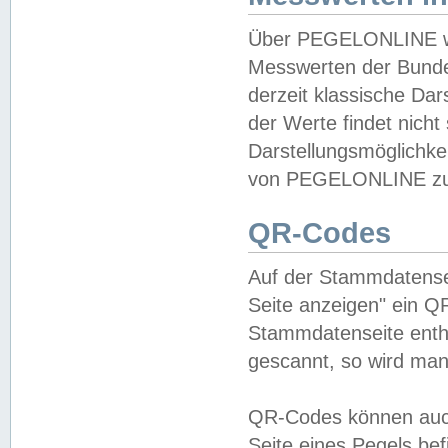
Über PEGELONLINE wer
Messwerten der Bundes
derzeit klassische Da
der Werte findet nicht 
Darstellungsmöglichkei
von PEGELONLINE zu 
QR-Codes
Auf der Stammdatensei
Seite anzeigen" ein Q
Stammdatenseite enthä
gescannt, so wird man
QR-Codes können auc
Seite eines Pegels be