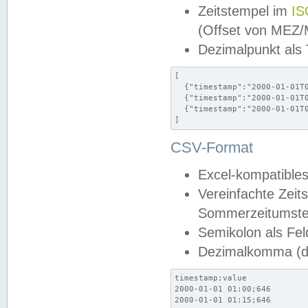
Zeitstempel im
IS
(Offset von MEZ
Dezimalpunkt als
[

  {"timestamp":"2000-01-01T0
  {"timestamp":"2000-01-01T0
  {"timestamp":"2000-01-01T0
]
CSV-Format
Excel-kompatibles
Vereinfachte Zeit
Sommerzeitumstel
Semikolon als Fel
Dezimalkomma (de
timestamp;value

2000-01-01 01:00;646

2000-01-01 01:15;646
