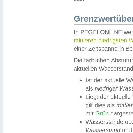
Grenzwertüber
In PEGELONLINE werde
mittleren niedrigsten
einer Zeitspanne in Be
Die farblichen Abstuf
aktuellen Wasserstand
Ist der aktuelle 
als
niedriger Was
Liegt der aktue
gilt dies als
mittle
mit
Grün
dargestel
Wasserstände obe
Wasserstand
und