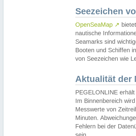
Seezeichen v
OpenSeaMap
↗
biete
nautische Information
Seamarks sind wichtig
Booten und Schiffen i
von Seezeichen wie Le
Aktualität der
PEGELONLINE erhält u
Im Binnenbereich wird 
Messwerte von Zeitreih
Minuten. Abweichungen
Fehlern bei der Daten
sein.