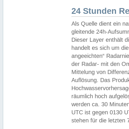
24 Stunden R
Als Quelle dient ein n
gleitende 24h-Aufsum
Dieser Layer enthält
handelt es sich um di
angeeichten“ Radarnie
der Radar- mit den O
Mittelung von Differe
Auflösung. Das Produk
Hochwasservorhersagez
räumlich hoch aufgelö
werden ca. 30 Minuten
UTC ist gegen 0130 UTC
stehen für die letzten