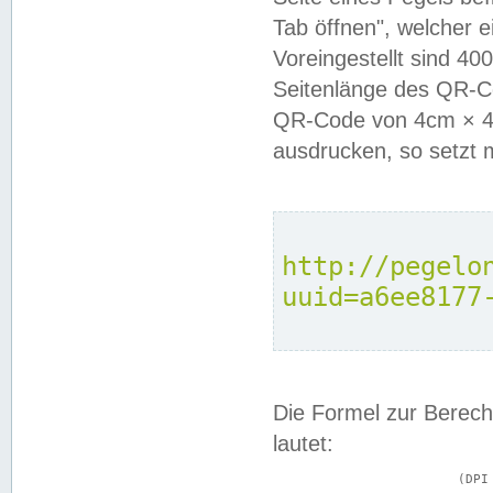
Tab öffnen", welcher 
Voreingestellt sind 4
Seitenlänge des QR-C
QR-Code von 4cm × 4c
ausdrucken, so setzt 
http://pegelo
uuid=a6ee8177
Die Formel zur Berech
lautet:
			(DPI × Druckkantenlänge in cm) ÷ 2,54 = Kantenlänge in Pixel
