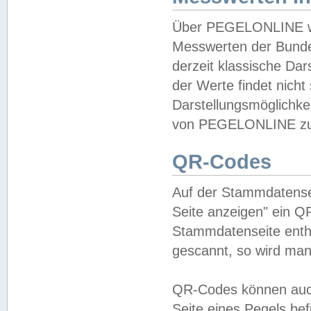
Über PEGELONLINE wer
Messwerten der Bundes
derzeit klassische Da
der Werte findet nicht 
Darstellungsmöglichkei
von PEGELONLINE zu 
QR-Codes
Auf der Stammdatensei
Seite anzeigen" ein Q
Stammdatenseite enthä
gescannt, so wird man
QR-Codes können auc
Seite eines Pegels be