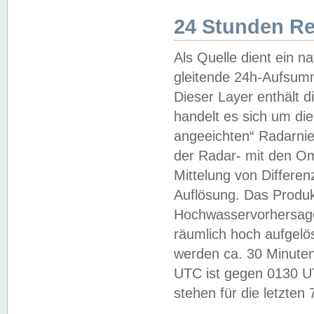
24 Stunden R
Als Quelle dient ein n
gleitende 24h-Aufsum
Dieser Layer enthält
handelt es sich um di
angeeichten“ Radarnie
der Radar- mit den O
Mittelung von Differe
Auflösung. Das Produk
Hochwasservorhersagez
räumlich hoch aufgelö
werden ca. 30 Minuten
UTC ist gegen 0130 UTC
stehen für die letzten