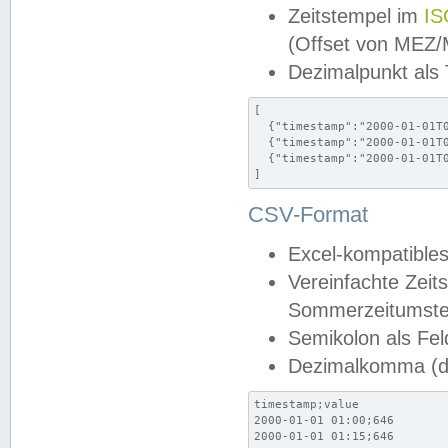
Zeitstempel im
IS
(Offset von MEZ
Dezimalpunkt als
[

  {"timestamp":"2000-01-01T0
  {"timestamp":"2000-01-01T0
  {"timestamp":"2000-01-01T0
]
CSV-Format
Excel-kompatibles
Vereinfachte Zeit
Sommerzeitumstel
Semikolon als Fel
Dezimalkomma (de
timestamp;value

2000-01-01 01:00;646

2000-01-01 01:15;646
