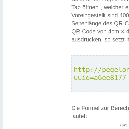
Tab öffnen", welcher 
Voreingestellt sind 4
Seitenlänge des QR-C
QR-Code von 4cm × 4c
ausdrucken, so setzt 
http://pegelo
uuid=a6ee8177
Die Formel zur Berech
lautet:
			(DPI × Druckkantenlänge in cm) ÷ 2,54 = Kantenlänge in Pixel
