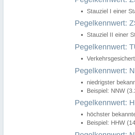
Stauziel I einer S
Pegelkennwert: Z
Stauziel II einer 
Pegelkennwert:
Verkehrsgesichert
Pegelkennwert:
niedrigster bekan
Beispiel: NNW (3
Pegelkennwert:
höchster bekannt
Beispiel: HHW (1
Pegelkennwert: 