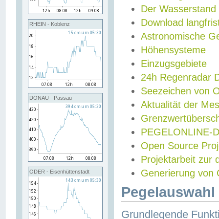
Der Wasserstand
Download langfris
RHEIN - Koblenz
Astronomische Gez
Höhensysteme
Einzugsgebiete
24h Regenradar
Seezeichen von 
DONAU - Passau
Aktualität der Me
Grenzwertübersch
PEGELONLINE-Di
Open Source Projek
Projektarbeit zur
Generierung von 
ODER - Eisenhüttenstadt
Pegelauswahl 
Grundlegende Funkti