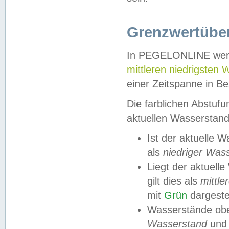
Grenzwertüber
In PEGELONLINE werde
mittleren niedrigsten
einer Zeitspanne in Be
Die farblichen Abstuf
aktuellen Wasserstand
Ist der aktuelle 
als
niedriger Was
Liegt der aktue
gilt dies als
mittle
mit
Grün
dargestel
Wasserstände obe
Wasserstand
und