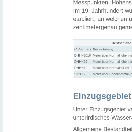
Messpunkten. Höhensy
Im 19. Jahrhundert wu
etabliert, an welchen 
zentimetergenau gem
Deutschland
Höhennetz
Bezeichnung
DHHN2016
Meter über Normalhöhennul
DHHN92
Meter über Normalhöhennul
DHHN12
Meter über Normalnull (m. 
SNN76
Meter über Höhennormal (m
Einzugsgebiet
Unter Einzugsgebiet v
unterirdisches Wasser
Allgemeine Bestandtei