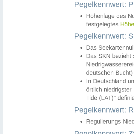
Pegelkennwert: 
Höhenlage des Nul
festgelegtes
Höhe
Pegelkennwert: 
Das Seekartennull
Das SKN bezieht s
Niedrigwassererei
deutschen Bucht) 
In Deutschland un
örtlich niedrigst
Tide (LAT)" definie
Pegelkennwert:
Regulierungs-Nie
Pegelkennwert: Z