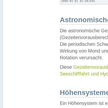
2000-01-01 01:30;645
Astronomische
Die astronomische Gez
(Gezeitenvorausberec
Die periodischen Schw
Wirkung von Mond und
Rotation verursacht.
Diese
Gezeitenvorau
Seeschifffahrt und Hy
Höhensystem
Ein Höhensystem ist e