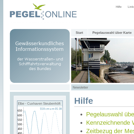
Hilfe
Link
Start
Pegelauswahl über Karte
Newsletter
Hilfe
Elbe - Cuxhaven Steubenhöft
Pegelauswahl übe
Kennzeichnende 
Zeitbezug der Me