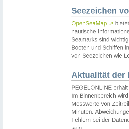
Seezeichen v
OpenSeaMap
↗
biete
nautische Information
Seamarks sind wichtig
Booten und Schiffen i
von Seezeichen wie Le
Aktualität der
PEGELONLINE erhält u
Im Binnenbereich wird 
Messwerte von Zeitreih
Minuten. Abweichungen
Fehlern bei der Daten
sein.