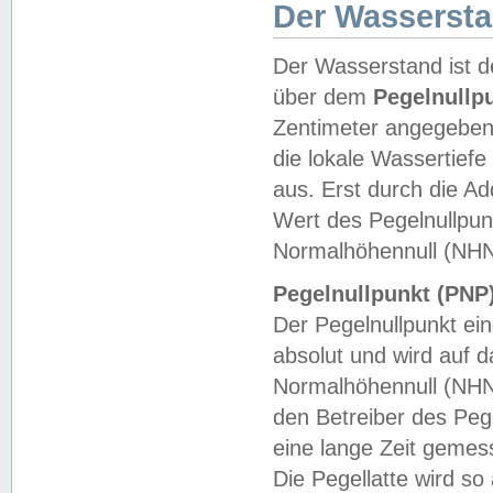
Der Wasserst
Der Wasserstand ist d
über dem
Pegelnullp
Zentimeter angegeben
die lokale Wassertie
aus. Erst durch die A
Wert des Pegelnullpun
Normalhöhennull (NHN
Pegelnullpunkt (PNP)
Der Pegelnullpunkt ei
absolut und wird auf
Normalhöhennull (NHN
den Betreiber des Pege
eine lange Zeit geme
Die Pegellatte wird s