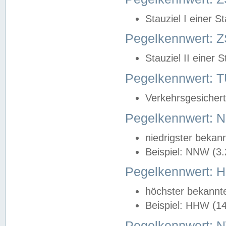
Stauziel I einer S
Pegelkennwert: Z
Stauziel II einer 
Pegelkennwert:
Verkehrsgesichert
Pegelkennwert:
niedrigster bekan
Beispiel: NNW (3
Pegelkennwert:
höchster bekannt
Beispiel: HHW (1
Pegelkennwert: 