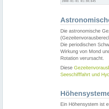
2000-01-01 01:30;645
Astronomische
Die astronomische Gez
(Gezeitenvorausberec
Die periodischen Schw
Wirkung von Mond und
Rotation verursacht.
Diese
Gezeitenvorau
Seeschifffahrt und Hy
Höhensystem
Ein Höhensystem ist e