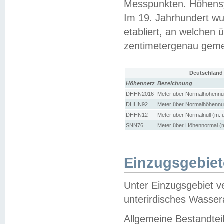
Messpunkten. Höhensy
Im 19. Jahrhundert wu
etabliert, an welchen 
zentimetergenau gem
Deutschland
Höhennetz
Bezeichnung
DHHN2016
Meter über Normalhöhennul
DHHN92
Meter über Normalhöhennul
DHHN12
Meter über Normalnull (m. 
SNN76
Meter über Höhennormal (m
Einzugsgebiet
Unter Einzugsgebiet v
unterirdisches Wasser
Allgemeine Bestandtei