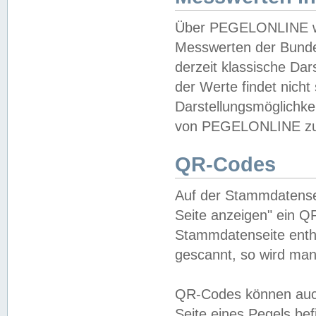
Über PEGELONLINE wer
Messwerten der Bundes
derzeit klassische Da
der Werte findet nicht 
Darstellungsmöglichkei
von PEGELONLINE zu 
QR-Codes
Auf der Stammdatensei
Seite anzeigen" ein Q
Stammdatenseite enthä
gescannt, so wird man
QR-Codes können auc
Seite eines Pegels be