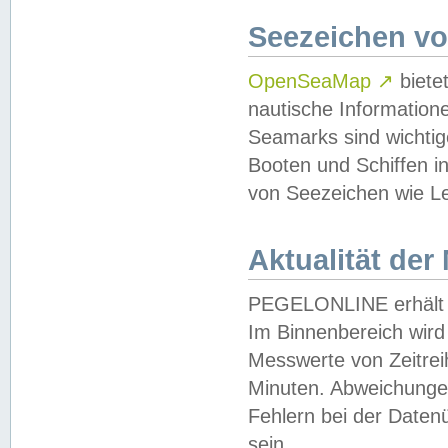
Seezeichen v
OpenSeaMap
↗
biete
nautische Information
Seamarks sind wichtig
Booten und Schiffen i
von Seezeichen wie Le
Aktualität der
PEGELONLINE erhält u
Im Binnenbereich wird 
Messwerte von Zeitreih
Minuten. Abweichungen
Fehlern bei der Daten
sein.