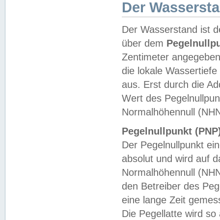
Der Wasserst
Der Wasserstand ist d
über dem
Pegelnullp
Zentimeter angegeben
die lokale Wassertie
aus. Erst durch die A
Wert des Pegelnullpun
Normalhöhennull (NHN
Pegelnullpunkt (PNP)
Der Pegelnullpunkt ei
absolut und wird auf
Normalhöhennull (NHN
den Betreiber des Pege
eine lange Zeit geme
Die Pegellatte wird s