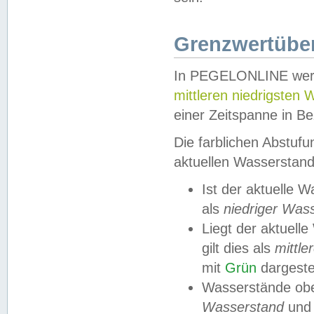
Grenzwertüber
In PEGELONLINE werde
mittleren niedrigsten
einer Zeitspanne in Be
Die farblichen Abstuf
aktuellen Wasserstand
Ist der aktuelle 
als
niedriger Was
Liegt der aktue
gilt dies als
mittle
mit
Grün
dargestel
Wasserstände obe
Wasserstand
und