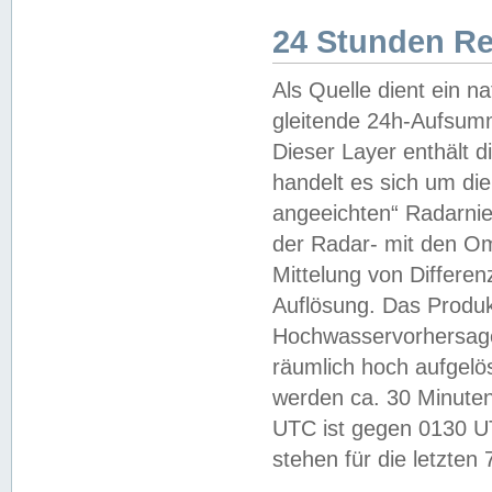
24 Stunden R
Als Quelle dient ein n
gleitende 24h-Aufsum
Dieser Layer enthält
handelt es sich um di
angeeichten“ Radarnie
der Radar- mit den O
Mittelung von Differe
Auflösung. Das Produk
Hochwasservorhersagez
räumlich hoch aufgelö
werden ca. 30 Minuten
UTC ist gegen 0130 UTC
stehen für die letzten