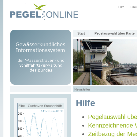
Hilfe
Link
Start
Pegelauswahl über Karte
Newsletter
Hilfe
Elbe - Cuxhaven Steubenhöft
Pegelauswahl übe
Kennzeichnende 
Zeitbezug der Me