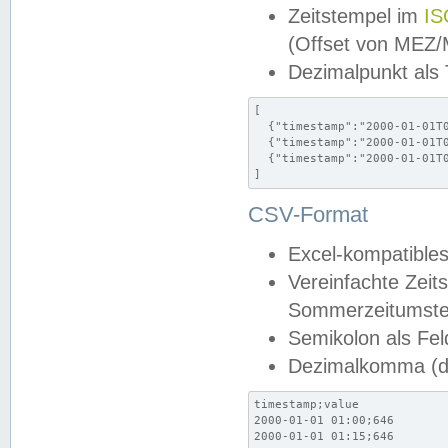
Zeitstempel im
IS
(Offset von MEZ
Dezimalpunkt als
[

  {"timestamp":"2000-01-01T0
  {"timestamp":"2000-01-01T0
  {"timestamp":"2000-01-01T0
]
CSV-Format
Excel-kompatibles
Vereinfachte Zeit
Sommerzeitumstel
Semikolon als Fel
Dezimalkomma (de
timestamp;value

2000-01-01 01:00;646

2000-01-01 01:15;646
