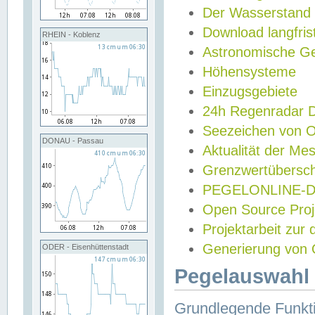
Der Wasserstand
Download langfris
RHEIN - Koblenz
Astronomische Gez
Höhensysteme
Einzugsgebiete
24h Regenradar
Seezeichen von 
DONAU - Passau
Aktualität der Me
Grenzwertübersch
PEGELONLINE-Di
Open Source Projek
Projektarbeit zur
Generierung von 
ODER - Eisenhüttenstadt
Pegelauswahl 
Grundlegende Funkti