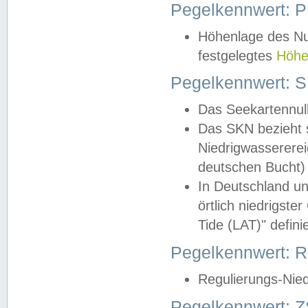
Pegelkennwert: 
Höhenlage des Nul
festgelegtes
Höhe
Pegelkennwert: 
Das Seekartennull
Das SKN bezieht s
Niedrigwassererei
deutschen Bucht) 
In Deutschland un
örtlich niedrigst
Tide (LAT)" definie
Pegelkennwert:
Regulierungs-Nie
Pegelkennwert: Z