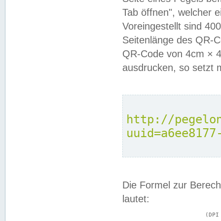
Tab öffnen", welcher 
Voreingestellt sind 4
Seitenlänge des QR-C
QR-Code von 4cm × 4c
ausdrucken, so setzt 
http://pegelo
uuid=a6ee8177
Die Formel zur Berech
lautet:
			(DPI × Druckkantenlänge in cm) ÷ 2,54 = Kantenlänge in Pixel
