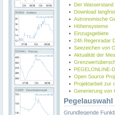
Der Wasserstand
Download langfris
RHEIN - Koblenz
Astronomische Gez
Höhensysteme
Einzugsgebiete
24h Regenradar
Seezeichen von 
DONAU - Passau
Aktualität der Me
Grenzwertübersch
PEGELONLINE-Di
Open Source Projek
Projektarbeit zur
Generierung von 
ODER - Eisenhüttenstadt
Pegelauswahl 
Grundlegende Funkti