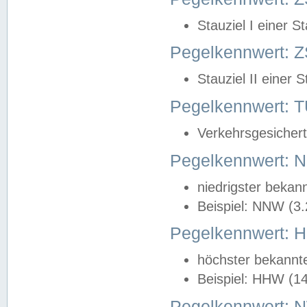
Stauziel I einer S
Pegelkennwert: Z
Stauziel II einer 
Pegelkennwert:
Verkehrsgesichert
Pegelkennwert:
niedrigster bekan
Beispiel: NNW (3
Pegelkennwert:
höchster bekannt
Beispiel: HHW (1
Pegelkennwert: 