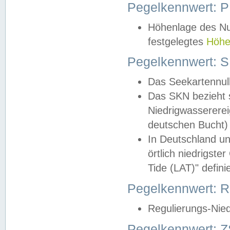
Pegelkennwert: 
Höhenlage des Nul
festgelegtes
Höhe
Pegelkennwert: 
Das Seekartennull
Das SKN bezieht s
Niedrigwassererei
deutschen Bucht) 
In Deutschland un
örtlich niedrigst
Tide (LAT)" definie
Pegelkennwert:
Regulierungs-Nie
Pegelkennwert: Z