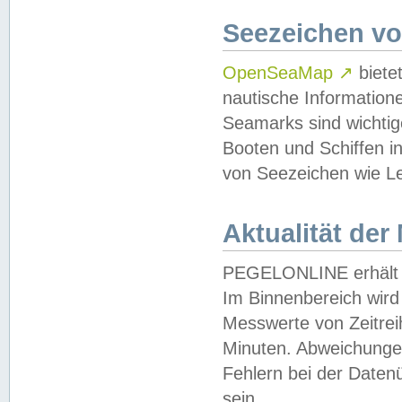
Seezeichen v
OpenSeaMap
↗
biete
nautische Information
Seamarks sind wichtig
Booten und Schiffen i
von Seezeichen wie Le
Aktualität der
PEGELONLINE erhält u
Im Binnenbereich wird 
Messwerte von Zeitreih
Minuten. Abweichungen
Fehlern bei der Daten
sein.