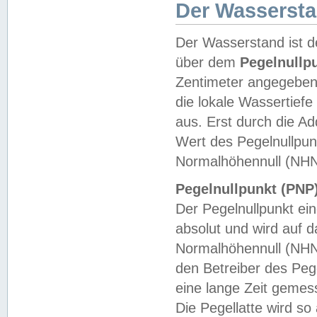
Der Wasserst
Der Wasserstand ist d
über dem
Pegelnullp
Zentimeter angegeben
die lokale Wassertie
aus. Erst durch die A
Wert des Pegelnullpun
Normalhöhennull (NHN
Pegelnullpunkt (PNP)
Der Pegelnullpunkt ei
absolut und wird auf
Normalhöhennull (NHN
den Betreiber des Pege
eine lange Zeit geme
Die Pegellatte wird s