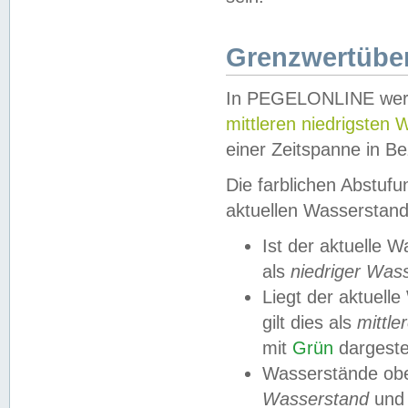
Grenzwertüber
In PEGELONLINE werde
mittleren niedrigsten
einer Zeitspanne in Be
Die farblichen Abstuf
aktuellen Wasserstand
Ist der aktuelle 
als
niedriger Was
Liegt der aktue
gilt dies als
mittle
mit
Grün
dargestel
Wasserstände obe
Wasserstand
und