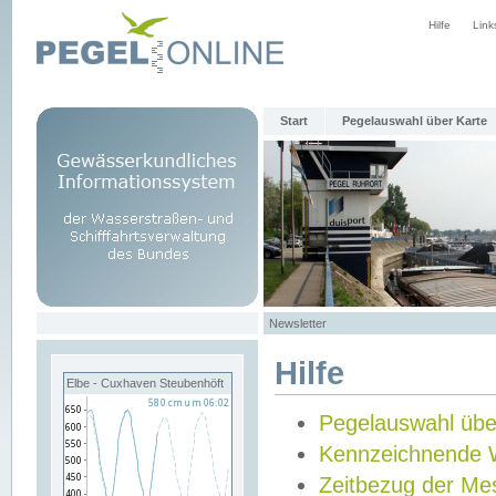
Hilfe
Link
Start
Pegelauswahl über Karte
Newsletter
Hilfe
Elbe - Cuxhaven Steubenhöft
Pegelauswahl übe
Kennzeichnende 
Zeitbezug der Me