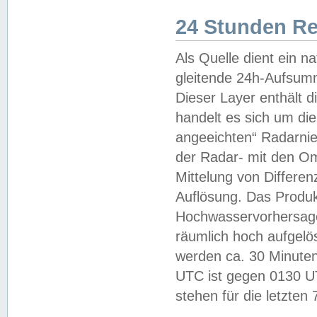
24 Stunden R
Als Quelle dient ein n
gleitende 24h-Aufsum
Dieser Layer enthält
handelt es sich um di
angeeichten“ Radarnie
der Radar- mit den O
Mittelung von Differe
Auflösung. Das Produk
Hochwasservorhersagez
räumlich hoch aufgelö
werden ca. 30 Minuten
UTC ist gegen 0130 UTC
stehen für die letzten