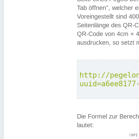
Tab öffnen", welcher 
Voreingestellt sind 4
Seitenlänge des QR-C
QR-Code von 4cm × 4c
ausdrucken, so setzt 
http://pegelo
uuid=a6ee8177
Die Formel zur Berech
lautet:
			(DPI × Druckkantenlänge in cm) ÷ 2,54 = Kantenlänge in Pixel
