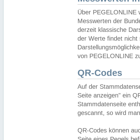
Über PEGELONLINE wer
Messwerten der Bundes
derzeit klassische Da
der Werte findet nicht 
Darstellungsmöglichkei
von PEGELONLINE zu 
QR-Codes
Auf der Stammdatensei
Seite anzeigen" ein Q
Stammdatenseite enthä
gescannt, so wird man
QR-Codes können auc
Seite eines Pegels be