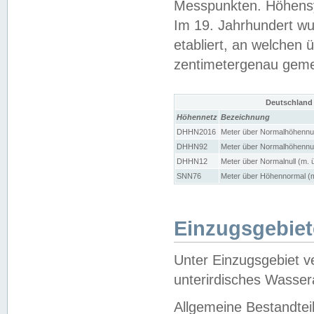
Messpunkten. Höhensy
Im 19. Jahrhundert wu
etabliert, an welchen 
zentimetergenau gem
Deutschland
Höhennetz
Bezeichnung
DHHN2016
Meter über Normalhöhennul
DHHN92
Meter über Normalhöhennul
DHHN12
Meter über Normalnull (m. 
SNN76
Meter über Höhennormal (m
Einzugsgebiet
Unter Einzugsgebiet v
unterirdisches Wasser
Allgemeine Bestandtei