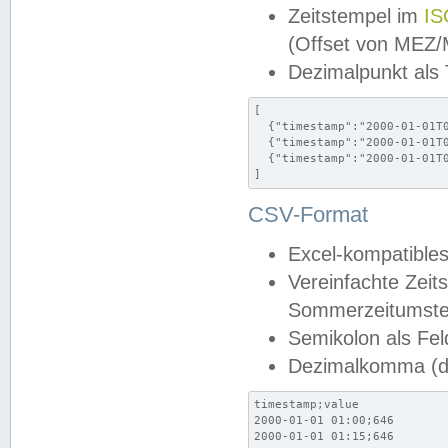
Zeitstempel im
IS
(Offset von MEZ
Dezimalpunkt als
[

  {"timestamp":"2000-01-01T0
  {"timestamp":"2000-01-01T0
  {"timestamp":"2000-01-01T0
]
CSV-Format
Excel-kompatibles
Vereinfachte Zeit
Sommerzeitumstel
Semikolon als Fel
Dezimalkomma (de
timestamp;value

2000-01-01 01:00;646

2000-01-01 01:15;646
