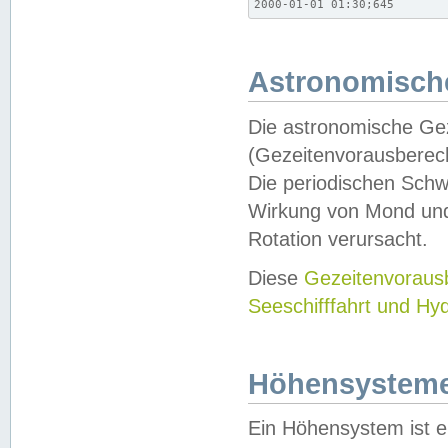
2000-01-01 01:30;645
Astronomische
Die astronomische Gez
(Gezeitenvorausberec
Die periodischen Schw
Wirkung von Mond und
Rotation verursacht.
Diese
Gezeitenvorau
Seeschifffahrt und Hy
Höhensystem
Ein Höhensystem ist e