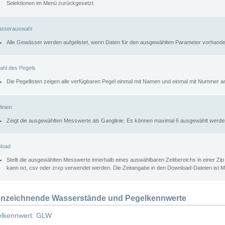
Selektionen im Menü zurückgesetzt.
sserauswahl
Alle Gewässer werden aufgelistet, wenn Daten für den ausgewählten Parameter vorhande
ahl des Pegels
Die Pegellisten zeigen alle verfügbaren Pegel einmal mit Namen und einmal mit Nummer a
inien
Zeigt die ausgewählten Messwerte als Ganglinie. Es können maximal 6 ausgewählt werde
load
Stellt die ausgewählten Messwerte innerhalb eines auswählbaren Zeitbereichs in einer Zi
kann txt, csv oder zrxp verwendet werden. Die Zeitangabe in den Download-Dateien ist 
nzeichnende Wasserstände und Pegelkennwerte
lkennwert: GLW