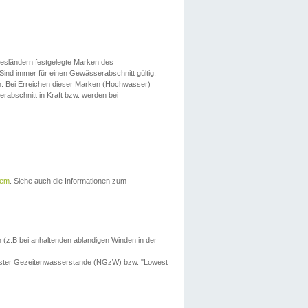
esländern festgelegte Marken des
Sind immer für einen Gewässerabschnitt gültig.
. Bei Erreichen dieser Marken (Hochwasser)
erabschnitt in Kraft bzw. werden bei
tem
. Siehe auch die Informationen zum
 (z.B bei anhaltenden ablandigen Winden in der
drigster Gezeitenwasserstande (NGzW) bzw. "Lowest