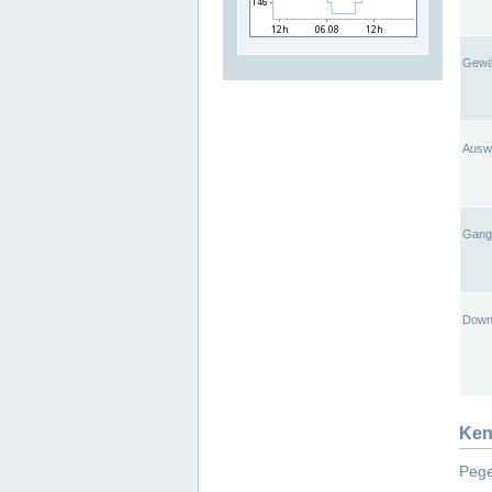
Gewä
Ausw
Gangl
Down
Ken
Pege