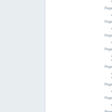
Pege
Pege
Peg
Pege
Pege
Pege
Pege
Peg