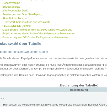
Höhensysteme
Einzugsgebiete
24h Regenradar DWD
Seezeichen von OpenSeaMap.org
Aktualität der Messwerte
Grenzwertüberschreitung der Messwerte
PEGELONLINE-Dienste
Open Source Projekt für die interaktive Online Visualisierung
Projektarbeit zur dynamischen Visualisierung von Messwerten
Generierung von QR-Codes für Pegelstammdatenseiten
elauswahl über Tabelle
legende Funktionsweise der Tabelle
die Tabelle können Pegel gefunden werden und deren Messwerte heruntergeladen oder visuali
vascript deaktiviert oder nicht verfügbar so muss jede Änderung mit der Bestätigung des "Filt
int nur bei deaktiviertem Javascript. Bei eingeschaltetem Javascript aktualisieren sich alle 
itstempel in den Dateien beim Download liegen ganzjährig in mitteleuropäischer Winterzeit vo
Bedienung der Tabelle:
Beschreibung
meter
Hier besteht die Möglichkeit, die auszuwertende Messgröße einzustellen. Bei einer Ände