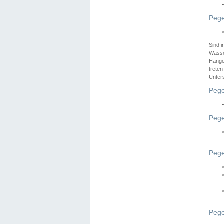
Pege
Sind 
Wasser
Hänge
treten
Unter
Pege
Pege
Pege
Pege