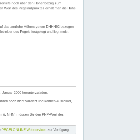
ssertiefe noch über den Höhenbezug zum
en Wert des Pegelnullpunktes erhält man die Höhe
d auf das amtliche Höhensystem DHHN92 bezogen
reiber des Pegels festgelegt und liegt meist
. Januar 2000 herunterzuladen.
den noch nicht validiert und können Ausreißer,
(m ü. NHN) müssen Sie den PNP-Wert des
ie
PEGELONLINE Webservices
zur Verfügung.