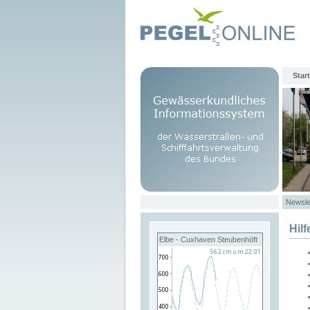
Start
Newsle
Hilf
Elbe - Cuxhaven Steubenhöft