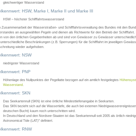
gleichwertiger Wasserstand
lkennwert: HSW, Marke I, Marke II und Marke III
HSW – höchster Schifffahrtswasserstand
in Zusammenarbeit der Wasserstraßen- und Schifffahrtsverwaltung des Bundes mit den Bund
standes an ausgewählten Pegeln und dienen als Richtwerte für den Betrieb der Schifffahrt. 
n von den örtlichen Gegebenheiten ab und sind von Gewässer zu Gewässer unterschiedlich
 unterschiedliche Beschränkungen (z.B. Sperrungen) für die Schifffahrt im jeweiligen Gewäss
schreitung wieder aufgehoben.
lkennwert: NSW
niedrigster Wasserstand
lkennwert: PNP
Höhenlage des Nullpunktes der Pegellatte bezogen auf ein amtlich festgelegtes
Höhensys
Wasserstand
.
lkennwert: SKN
Das Seekartennull (SKN) ist eine örtliche Mindesttiefenangabe in Seekarten.
Das SKN bezieht sich auf die Wassertiefe, die auch bei extemen Niedrigwasserereignissen
deutschen Bucht) kaum noch unterschritten wird.
In Deutschland und den Nordsee-Staaten ist das Seekartennull seit 2005 als örtlich nie
Astronomical Tide (LAT)" definiert.
lkennwert: RNW