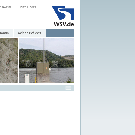
hinweise
Einstellungen
loads
Webservices