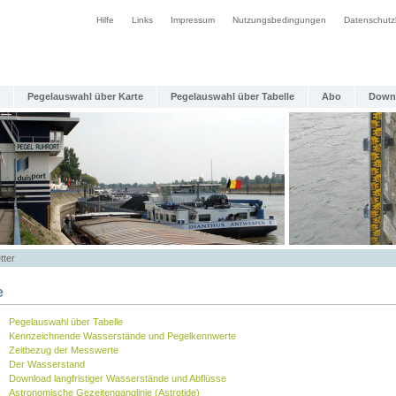
Hilfe
Links
Impressum
Nutzungsbedingungen
Datenschutz
Pegelauswahl über Karte
Pegelauswahl über Tabelle
Abo
Down
tter
e
Pegelauswahl über Tabelle
Kennzeichnende Wasserstände und Pegelkennwerte
Zeitbezug der Messwerte
Der Wasserstand
Download langfristiger Wasserstände und Abflüsse
Astronomische Gezeitenganglinie (Astrotide)