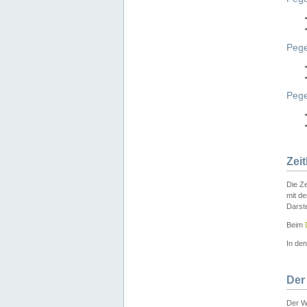
Pege
Peg
Zei
Die Ze
mit d
Darst
Beim
In de
Der
Der W