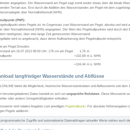
ntimeter angegeben. Der Wasserstand am Pegel sagt somit weder etwas über die lokale Wa
enden Terrain aus. Erst durch die Addition des Wasserstandes am Pegel mit dem zugehörig
asserspiegels über Normalhöhennull (NHN).
nullpunkt (PNP):
egelnullpunkt eines Pegels ist, im Gegensatz zum Wasserstand am Pegel, absolut und wir
ter über Normalhöhennull (NHN) angegeben. Der Wert des Pegelnullpunktes wird durch den Bet
 dem niedrigsten, über eine lange Zeit gemessenen Wasserstand.
gellatte wird so angebracht, dass deren Nullmarkierung dem Pegelnullpunkt entspricht.
iel am Pegel Dresden:
rstand am 16.07.2013 08:00 Uhr: 176 cm am Pegel
1,76
m
ullpunkt
+
102,68
m ü. NHN
=
104,44
m ü. NHN
nload langfristiger Wasserstände und Abflüsse
ONLINE bietet die Möglichkeit, historische Wasserstandsdaten und Abflusswerte seit dem 1
en heruntergeladenen Daten handelt es sich um
ungeprüfte Rohdaten
. Diese Messwerte wur
ehler oder andere Unregelmäßigkeiten enthalten.
esswerte sind relative Angaben zum jeweiligen
Pegelnullpunkt
. Für absolute Höhenangaben 
igen Pegels addieren.
ür programmatische Zugriffe und automatisierte Datenabfragen aktueller Werte stehen auch d