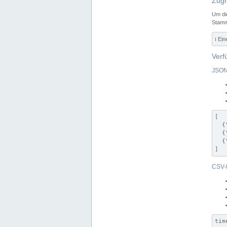
Zugr
Um di
Stamm
ℹ️ Ei
Verf
JSON
[

  {
  {
  {
]
CSV-
tim