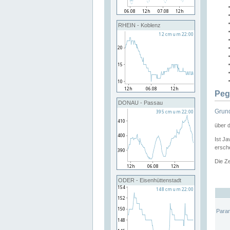
RHEIN - Koblenz
Peg
DONAU - Passau
Grund
über 
Ist Ja
ersche
Die Ze
ODER - Eisenhüttenstadt
Para