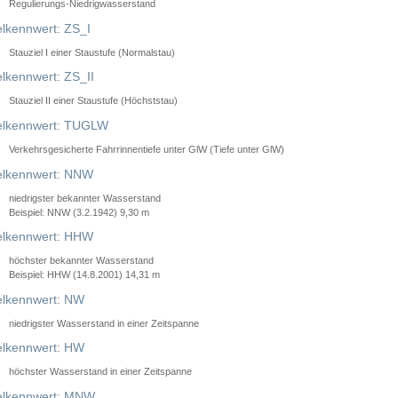
Regulierungs-Niedrigwasserstand
lkennwert: ZS_I
Stauziel I einer Staustufe (Normalstau)
lkennwert: ZS_II
Stauziel II einer Staustufe (Höchststau)
elkennwert: TUGLW
Verkehrsgesicherte Fahrrinnentiefe unter GlW (Tiefe unter GlW)
lkennwert: NNW
niedrigster bekannter Wasserstand
Beispiel: NNW (3.2.1942) 9,30 m
lkennwert: HHW
höchster bekannter Wasserstand
Beispiel: HHW (14.8.2001) 14,31 m
lkennwert: NW
niedrigster Wasserstand in einer Zeitspanne
lkennwert: HW
höchster Wasserstand in einer Zeitspanne
elkennwert: MNW