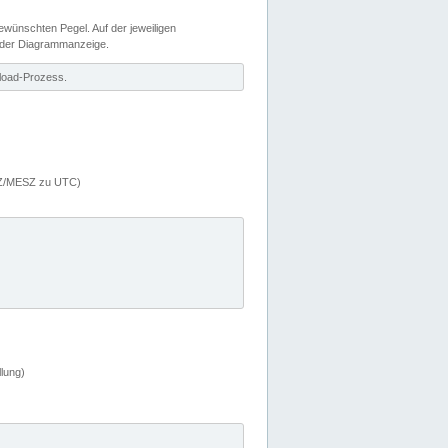
wünschten Pegel. Auf der jeweiligen
 der Diagrammanzeige.
load-Prozess.
MEZ/MESZ zu UTC)
lung)