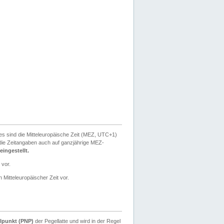
ies sind die Mitteleuropäische Zeit (MEZ, UTC+1)
ie Zeitangaben auch auf ganzjährige MEZ-
ingestellt.
 vor.
 Mitteleuropäischer Zeit vor.
lpunkt (PNP)
der Pegellatte und wird in der Regel