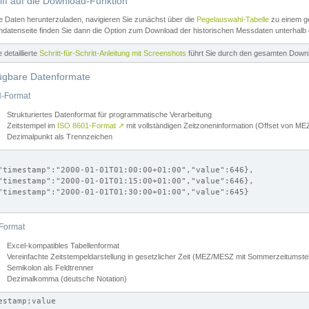
iff auf die Download-Funktion
e Daten herunterzuladen, navigieren Sie zunächst über die
Pegelauswahl-Tabelle
zu einem ge
datenseite finden Sie dann die Option zum Download der historischen Messdaten unterhalb
ne detaillierte
Schritt-für-Schritt-Anleitung mit Screenshots
führt Sie durch den gesamten Down
ügbare Datenformate
-Format
Strukturiertes Datenformat für programmatische Verarbeitung
Zeitstempel im
ISO 8601-Format
↗
mit vollständigen Zeitzoneninformation (Offset von 
Dezimalpunkt als Trennzeichen
"timestamp":"2000-01-01T01:00:00+01:00","value":646},

"timestamp":"2000-01-01T01:15:00+01:00","value":646},

"timestamp":"2000-01-01T01:30:00+01:00","value":645}

Format
Excel-kompatibles Tabellenformat
Vereinfachte Zeitstempeldarstellung in gesetzlicher Zeit (MEZ/MESZ mit Sommerzeitumstel
Semikolon als Feldtrenner
Dezimalkomma (deutsche Notation)
estamp;value
