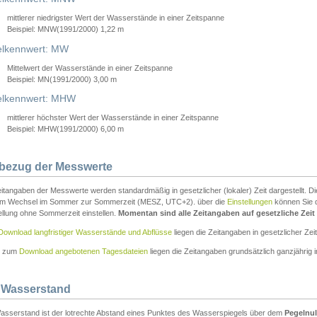
mittlerer niedrigster Wert der Wasserstände in einer Zeitspanne
Beispiel: MNW(1991/2000) 1,22 m
lkennwert: MW
Mittelwert der Wasserstände in einer Zeitspanne
Beispiel: MN(1991/2000) 3,00 m
elkennwert: MHW
mittlerer höchster Wert der Wasserstände in einer Zeitspanne
Beispiel: MHW(1991/2000) 6,00 m
tbezug der Messwerte
itangaben der Messwerte werden standardmäßig in gesetzlicher (lokaler) Zeit dargestellt. D
em Wechsel im Sommer zur Sommerzeit (MESZ, UTC+2). über die
Einstellungen
können Sie d
ellung ohne Sommerzeit einstellen.
Momentan sind alle Zeitangaben auf gesetzliche Zeit e
Download langfristiger Wasserstände und Abflüsse
liegen die Zeitangaben in gesetzlicher Zeit
n zum
Download angebotenen Tagesdateien
liegen die Zeitangaben grundsätzlich ganzjährig in
 Wasserstand
asserstand ist der lotrechte Abstand eines Punktes des Wasserspiegels über dem
Pegelnul