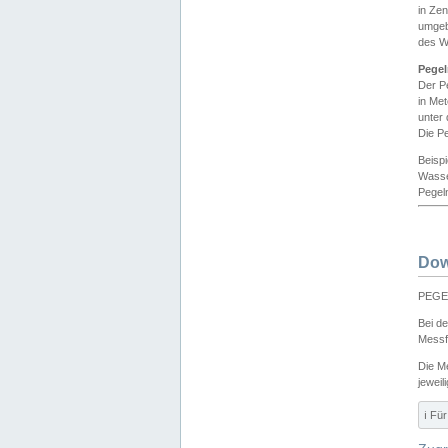
in Ze
umgeb
des W
Pegel
Der P
in Me
unter
Die Pe
Beisp
Wasse
Pegeln
Dow
PEGEL
Bei d
Messf
Die M
jeweil
ℹ️ F