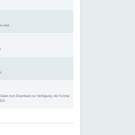
n sind.
n.
n.
p Datei zum Download zur Verfügung. Als Format
MEZ!