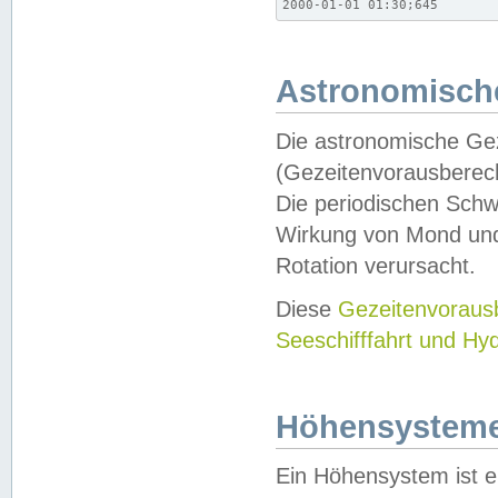
2000-01-01 01:30;645
Astronomische
Die astronomische Gez
(Gezeitenvorausberec
Die periodischen Schw
Wirkung von Mond und
Rotation verursacht.
Diese
Gezeitenvorau
Seeschifffahrt und Hy
Höhensystem
Ein Höhensystem ist e