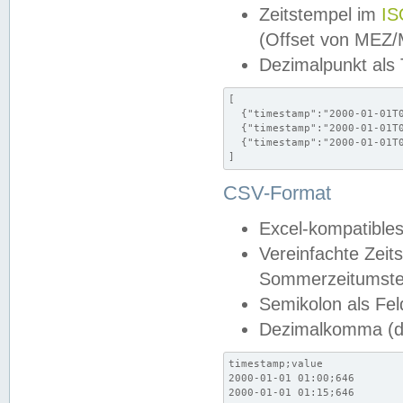
Zeitstempel im
IS
(Offset von MEZ
Dezimalpunkt als
[

  {"timestamp":"2000-01-01T0
  {"timestamp":"2000-01-01T0
  {"timestamp":"2000-01-01T0
]
CSV-Format
Excel-kompatibles
Vereinfachte Zeit
Sommerzeitumstel
Semikolon als Fel
Dezimalkomma (de
timestamp;value

2000-01-01 01:00;646

2000-01-01 01:15;646
