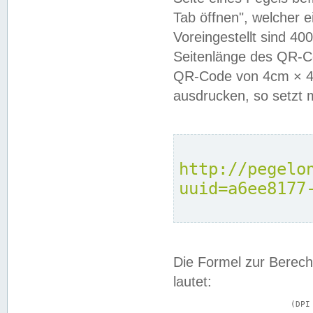
Tab öffnen", welcher 
Voreingestellt sind 4
Seitenlänge des QR-C
QR-Code von 4cm × 4c
ausdrucken, so setzt 
http://pegelo
uuid=a6ee8177
Die Formel zur Berech
lautet:
			(DPI × Druckkantenlänge in cm) ÷ 2,54 = Kantenlänge in Pixel
