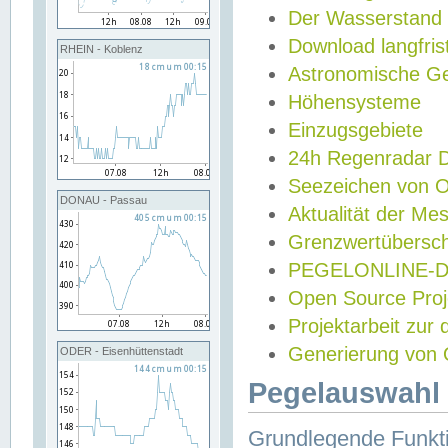
Der Wasserstand
Download langfris
RHEIN - Koblenz
Astronomische Gez
Höhensysteme
Einzugsgebiete
24h Regenradar
Seezeichen von 
DONAU - Passau
Aktualität der Me
Grenzwertübersch
PEGELONLINE-Di
Open Source Projek
Projektarbeit zur
Generierung von 
ODER - Eisenhüttenstadt
Pegelauswahl 
Grundlegende Funkti