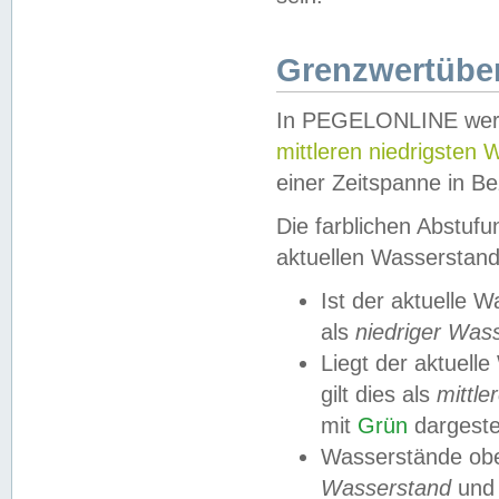
Grenzwertüber
In PEGELONLINE werde
mittleren niedrigsten
einer Zeitspanne in Be
Die farblichen Abstuf
aktuellen Wasserstand
Ist der aktuelle 
als
niedriger Was
Liegt der aktue
gilt dies als
mittle
mit
Grün
dargestel
Wasserstände obe
Wasserstand
und