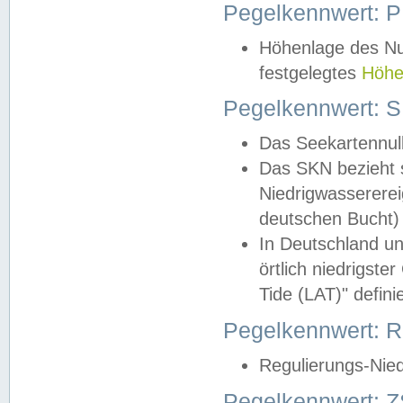
Pegelkennwert: 
Höhenlage des Nul
festgelegtes
Höhe
Pegelkennwert: 
Das Seekartennull
Das SKN bezieht s
Niedrigwassererei
deutschen Bucht) 
In Deutschland un
örtlich niedrigst
Tide (LAT)" definie
Pegelkennwert:
Regulierungs-Nie
Pegelkennwert: Z