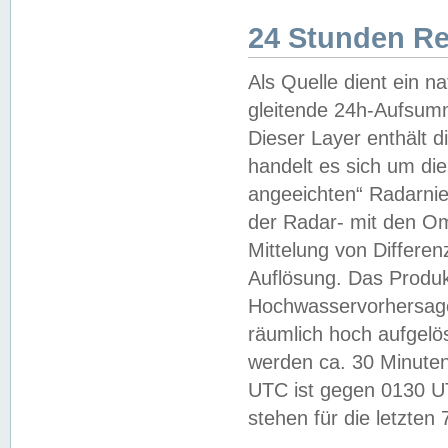
24 Stunden R
Als Quelle dient ein n
gleitende 24h-Aufsum
Dieser Layer enthält
handelt es sich um di
angeeichten“ Radarnie
der Radar- mit den O
Mittelung von Differe
Auflösung. Das Produk
Hochwasservorhersagez
räumlich hoch aufgelö
werden ca. 30 Minuten
UTC ist gegen 0130 UTC
stehen für die letzten