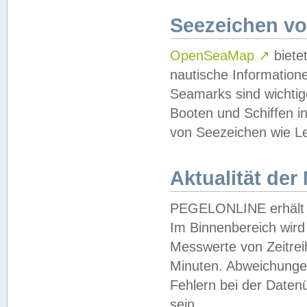
Seezeichen v
OpenSeaMap
↗
biete
nautische Information
Seamarks sind wichtig
Booten und Schiffen i
von Seezeichen wie Le
Aktualität der
PEGELONLINE erhält u
Im Binnenbereich wird 
Messwerte von Zeitreih
Minuten. Abweichungen
Fehlern bei der Daten
sein.