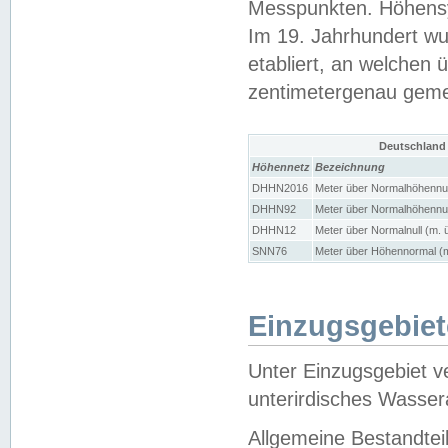
Messpunkten. Höhensy
Im 19. Jahrhundert wu
etabliert, an welchen 
zentimetergenau gem
Deutschland
Höhennetz
Bezeichnung
DHHN2016
Meter über Normalhöhennul
DHHN92
Meter über Normalhöhennul
DHHN12
Meter über Normalnull (m. 
SNN76
Meter über Höhennormal (m
Einzugsgebiet
Unter Einzugsgebiet v
unterirdisches Wasser
Allgemeine Bestandtei