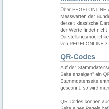
Über PEGELONLINE wer
Messwerten der Bundes
derzeit klassische Da
der Werte findet nicht 
Darstellungsmöglichkei
von PEGELONLINE zu 
QR-Codes
Auf der Stammdatensei
Seite anzeigen" ein Q
Stammdatenseite enthä
gescannt, so wird man
QR-Codes können auc
Seite eines Pegels be