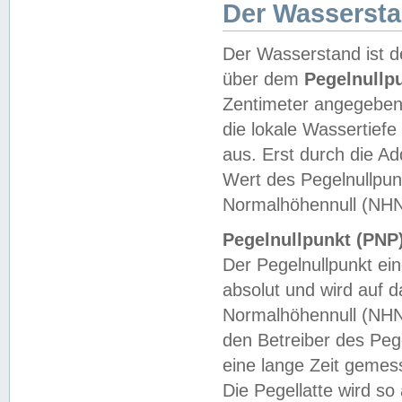
Der Wasserst
Der Wasserstand ist d
über dem
Pegelnullp
Zentimeter angegeben
die lokale Wassertie
aus. Erst durch die A
Wert des Pegelnullpun
Normalhöhennull (NHN
Pegelnullpunkt (PNP)
Der Pegelnullpunkt ei
absolut und wird auf
Normalhöhennull (NHN
den Betreiber des Pege
eine lange Zeit geme
Die Pegellatte wird s