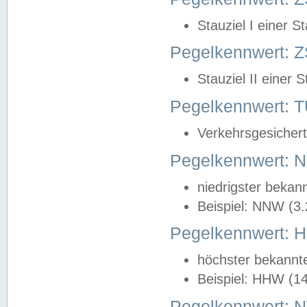
Stauziel I einer S
Pegelkennwert: Z
Stauziel II einer 
Pegelkennwert:
Verkehrsgesichert
Pegelkennwert:
niedrigster bekan
Beispiel: NNW (3
Pegelkennwert:
höchster bekannt
Beispiel: HHW (1
Pegelkennwert: 