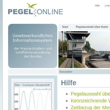
Hilfe
Link
Start
Pegelauswahl über Karte
Newsletter
Hilfe
Elbe - Cuxhaven Steubenhöft
Pegelauswahl übe
Kennzeichnende 
Zeitbezug der Me