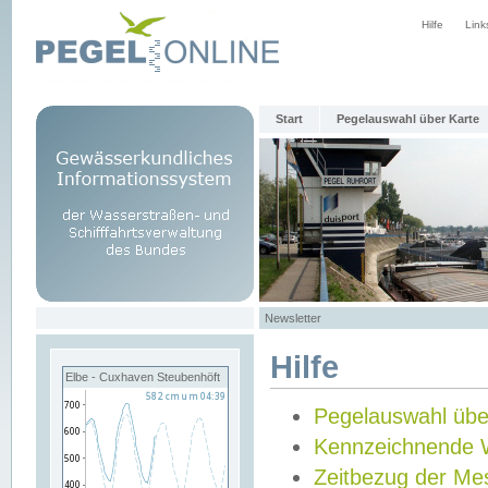
Hilfe
Link
Start
Pegelauswahl über Karte
Newsletter
Hilfe
Elbe - Cuxhaven Steubenhöft
Pegelauswahl übe
Kennzeichnende 
Zeitbezug der Me