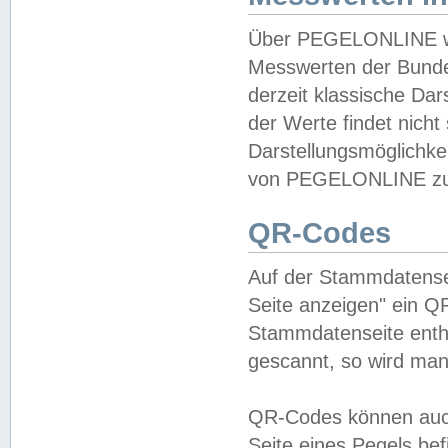
Über PEGELONLINE wer
Messwerten der Bundes
derzeit klassische Da
der Werte findet nicht 
Darstellungsmöglichkei
von PEGELONLINE zu 
QR-Codes
Auf der Stammdatensei
Seite anzeigen" ein Q
Stammdatenseite enthä
gescannt, so wird man
QR-Codes können auc
Seite eines Pegels be