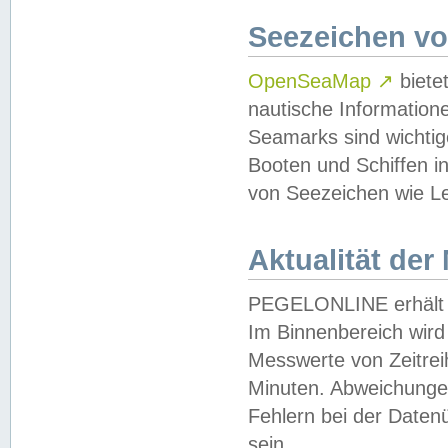
Seezeichen v
OpenSeaMap
↗
biete
nautische Information
Seamarks sind wichtig
Booten und Schiffen i
von Seezeichen wie Le
Aktualität der
PEGELONLINE erhält u
Im Binnenbereich wird 
Messwerte von Zeitreih
Minuten. Abweichungen
Fehlern bei der Daten
sein.