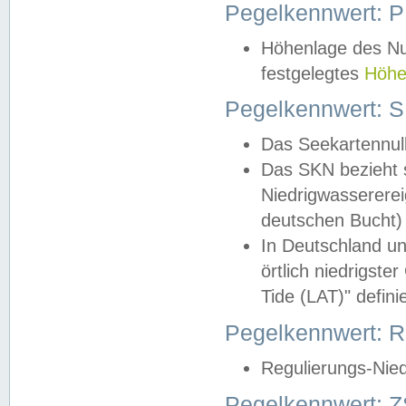
Pegelkennwert: 
Höhenlage des Nul
festgelegtes
Höhe
Pegelkennwert: 
Das Seekartennull
Das SKN bezieht s
Niedrigwassererei
deutschen Bucht) 
In Deutschland un
örtlich niedrigst
Tide (LAT)" definie
Pegelkennwert:
Regulierungs-Nie
Pegelkennwert: Z