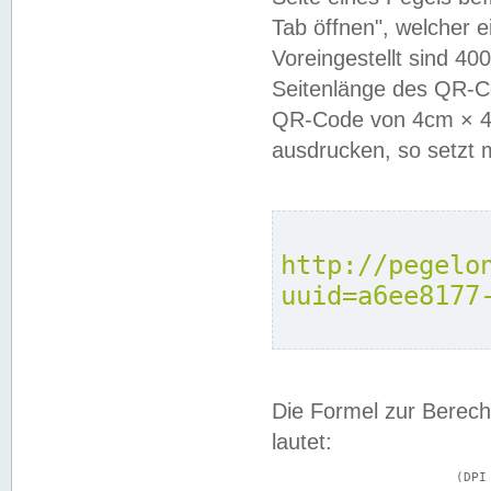
Tab öffnen", welcher 
Voreingestellt sind 4
Seitenlänge des QR-C
QR-Code von 4cm × 4c
ausdrucken, so setzt 
http://pegelo
uuid=a6ee8177
Die Formel zur Berech
lautet:
			(DPI × Druckkantenlänge in cm) ÷ 2,54 = Kantenlänge in Pixel
