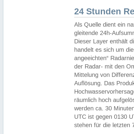
24 Stunden R
Als Quelle dient ein n
gleitende 24h-Aufsum
Dieser Layer enthält
handelt es sich um di
angeeichten“ Radarnie
der Radar- mit den O
Mittelung von Differe
Auflösung. Das Produk
Hochwasservorhersagez
räumlich hoch aufgelö
werden ca. 30 Minuten
UTC ist gegen 0130 UTC
stehen für die letzten