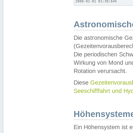
2000-01-01 01:30;645
Astronomische
Die astronomische Gez
(Gezeitenvorausberec
Die periodischen Schw
Wirkung von Mond und
Rotation verursacht.
Diese
Gezeitenvorau
Seeschifffahrt und Hy
Höhensystem
Ein Höhensystem ist e