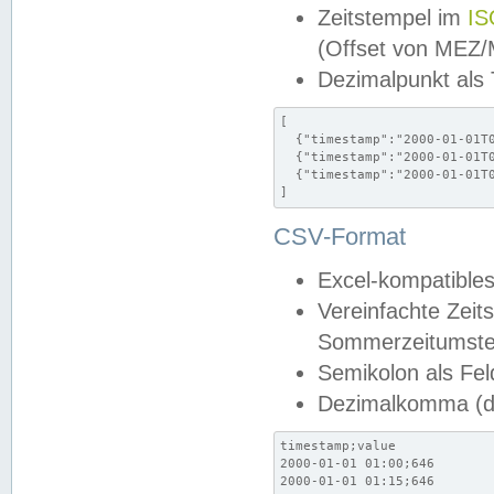
Zeitstempel im
IS
(Offset von MEZ
Dezimalpunkt als
[

  {"timestamp":"2000-01-01T0
  {"timestamp":"2000-01-01T0
  {"timestamp":"2000-01-01T0
]
CSV-Format
Excel-kompatibles
Vereinfachte Zeit
Sommerzeitumstel
Semikolon als Fel
Dezimalkomma (de
timestamp;value

2000-01-01 01:00;646

2000-01-01 01:15;646
