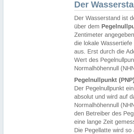
Der Wasserst
Der Wasserstand ist d
über dem
Pegelnullp
Zentimeter angegeben
die lokale Wassertie
aus. Erst durch die A
Wert des Pegelnullpun
Normalhöhennull (NHN
Pegelnullpunkt (PNP)
Der Pegelnullpunkt ei
absolut und wird auf
Normalhöhennull (NHN
den Betreiber des Pege
eine lange Zeit geme
Die Pegellatte wird s