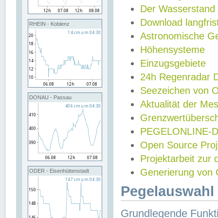
Der Wasserstand
Download langfris
RHEIN - Koblenz
Astronomische Gez
Höhensysteme
Einzugsgebiete
24h Regenradar
Seezeichen von 
DONAU - Passau
Aktualität der Me
Grenzwertübersch
PEGELONLINE-Di
Open Source Projek
Projektarbeit zur
Generierung von 
ODER - Eisenhüttenstadt
Pegelauswahl 
Grundlegende Funkti