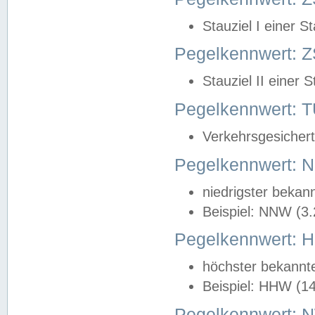
Stauziel I einer S
Pegelkennwert: Z
Stauziel II einer 
Pegelkennwert:
Verkehrsgesichert
Pegelkennwert:
niedrigster bekan
Beispiel: NNW (3
Pegelkennwert:
höchster bekannt
Beispiel: HHW (1
Pegelkennwert: 