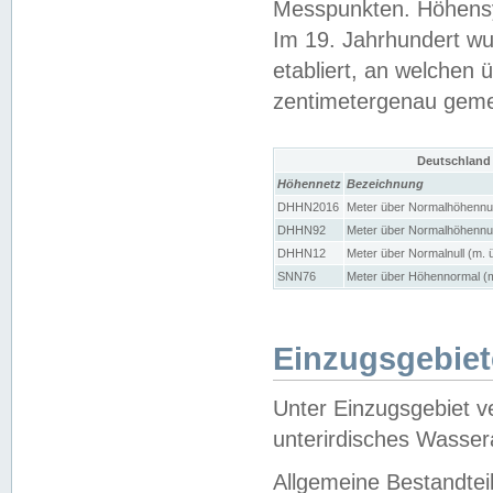
Messpunkten. Höhensy
Im 19. Jahrhundert wu
etabliert, an welchen 
zentimetergenau gem
Deutschland
Höhennetz
Bezeichnung
DHHN2016
Meter über Normalhöhennul
DHHN92
Meter über Normalhöhennul
DHHN12
Meter über Normalnull (m. 
SNN76
Meter über Höhennormal (m
Einzugsgebiet
Unter Einzugsgebiet v
unterirdisches Wasser
Allgemeine Bestandtei