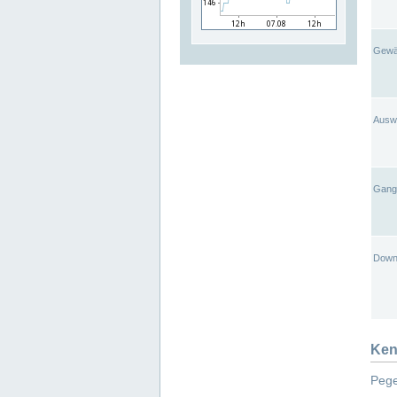
Gewä
Ausw
Gangl
Down
Ken
Pege