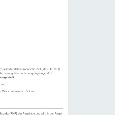
ies sind die Mitteleuropäische Zeit (MEZ, UTC+1)
ie Zeitangaben auch auf ganzjährige MEZ-
ingestellt.
 vor.
 Mitteleuropäischer Zeit vor.
lpunkt (PNP)
der Pegellatte und wird in der Regel