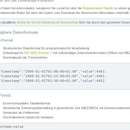
iff auf die Download-Funktion
e Daten herunterzuladen, navigieren Sie zunächst über die
Pegelauswahl-Tabelle
zu einem ge
datenseite finden Sie dann die Option zum Download der historischen Messdaten unterhalb
ne detaillierte
Schritt-für-Schritt-Anleitung mit Screenshots
führt Sie durch den gesamten Down
ügbare Datenformate
-Format
Strukturiertes Datenformat für programmatische Verarbeitung
Zeitstempel im
ISO 8601-Format
↗
mit vollständigen Zeitzoneninformation (Offset von 
Dezimalpunkt als Trennzeichen
"timestamp":"2000-01-01T01:00:00+01:00","value":646},

"timestamp":"2000-01-01T01:15:00+01:00","value":646},

"timestamp":"2000-01-01T01:30:00+01:00","value":645}

Format
Excel-kompatibles Tabellenformat
Vereinfachte Zeitstempeldarstellung in gesetzlicher Zeit (MEZ/MESZ mit Sommerzeitumstel
Semikolon als Feldtrenner
Dezimalkomma (deutsche Notation)
estamp;value
