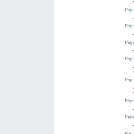
Pege
Pege
Peg
Pege
Pege
Pege
Pege
Peg