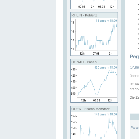
RHEIN - Koblenz
Peg
DONAU - Passau
Grund
über 
Ist Ja
ersche
Die Ze
ODER - Eisenhüttenstadt
Para