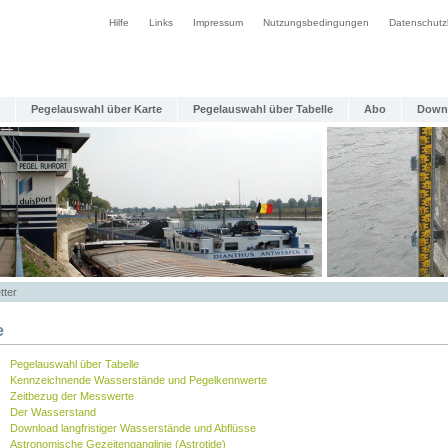
Hilfe
Links
Impressum
Nutzungsbedingungen
Datenschutz
Pegelauswahl über Karte
Pegelauswahl über Tabelle
Abo
Down
tter
e
Pegelauswahl über Tabelle
Kennzeichnende Wasserstände und Pegelkennwerte
Zeitbezug der Messwerte
Der Wasserstand
Download langfristiger Wasserstände und Abflüsse
Astronomische Gezeitenganglinie (Astrotide)