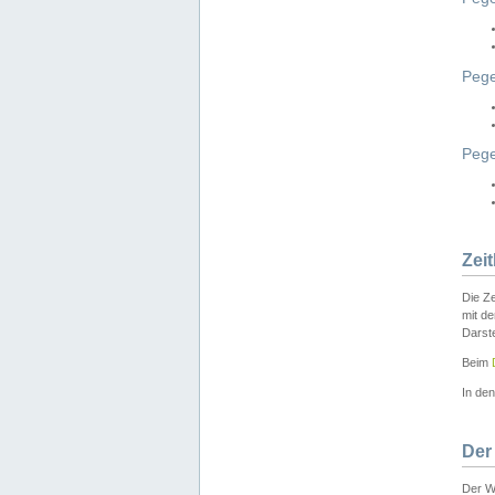
Pege
Peg
Zei
Die Ze
mit d
Darst
Beim
In de
Der
Der W