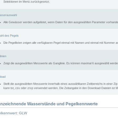
Selektionen im Menü zurückgesetzt.
sserauswahl
Alle Gewässer werden aufgelistet, wenn Daten für den ausgewählten Parameter vorhande
ahl des Pegels
Die Pegellisten zeigen alle verfügbaren Pegel einmal mit Namen und einmal mit Nummer a
inien
Zeigt die ausgewählten Messwerte als Ganglinie. Es können maximal 6 ausgewählt werde
load
Stellt die ausgewählten Messwerte innerhalb eines auswählbaren Zeitbereichs in einer Zi
kann txt, csv oder zrxp verwendet werden. Die Zeitangabe in den Download-Dateien ist 
nzeichnende Wasserstände und Pegelkennwerte
lkennwert: GLW