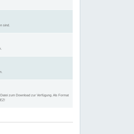
n sind.
n.
n.
p Datei zum Download zur Verfügung. Als Format
MEZ!