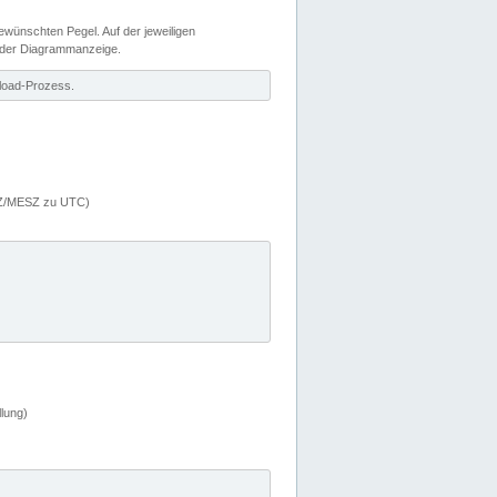
wünschten Pegel. Auf der jeweiligen
 der Diagrammanzeige.
load-Prozess.
MEZ/MESZ zu UTC)
lung)