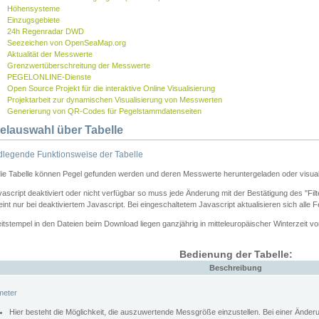
Höhensysteme
Einzugsgebiete
24h Regenradar DWD
Seezeichen von OpenSeaMap.org
Aktualität der Messwerte
Grenzwertüberschreitung der Messwerte
PEGELONLINE-Dienste
Open Source Projekt für die interaktive Online Visualisierung
Projektarbeit zur dynamischen Visualisierung von Messwerten
Generierung von QR-Codes für Pegelstammdatenseiten
elauswahl über Tabelle
legende Funktionsweise der Tabelle
die Tabelle können Pegel gefunden werden und deren Messwerte heruntergeladen oder visuali
vascript deaktiviert oder nicht verfügbar so muss jede Änderung mit der Bestätigung des "Filt
int nur bei deaktiviertem Javascript. Bei eingeschaltetem Javascript aktualisieren sich alle 
itstempel in den Dateien beim Download liegen ganzjährig in mitteleuropäischer Winterzeit vo
Bedienung der Tabelle:
Beschreibung
meter
Hier besteht die Möglichkeit, die auszuwertende Messgröße einzustellen. Bei einer Ände