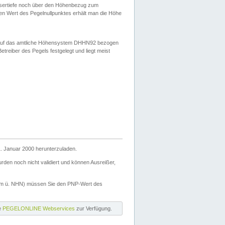
ssertiefe noch über den Höhenbezug zum
en Wert des Pegelnullpunktes erhält man die Höhe
d auf das amtliche Höhensystem DHHN92 bezogen
reiber des Pegels festgelegt und liegt meist
. Januar 2000 herunterzuladen.
den noch nicht validiert und können Ausreißer,
(m ü. NHN) müssen Sie den PNP-Wert des
ie
PEGELONLINE Webservices
zur Verfügung.