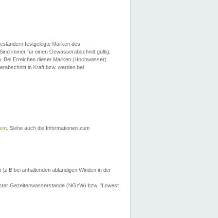
esländern festgelegte Marken des
Sind immer für einen Gewässerabschnitt gültig.
. Bei Erreichen dieser Marken (Hochwasser)
erabschnitt in Kraft bzw. werden bei
tem
. Siehe auch die Informationen zum
 (z.B bei anhaltenden ablandigen Winden in der
drigster Gezeitenwasserstande (NGzW) bzw. "Lowest