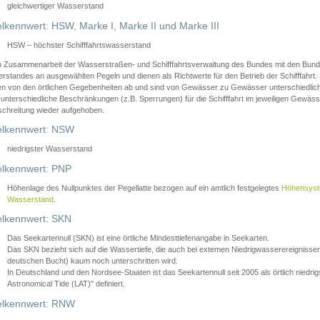
gleichwertiger Wasserstand
lkennwert: HSW, Marke I, Marke II und Marke III
HSW – höchster Schifffahrtswasserstand
in Zusammenarbeit der Wasserstraßen- und Schifffahrtsverwaltung des Bundes mit den Bund
standes an ausgewählten Pegeln und dienen als Richtwerte für den Betrieb der Schifffahrt. 
n von den örtlichen Gegebenheiten ab und sind von Gewässer zu Gewässer unterschiedlich
 unterschiedliche Beschränkungen (z.B. Sperrungen) für die Schifffahrt im jeweiligen Gewäss
schreitung wieder aufgehoben.
lkennwert: NSW
niedrigster Wasserstand
lkennwert: PNP
Höhenlage des Nullpunktes der Pegellatte bezogen auf ein amtlich festgelegtes
Höhensys
Wasserstand
.
lkennwert: SKN
Das Seekartennull (SKN) ist eine örtliche Mindesttiefenangabe in Seekarten.
Das SKN bezieht sich auf die Wassertiefe, die auch bei extemen Niedrigwasserereignissen
deutschen Bucht) kaum noch unterschritten wird.
In Deutschland und den Nordsee-Staaten ist das Seekartennull seit 2005 als örtlich nie
Astronomical Tide (LAT)" definiert.
lkennwert: RNW