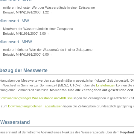
mittlerer niedrigster Wert der Wasserstände in einer Zeitspanne
Beispiel: MNW(1991/2000) 1,22 m
lkennwert: MW
Mittelwert der Wasserstände in einer Zeitspanne
Beispiel: MN(1991/2000) 3,00 m
elkennwert: MHW
mittlerer höchster Wert der Wasserstände in einer Zeitspanne
Beispiel: MHW(1991/2000) 6,00 m
tbezug der Messwerte
itangaben der Messwerte werden standardmäßig in gesetzlicher (lokaler) Zeit dargestellt. D
em Wechsel im Sommer zur Sommerzeit (MESZ, UTC+2). über die
Einstellungen
können Sie d
ellung ohne Sommerzeit einstellen.
Momentan sind alle Zeitangaben auf gesetzliche Zeit e
Download langfristiger Wasserstände und Abflüsse
liegen die Zeitangaben in gesetzlicher Zeit
n zum
Download angebotenen Tagesdateien
liegen die Zeitangaben grundsätzlich ganzjährig in
 Wasserstand
asserstand ist der lotrechte Abstand eines Punktes des Wasserspiegels über dem
Pegelnul