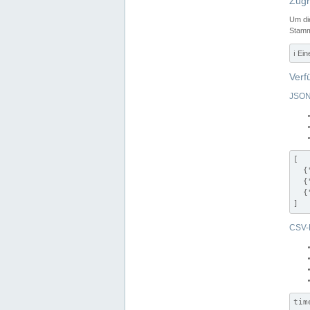
Zugr
Um di
Stamm
ℹ️ Ei
Verf
JSON
[

  {
  {
  {
]
CSV-
tim