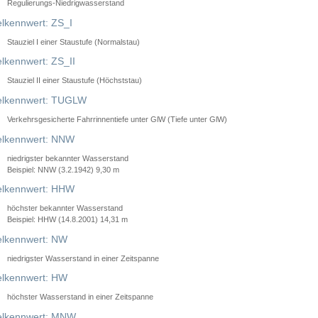
Regulierungs-Niedrigwasserstand
lkennwert: ZS_I
Stauziel I einer Staustufe (Normalstau)
lkennwert: ZS_II
Stauziel II einer Staustufe (Höchststau)
elkennwert: TUGLW
Verkehrsgesicherte Fahrrinnentiefe unter GlW (Tiefe unter GlW)
lkennwert: NNW
niedrigster bekannter Wasserstand
Beispiel: NNW (3.2.1942) 9,30 m
lkennwert: HHW
höchster bekannter Wasserstand
Beispiel: HHW (14.8.2001) 14,31 m
lkennwert: NW
niedrigster Wasserstand in einer Zeitspanne
lkennwert: HW
höchster Wasserstand in einer Zeitspanne
elkennwert: MNW