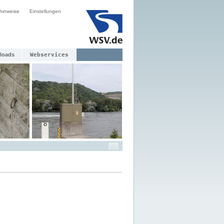
hinweise
Einstellungen
loads
Webservices