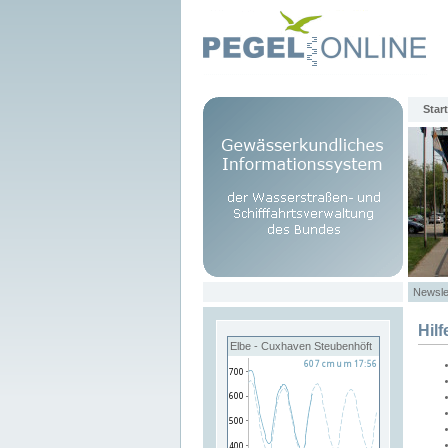
Start
Newsle
Hilf
Elbe - Cuxhaven Steubenhöft