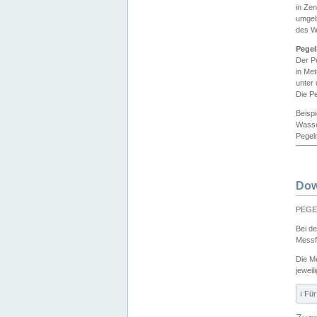
in Ze
umgeb
des W
Pegel
Der P
in Me
unter
Die Pe
Beisp
Wasse
Pegeln
Dow
PEGEL
Bei d
Messf
Die M
jeweil
ℹ️ F