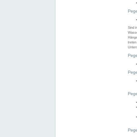
Pege
Sind 
Wasser
Hänge
treten
Unter
Pege
Pege
Pege
Pege