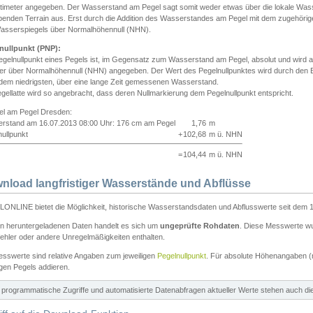
ntimeter angegeben. Der Wasserstand am Pegel sagt somit weder etwas über die lokale Wa
enden Terrain aus. Erst durch die Addition des Wasserstandes am Pegel mit dem zugehörig
asserspiegels über Normalhöhennull (NHN).
nullpunkt (PNP):
egelnullpunkt eines Pegels ist, im Gegensatz zum Wasserstand am Pegel, absolut und wir
ter über Normalhöhennull (NHN) angegeben. Der Wert des Pegelnullpunktes wird durch den Bet
 dem niedrigsten, über eine lange Zeit gemessenen Wasserstand.
gellatte wird so angebracht, dass deren Nullmarkierung dem Pegelnullpunkt entspricht.
iel am Pegel Dresden:
rstand am 16.07.2013 08:00 Uhr: 176 cm am Pegel
1,76
m
ullpunkt
+
102,68
m ü. NHN
=
104,44
m ü. NHN
nload langfristiger Wasserstände und Abflüsse
ONLINE bietet die Möglichkeit, historische Wasserstandsdaten und Abflusswerte seit dem 1
en heruntergeladenen Daten handelt es sich um
ungeprüfte Rohdaten
. Diese Messwerte wur
ehler oder andere Unregelmäßigkeiten enthalten.
esswerte sind relative Angaben zum jeweiligen
Pegelnullpunkt
. Für absolute Höhenangaben 
igen Pegels addieren.
ür programmatische Zugriffe und automatisierte Datenabfragen aktueller Werte stehen auch d