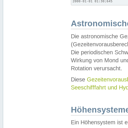
2000-01-01 01:30;645
Astronomische
Die astronomische Gez
(Gezeitenvorausberec
Die periodischen Schw
Wirkung von Mond und
Rotation verursacht.
Diese
Gezeitenvorau
Seeschifffahrt und Hy
Höhensystem
Ein Höhensystem ist e