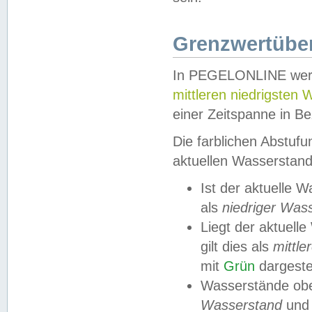
Grenzwertüber
In PEGELONLINE werde
mittleren niedrigsten
einer Zeitspanne in Be
Die farblichen Abstuf
aktuellen Wasserstand
Ist der aktuelle 
als
niedriger Was
Liegt der aktue
gilt dies als
mittle
mit
Grün
dargestel
Wasserstände obe
Wasserstand
und