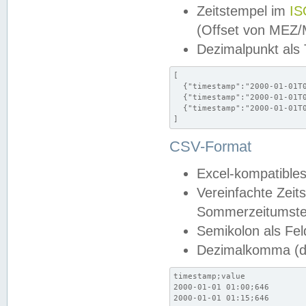
Zeitstempel im
IS
(Offset von MEZ
Dezimalpunkt als
[

  {"timestamp":"2000-01-01T0
  {"timestamp":"2000-01-01T0
  {"timestamp":"2000-01-01T0
]
CSV-Format
Excel-kompatibles
Vereinfachte Zeit
Sommerzeitumstel
Semikolon als Fel
Dezimalkomma (de
timestamp;value

2000-01-01 01:00;646

2000-01-01 01:15;646
