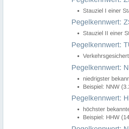
Stauziel I einer S
Pegelkennwert: Z
Stauziel II einer 
Pegelkennwert:
Verkehrsgesichert
Pegelkennwert:
niedrigster bekan
Beispiel: NNW (3
Pegelkennwert:
höchster bekannt
Beispiel: HHW (1
Pegelkennwert: 