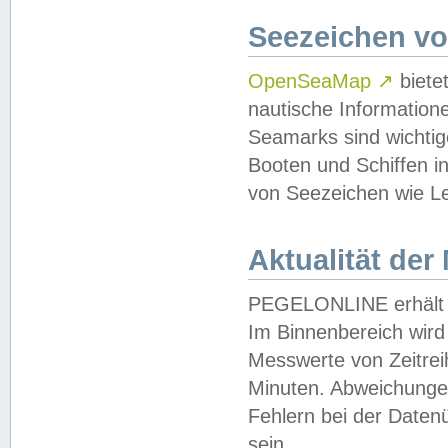
Seezeichen v
OpenSeaMap
↗
biete
nautische Information
Seamarks sind wichtig
Booten und Schiffen i
von Seezeichen wie Le
Aktualität der
PEGELONLINE erhält u
Im Binnenbereich wird 
Messwerte von Zeitreih
Minuten. Abweichungen
Fehlern bei der Daten
sein.