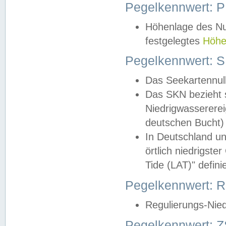
Pegelkennwert: 
Höhenlage des Nul
festgelegtes
Höhe
Pegelkennwert: 
Das Seekartennull
Das SKN bezieht s
Niedrigwassererei
deutschen Bucht) 
In Deutschland un
örtlich niedrigst
Tide (LAT)" definie
Pegelkennwert:
Regulierungs-Nie
Pegelkennwert: Z