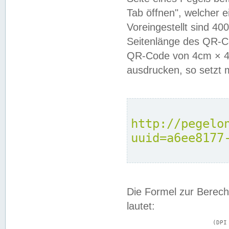
Tab öffnen", welcher 
Voreingestellt sind 4
Seitenlänge des QR-C
QR-Code von 4cm × 4c
ausdrucken, so setzt 
http://pegelo
uuid=a6ee8177
Die Formel zur Berech
lautet:
			(DPI × Druckkantenlänge in cm) ÷ 2,54 = Kantenlänge in Pixel
