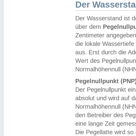
Der Wasserst
Der Wasserstand ist d
über dem
Pegelnullp
Zentimeter angegeben
die lokale Wassertie
aus. Erst durch die A
Wert des Pegelnullpun
Normalhöhennull (NHN
Pegelnullpunkt (PNP)
Der Pegelnullpunkt ei
absolut und wird auf
Normalhöhennull (NHN
den Betreiber des Pege
eine lange Zeit geme
Die Pegellatte wird s