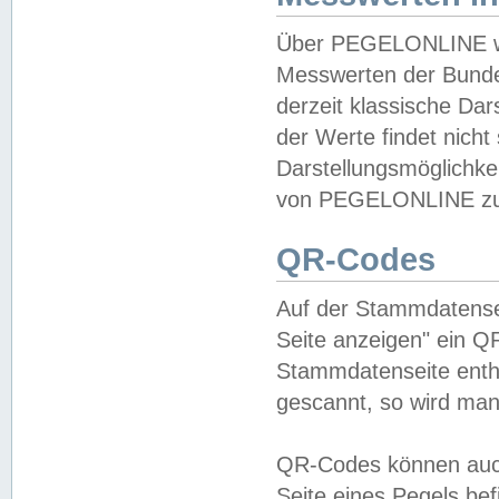
Über PEGELONLINE wer
Messwerten der Bundes
derzeit klassische Da
der Werte findet nicht 
Darstellungsmöglichkei
von PEGELONLINE zu 
QR-Codes
Auf der Stammdatensei
Seite anzeigen" ein Q
Stammdatenseite enthä
gescannt, so wird man
QR-Codes können auc
Seite eines Pegels be