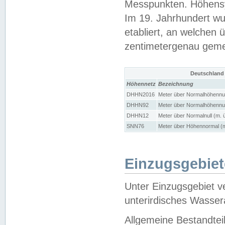
Messpunkten. Höhensy
Im 19. Jahrhundert wu
etabliert, an welchen 
zentimetergenau gem
Deutschland
Höhennetz
Bezeichnung
DHHN2016
Meter über Normalhöhennul
DHHN92
Meter über Normalhöhennul
DHHN12
Meter über Normalnull (m. 
SNN76
Meter über Höhennormal (m
Einzugsgebiet
Unter Einzugsgebiet v
unterirdisches Wasser
Allgemeine Bestandtei