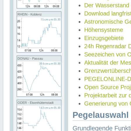
Der Wasserstand
Download langfris
RHEIN - Koblenz
Astronomische Gez
Höhensysteme
Einzugsgebiete
24h Regenradar
Seezeichen von 
DONAU - Passau
Aktualität der Me
Grenzwertübersch
PEGELONLINE-Di
Open Source Projek
Projektarbeit zur
Generierung von 
ODER - Eisenhüttenstadt
Pegelauswahl 
Grundlegende Funkti