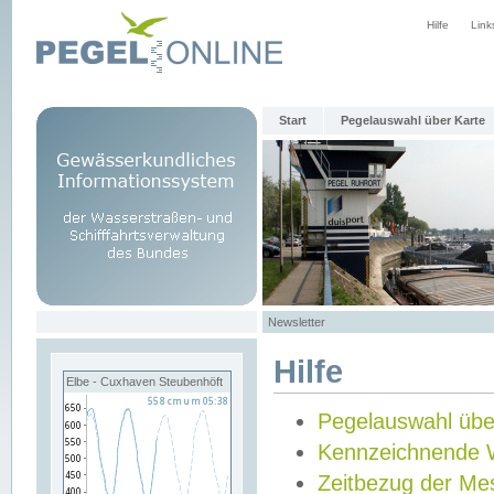
Hilfe
Link
Start
Pegelauswahl über Karte
Newsletter
Hilfe
Elbe - Cuxhaven Steubenhöft
Pegelauswahl übe
Kennzeichnende 
Zeitbezug der Me