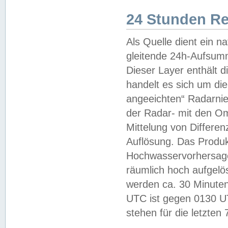
24 Stunden R
Als Quelle dient ein n
gleitende 24h-Aufsum
Dieser Layer enthält
handelt es sich um di
angeeichten“ Radarnie
der Radar- mit den O
Mittelung von Differe
Auflösung. Das Produk
Hochwasservorhersagez
räumlich hoch aufgelö
werden ca. 30 Minuten
UTC ist gegen 0130 UTC
stehen für die letzten