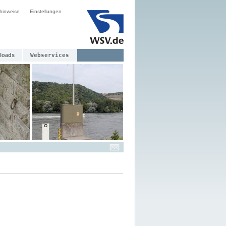
hinweise
Einstellungen
loads
Webservices