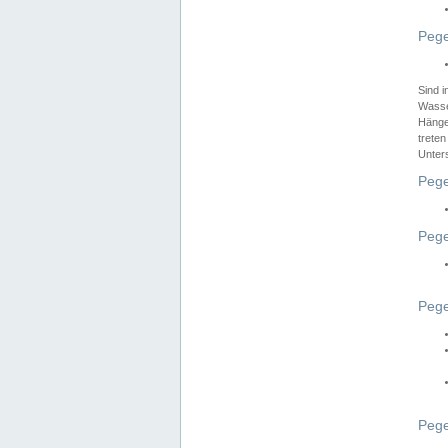
Pege
Sind 
Wasser
Hänge
treten
Unter
Pege
Pege
Pege
Pege