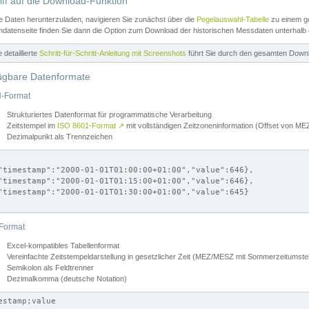
iff auf die Download-Funktion
e Daten herunterzuladen, navigieren Sie zunächst über die
Pegelauswahl-Tabelle
zu einem ge
datenseite finden Sie dann die Option zum Download der historischen Messdaten unterhalb
ne detaillierte
Schritt-für-Schritt-Anleitung mit Screenshots
führt Sie durch den gesamten Down
ügbare Datenformate
-Format
Strukturiertes Datenformat für programmatische Verarbeitung
Zeitstempel im
ISO 8601-Format
↗
mit vollständigen Zeitzoneninformation (Offset von 
Dezimalpunkt als Trennzeichen
"timestamp":"2000-01-01T01:00:00+01:00","value":646},

"timestamp":"2000-01-01T01:15:00+01:00","value":646},

"timestamp":"2000-01-01T01:30:00+01:00","value":645}

Format
Excel-kompatibles Tabellenformat
Vereinfachte Zeitstempeldarstellung in gesetzlicher Zeit (MEZ/MESZ mit Sommerzeitumstel
Semikolon als Feldtrenner
Dezimalkomma (deutsche Notation)
estamp;value
