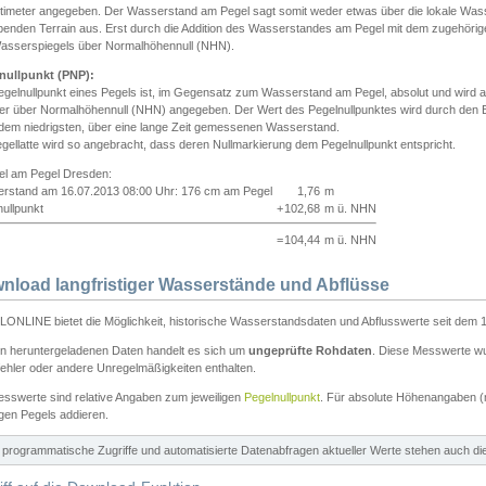
ntimeter angegeben. Der Wasserstand am Pegel sagt somit weder etwas über die lokale Wa
enden Terrain aus. Erst durch die Addition des Wasserstandes am Pegel mit dem zugehörig
asserspiegels über Normalhöhennull (NHN).
nullpunkt (PNP):
egelnullpunkt eines Pegels ist, im Gegensatz zum Wasserstand am Pegel, absolut und wir
ter über Normalhöhennull (NHN) angegeben. Der Wert des Pegelnullpunktes wird durch den Bet
 dem niedrigsten, über eine lange Zeit gemessenen Wasserstand.
gellatte wird so angebracht, dass deren Nullmarkierung dem Pegelnullpunkt entspricht.
iel am Pegel Dresden:
rstand am 16.07.2013 08:00 Uhr: 176 cm am Pegel
1,76
m
ullpunkt
+
102,68
m ü. NHN
=
104,44
m ü. NHN
nload langfristiger Wasserstände und Abflüsse
ONLINE bietet die Möglichkeit, historische Wasserstandsdaten und Abflusswerte seit dem 1
en heruntergeladenen Daten handelt es sich um
ungeprüfte Rohdaten
. Diese Messwerte wur
ehler oder andere Unregelmäßigkeiten enthalten.
esswerte sind relative Angaben zum jeweiligen
Pegelnullpunkt
. Für absolute Höhenangaben 
igen Pegels addieren.
ür programmatische Zugriffe und automatisierte Datenabfragen aktueller Werte stehen auch d