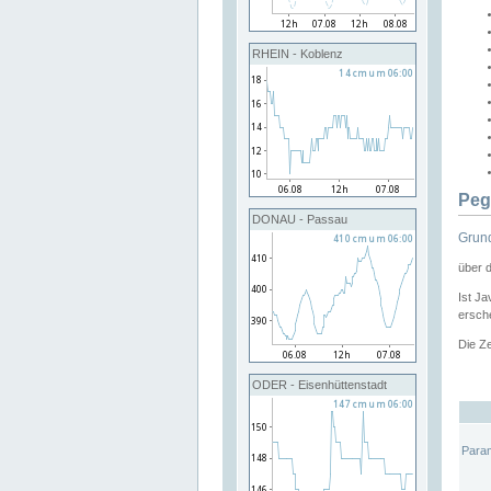
RHEIN - Koblenz
Peg
DONAU - Passau
Grund
über 
Ist Ja
ersche
Die Ze
ODER - Eisenhüttenstadt
Para