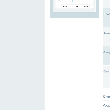
Gewä
Ausw
Gangl
Down
Ken
Pege