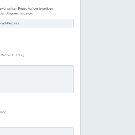
wünschten Pegel. Auf der jeweiligen
 der Diagrammanzeige.
load-Prozess.
MEZ/MESZ zu UTC)
lung)