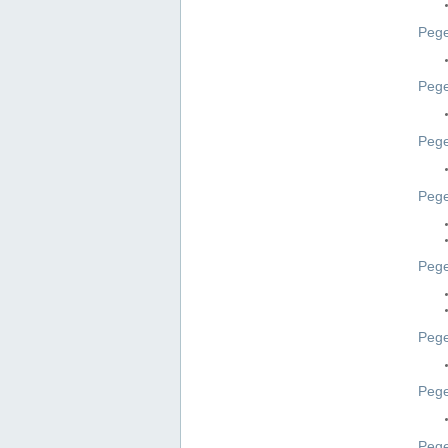
Pege
Pege
Peg
Pege
Pege
Pege
Pege
Peg