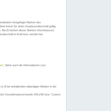
esländern festgelegte Marken des
Sind immer für einen Gewässerabschnitt gültig.
. Bei Erreichen dieser Marken (Hochwasser)
erabschnitt in Kraft bzw. werden bei
tem
. Siehe auch die Informationen zum
 (z.B bei anhaltenden ablandigen Winden in der
drigster Gezeitenwasserstande (NGzW) bzw. "Lowest