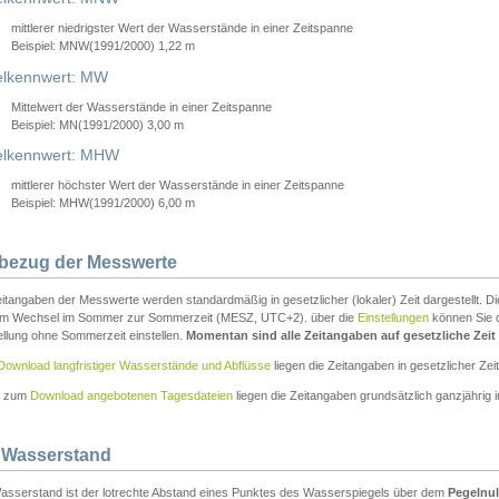
mittlerer niedrigster Wert der Wasserstände in einer Zeitspanne
Beispiel: MNW(1991/2000) 1,22 m
lkennwert: MW
Mittelwert der Wasserstände in einer Zeitspanne
Beispiel: MN(1991/2000) 3,00 m
elkennwert: MHW
mittlerer höchster Wert der Wasserstände in einer Zeitspanne
Beispiel: MHW(1991/2000) 6,00 m
tbezug der Messwerte
itangaben der Messwerte werden standardmäßig in gesetzlicher (lokaler) Zeit dargestellt. D
em Wechsel im Sommer zur Sommerzeit (MESZ, UTC+2). über die
Einstellungen
können Sie d
ellung ohne Sommerzeit einstellen.
Momentan sind alle Zeitangaben auf gesetzliche Zeit e
Download langfristiger Wasserstände und Abflüsse
liegen die Zeitangaben in gesetzlicher Zeit
n zum
Download angebotenen Tagesdateien
liegen die Zeitangaben grundsätzlich ganzjährig in
 Wasserstand
asserstand ist der lotrechte Abstand eines Punktes des Wasserspiegels über dem
Pegelnul