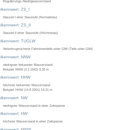
Regulierungs-Niedrigwasserstand
lkennwert: ZS_I
Stauziel I einer Staustufe (Normalstau)
lkennwert: ZS_II
Stauziel II einer Staustufe (Höchststau)
elkennwert: TUGLW
Verkehrsgesicherte Fahrrinnentiefe unter GlW (Tiefe unter GlW)
lkennwert: NNW
niedrigster bekannter Wasserstand
Beispiel: NNW (3.2.1942) 9,30 m
lkennwert: HHW
höchster bekannter Wasserstand
Beispiel: HHW (14.8.2001) 14,31 m
lkennwert: NW
niedrigster Wasserstand in einer Zeitspanne
lkennwert: HW
höchster Wasserstand in einer Zeitspanne
elkennwert: MNW