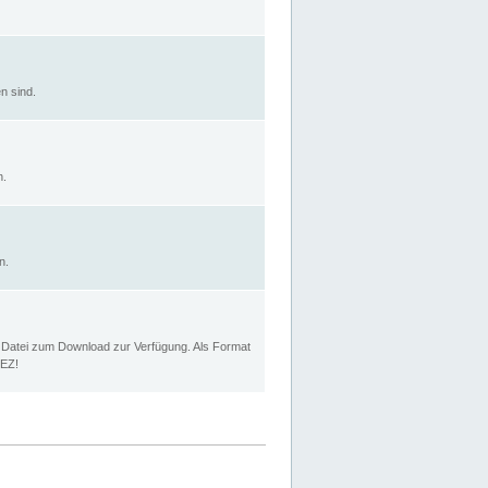
n sind.
n.
n.
p Datei zum Download zur Verfügung. Als Format
MEZ!