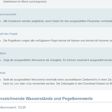
Selektionen im Menü zurückgesetzt.
sserauswahl
Alle Gewässer werden aufgelistet, wenn Daten für den ausgewählten Parameter vorhande
ahl des Pegels
Die Pegellisten zeigen alle verfügbaren Pegel einmal mit Namen und einmal mit Nummer a
inien
Zeigt die ausgewählten Messwerte als Ganglinie. Es können maximal 6 ausgewählt werde
load
Stellt die ausgewählten Messwerte innerhalb eines auswählbaren Zeitbereichs in einer Zi
kann txt, csv oder zrxp verwendet werden. Die Zeitangabe in den Download-Dateien ist 
nzeichnende Wasserstände und Pegelkennwerte
lkennwert: GLW