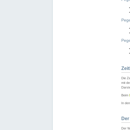
Pege
Peg
Zei
Die Ze
mit d
Darst
Beim
In de
Der
Der W