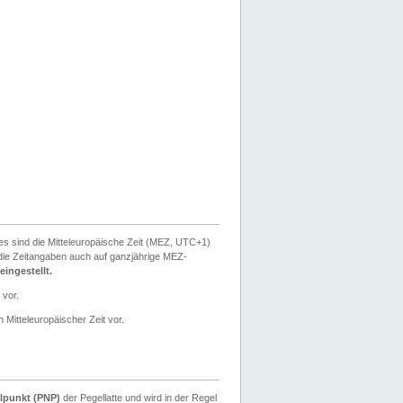
ies sind die Mitteleuropäische Zeit (MEZ, UTC+1)
ie Zeitangaben auch auf ganzjährige MEZ-
ingestellt.
 vor.
 Mitteleuropäischer Zeit vor.
lpunkt (PNP)
der Pegellatte und wird in der Regel