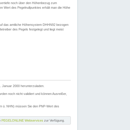
ssertiefe noch über den Höhenbezug zum
en Wert des Pegelnullpunktes erhält man die Höhe
d auf das amtliche Höhensystem DHHN92 bezogen
reiber des Pegels festgelegt und liegt meist
. Januar 2000 herunterzuladen.
den noch nicht validiert und können Ausreißer,
(m ü. NHN) müssen Sie den PNP-Wert des
ie
PEGELONLINE Webservices
zur Verfügung.