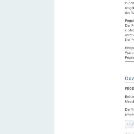
in Ze
umgeb
des W
Pegel
Der P
in Me
unter
Die Pe
Beisp
Wasse
Pegeln
Dow
PEGEL
Bei d
Messf
Die M
jeweil
ℹ️ F