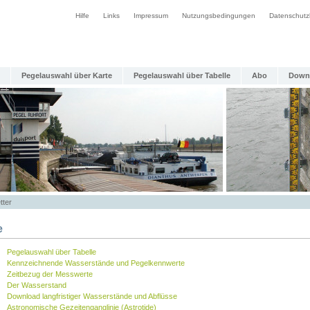
Hilfe
Links
Impressum
Nutzungsbedingungen
Datenschutz
Pegelauswahl über Karte
Pegelauswahl über Tabelle
Abo
Down
tter
e
Pegelauswahl über Tabelle
Kennzeichnende Wasserstände und Pegelkennwerte
Zeitbezug der Messwerte
Der Wasserstand
Download langfristiger Wasserstände und Abflüsse
Astronomische Gezeitenganglinie (Astrotide)