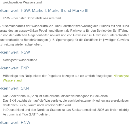
gleichwertiger Wasserstand
lkennwert: HSW, Marke I, Marke II und Marke III
HSW – höchster Schifffahrtswasserstand
in Zusammenarbeit der Wasserstraßen- und Schifffahrtsverwaltung des Bundes mit den Bund
standes an ausgewählten Pegeln und dienen als Richtwerte für den Betrieb der Schifffahrt. 
n von den örtlichen Gegebenheiten ab und sind von Gewässer zu Gewässer unterschiedlich
 unterschiedliche Beschränkungen (z.B. Sperrungen) für die Schifffahrt im jeweiligen Gewäss
schreitung wieder aufgehoben.
lkennwert: NSW
niedrigster Wasserstand
lkennwert: PNP
Höhenlage des Nullpunktes der Pegellatte bezogen auf ein amtlich festgelegtes
Höhensys
Wasserstand
.
lkennwert: SKN
Das Seekartennull (SKN) ist eine örtliche Mindesttiefenangabe in Seekarten.
Das SKN bezieht sich auf die Wassertiefe, die auch bei extemen Niedrigwasserereignissen
deutschen Bucht) kaum noch unterschritten wird.
In Deutschland und den Nordsee-Staaten ist das Seekartennull seit 2005 als örtlich nie
Astronomical Tide (LAT)" definiert.
lkennwert: RNW