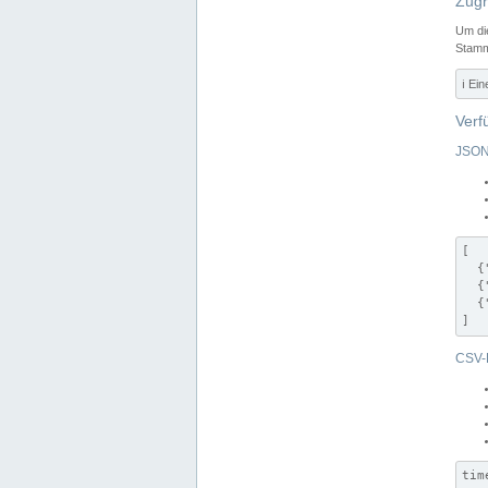
Zugr
Um di
Stamm
ℹ️ Ei
Verf
JSON
[

  {
  {
  {
]
CSV-
tim