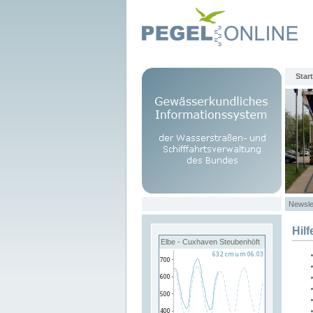
Start
Newsle
Hilf
Elbe - Cuxhaven Steubenhöft