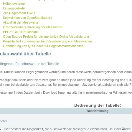
Höhensysteme
Einzugsgebiete
24h Regenradar DWD
Seezeichen von OpenSeaMap.org
Aktualität der Messwerte
Grenzwertüberschreitung der Messwerte
PEGELONLINE-Dienste
Open Source Projekt für die interaktive Online Visualisierung
Projektarbeit zur dynamischen Visualisierung von Messwerten
Generierung von QR-Codes für Pegelstammdatenseiten
elauswahl über Tabelle
legende Funktionsweise der Tabelle
die Tabelle können Pegel gefunden werden und deren Messwerte heruntergeladen oder visuali
vascript deaktiviert oder nicht verfügbar so muss jede Änderung mit der Bestätigung des "Filt
int nur bei deaktiviertem Javascript. Bei eingeschaltetem Javascript aktualisieren sich alle 
itstempel in den Dateien beim Download liegen ganzjährig in mitteleuropäischer Winterzeit vo
Bedienung der Tabelle:
Beschreibung
meter
Hier besteht die Möglichkeit, die auszuwertende Messgröße einzustellen. Bei einer Ände