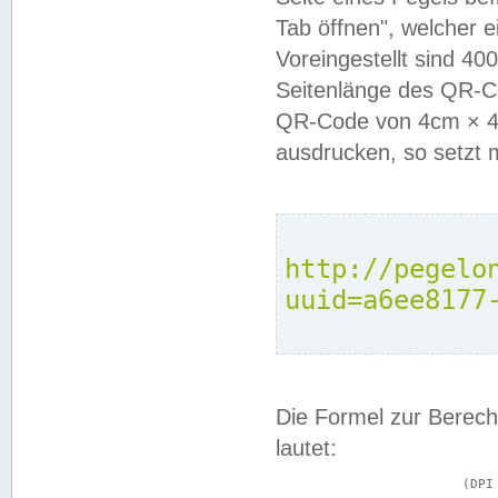
Tab öffnen", welcher 
Voreingestellt sind 4
Seitenlänge des QR-C
QR-Code von 4cm × 4c
ausdrucken, so setzt 
http://pegelo
uuid=a6ee8177
Die Formel zur Berech
lautet:
			(DPI × Druckkantenlänge in cm) ÷ 2,54 = Kantenlänge in Pixel
