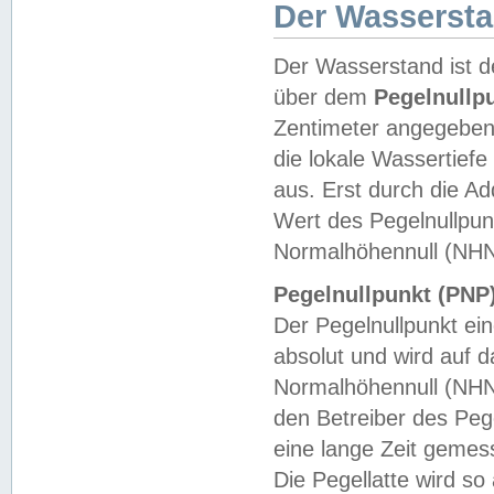
Der Wasserst
Der Wasserstand ist d
über dem
Pegelnullp
Zentimeter angegeben
die lokale Wassertie
aus. Erst durch die A
Wert des Pegelnullpun
Normalhöhennull (NHN
Pegelnullpunkt (PNP)
Der Pegelnullpunkt ei
absolut und wird auf
Normalhöhennull (NHN
den Betreiber des Pege
eine lange Zeit geme
Die Pegellatte wird s