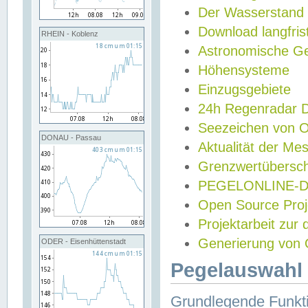
Der Wasserstand
Download langfris
RHEIN - Koblenz
Astronomische Gez
Höhensysteme
Einzugsgebiete
24h Regenradar
Seezeichen von 
DONAU - Passau
Aktualität der Me
Grenzwertübersch
PEGELONLINE-Di
Open Source Projek
Projektarbeit zur
Generierung von 
ODER - Eisenhüttenstadt
Pegelauswahl 
Grundlegende Funkti