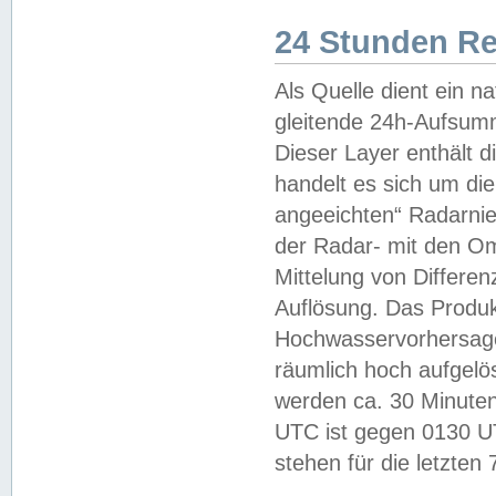
24 Stunden R
Als Quelle dient ein n
gleitende 24h-Aufsum
Dieser Layer enthält
handelt es sich um di
angeeichten“ Radarnie
der Radar- mit den O
Mittelung von Differe
Auflösung. Das Produk
Hochwasservorhersagez
räumlich hoch aufgelö
werden ca. 30 Minuten
UTC ist gegen 0130 UTC
stehen für die letzten