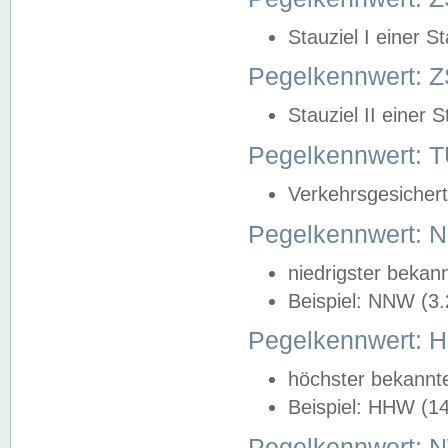
Stauziel I einer S
Pegelkennwert: Z
Stauziel II einer 
Pegelkennwert:
Verkehrsgesichert
Pegelkennwert:
niedrigster bekan
Beispiel: NNW (3
Pegelkennwert:
höchster bekannt
Beispiel: HHW (1
Pegelkennwert: 