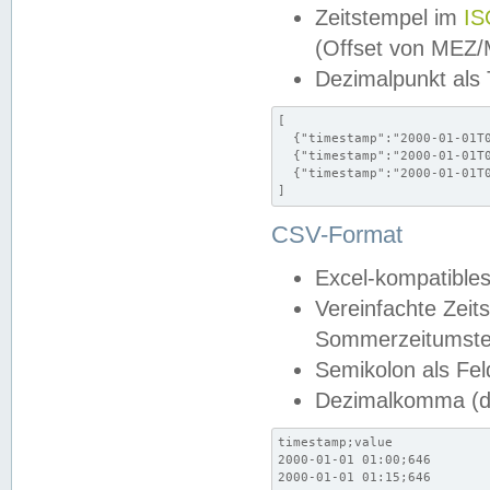
Zeitstempel im
IS
(Offset von MEZ
Dezimalpunkt als
[

  {"timestamp":"2000-01-01T0
  {"timestamp":"2000-01-01T0
  {"timestamp":"2000-01-01T0
]
CSV-Format
Excel-kompatibles
Vereinfachte Zeit
Sommerzeitumstel
Semikolon als Fel
Dezimalkomma (de
timestamp;value

2000-01-01 01:00;646

2000-01-01 01:15;646
