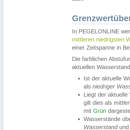
Grenzwertüber
In PEGELONLINE werde
mittleren niedrigsten
einer Zeitspanne in Be
Die farblichen Abstuf
aktuellen Wasserstand
Ist der aktuelle 
als
niedriger Was
Liegt der aktue
gilt dies als
mittle
mit
Grün
dargestel
Wasserstände obe
Wasserstand
und