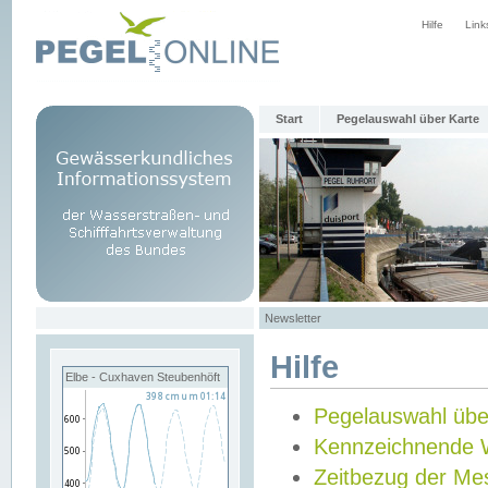
Hilfe
Link
Start
Pegelauswahl über Karte
Newsletter
Hilfe
Elbe - Cuxhaven Steubenhöft
Pegelauswahl übe
Kennzeichnende 
Zeitbezug der Me