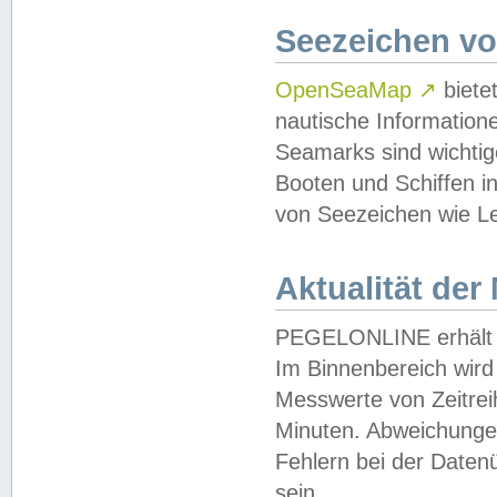
Seezeichen v
OpenSeaMap
↗
biete
nautische Information
Seamarks sind wichtig
Booten und Schiffen i
von Seezeichen wie Le
Aktualität der
PEGELONLINE erhält u
Im Binnenbereich wird 
Messwerte von Zeitreih
Minuten. Abweichungen
Fehlern bei der Daten
sein.