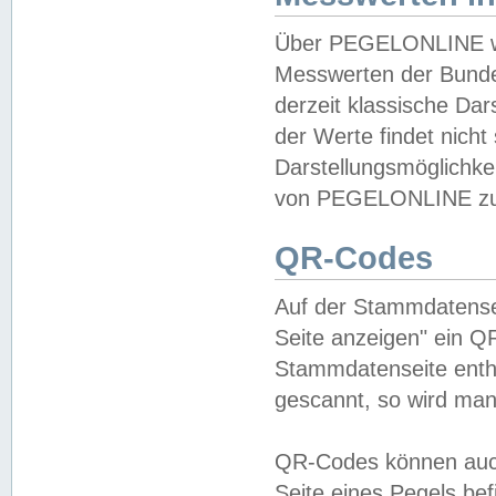
Über PEGELONLINE wer
Messwerten der Bundes
derzeit klassische Da
der Werte findet nicht 
Darstellungsmöglichkei
von PEGELONLINE zu 
QR-Codes
Auf der Stammdatensei
Seite anzeigen" ein Q
Stammdatenseite enthä
gescannt, so wird man
QR-Codes können auc
Seite eines Pegels be