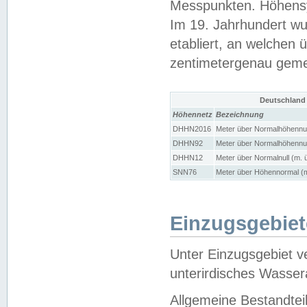
Messpunkten. Höhensy
Im 19. Jahrhundert wu
etabliert, an welchen 
zentimetergenau gem
Deutschland
Höhennetz
Bezeichnung
DHHN2016
Meter über Normalhöhennul
DHHN92
Meter über Normalhöhennul
DHHN12
Meter über Normalnull (m. 
SNN76
Meter über Höhennormal (m
Einzugsgebiet
Unter Einzugsgebiet v
unterirdisches Wasser
Allgemeine Bestandtei