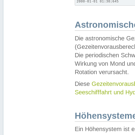
2000-01-01 01:30;645
Astronomische
Die astronomische Gez
(Gezeitenvorausberec
Die periodischen Schw
Wirkung von Mond und
Rotation verursacht.
Diese
Gezeitenvorau
Seeschifffahrt und Hy
Höhensystem
Ein Höhensystem ist e