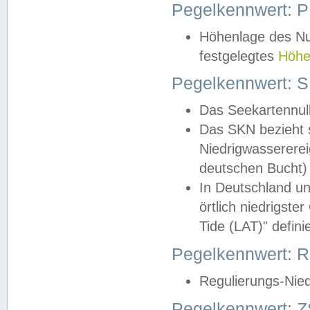
Pegelkennwert: 
Höhenlage des Nul
festgelegtes
Höhe
Pegelkennwert: 
Das Seekartennull
Das SKN bezieht s
Niedrigwassererei
deutschen Bucht) 
In Deutschland un
örtlich niedrigst
Tide (LAT)" definie
Pegelkennwert:
Regulierungs-Nie
Pegelkennwert: Z