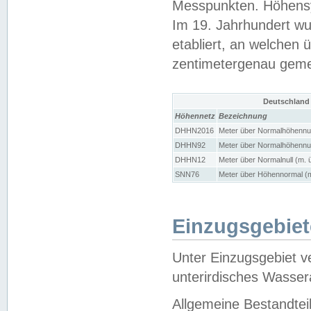
Messpunkten. Höhensy
Im 19. Jahrhundert wu
etabliert, an welchen 
zentimetergenau gem
Deutschland
Höhennetz
Bezeichnung
DHHN2016
Meter über Normalhöhennul
DHHN92
Meter über Normalhöhennul
DHHN12
Meter über Normalnull (m. 
SNN76
Meter über Höhennormal (m
Einzugsgebiet
Unter Einzugsgebiet v
unterirdisches Wasser
Allgemeine Bestandtei