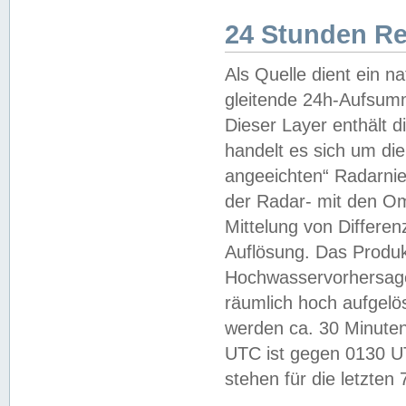
24 Stunden R
Als Quelle dient ein n
gleitende 24h-Aufsum
Dieser Layer enthält
handelt es sich um di
angeeichten“ Radarnie
der Radar- mit den O
Mittelung von Differe
Auflösung. Das Produk
Hochwasservorhersagez
räumlich hoch aufgelö
werden ca. 30 Minuten
UTC ist gegen 0130 UTC
stehen für die letzten