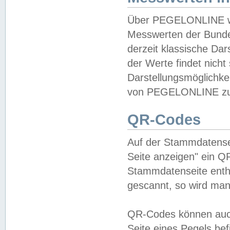
Über PEGELONLINE wer
Messwerten der Bundes
derzeit klassische Da
der Werte findet nicht 
Darstellungsmöglichkei
von PEGELONLINE zu 
QR-Codes
Auf der Stammdatensei
Seite anzeigen" ein Q
Stammdatenseite enthä
gescannt, so wird man
QR-Codes können auc
Seite eines Pegels be