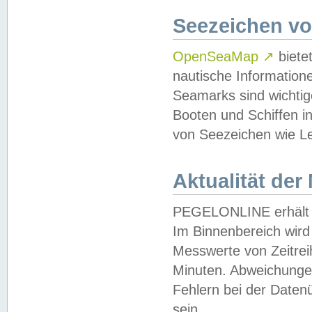
Seezeichen v
OpenSeaMap
↗
biete
nautische Information
Seamarks sind wichtig
Booten und Schiffen i
von Seezeichen wie Le
Aktualität der
PEGELONLINE erhält u
Im Binnenbereich wird 
Messwerte von Zeitreih
Minuten. Abweichungen
Fehlern bei der Daten
sein.