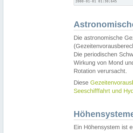
2000-01-01 01:30;645
Astronomische
Die astronomische Gez
(Gezeitenvorausberec
Die periodischen Schw
Wirkung von Mond und
Rotation verursacht.
Diese
Gezeitenvorau
Seeschifffahrt und Hy
Höhensystem
Ein Höhensystem ist e