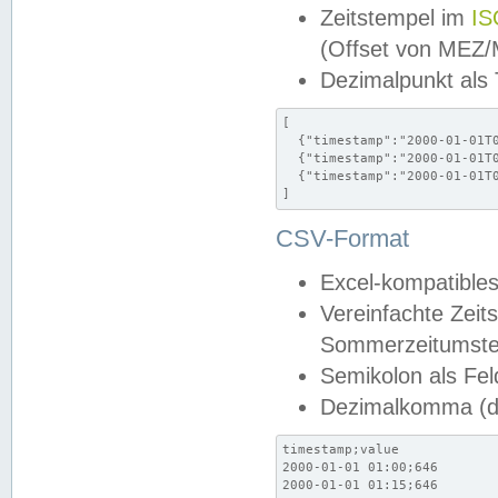
Zeitstempel im
IS
(Offset von MEZ
Dezimalpunkt als
[

  {"timestamp":"2000-01-01T0
  {"timestamp":"2000-01-01T0
  {"timestamp":"2000-01-01T0
]
CSV-Format
Excel-kompatibles
Vereinfachte Zeit
Sommerzeitumstel
Semikolon als Fel
Dezimalkomma (de
timestamp;value

2000-01-01 01:00;646

2000-01-01 01:15;646
