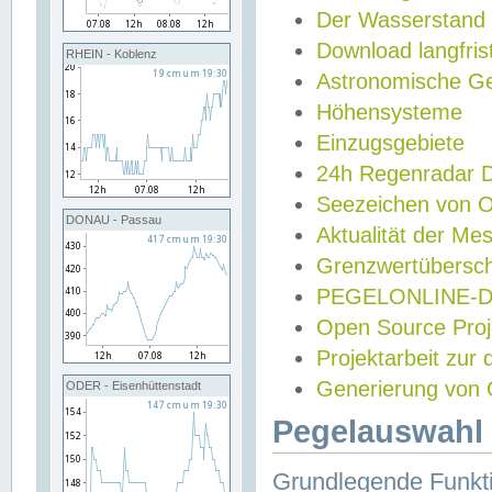
Der Wasserstand
Download langfris
RHEIN - Koblenz
Astronomische Gez
Höhensysteme
Einzugsgebiete
24h Regenradar
Seezeichen von 
DONAU - Passau
Aktualität der Me
Grenzwertübersch
PEGELONLINE-Di
Open Source Projek
Projektarbeit zur
Generierung von 
ODER - Eisenhüttenstadt
Pegelauswahl 
Grundlegende Funkti