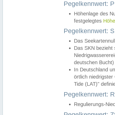
Pegelkennwert: 
Höhenlage des Nul
festgelegtes
Höhe
Pegelkennwert: 
Das Seekartennull
Das SKN bezieht s
Niedrigwassererei
deutschen Bucht) 
In Deutschland un
örtlich niedrigst
Tide (LAT)" definie
Pegelkennwert:
Regulierungs-Nie
Pegelkennwert: Z