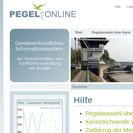
Hilfe
Link
Start
Pegelauswahl über Karte
Newsletter
Hilfe
Elbe - Cuxhaven Steubenhöft
Pegelauswahl übe
Kennzeichnende 
Zeitbezug der Me