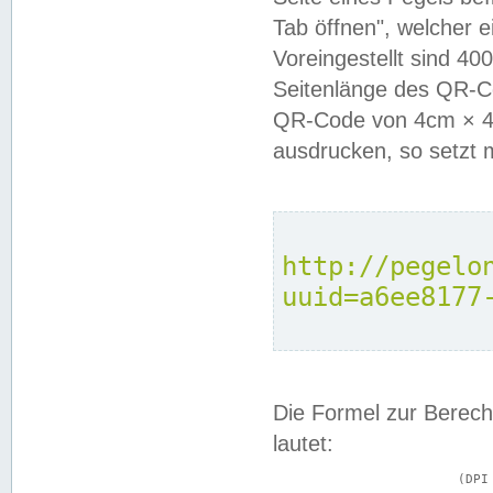
Tab öffnen", welcher 
Voreingestellt sind 4
Seitenlänge des QR-C
QR-Code von 4cm × 4c
ausdrucken, so setzt 
http://pegelo
uuid=a6ee8177
Die Formel zur Berech
lautet:
			(DPI × Druckkantenlänge in cm) ÷ 2,54 = Kantenlänge in Pixel
