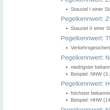
Stauziel I einer S
Pegelkennwert: Z
Stauziel II einer 
Pegelkennwert:
Verkehrsgesichert
Pegelkennwert:
niedrigster bekan
Beispiel: NNW (3
Pegelkennwert:
höchster bekannt
Beispiel: HHW (1
Pegelkennwert: 