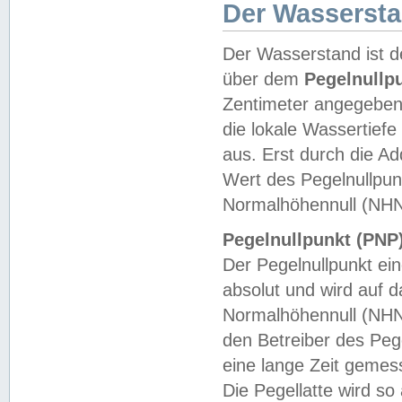
Der Wasserst
Der Wasserstand ist d
über dem
Pegelnullp
Zentimeter angegeben
die lokale Wassertie
aus. Erst durch die A
Wert des Pegelnullpun
Normalhöhennull (NHN
Pegelnullpunkt (PNP)
Der Pegelnullpunkt ei
absolut und wird auf
Normalhöhennull (NHN
den Betreiber des Pege
eine lange Zeit geme
Die Pegellatte wird s