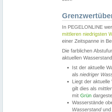
Grenzwertüber
In PEGELONLINE werde
mittleren niedrigsten
einer Zeitspanne in Be
Die farblichen Abstuf
aktuellen Wasserstand
Ist der aktuelle 
als
niedriger Was
Liegt der aktue
gilt dies als
mittle
mit
Grün
dargestel
Wasserstände obe
Wasserstand
und