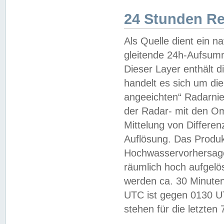
24 Stunden R
Als Quelle dient ein n
gleitende 24h-Aufsum
Dieser Layer enthält
handelt es sich um di
angeeichten“ Radarnie
der Radar- mit den O
Mittelung von Differe
Auflösung. Das Produk
Hochwasservorhersagez
räumlich hoch aufgelö
werden ca. 30 Minuten
UTC ist gegen 0130 UTC
stehen für die letzten