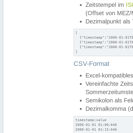
Zeitstempel im
IS
(Offset von MEZ
Dezimalpunkt als
[

  {"timestamp":"2000-01-01T0
  {"timestamp":"2000-01-01T0
  {"timestamp":"2000-01-01T0
]
CSV-Format
Excel-kompatibles
Vereinfachte Zeit
Sommerzeitumstel
Semikolon als Fel
Dezimalkomma (de
timestamp;value

2000-01-01 01:00;646

2000-01-01 01:15;646
