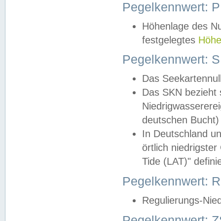
Pegelkennwert: 
Höhenlage des Nul
festgelegtes
Höhe
Pegelkennwert: 
Das Seekartennull
Das SKN bezieht s
Niedrigwassererei
deutschen Bucht) 
In Deutschland un
örtlich niedrigst
Tide (LAT)" definie
Pegelkennwert:
Regulierungs-Nie
Pegelkennwert: Z