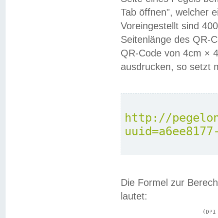
Tab öffnen", welcher 
Voreingestellt sind 4
Seitenlänge des QR-C
QR-Code von 4cm × 4c
ausdrucken, so setzt 
http://pegelo
uuid=a6ee8177
Die Formel zur Berech
lautet:
			(DPI × Druckkantenlänge in cm) ÷ 2,54 = Kantenlänge in Pixel
