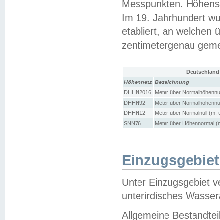
Messpunkten. Höhensy
Im 19. Jahrhundert wu
etabliert, an welchen 
zentimetergenau gem
Deutschland
Höhennetz
Bezeichnung
DHHN2016
Meter über Normalhöhennul
DHHN92
Meter über Normalhöhennul
DHHN12
Meter über Normalnull (m. 
SNN76
Meter über Höhennormal (m
Einzugsgebiet
Unter Einzugsgebiet v
unterirdisches Wasser
Allgemeine Bestandtei