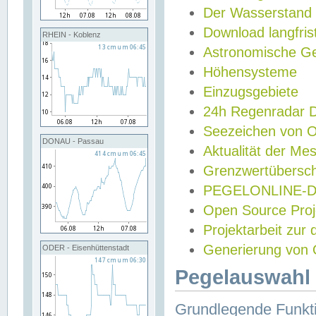
Der Wasserstand
Download langfris
RHEIN - Koblenz
Astronomische Gez
Höhensysteme
Einzugsgebiete
24h Regenradar
Seezeichen von 
DONAU - Passau
Aktualität der Me
Grenzwertübersch
PEGELONLINE-Di
Open Source Projek
Projektarbeit zur
Generierung von 
ODER - Eisenhüttenstadt
Pegelauswahl 
Grundlegende Funkti