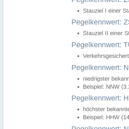
Stauziel I einer S
Pegelkennwert: Z
Stauziel II einer 
Pegelkennwert:
Verkehrsgesichert
Pegelkennwert:
niedrigster bekan
Beispiel: NNW (3
Pegelkennwert:
höchster bekannt
Beispiel: HHW (1
Pegelkennwert: 