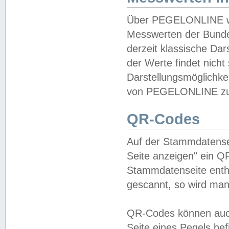
Über PEGELONLINE wer
Messwerten der Bundes
derzeit klassische Da
der Werte findet nicht 
Darstellungsmöglichkei
von PEGELONLINE zu 
QR-Codes
Auf der Stammdatensei
Seite anzeigen" ein Q
Stammdatenseite enthä
gescannt, so wird man
QR-Codes können auc
Seite eines Pegels be