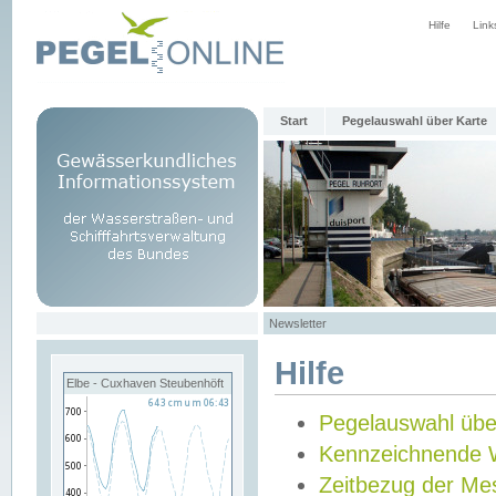
Hilfe
Link
Start
Pegelauswahl über Karte
Newsletter
Hilfe
Elbe - Cuxhaven Steubenhöft
Pegelauswahl übe
Kennzeichnende 
Zeitbezug der Me