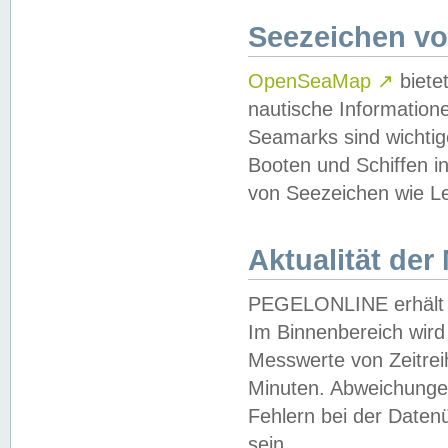
Seezeichen v
OpenSeaMap
↗
biete
nautische Information
Seamarks sind wichtig
Booten und Schiffen i
von Seezeichen wie Le
Aktualität der
PEGELONLINE erhält u
Im Binnenbereich wird 
Messwerte von Zeitreih
Minuten. Abweichungen
Fehlern bei der Daten
sein.