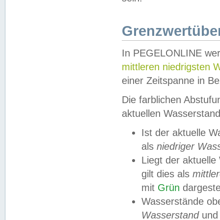
Grenzwertüber
In PEGELONLINE werde
mittleren niedrigsten
einer Zeitspanne in Be
Die farblichen Abstuf
aktuellen Wasserstand
Ist der aktuelle 
als
niedriger Was
Liegt der aktue
gilt dies als
mittle
mit
Grün
dargestel
Wasserstände obe
Wasserstand
und