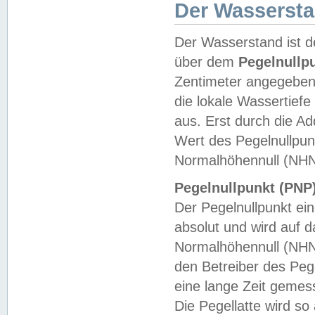
Der Wasserst
Der Wasserstand ist d
über dem
Pegelnullp
Zentimeter angegeben
die lokale Wassertie
aus. Erst durch die A
Wert des Pegelnullpun
Normalhöhennull (NHN
Pegelnullpunkt (PNP)
Der Pegelnullpunkt ei
absolut und wird auf
Normalhöhennull (NHN
den Betreiber des Pege
eine lange Zeit geme
Die Pegellatte wird s