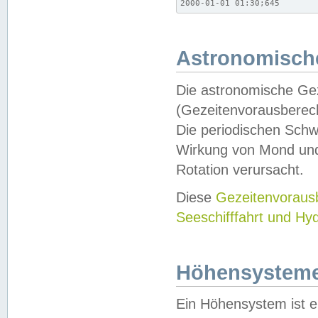
2000-01-01 01:30;645
Astronomische
Die astronomische Gez
(Gezeitenvorausberec
Die periodischen Schw
Wirkung von Mond und
Rotation verursacht.
Diese
Gezeitenvorau
Seeschifffahrt und Hy
Höhensystem
Ein Höhensystem ist e