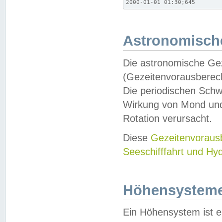
2000-01-01 01:30;645
Astronomische
Die astronomische Gez
(Gezeitenvorausberec
Die periodischen Schw
Wirkung von Mond und
Rotation verursacht.
Diese
Gezeitenvorau
Seeschifffahrt und Hy
Höhensystem
Ein Höhensystem ist e