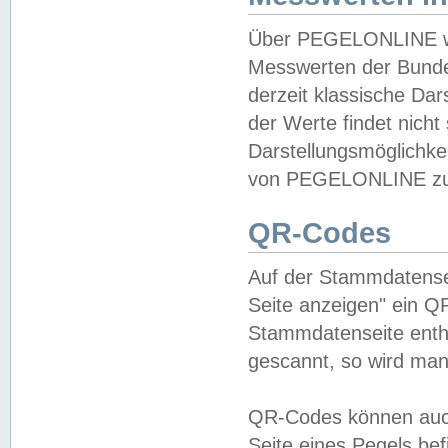
Über PEGELONLINE wer
Messwerten der Bundes
derzeit klassische Da
der Werte findet nicht 
Darstellungsmöglichkei
von PEGELONLINE zu 
QR-Codes
Auf der Stammdatensei
Seite anzeigen" ein Q
Stammdatenseite enthä
gescannt, so wird man
QR-Codes können auc
Seite eines Pegels be