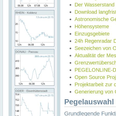
Der Wasserstand
Download langfris
RHEIN - Koblenz
Astronomische Gez
Höhensysteme
Einzugsgebiete
24h Regenradar
Seezeichen von 
DONAU - Passau
Aktualität der Me
Grenzwertübersch
PEGELONLINE-Di
Open Source Projek
Projektarbeit zur
Generierung von 
ODER - Eisenhüttenstadt
Pegelauswahl 
Grundlegende Funkti