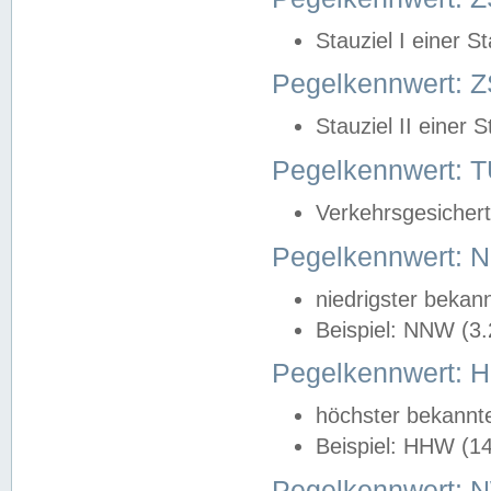
Stauziel I einer S
Pegelkennwert: Z
Stauziel II einer 
Pegelkennwert:
Verkehrsgesichert
Pegelkennwert:
niedrigster bekan
Beispiel: NNW (3
Pegelkennwert:
höchster bekannt
Beispiel: HHW (1
Pegelkennwert: 