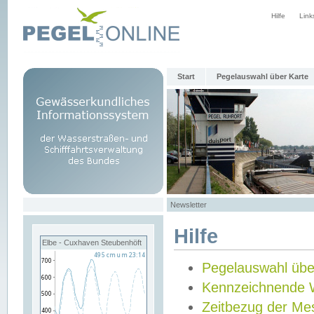
Hilfe
Link
Start
Pegelauswahl über Karte
Newsletter
Hilfe
Elbe - Cuxhaven Steubenhöft
Pegelauswahl übe
Kennzeichnende 
Zeitbezug der Me