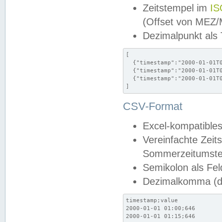
Zeitstempel im
IS
(Offset von MEZ
Dezimalpunkt als
[

  {"timestamp":"2000-01-01T0
  {"timestamp":"2000-01-01T0
  {"timestamp":"2000-01-01T0
]
CSV-Format
Excel-kompatibles
Vereinfachte Zeit
Sommerzeitumstel
Semikolon als Fel
Dezimalkomma (de
timestamp;value

2000-01-01 01:00;646

2000-01-01 01:15;646
