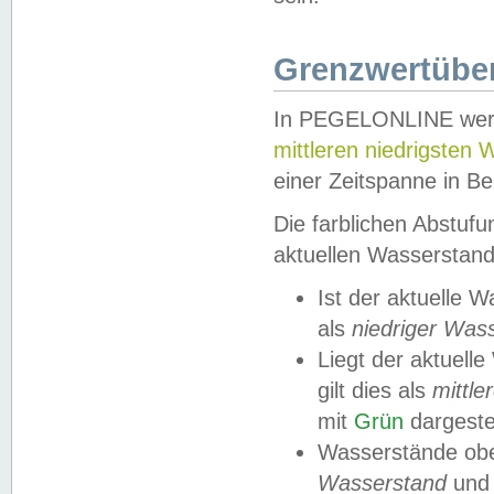
Grenzwertüber
In PEGELONLINE werde
mittleren niedrigsten
einer Zeitspanne in Be
Die farblichen Abstuf
aktuellen Wasserstand
Ist der aktuelle 
als
niedriger Was
Liegt der aktue
gilt dies als
mittle
mit
Grün
dargestel
Wasserstände obe
Wasserstand
und