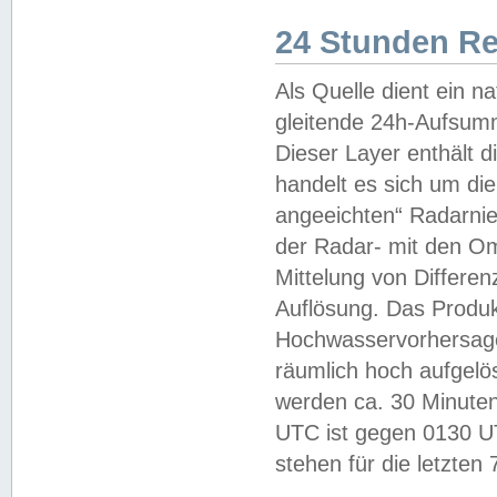
24 Stunden R
Als Quelle dient ein n
gleitende 24h-Aufsum
Dieser Layer enthält
handelt es sich um di
angeeichten“ Radarnie
der Radar- mit den O
Mittelung von Differe
Auflösung. Das Produk
Hochwasservorhersagez
räumlich hoch aufgelö
werden ca. 30 Minuten
UTC ist gegen 0130 UTC
stehen für die letzten