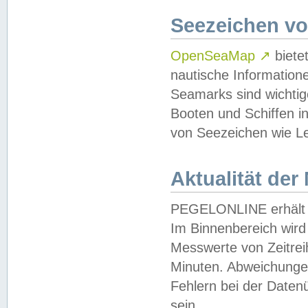
Seezeichen v
OpenSeaMap
↗
biete
nautische Information
Seamarks sind wichtig
Booten und Schiffen i
von Seezeichen wie Le
Aktualität der
PEGELONLINE erhält u
Im Binnenbereich wird 
Messwerte von Zeitreih
Minuten. Abweichungen
Fehlern bei der Daten
sein.