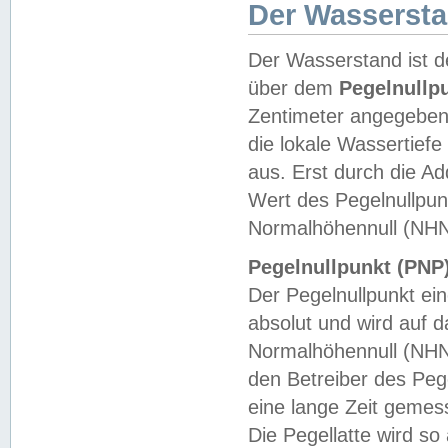
Der Wasserst
Der Wasserstand ist d
über dem
Pegelnullp
Zentimeter angegeben
die lokale Wassertie
aus. Erst durch die A
Wert des Pegelnullpun
Normalhöhennull (NHN
Pegelnullpunkt (PNP)
Der Pegelnullpunkt ei
absolut und wird auf
Normalhöhennull (NHN
den Betreiber des Pege
eine lange Zeit geme
Die Pegellatte wird s