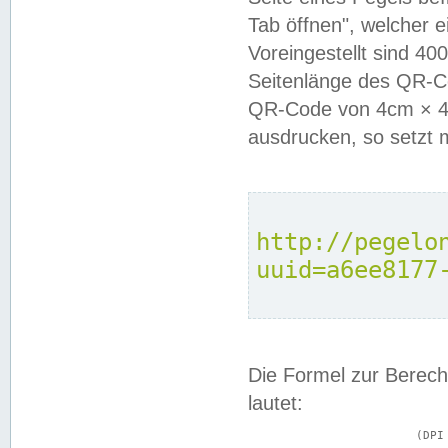
Tab öffnen", welcher 
Voreingestellt sind 4
Seitenlänge des QR-C
QR-Code von 4cm × 4c
ausdrucken, so setzt 
http://pegelo
uuid=a6ee8177
Die Formel zur Berech
lautet:
			(DPI × Druckkantenlänge in cm) ÷ 2,54 = Kantenlänge in Pixel
