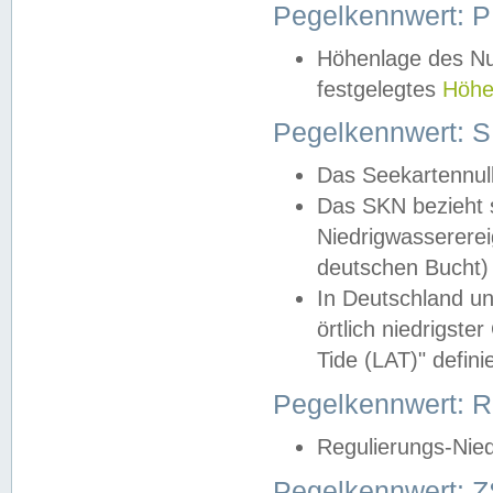
Pegelkennwert: 
Höhenlage des Nul
festgelegtes
Höhe
Pegelkennwert: 
Das Seekartennull
Das SKN bezieht s
Niedrigwassererei
deutschen Bucht) 
In Deutschland un
örtlich niedrigst
Tide (LAT)" definie
Pegelkennwert:
Regulierungs-Nie
Pegelkennwert: Z