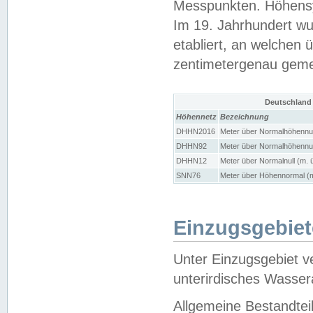
Messpunkten. Höhensy
Im 19. Jahrhundert wu
etabliert, an welchen 
zentimetergenau gem
Deutschland
Höhennetz
Bezeichnung
DHHN2016
Meter über Normalhöhennul
DHHN92
Meter über Normalhöhennul
DHHN12
Meter über Normalnull (m. 
SNN76
Meter über Höhennormal (m
Einzugsgebiet
Unter Einzugsgebiet v
unterirdisches Wasser
Allgemeine Bestandtei