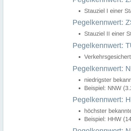
Stauziel I einer S
Pegelkennwert: Z
Stauziel II einer 
Pegelkennwert:
Verkehrsgesichert
Pegelkennwert:
niedrigster bekan
Beispiel: NNW (3
Pegelkennwert:
höchster bekannt
Beispiel: HHW (1
Pegelkennwert: 