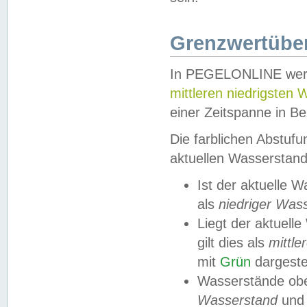
Grenzwertüber
In PEGELONLINE werde
mittleren niedrigsten
einer Zeitspanne in Be
Die farblichen Abstuf
aktuellen Wasserstand
Ist der aktuelle 
als
niedriger Was
Liegt der aktue
gilt dies als
mittle
mit
Grün
dargestel
Wasserstände obe
Wasserstand
und