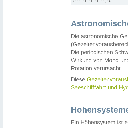
2000-01-01 01:30;645
Astronomische
Die astronomische Gez
(Gezeitenvorausberec
Die periodischen Schw
Wirkung von Mond und
Rotation verursacht.
Diese
Gezeitenvorau
Seeschifffahrt und Hy
Höhensystem
Ein Höhensystem ist e