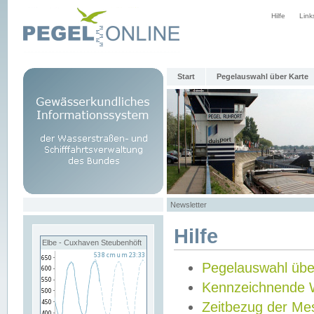
Hilfe
Link
Start
Pegelauswahl über Karte
Newsletter
Hilfe
Elbe - Cuxhaven Steubenhöft
Pegelauswahl übe
Kennzeichnende 
Zeitbezug der Me