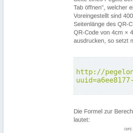
Tab öffnen", welcher 
Voreingestellt sind 4
Seitenlänge des QR-C
QR-Code von 4cm × 4c
ausdrucken, so setzt 
http://pegelo
uuid=a6ee8177
Die Formel zur Berech
lautet:
			(DPI × Druckkantenlänge in cm) ÷ 2,54 = Kantenlänge in Pixel
