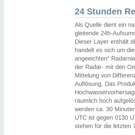
24 Stunden R
Als Quelle dient ein n
gleitende 24h-Aufsum
Dieser Layer enthält
handelt es sich um di
angeeichten“ Radarnie
der Radar- mit den O
Mittelung von Differe
Auflösung. Das Produk
Hochwasservorhersagez
räumlich hoch aufgelö
werden ca. 30 Minuten
UTC ist gegen 0130 UTC
stehen für die letzten