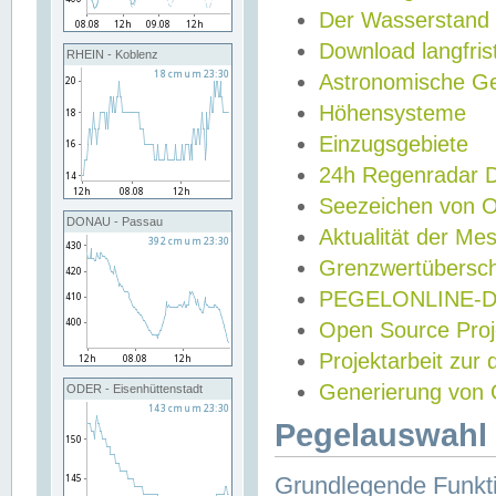
Der Wasserstand
Download langfris
RHEIN - Koblenz
Astronomische Gez
Höhensysteme
Einzugsgebiete
24h Regenradar
Seezeichen von 
DONAU - Passau
Aktualität der Me
Grenzwertübersch
PEGELONLINE-Di
Open Source Projek
Projektarbeit zur
Generierung von 
ODER - Eisenhüttenstadt
Pegelauswahl 
Grundlegende Funkti