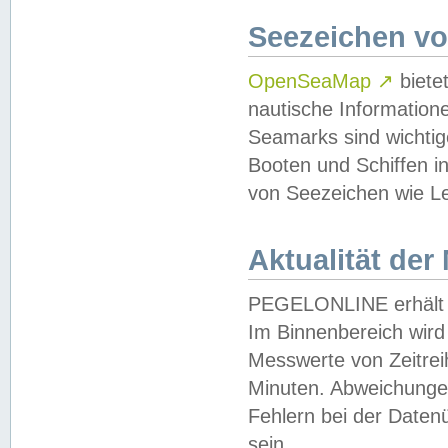
Seezeichen v
OpenSeaMap
↗
biete
nautische Information
Seamarks sind wichtig
Booten und Schiffen i
von Seezeichen wie Le
Aktualität der
PEGELONLINE erhält u
Im Binnenbereich wird 
Messwerte von Zeitreih
Minuten. Abweichungen
Fehlern bei der Daten
sein.