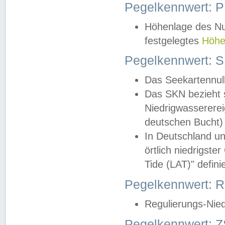
Pegelkennwert: 
Höhenlage des Nul
festgelegtes
Höhe
Pegelkennwert: 
Das Seekartennull
Das SKN bezieht s
Niedrigwassererei
deutschen Bucht) 
In Deutschland un
örtlich niedrigst
Tide (LAT)" definie
Pegelkennwert:
Regulierungs-Nie
Pegelkennwert: Z