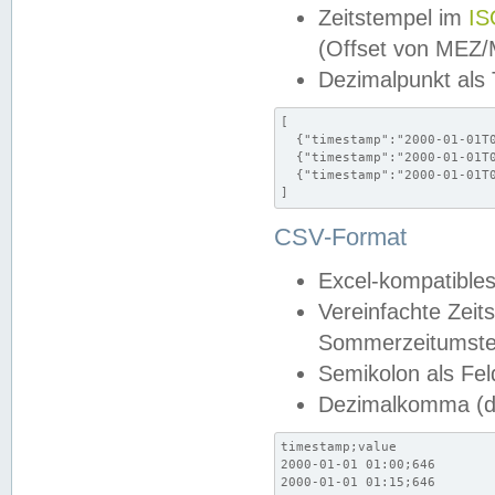
Zeitstempel im
IS
(Offset von MEZ
Dezimalpunkt als
[

  {"timestamp":"2000-01-01T0
  {"timestamp":"2000-01-01T0
  {"timestamp":"2000-01-01T0
]
CSV-Format
Excel-kompatibles
Vereinfachte Zeit
Sommerzeitumstel
Semikolon als Fel
Dezimalkomma (de
timestamp;value

2000-01-01 01:00;646

2000-01-01 01:15;646
