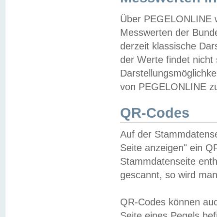
Über PEGELONLINE wer
Messwerten der Bundes
derzeit klassische Da
der Werte findet nicht 
Darstellungsmöglichkei
von PEGELONLINE zu 
QR-Codes
Auf der Stammdatensei
Seite anzeigen" ein Q
Stammdatenseite enthä
gescannt, so wird man
QR-Codes können auc
Seite eines Pegels be