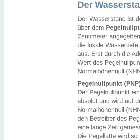
Der Wasserst
Der Wasserstand ist d
über dem
Pegelnullp
Zentimeter angegeben
die lokale Wassertie
aus. Erst durch die A
Wert des Pegelnullpun
Normalhöhennull (NHN
Pegelnullpunkt (PNP)
Der Pegelnullpunkt ei
absolut und wird auf
Normalhöhennull (NHN
den Betreiber des Pege
eine lange Zeit geme
Die Pegellatte wird s