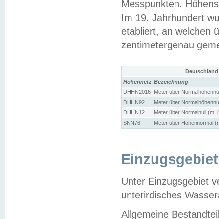
Messpunkten. Höhensy
Im 19. Jahrhundert wu
etabliert, an welchen 
zentimetergenau gem
Deutschland
Höhennetz
Bezeichnung
DHHN2016
Meter über Normalhöhennul
DHHN92
Meter über Normalhöhennul
DHHN12
Meter über Normalnull (m. 
SNN76
Meter über Höhennormal (m
Einzugsgebiet
Unter Einzugsgebiet v
unterirdisches Wasser
Allgemeine Bestandtei