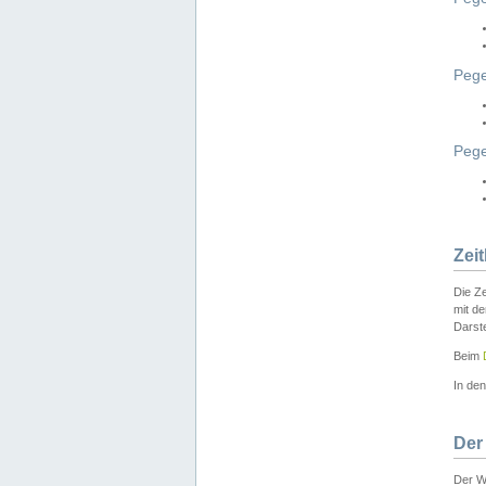
Pege
Peg
Zei
Die Ze
mit d
Darst
Beim
In de
Der
Der W