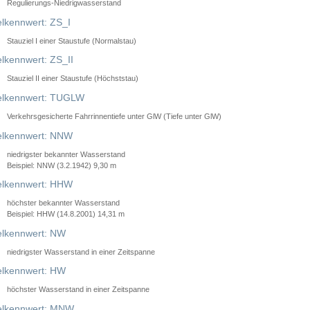
Regulierungs-Niedrigwasserstand
lkennwert: ZS_I
Stauziel I einer Staustufe (Normalstau)
lkennwert: ZS_II
Stauziel II einer Staustufe (Höchststau)
elkennwert: TUGLW
Verkehrsgesicherte Fahrrinnentiefe unter GlW (Tiefe unter GlW)
lkennwert: NNW
niedrigster bekannter Wasserstand
Beispiel: NNW (3.2.1942) 9,30 m
lkennwert: HHW
höchster bekannter Wasserstand
Beispiel: HHW (14.8.2001) 14,31 m
lkennwert: NW
niedrigster Wasserstand in einer Zeitspanne
lkennwert: HW
höchster Wasserstand in einer Zeitspanne
elkennwert: MNW