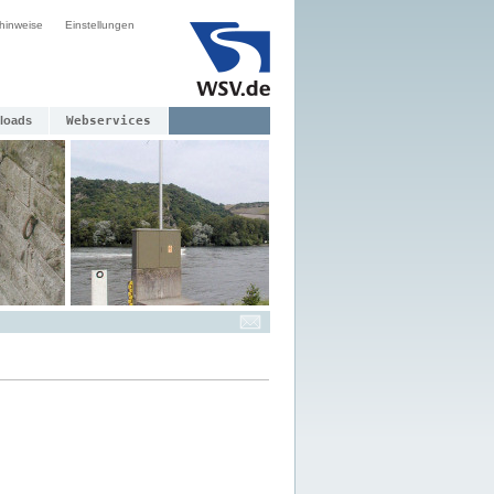
hinweise
Einstellungen
loads
Webservices