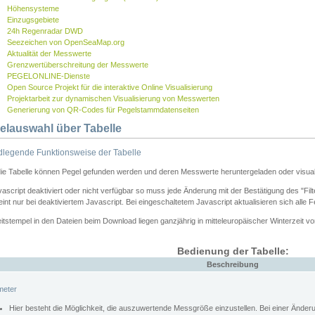
Höhensysteme
Einzugsgebiete
24h Regenradar DWD
Seezeichen von OpenSeaMap.org
Aktualität der Messwerte
Grenzwertüberschreitung der Messwerte
PEGELONLINE-Dienste
Open Source Projekt für die interaktive Online Visualisierung
Projektarbeit zur dynamischen Visualisierung von Messwerten
Generierung von QR-Codes für Pegelstammdatenseiten
elauswahl über Tabelle
legende Funktionsweise der Tabelle
die Tabelle können Pegel gefunden werden und deren Messwerte heruntergeladen oder visuali
vascript deaktiviert oder nicht verfügbar so muss jede Änderung mit der Bestätigung des "Filt
int nur bei deaktiviertem Javascript. Bei eingeschaltetem Javascript aktualisieren sich alle 
itstempel in den Dateien beim Download liegen ganzjährig in mitteleuropäischer Winterzeit vo
Bedienung der Tabelle:
Beschreibung
meter
Hier besteht die Möglichkeit, die auszuwertende Messgröße einzustellen. Bei einer Ände