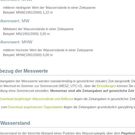
mittlerer niedrigster Wert der Wasserstände in einer Zeitspanne
Beispiel: MNW(1991/2000) 1,22 m
lkennwert: MW
Mittelwert der Wasserstände in einer Zeitspanne
Beispiel: MN(1991/2000) 3,00 m
elkennwert: MHW
mittlerer höchster Wert der Wasserstände in einer Zeitspanne
Beispiel: MHW(1991/2000) 6,00 m
tbezug der Messwerte
itangaben der Messwerte werden standardmäßig in gesetzlicher (lokaler) Zeit dargestellt. D
em Wechsel im Sommer zur Sommerzeit (MESZ, UTC+2). über die
Einstellungen
können Sie d
ellung ohne Sommerzeit einstellen.
Momentan sind alle Zeitangaben auf gesetzliche Zeit e
Download langfristiger Wasserstände und Abflüsse
liegen die Zeitangaben in gesetzlicher Zeit
n zum
Download angebotenen Tagesdateien
liegen die Zeitangaben grundsätzlich ganzjährig in
 Wasserstand
asserstand ist der lotrechte Abstand eines Punktes des Wasserspiegels über dem
Pegelnul