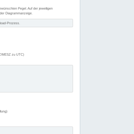
wünschten Pegel. Auf der jeweiligen
 der Diagrammanzeige.
load-Prozess.
MEZ/MESZ zu UTC)
lung)