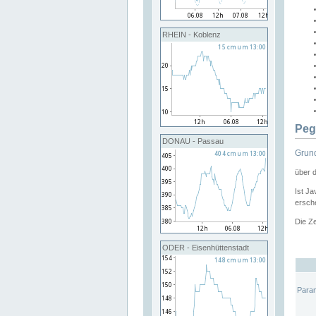
RHEIN - Koblenz
Peg
DONAU - Passau
Grund
über 
Ist Ja
ersche
Die Ze
ODER - Eisenhüttenstadt
Para