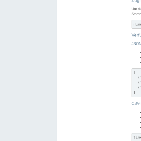
Zugr
Um di
Stamm
ℹ️ Ei
Verf
JSON
[

  {
  {
  {
]
CSV-
tim