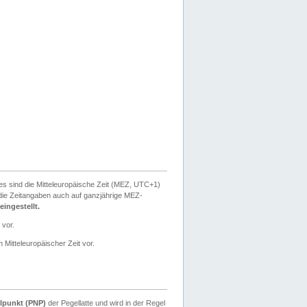
ies sind die Mitteleuropäische Zeit (MEZ, UTC+1)
ie Zeitangaben auch auf ganzjährige MEZ-
ingestellt.
 vor.
 Mitteleuropäischer Zeit vor.
lpunkt (PNP)
der Pegellatte und wird in der Regel