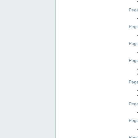
Pege
Pege
Peg
Pege
Pege
Pege
Pege
Peg