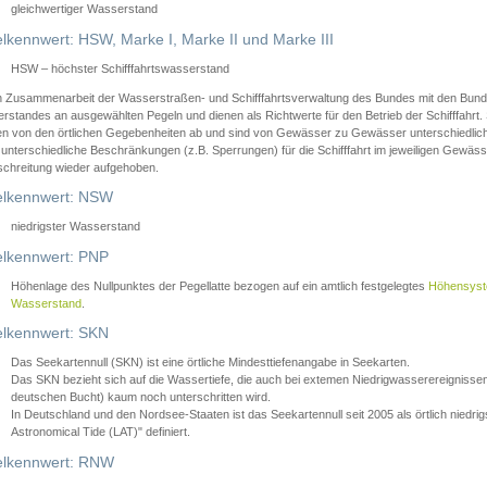
gleichwertiger Wasserstand
lkennwert: HSW, Marke I, Marke II und Marke III
HSW – höchster Schifffahrtswasserstand
in Zusammenarbeit der Wasserstraßen- und Schifffahrtsverwaltung des Bundes mit den Bund
standes an ausgewählten Pegeln und dienen als Richtwerte für den Betrieb der Schifffahrt. 
n von den örtlichen Gegebenheiten ab und sind von Gewässer zu Gewässer unterschiedlich
 unterschiedliche Beschränkungen (z.B. Sperrungen) für die Schifffahrt im jeweiligen Gewäss
schreitung wieder aufgehoben.
lkennwert: NSW
niedrigster Wasserstand
lkennwert: PNP
Höhenlage des Nullpunktes der Pegellatte bezogen auf ein amtlich festgelegtes
Höhensys
Wasserstand
.
lkennwert: SKN
Das Seekartennull (SKN) ist eine örtliche Mindesttiefenangabe in Seekarten.
Das SKN bezieht sich auf die Wassertiefe, die auch bei extemen Niedrigwasserereignissen
deutschen Bucht) kaum noch unterschritten wird.
In Deutschland und den Nordsee-Staaten ist das Seekartennull seit 2005 als örtlich nie
Astronomical Tide (LAT)" definiert.
lkennwert: RNW