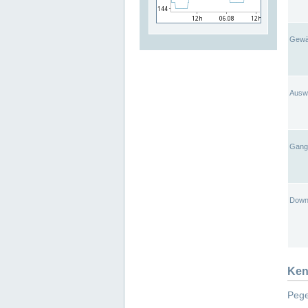
Gewä
Ausw
Gangl
Down
Ken
Pege