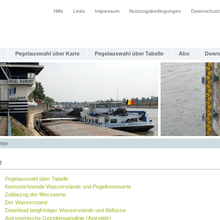
Hilfe
Links
Impressum
Nutzungsbedingungen
Datenschutz
Pegelauswahl über Karte
Pegelauswahl über Tabelle
Abo
Down
tter
e
Pegelauswahl über Tabelle
Kennzeichnende Wasserstände und Pegelkennwerte
Zeitbezug der Messwerte
Der Wasserstand
Download langfristiger Wasserstände und Abflüsse
Astronomische Gezeitenganglinie (Astrotide)