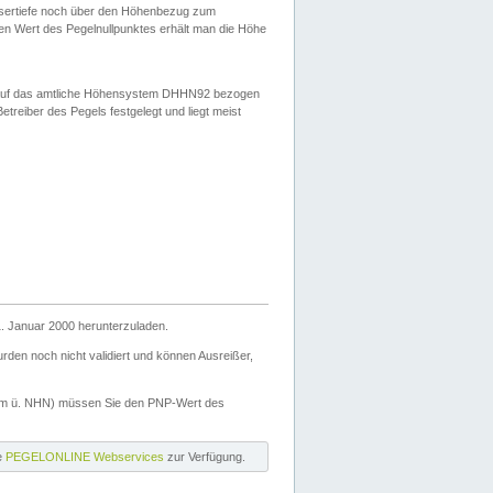
ssertiefe noch über den Höhenbezug zum
en Wert des Pegelnullpunktes erhält man die Höhe
d auf das amtliche Höhensystem DHHN92 bezogen
reiber des Pegels festgelegt und liegt meist
. Januar 2000 herunterzuladen.
den noch nicht validiert und können Ausreißer,
(m ü. NHN) müssen Sie den PNP-Wert des
ie
PEGELONLINE Webservices
zur Verfügung.