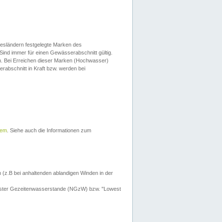
esländern festgelegte Marken des
Sind immer für einen Gewässerabschnitt gültig.
. Bei Erreichen dieser Marken (Hochwasser)
erabschnitt in Kraft bzw. werden bei
tem
. Siehe auch die Informationen zum
 (z.B bei anhaltenden ablandigen Winden in der
drigster Gezeitenwasserstande (NGzW) bzw. "Lowest