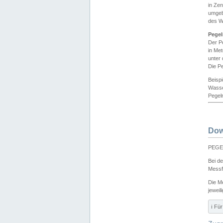
in Ze
umgeb
des W
Pegel
Der P
in Me
unter
Die Pe
Beisp
Wasse
Pegeln
Dow
PEGEL
Bei d
Messf
Die M
jeweil
ℹ️ F