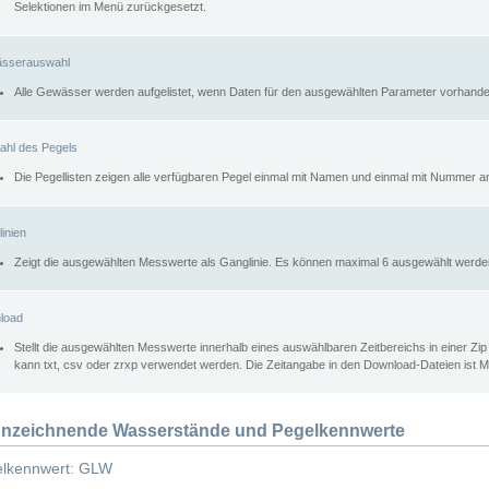
Selektionen im Menü zurückgesetzt.
sserauswahl
Alle Gewässer werden aufgelistet, wenn Daten für den ausgewählten Parameter vorhande
ahl des Pegels
Die Pegellisten zeigen alle verfügbaren Pegel einmal mit Namen und einmal mit Nummer a
inien
Zeigt die ausgewählten Messwerte als Ganglinie. Es können maximal 6 ausgewählt werde
load
Stellt die ausgewählten Messwerte innerhalb eines auswählbaren Zeitbereichs in einer Zi
kann txt, csv oder zrxp verwendet werden. Die Zeitangabe in den Download-Dateien ist 
nzeichnende Wasserstände und Pegelkennwerte
lkennwert: GLW