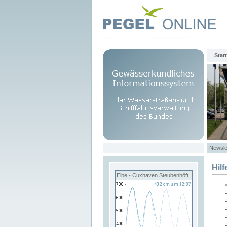
Start
Newsle
Hilf
Elbe - Cuxhaven Steubenhöft