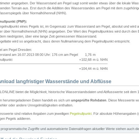
ntimeter angegeben. Der Wasserstand am Pegel sagt somit weder etwas über die lokale Wa
enden Terrain aus. Erst durch die Addition des Wasserstandes am Pegel mit dem zugehörig
asserspiegels über Normalhöhennull (NHN).
nullpunkt (PNP):
egelnullpunkt eines Pegels ist, im Gegensatz zum Wasserstand am Pegel, absolut und wir
ter über Normalhöhennull (NHN) angegeben. Der Wert des Pegelnullpunktes wird durch den Bet
 dem niedrigsten, über eine lange Zeit gemessenen Wasserstand.
gellatte wird so angebracht, dass deren Nullmarkierung dem Pegelnullpunkt entspricht.
iel am Pegel Dresden:
rstand am 16.07.2013 08:00 Uhr: 176 cm am Pegel
1,76
m
ullpunkt
+
102,68
m ü. NHN
=
104,44
m ü. NHN
nload langfristiger Wasserstände und Abflüsse
ONLINE bietet die Möglichkeit, historische Wasserstandsdaten und Abflusswerte seit dem 1
en heruntergeladenen Daten handelt es sich um
ungeprüfte Rohdaten
. Diese Messwerte wur
ehler oder andere Unregelmäßigkeiten enthalten.
esswerte sind relative Angaben zum jeweiligen
Pegelnullpunkt
. Für absolute Höhenangaben 
igen Pegels addieren.
ür programmatische Zugriffe und automatisierte Datenabfragen aktueller Werte stehen auch d