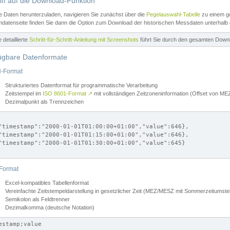
iff auf die Download-Funktion
e Daten herunterzuladen, navigieren Sie zunächst über die
Pegelauswahl-Tabelle
zu einem ge
datenseite finden Sie dann die Option zum Download der historischen Messdaten unterhalb
ne detaillierte
Schritt-für-Schritt-Anleitung mit Screenshots
führt Sie durch den gesamten Down
ügbare Datenformate
-Format
Strukturiertes Datenformat für programmatische Verarbeitung
Zeitstempel im
ISO 8601-Format
↗
mit vollständigen Zeitzoneninformation (Offset von 
Dezimalpunkt als Trennzeichen
"timestamp":"2000-01-01T01:00:00+01:00","value":646},

"timestamp":"2000-01-01T01:15:00+01:00","value":646},

"timestamp":"2000-01-01T01:30:00+01:00","value":645}

Format
Excel-kompatibles Tabellenformat
Vereinfachte Zeitstempeldarstellung in gesetzlicher Zeit (MEZ/MESZ mit Sommerzeitumstel
Semikolon als Feldtrenner
Dezimalkomma (deutsche Notation)
estamp;value
