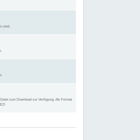
n sind.
n.
n.
p Datei zum Download zur Verfügung. Als Format
MEZ!