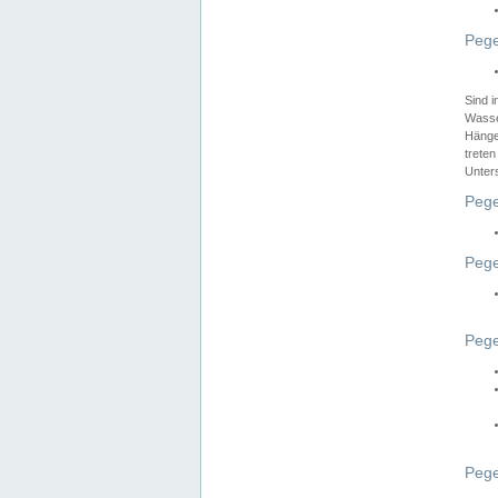
Pege
Sind 
Wasser
Hänge
treten
Unter
Pege
Pege
Pege
Pege