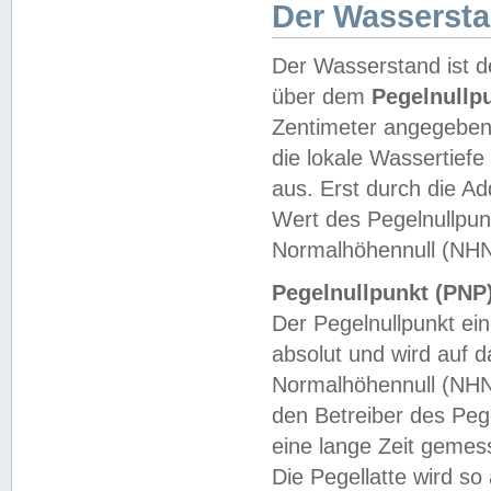
Der Wasserst
Der Wasserstand ist d
über dem
Pegelnullp
Zentimeter angegeben
die lokale Wassertie
aus. Erst durch die A
Wert des Pegelnullpun
Normalhöhennull (NHN
Pegelnullpunkt (PNP)
Der Pegelnullpunkt ei
absolut und wird auf
Normalhöhennull (NHN
den Betreiber des Pege
eine lange Zeit geme
Die Pegellatte wird s