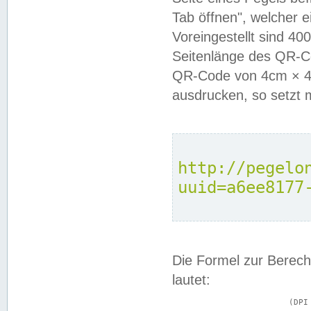
Tab öffnen", welcher 
Voreingestellt sind 4
Seitenlänge des QR-C
QR-Code von 4cm × 4c
ausdrucken, so setzt 
http://pegelo
uuid=a6ee8177
Die Formel zur Berech
lautet:
			(DPI × Druckkantenlänge in cm) ÷ 2,54 = Kantenlänge in Pixel
