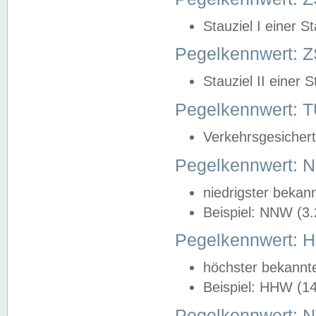
Stauziel I einer S
Pegelkennwert: Z
Stauziel II einer 
Pegelkennwert:
Verkehrsgesichert
Pegelkennwert:
niedrigster bekan
Beispiel: NNW (3
Pegelkennwert:
höchster bekannt
Beispiel: HHW (1
Pegelkennwert: 