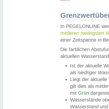
Grenzwertüber
In PEGELONLINE werde
mittleren niedrigsten
einer Zeitspanne in Be
Die farblichen Abstuf
aktuellen Wasserstand
Ist der aktuelle 
als
niedriger Was
Liegt der aktue
gilt dies als
mittle
mit
Grün
dargestel
Wasserstände obe
Wasserstand
und