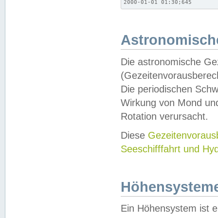
2000-01-01 01:30;645
Astronomische
Die astronomische Gez
(Gezeitenvorausberec
Die periodischen Schw
Wirkung von Mond und
Rotation verursacht.
Diese
Gezeitenvorau
Seeschifffahrt und Hy
Höhensystem
Ein Höhensystem ist e