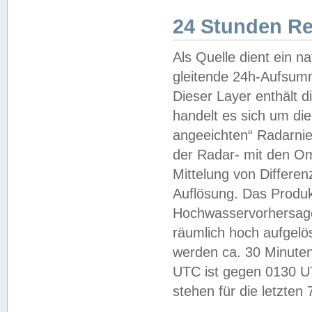
24 Stunden R
Als Quelle dient ein n
gleitende 24h-Aufsum
Dieser Layer enthält
handelt es sich um di
angeeichten“ Radarnie
der Radar- mit den O
Mittelung von Differe
Auflösung. Das Produk
Hochwasservorhersagez
räumlich hoch aufgelö
werden ca. 30 Minuten
UTC ist gegen 0130 UTC
stehen für die letzten