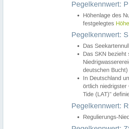
Pegelkennwert: 
Höhenlage des Nul
festgelegtes
Höhe
Pegelkennwert: 
Das Seekartennull
Das SKN bezieht s
Niedrigwassererei
deutschen Bucht) 
In Deutschland un
örtlich niedrigst
Tide (LAT)" definie
Pegelkennwert:
Regulierungs-Nie
Pegelkennwert: Z