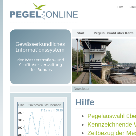
Hilfe
Link
Start
Pegelauswahl über Karte
Newsletter
Hilfe
Elbe - Cuxhaven Steubenhöft
Pegelauswahl übe
Kennzeichnende 
Zeitbezug der Me