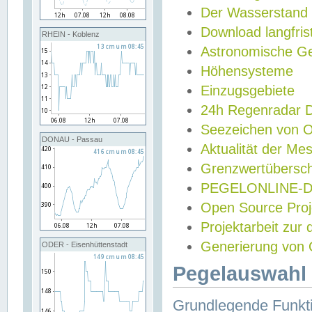
Der Wasserstand
Download langfris
RHEIN - Koblenz
Astronomische Gez
Höhensysteme
Einzugsgebiete
24h Regenradar
Seezeichen von 
DONAU - Passau
Aktualität der Me
Grenzwertübersch
PEGELONLINE-Di
Open Source Projek
Projektarbeit zur
Generierung von 
ODER - Eisenhüttenstadt
Pegelauswahl 
Grundlegende Funkti