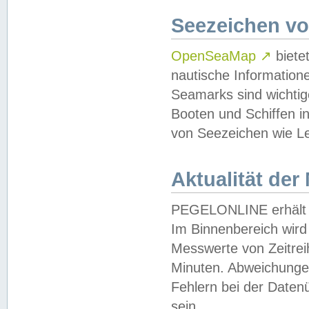
Seezeichen v
OpenSeaMap
↗
biete
nautische Information
Seamarks sind wichtig
Booten und Schiffen i
von Seezeichen wie Le
Aktualität der
PEGELONLINE erhält u
Im Binnenbereich wird 
Messwerte von Zeitreih
Minuten. Abweichungen
Fehlern bei der Daten
sein.