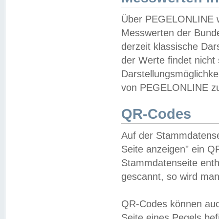
Über PEGELONLINE wer
Messwerten der Bundes
derzeit klassische Da
der Werte findet nicht 
Darstellungsmöglichkei
von PEGELONLINE zu 
QR-Codes
Auf der Stammdatensei
Seite anzeigen" ein Q
Stammdatenseite enthä
gescannt, so wird man
QR-Codes können auc
Seite eines Pegels be