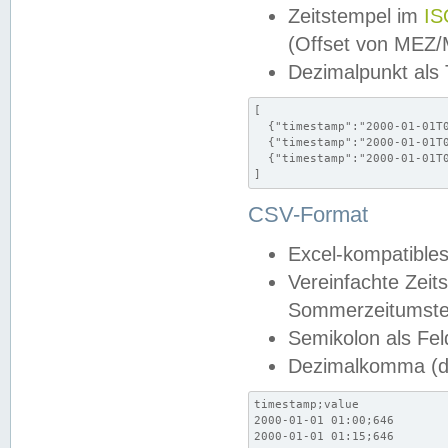
Zeitstempel im
IS
(Offset von MEZ
Dezimalpunkt als
[

  {"timestamp":"2000-01-01T0
  {"timestamp":"2000-01-01T0
  {"timestamp":"2000-01-01T0
]
CSV-Format
Excel-kompatibles
Vereinfachte Zeit
Sommerzeitumstel
Semikolon als Fel
Dezimalkomma (de
timestamp;value

2000-01-01 01:00;646

2000-01-01 01:15;646
