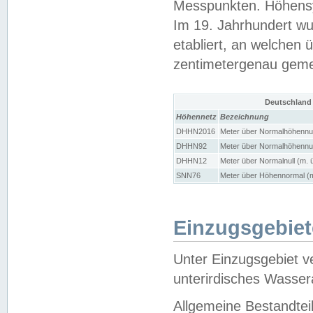
Messpunkten. Höhensy
Im 19. Jahrhundert wu
etabliert, an welchen 
zentimetergenau gem
Deutschland
Höhennetz
Bezeichnung
DHHN2016
Meter über Normalhöhennul
DHHN92
Meter über Normalhöhennul
DHHN12
Meter über Normalnull (m. 
SNN76
Meter über Höhennormal (m
Einzugsgebiet
Unter Einzugsgebiet v
unterirdisches Wasser
Allgemeine Bestandtei