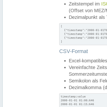
Zeitstempel im
IS
(Offset von MEZ
Dezimalpunkt als
[

  {"timestamp":"2000-01-01T0
  {"timestamp":"2000-01-01T0
  {"timestamp":"2000-01-01T0
]
CSV-Format
Excel-kompatibles
Vereinfachte Zeit
Sommerzeitumstel
Semikolon als Fel
Dezimalkomma (de
timestamp;value

2000-01-01 01:00;646

2000-01-01 01:15;646
