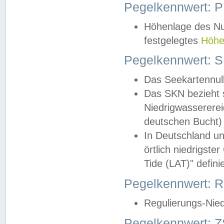
Pegelkennwert: 
Höhenlage des Nul
festgelegtes
Höhe
Pegelkennwert: 
Das Seekartennull
Das SKN bezieht s
Niedrigwassererei
deutschen Bucht) 
In Deutschland un
örtlich niedrigst
Tide (LAT)" definie
Pegelkennwert:
Regulierungs-Nie
Pegelkennwert: Z