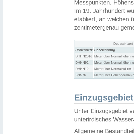
Messpunkten. Höhensy
Im 19. Jahrhundert wu
etabliert, an welchen 
zentimetergenau gem
Deutschland
Höhennetz
Bezeichnung
DHHN2016
Meter über Normalhöhennul
DHHN92
Meter über Normalhöhennul
DHHN12
Meter über Normalnull (m. 
SNN76
Meter über Höhennormal (m
Einzugsgebiet
Unter Einzugsgebiet v
unterirdisches Wasser
Allgemeine Bestandtei