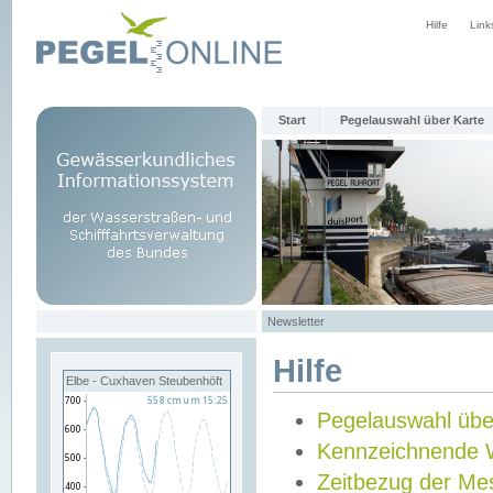
Hilfe
Link
Start
Pegelauswahl über Karte
Newsletter
Hilfe
Elbe - Cuxhaven Steubenhöft
Pegelauswahl übe
Kennzeichnende 
Zeitbezug der Me