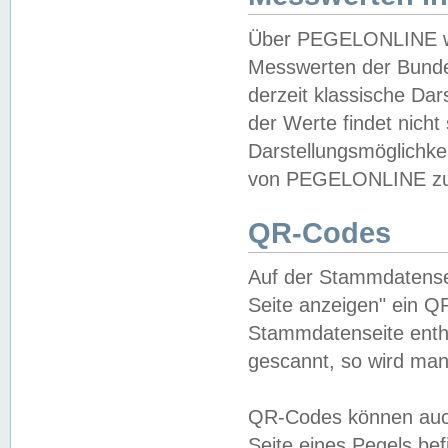
Über PEGELONLINE wer
Messwerten der Bundes
derzeit klassische Da
der Werte findet nicht 
Darstellungsmöglichkei
von PEGELONLINE zu 
QR-Codes
Auf der Stammdatensei
Seite anzeigen" ein Q
Stammdatenseite enthä
gescannt, so wird man
QR-Codes können auc
Seite eines Pegels be