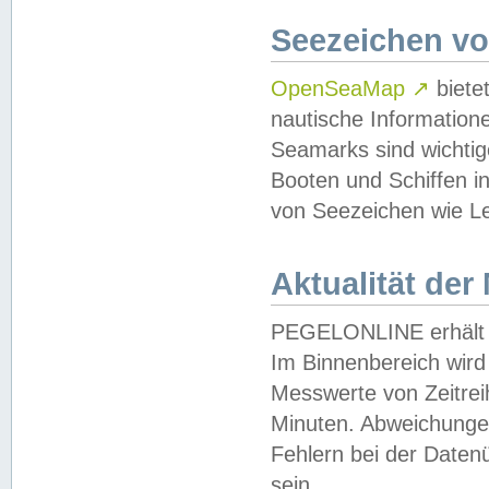
Seezeichen v
OpenSeaMap
↗
biete
nautische Information
Seamarks sind wichtig
Booten und Schiffen i
von Seezeichen wie Le
Aktualität der
PEGELONLINE erhält u
Im Binnenbereich wird 
Messwerte von Zeitreih
Minuten. Abweichungen
Fehlern bei der Daten
sein.