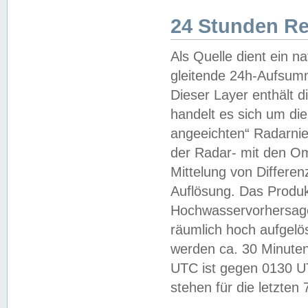
24 Stunden R
Als Quelle dient ein n
gleitende 24h-Aufsum
Dieser Layer enthält
handelt es sich um di
angeeichten“ Radarnie
der Radar- mit den O
Mittelung von Differe
Auflösung. Das Produk
Hochwasservorhersagez
räumlich hoch aufgelö
werden ca. 30 Minuten
UTC ist gegen 0130 UTC
stehen für die letzten