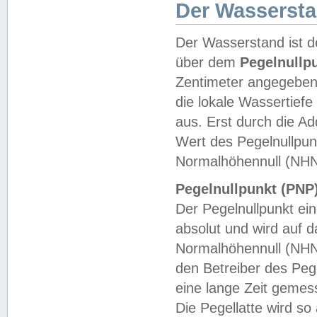
Der Wasserst
Der Wasserstand ist d
über dem
Pegelnullp
Zentimeter angegeben
die lokale Wassertie
aus. Erst durch die A
Wert des Pegelnullpun
Normalhöhennull (NHN
Pegelnullpunkt (PNP)
Der Pegelnullpunkt ei
absolut und wird auf
Normalhöhennull (NHN
den Betreiber des Pege
eine lange Zeit geme
Die Pegellatte wird s