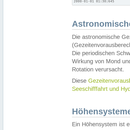
2000-01-01 01:30;645
Astronomische
Die astronomische Gez
(Gezeitenvorausberec
Die periodischen Schw
Wirkung von Mond und
Rotation verursacht.
Diese
Gezeitenvorau
Seeschifffahrt und Hy
Höhensystem
Ein Höhensystem ist e