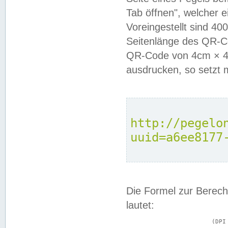
Tab öffnen", welcher 
Voreingestellt sind 4
Seitenlänge des QR-C
QR-Code von 4cm × 4c
ausdrucken, so setzt 
http://pegelo
uuid=a6ee8177
Die Formel zur Berech
lautet:
			(DPI × Druckkantenlänge in cm) ÷ 2,54 = Kantenlänge in Pixel
