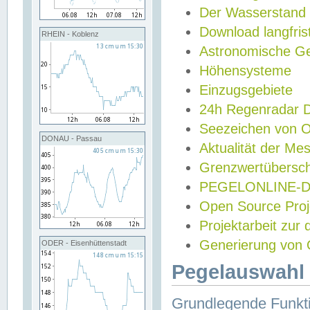
Der Wasserstand
Download langfris
RHEIN - Koblenz
Astronomische Gez
Höhensysteme
Einzugsgebiete
24h Regenradar
Seezeichen von 
DONAU - Passau
Aktualität der Me
Grenzwertübersch
PEGELONLINE-Di
Open Source Projek
Projektarbeit zur
Generierung von 
ODER - Eisenhüttenstadt
Pegelauswahl 
Grundlegende Funkti