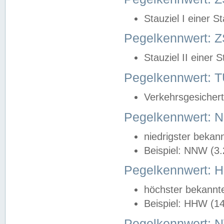
Stauziel I einer S
Pegelkennwert: Z
Stauziel II einer 
Pegelkennwert:
Verkehrsgesichert
Pegelkennwert:
niedrigster bekan
Beispiel: NNW (3
Pegelkennwert:
höchster bekannt
Beispiel: HHW (1
Pegelkennwert: 