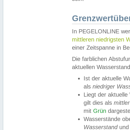
Grenzwertüber
In PEGELONLINE werde
mittleren niedrigsten
einer Zeitspanne in Be
Die farblichen Abstuf
aktuellen Wasserstand
Ist der aktuelle 
als
niedriger Was
Liegt der aktue
gilt dies als
mittle
mit
Grün
dargestel
Wasserstände obe
Wasserstand
und