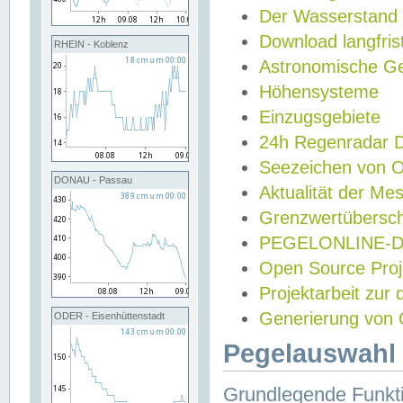
Der Wasserstand
Download langfris
RHEIN - Koblenz
Astronomische Gez
Höhensysteme
Einzugsgebiete
24h Regenradar
Seezeichen von 
DONAU - Passau
Aktualität der Me
Grenzwertübersch
PEGELONLINE-Di
Open Source Projek
Projektarbeit zur
Generierung von 
ODER - Eisenhüttenstadt
Pegelauswahl 
Grundlegende Funkti