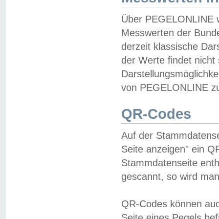
Über PEGELONLINE wer
Messwerten der Bundes
derzeit klassische Da
der Werte findet nicht 
Darstellungsmöglichkei
von PEGELONLINE zu 
QR-Codes
Auf der Stammdatensei
Seite anzeigen" ein Q
Stammdatenseite enthä
gescannt, so wird man
QR-Codes können auc
Seite eines Pegels be