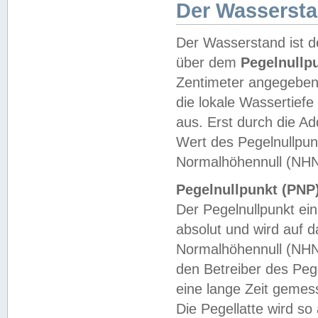
Der Wasserst
Der Wasserstand ist d
über dem
Pegelnullp
Zentimeter angegeben
die lokale Wassertie
aus. Erst durch die A
Wert des Pegelnullpun
Normalhöhennull (NHN
Pegelnullpunkt (PNP)
Der Pegelnullpunkt ei
absolut und wird auf
Normalhöhennull (NHN
den Betreiber des Pege
eine lange Zeit geme
Die Pegellatte wird s