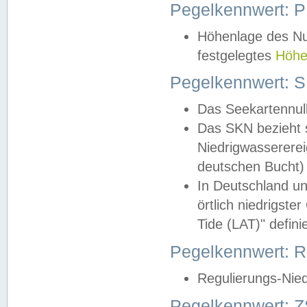
Pegelkennwert: 
Höhenlage des Nul
festgelegtes
Höhe
Pegelkennwert: 
Das Seekartennull
Das SKN bezieht s
Niedrigwassererei
deutschen Bucht) 
In Deutschland un
örtlich niedrigst
Tide (LAT)" definie
Pegelkennwert:
Regulierungs-Nie
Pegelkennwert: Z