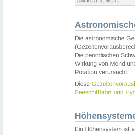
2000-01-01 01:30;645
Astronomische
Die astronomische Gez
(Gezeitenvorausberec
Die periodischen Schw
Wirkung von Mond und
Rotation verursacht.
Diese
Gezeitenvorau
Seeschifffahrt und Hy
Höhensystem
Ein Höhensystem ist e