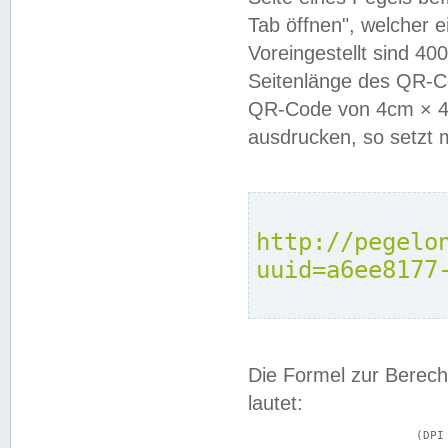
Tab öffnen", welcher 
Voreingestellt sind 4
Seitenlänge des QR-C
QR-Code von 4cm × 4c
ausdrucken, so setzt 
http://pegelo
uuid=a6ee8177
Die Formel zur Berech
lautet:
			(DPI × Druckkantenlänge in cm) ÷ 2,54 = Kantenlänge in Pixel
