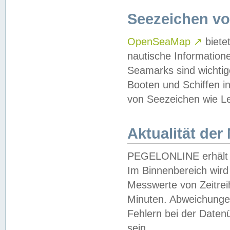
Seezeichen v
OpenSeaMap
↗
biete
nautische Information
Seamarks sind wichtig
Booten und Schiffen i
von Seezeichen wie Le
Aktualität der
PEGELONLINE erhält u
Im Binnenbereich wird 
Messwerte von Zeitreih
Minuten. Abweichungen
Fehlern bei der Daten
sein.