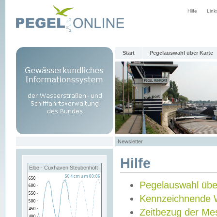
Hilfe
Link
Start
Pegelauswahl über Karte
Newsletter
Hilfe
Elbe - Cuxhaven Steubenhöft
Pegelauswahl übe
Kennzeichnende 
Zeitbezug der Me