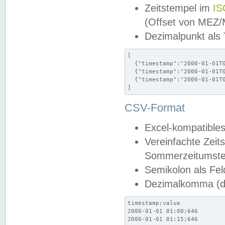
Zeitstempel im
IS
(Offset von MEZ
Dezimalpunkt als
[

  {"timestamp":"2000-01-01T0
  {"timestamp":"2000-01-01T0
  {"timestamp":"2000-01-01T0
]
CSV-Format
Excel-kompatibles
Vereinfachte Zeit
Sommerzeitumstel
Semikolon als Fel
Dezimalkomma (de
timestamp;value

2000-01-01 01:00;646

2000-01-01 01:15;646
