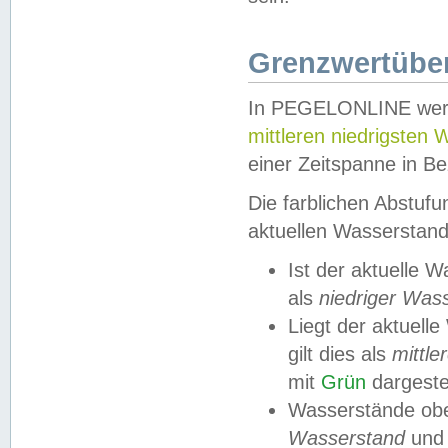
Grenzwertüber
In PEGELONLINE werde
mittleren niedrigsten
einer Zeitspanne in Be
Die farblichen Abstuf
aktuellen Wasserstand
Ist der aktuelle 
als
niedriger Was
Liegt der aktue
gilt dies als
mittle
mit
Grün
dargestel
Wasserstände obe
Wasserstand
und