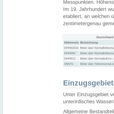
Messpunkten. Höhensy
Im 19. Jahrhundert wu
etabliert, an welchen 
zentimetergenau gem
Deutschland
Höhennetz
Bezeichnung
DHHN2016
Meter über Normalhöhennul
DHHN92
Meter über Normalhöhennul
DHHN12
Meter über Normalnull (m. 
SNN76
Meter über Höhennormal (m
Einzugsgebiet
Unter Einzugsgebiet v
unterirdisches Wasser
Allgemeine Bestandtei