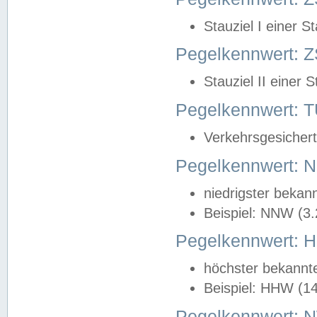
Stauziel I einer S
Pegelkennwert: Z
Stauziel II einer 
Pegelkennwert:
Verkehrsgesichert
Pegelkennwert:
niedrigster bekan
Beispiel: NNW (3
Pegelkennwert:
höchster bekannt
Beispiel: HHW (1
Pegelkennwert: 