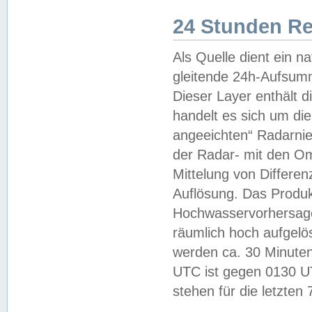
24 Stunden R
Als Quelle dient ein n
gleitende 24h-Aufsum
Dieser Layer enthält
handelt es sich um di
angeeichten“ Radarnie
der Radar- mit den O
Mittelung von Differe
Auflösung. Das Produk
Hochwasservorhersagez
räumlich hoch aufgelö
werden ca. 30 Minuten
UTC ist gegen 0130 UTC
stehen für die letzten