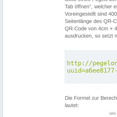
Tab öffnen", welcher 
Voreingestellt sind 4
Seitenlänge des QR-C
QR-Code von 4cm × 4c
ausdrucken, so setzt 
http://pegelo
uuid=a6ee8177
Die Formel zur Berech
lautet:
			(DPI × Druckkantenlänge in cm) ÷ 2,54 = Kantenlänge in Pixel
