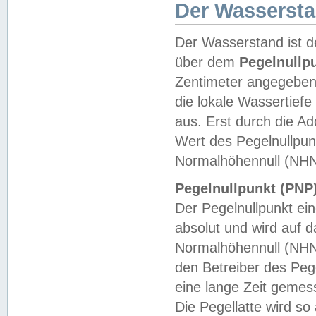
Der Wasserst
Der Wasserstand ist d
über dem
Pegelnullp
Zentimeter angegeben
die lokale Wassertie
aus. Erst durch die A
Wert des Pegelnullpun
Normalhöhennull (NHN
Pegelnullpunkt (PNP)
Der Pegelnullpunkt ei
absolut und wird auf
Normalhöhennull (NHN
den Betreiber des Pege
eine lange Zeit geme
Die Pegellatte wird s