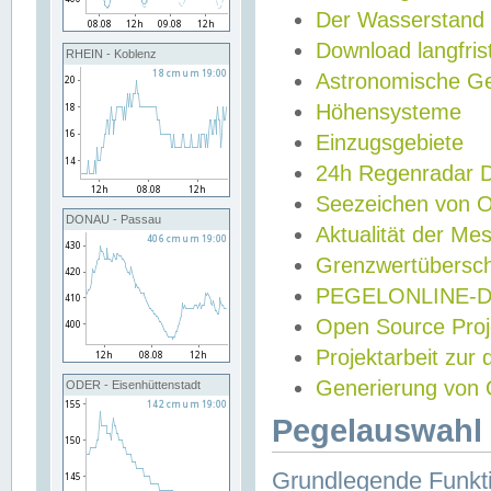
Der Wasserstand
Download langfris
RHEIN - Koblenz
Astronomische Gez
Höhensysteme
Einzugsgebiete
24h Regenradar
Seezeichen von 
DONAU - Passau
Aktualität der Me
Grenzwertübersch
PEGELONLINE-Di
Open Source Projek
Projektarbeit zur
Generierung von 
ODER - Eisenhüttenstadt
Pegelauswahl 
Grundlegende Funkti