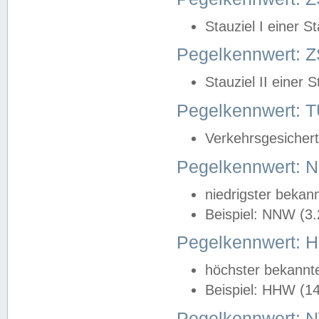
Stauziel I einer S
Pegelkennwert: Z
Stauziel II einer 
Pegelkennwert:
Verkehrsgesichert
Pegelkennwert:
niedrigster bekan
Beispiel: NNW (3
Pegelkennwert:
höchster bekannt
Beispiel: HHW (1
Pegelkennwert: 