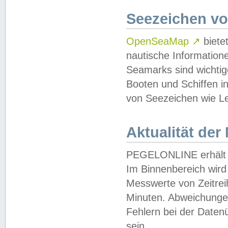
Seezeichen v
OpenSeaMap
↗
biete
nautische Information
Seamarks sind wichtig
Booten und Schiffen i
von Seezeichen wie Le
Aktualität der
PEGELONLINE erhält u
Im Binnenbereich wird 
Messwerte von Zeitreih
Minuten. Abweichungen
Fehlern bei der Daten
sein.