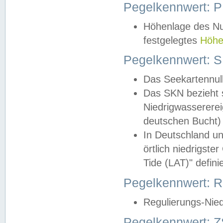
Pegelkennwert: 
Höhenlage des Nul
festgelegtes
Höhe
Pegelkennwert: 
Das Seekartennull
Das SKN bezieht s
Niedrigwassererei
deutschen Bucht) 
In Deutschland un
örtlich niedrigst
Tide (LAT)" definie
Pegelkennwert:
Regulierungs-Nie
Pegelkennwert: Z