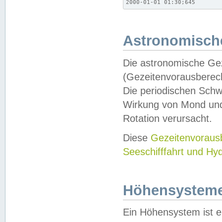
2000-01-01 01:30;645
Astronomische
Die astronomische Gez
(Gezeitenvorausberec
Die periodischen Schw
Wirkung von Mond und
Rotation verursacht.
Diese
Gezeitenvorau
Seeschifffahrt und Hy
Höhensystem
Ein Höhensystem ist e