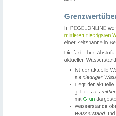
Grenzwertüber
In PEGELONLINE werde
mittleren niedrigsten
einer Zeitspanne in Be
Die farblichen Abstuf
aktuellen Wasserstand
Ist der aktuelle 
als
niedriger Was
Liegt der aktue
gilt dies als
mittle
mit
Grün
dargestel
Wasserstände obe
Wasserstand
und