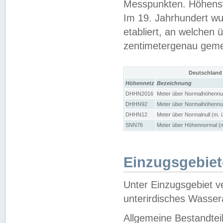
Messpunkten. Höhensy
Im 19. Jahrhundert wu
etabliert, an welchen 
zentimetergenau gem
Deutschland
Höhennetz
Bezeichnung
DHHN2016
Meter über Normalhöhennul
DHHN92
Meter über Normalhöhennul
DHHN12
Meter über Normalnull (m. 
SNN76
Meter über Höhennormal (m
Einzugsgebiet
Unter Einzugsgebiet v
unterirdisches Wasser
Allgemeine Bestandtei