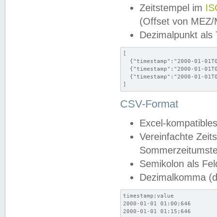
Zeitstempel im
IS
(Offset von MEZ
Dezimalpunkt als
[

  {"timestamp":"2000-01-01T0
  {"timestamp":"2000-01-01T0
  {"timestamp":"2000-01-01T0
]
CSV-Format
Excel-kompatibles
Vereinfachte Zeit
Sommerzeitumstel
Semikolon als Fel
Dezimalkomma (de
timestamp;value

2000-01-01 01:00;646

2000-01-01 01:15;646
