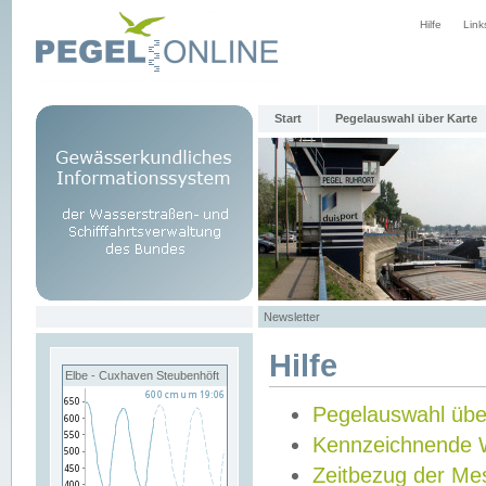
Hilfe
Link
Start
Pegelauswahl über Karte
Newsletter
Hilfe
Elbe - Cuxhaven Steubenhöft
Pegelauswahl übe
Kennzeichnende 
Zeitbezug der Me