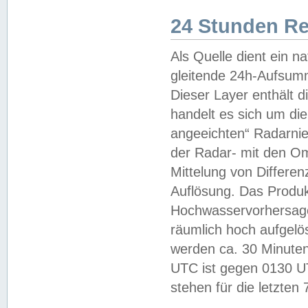
24 Stunden R
Als Quelle dient ein n
gleitende 24h-Aufsum
Dieser Layer enthält
handelt es sich um di
angeeichten“ Radarnie
der Radar- mit den O
Mittelung von Differe
Auflösung. Das Produk
Hochwasservorhersagez
räumlich hoch aufgelö
werden ca. 30 Minuten
UTC ist gegen 0130 UTC
stehen für die letzten