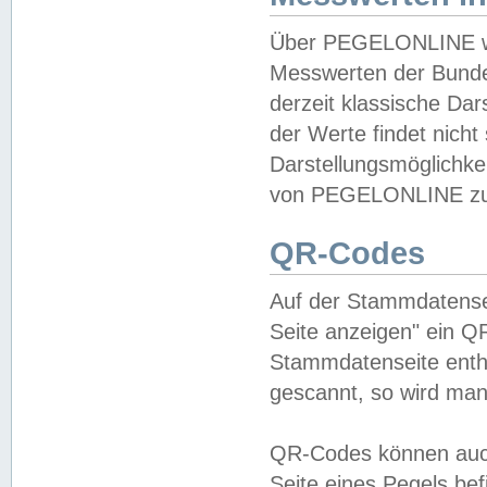
Über PEGELONLINE wer
Messwerten der Bundes
derzeit klassische Da
der Werte findet nicht 
Darstellungsmöglichkei
von PEGELONLINE zu 
QR-Codes
Auf der Stammdatensei
Seite anzeigen" ein Q
Stammdatenseite enthä
gescannt, so wird man
QR-Codes können auc
Seite eines Pegels be