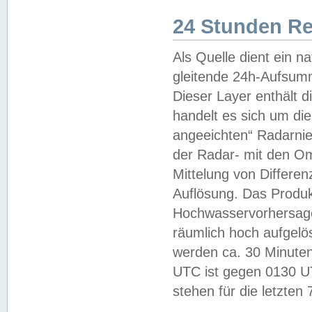
24 Stunden R
Als Quelle dient ein n
gleitende 24h-Aufsum
Dieser Layer enthält
handelt es sich um di
angeeichten“ Radarnie
der Radar- mit den O
Mittelung von Differe
Auflösung. Das Produk
Hochwasservorhersagez
räumlich hoch aufgelö
werden ca. 30 Minuten
UTC ist gegen 0130 UTC
stehen für die letzten