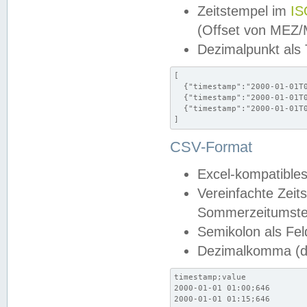
Zeitstempel im
IS
(Offset von MEZ
Dezimalpunkt als
[

  {"timestamp":"2000-01-01T0
  {"timestamp":"2000-01-01T0
  {"timestamp":"2000-01-01T0
]
CSV-Format
Excel-kompatibles
Vereinfachte Zeit
Sommerzeitumstel
Semikolon als Fel
Dezimalkomma (de
timestamp;value

2000-01-01 01:00;646

2000-01-01 01:15;646
