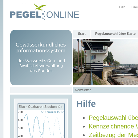
Hilfe
Link
Start
Pegelauswahl über Karte
Newsletter
Hilfe
Elbe - Cuxhaven Steubenhöft
Pegelauswahl übe
Kennzeichnende 
Zeitbezug der Me