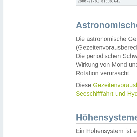
2000-01-01 01:30;645
Astronomische
Die astronomische Gez
(Gezeitenvorausberec
Die periodischen Schw
Wirkung von Mond und
Rotation verursacht.
Diese
Gezeitenvorau
Seeschifffahrt und Hy
Höhensystem
Ein Höhensystem ist e