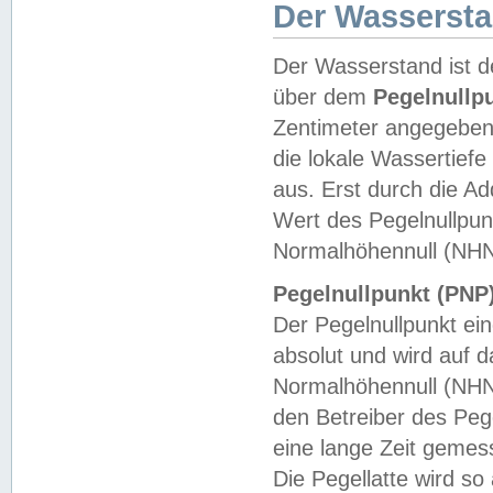
Der Wasserst
Der Wasserstand ist d
über dem
Pegelnullp
Zentimeter angegeben
die lokale Wassertie
aus. Erst durch die A
Wert des Pegelnullpun
Normalhöhennull (NHN
Pegelnullpunkt (PNP)
Der Pegelnullpunkt ei
absolut und wird auf
Normalhöhennull (NHN
den Betreiber des Pege
eine lange Zeit geme
Die Pegellatte wird s