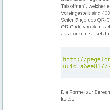
Tab öffnen", welcher 
Voreingestellt sind 4
Seitenlänge des QR-C
QR-Code von 4cm × 4c
ausdrucken, so setzt 
http://pegelo
uuid=a6ee8177
Die Formel zur Berech
lautet:
			(DPI × Druckkantenlänge in cm) ÷ 2,54 = Kantenlänge in Pixel
