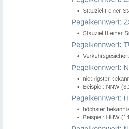
Stauziel I einer S
Pegelkennwert: Z
Stauziel II einer 
Pegelkennwert:
Verkehrsgesichert
Pegelkennwert:
niedrigster bekan
Beispiel: NNW (3
Pegelkennwert:
höchster bekannt
Beispiel: HHW (1
Pegelkennwert: 