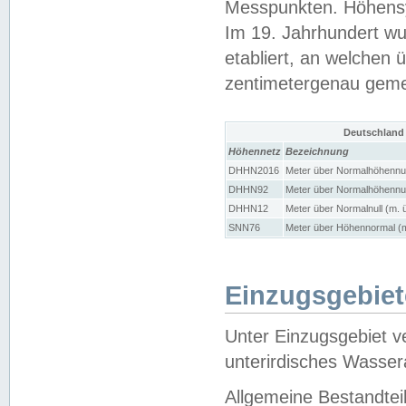
Messpunkten. Höhensy
Im 19. Jahrhundert wu
etabliert, an welchen 
zentimetergenau gem
Deutschland
Höhennetz
Bezeichnung
DHHN2016
Meter über Normalhöhennul
DHHN92
Meter über Normalhöhennul
DHHN12
Meter über Normalnull (m. 
SNN76
Meter über Höhennormal (m
Einzugsgebiet
Unter Einzugsgebiet v
unterirdisches Wasser
Allgemeine Bestandtei