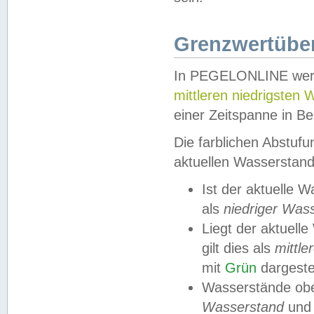
Grenzwertüber
In PEGELONLINE werde
mittleren niedrigsten
einer Zeitspanne in Be
Die farblichen Abstuf
aktuellen Wasserstand
Ist der aktuelle 
als
niedriger Was
Liegt der aktue
gilt dies als
mittle
mit
Grün
dargestel
Wasserstände obe
Wasserstand
und