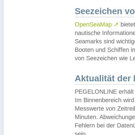
Seezeichen v
OpenSeaMap
↗
biete
nautische Information
Seamarks sind wichtig
Booten und Schiffen i
von Seezeichen wie Le
Aktualität der
PEGELONLINE erhält u
Im Binnenbereich wird 
Messwerte von Zeitreih
Minuten. Abweichungen
Fehlern bei der Daten
sein.