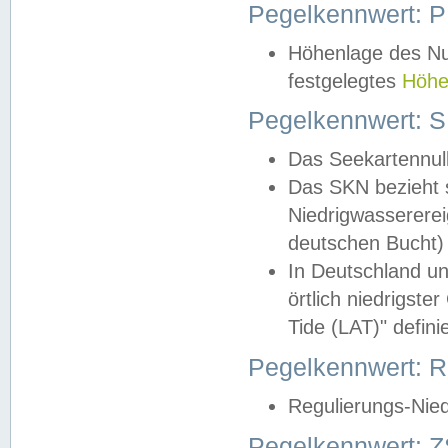
Pegelkennwert: 
Höhenlage des Nul
festgelegtes
Höhe
Pegelkennwert: 
Das Seekartennull
Das SKN bezieht s
Niedrigwassererei
deutschen Bucht) 
In Deutschland un
örtlich niedrigst
Tide (LAT)" definie
Pegelkennwert:
Regulierungs-Nie
Pegelkennwert: Z