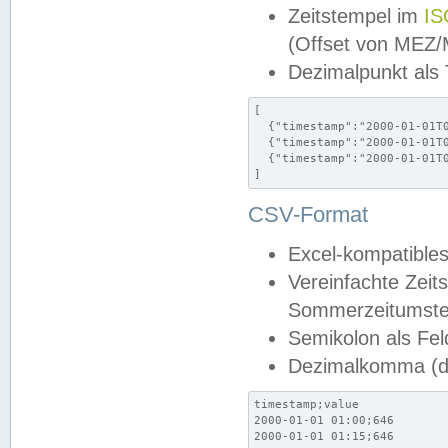
Zeitstempel im
IS
(Offset von MEZ
Dezimalpunkt als
[

  {"timestamp":"2000-01-01T0
  {"timestamp":"2000-01-01T0
  {"timestamp":"2000-01-01T0
]
CSV-Format
Excel-kompatibles
Vereinfachte Zeit
Sommerzeitumstel
Semikolon als Fel
Dezimalkomma (de
timestamp;value

2000-01-01 01:00;646

2000-01-01 01:15;646
