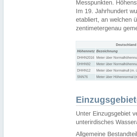
Messpunkten. Höhensy
Im 19. Jahrhundert wu
etabliert, an welchen 
zentimetergenau gem
Deutschland
Höhennetz
Bezeichnung
DHHN2016
Meter über Normalhöhennul
DHHN92
Meter über Normalhöhennul
DHHN12
Meter über Normalnull (m. 
SNN76
Meter über Höhennormal (m
Einzugsgebiet
Unter Einzugsgebiet v
unterirdisches Wasser
Allgemeine Bestandtei