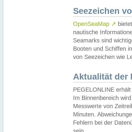
Seezeichen v
OpenSeaMap
↗
biete
nautische Information
Seamarks sind wichtig
Booten und Schiffen i
von Seezeichen wie Le
Aktualität der
PEGELONLINE erhält u
Im Binnenbereich wird 
Messwerte von Zeitreih
Minuten. Abweichungen
Fehlern bei der Daten
sein.