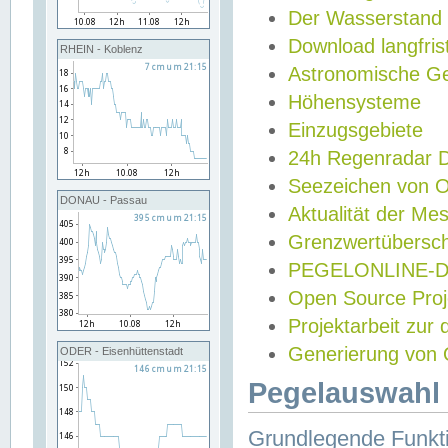
Der Wasserstand
Download langfris
RHEIN - Koblenz
Astronomische Gez
Höhensysteme
Einzugsgebiete
24h Regenradar
Seezeichen von 
DONAU - Passau
Aktualität der Me
Grenzwertübersch
PEGELONLINE-Di
Open Source Projek
Projektarbeit zur
Generierung von 
ODER - Eisenhüttenstadt
Pegelauswahl 
Grundlegende Funkti