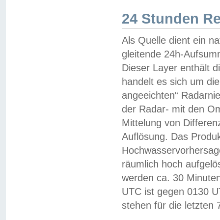
24 Stunden R
Als Quelle dient ein n
gleitende 24h-Aufsum
Dieser Layer enthält
handelt es sich um di
angeeichten“ Radarnie
der Radar- mit den O
Mittelung von Differe
Auflösung. Das Produk
Hochwasservorhersagez
räumlich hoch aufgelö
werden ca. 30 Minuten
UTC ist gegen 0130 UTC
stehen für die letzten