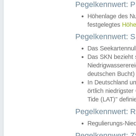
Pegelkennwert: 
Höhenlage des Nul
festgelegtes
Höhe
Pegelkennwert: 
Das Seekartennull
Das SKN bezieht s
Niedrigwassererei
deutschen Bucht) 
In Deutschland un
örtlich niedrigst
Tide (LAT)" definie
Pegelkennwert:
Regulierungs-Nie
Pegelkennwert: Z