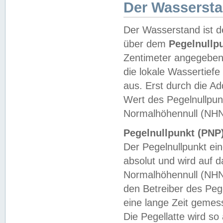
Der Wasserst
Der Wasserstand ist d
über dem
Pegelnullp
Zentimeter angegeben
die lokale Wassertie
aus. Erst durch die A
Wert des Pegelnullpun
Normalhöhennull (NHN
Pegelnullpunkt (PNP)
Der Pegelnullpunkt ei
absolut und wird auf
Normalhöhennull (NHN
den Betreiber des Pege
eine lange Zeit geme
Die Pegellatte wird s