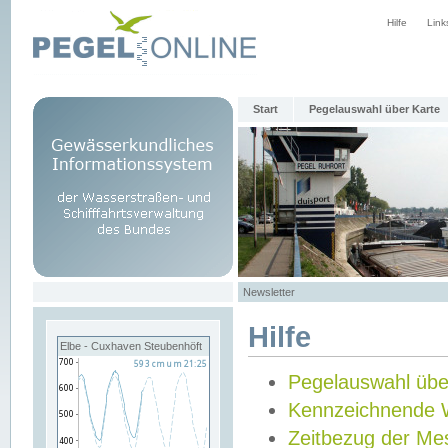
Hilfe
Link
Start
Pegelauswahl über Karte
Newsletter
Hilfe
Elbe - Cuxhaven Steubenhöft
Pegelauswahl übe
Kennzeichnende 
Zeitbezug der Me