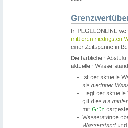
Grenzwertüber
In PEGELONLINE werde
mittleren niedrigsten
einer Zeitspanne in Be
Die farblichen Abstuf
aktuellen Wasserstand
Ist der aktuelle 
als
niedriger Was
Liegt der aktue
gilt dies als
mittle
mit
Grün
dargestel
Wasserstände obe
Wasserstand
und