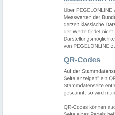
Über PEGELONLINE wer
Messwerten der Bundes
derzeit klassische Da
der Werte findet nicht 
Darstellungsmöglichkei
von PEGELONLINE zu 
QR-Codes
Auf der Stammdatensei
Seite anzeigen" ein Q
Stammdatenseite enthä
gescannt, so wird man
QR-Codes können auc
Seite eines Pegels be