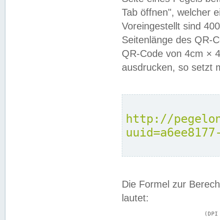
Tab öffnen", welcher 
Voreingestellt sind 4
Seitenlänge des QR-C
QR-Code von 4cm × 4c
ausdrucken, so setzt 
http://pegelo
uuid=a6ee8177
Die Formel zur Berech
lautet:
			(DPI × Druckkantenlänge in cm) ÷ 2,54 = Kantenlänge in Pixel
