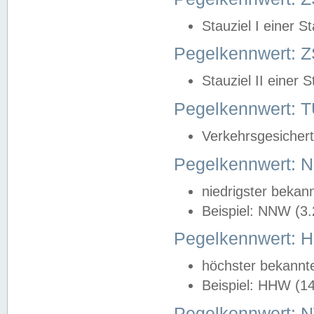
Stauziel I einer S
Pegelkennwert: Z
Stauziel II einer 
Pegelkennwert:
Verkehrsgesichert
Pegelkennwert:
niedrigster bekan
Beispiel: NNW (3
Pegelkennwert:
höchster bekannt
Beispiel: HHW (1
Pegelkennwert: 