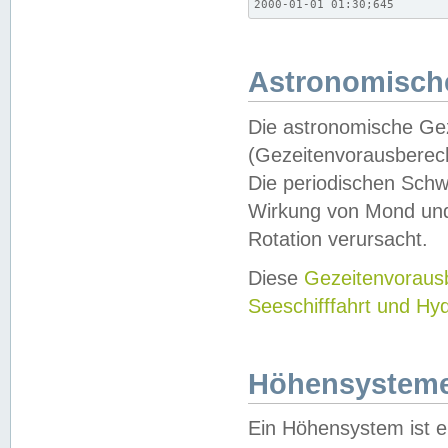
2000-01-01 01:30;645
Astronomische
Die astronomische Gez
(Gezeitenvorausberec
Die periodischen Schw
Wirkung von Mond und
Rotation verursacht.
Diese
Gezeitenvorau
Seeschifffahrt und Hy
Höhensystem
Ein Höhensystem ist e