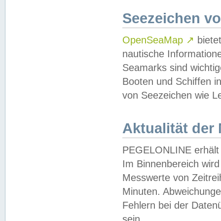
Seezeichen v
OpenSeaMap
↗
biete
nautische Information
Seamarks sind wichtig
Booten und Schiffen i
von Seezeichen wie Le
Aktualität der
PEGELONLINE erhält u
Im Binnenbereich wird 
Messwerte von Zeitreih
Minuten. Abweichungen
Fehlern bei der Daten
sein.