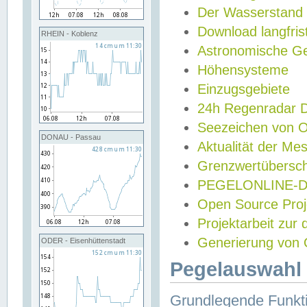
Der Wasserstand
Download langfris
RHEIN - Koblenz
Astronomische Gez
Höhensysteme
Einzugsgebiete
24h Regenradar
Seezeichen von 
DONAU - Passau
Aktualität der Me
Grenzwertübersch
PEGELONLINE-Di
Open Source Projek
Projektarbeit zur
Generierung von 
ODER - Eisenhüttenstadt
Pegelauswahl 
Grundlegende Funkti