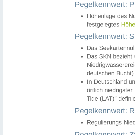
Pegelkennwert: 
Höhenlage des Nul
festgelegtes
Höhe
Pegelkennwert: 
Das Seekartennull
Das SKN bezieht s
Niedrigwassererei
deutschen Bucht) 
In Deutschland un
örtlich niedrigst
Tide (LAT)" definie
Pegelkennwert:
Regulierungs-Nie
Pegelkennwert: Z