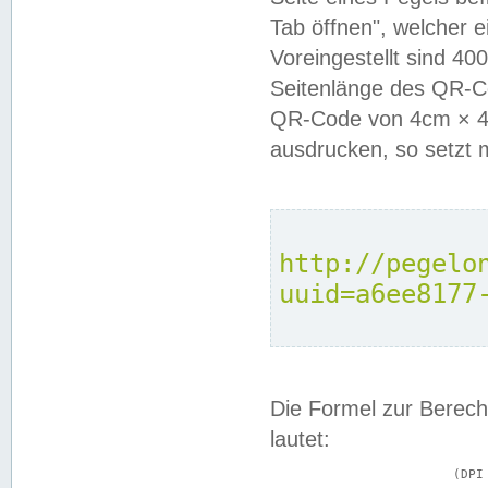
Tab öffnen", welcher 
Voreingestellt sind 4
Seitenlänge des QR-C
QR-Code von 4cm × 4c
ausdrucken, so setzt 
http://pegelo
uuid=a6ee8177
Die Formel zur Berech
lautet:
			(DPI × Druckkantenlänge in cm) ÷ 2,54 = Kantenlänge in Pixel
