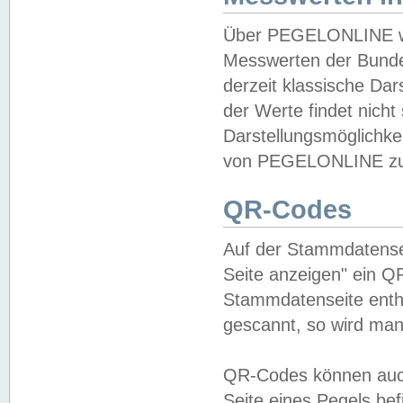
Über PEGELONLINE wer
Messwerten der Bundes
derzeit klassische Da
der Werte findet nicht 
Darstellungsmöglichkei
von PEGELONLINE zu 
QR-Codes
Auf der Stammdatensei
Seite anzeigen" ein Q
Stammdatenseite enthä
gescannt, so wird man
QR-Codes können auc
Seite eines Pegels be