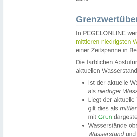
Grenzwertüber
In PEGELONLINE werde
mittleren niedrigsten
einer Zeitspanne in Be
Die farblichen Abstuf
aktuellen Wasserstand
Ist der aktuelle 
als
niedriger Was
Liegt der aktue
gilt dies als
mittle
mit
Grün
dargestel
Wasserstände obe
Wasserstand
und