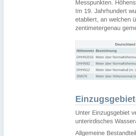
Messpunkten. Höhensy
Im 19. Jahrhundert wu
etabliert, an welchen 
zentimetergenau gem
Deutschland
Höhennetz
Bezeichnung
DHHN2016
Meter über Normalhöhennul
DHHN92
Meter über Normalhöhennul
DHHN12
Meter über Normalnull (m. 
SNN76
Meter über Höhennormal (m
Einzugsgebiet
Unter Einzugsgebiet v
unterirdisches Wasser
Allgemeine Bestandtei