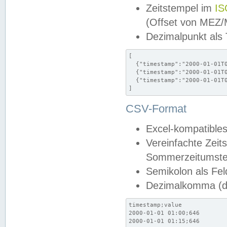
Zeitstempel im
IS
(Offset von MEZ
Dezimalpunkt als
[

  {"timestamp":"2000-01-01T0
  {"timestamp":"2000-01-01T0
  {"timestamp":"2000-01-01T0
]
CSV-Format
Excel-kompatibles
Vereinfachte Zeit
Sommerzeitumstel
Semikolon als Fel
Dezimalkomma (de
timestamp;value

2000-01-01 01:00;646

2000-01-01 01:15;646
