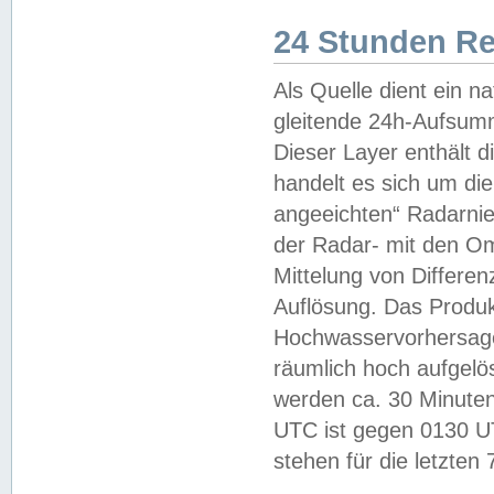
24 Stunden R
Als Quelle dient ein n
gleitende 24h-Aufsum
Dieser Layer enthält
handelt es sich um di
angeeichten“ Radarnie
der Radar- mit den O
Mittelung von Differe
Auflösung. Das Produk
Hochwasservorhersagez
räumlich hoch aufgelö
werden ca. 30 Minuten
UTC ist gegen 0130 UTC
stehen für die letzten