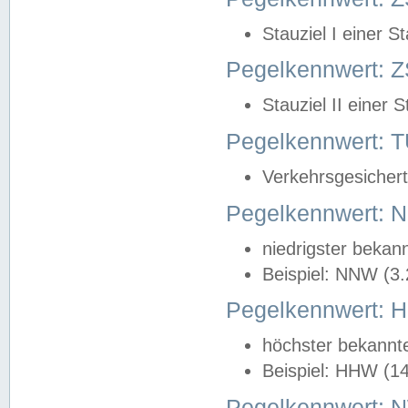
Stauziel I einer S
Pegelkennwert: Z
Stauziel II einer 
Pegelkennwert:
Verkehrsgesichert
Pegelkennwert:
niedrigster bekan
Beispiel: NNW (3
Pegelkennwert:
höchster bekannt
Beispiel: HHW (1
Pegelkennwert: 