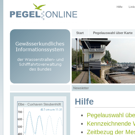
Hilfe
Link
Start
Pegelauswahl über Karte
Newsletter
Hilfe
Elbe - Cuxhaven Steubenhöft
Pegelauswahl übe
Kennzeichnende 
Zeitbezug der Me