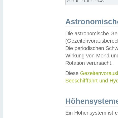
2000-01-01 01:30;645
Astronomische
Die astronomische Gez
(Gezeitenvorausberec
Die periodischen Schw
Wirkung von Mond und
Rotation verursacht.
Diese
Gezeitenvorau
Seeschifffahrt und Hy
Höhensystem
Ein Höhensystem ist e