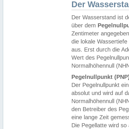
Der Wasserst
Der Wasserstand ist d
über dem
Pegelnullp
Zentimeter angegeben
die lokale Wassertie
aus. Erst durch die A
Wert des Pegelnullpun
Normalhöhennull (NHN
Pegelnullpunkt (PNP)
Der Pegelnullpunkt ei
absolut und wird auf
Normalhöhennull (NHN
den Betreiber des Pege
eine lange Zeit geme
Die Pegellatte wird s