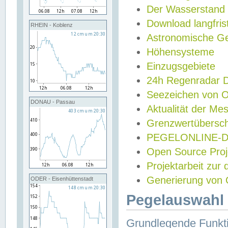
Der Wasserstand
Download langfris
RHEIN - Koblenz
Astronomische Gez
Höhensysteme
Einzugsgebiete
24h Regenradar
Seezeichen von 
DONAU - Passau
Aktualität der Me
Grenzwertübersch
PEGELONLINE-Di
Open Source Projek
Projektarbeit zur
Generierung von 
ODER - Eisenhüttenstadt
Pegelauswahl 
Grundlegende Funkti