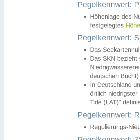
Pegelkennwert: 
Höhenlage des Nul
festgelegtes
Höhe
Pegelkennwert: 
Das Seekartennull
Das SKN bezieht s
Niedrigwassererei
deutschen Bucht) 
In Deutschland un
örtlich niedrigst
Tide (LAT)" definie
Pegelkennwert:
Regulierungs-Nie
Pegelkennwert: Z