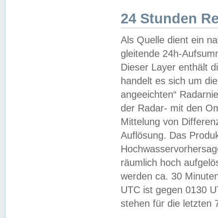
24 Stunden R
Als Quelle dient ein n
gleitende 24h-Aufsum
Dieser Layer enthält
handelt es sich um di
angeeichten“ Radarnie
der Radar- mit den O
Mittelung von Differe
Auflösung. Das Produk
Hochwasservorhersagez
räumlich hoch aufgelö
werden ca. 30 Minuten
UTC ist gegen 0130 UTC
stehen für die letzten