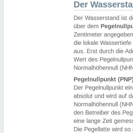
Der Wasserst
Der Wasserstand ist d
über dem
Pegelnullp
Zentimeter angegeben
die lokale Wassertie
aus. Erst durch die A
Wert des Pegelnullpun
Normalhöhennull (NHN
Pegelnullpunkt (PNP)
Der Pegelnullpunkt ei
absolut und wird auf
Normalhöhennull (NHN
den Betreiber des Pege
eine lange Zeit geme
Die Pegellatte wird s