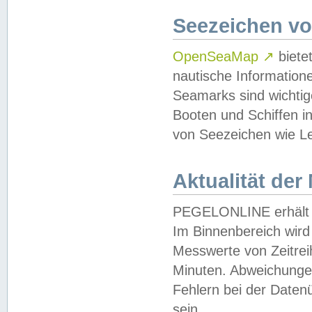
Seezeichen v
OpenSeaMap
↗
biete
nautische Information
Seamarks sind wichtig
Booten und Schiffen i
von Seezeichen wie Le
Aktualität der
PEGELONLINE erhält u
Im Binnenbereich wird 
Messwerte von Zeitreih
Minuten. Abweichungen
Fehlern bei der Daten
sein.