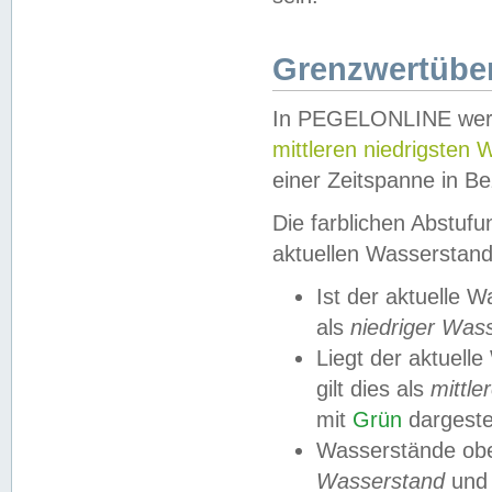
Grenzwertüber
In PEGELONLINE werde
mittleren niedrigsten
einer Zeitspanne in Be
Die farblichen Abstuf
aktuellen Wasserstand
Ist der aktuelle 
als
niedriger Was
Liegt der aktue
gilt dies als
mittle
mit
Grün
dargestel
Wasserstände obe
Wasserstand
und