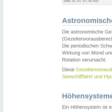
2000-01-01 01:30;645
Astronomische
Die astronomische Gez
(Gezeitenvorausberec
Die periodischen Schw
Wirkung von Mond und
Rotation verursacht.
Diese
Gezeitenvorau
Seeschifffahrt und Hy
Höhensystem
Ein Höhensystem ist e