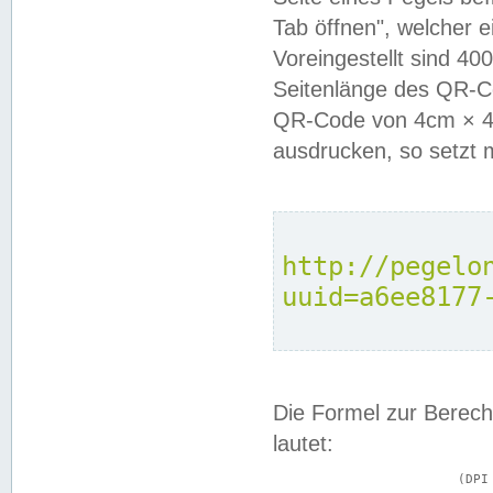
Tab öffnen", welcher 
Voreingestellt sind 4
Seitenlänge des QR-C
QR-Code von 4cm × 4c
ausdrucken, so setzt 
http://pegelo
uuid=a6ee8177
Die Formel zur Berech
lautet:
			(DPI × Druckkantenlänge in cm) ÷ 2,54 = Kantenlänge in Pixel
