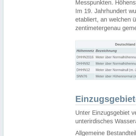
Messpunkten. Höhensy
Im 19. Jahrhundert wu
etabliert, an welchen 
zentimetergenau gem
Deutschland
Höhennetz
Bezeichnung
DHHN2016
Meter über Normalhöhennul
DHHN92
Meter über Normalhöhennul
DHHN12
Meter über Normalnull (m. 
SNN76
Meter über Höhennormal (m
Einzugsgebiet
Unter Einzugsgebiet v
unterirdisches Wasser
Allgemeine Bestandtei