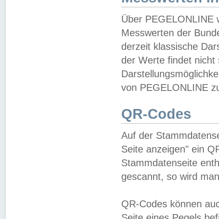
Über PEGELONLINE wer
Messwerten der Bundes
derzeit klassische Da
der Werte findet nicht 
Darstellungsmöglichkei
von PEGELONLINE zu 
QR-Codes
Auf der Stammdatensei
Seite anzeigen" ein Q
Stammdatenseite enthä
gescannt, so wird man
QR-Codes können auc
Seite eines Pegels be