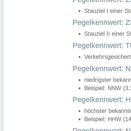
Stauziel I einer S
Pegelkennwert: Z
Stauziel II einer 
Pegelkennwert:
Verkehrsgesichert
Pegelkennwert:
niedrigster bekan
Beispiel: NNW (3
Pegelkennwert:
höchster bekannt
Beispiel: HHW (1
Pegelkennwert: 