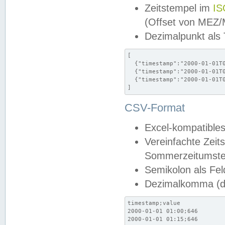
Zeitstempel im
IS
(Offset von MEZ
Dezimalpunkt als
[

  {"timestamp":"2000-01-01T0
  {"timestamp":"2000-01-01T0
  {"timestamp":"2000-01-01T0
]
CSV-Format
Excel-kompatibles
Vereinfachte Zeit
Sommerzeitumstel
Semikolon als Fel
Dezimalkomma (de
timestamp;value

2000-01-01 01:00;646

2000-01-01 01:15;646
