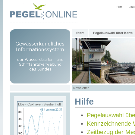
Hilfe
Link
Start
Pegelauswahl über Karte
Newsletter
Hilfe
Elbe - Cuxhaven Steubenhöft
Pegelauswahl übe
Kennzeichnende 
Zeitbezug der Me