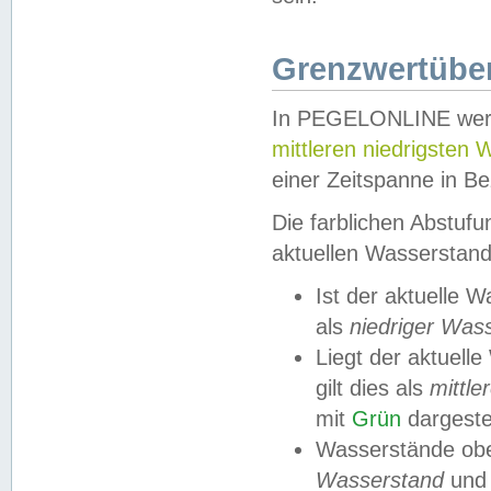
Grenzwertüber
In PEGELONLINE werde
mittleren niedrigsten
einer Zeitspanne in Be
Die farblichen Abstuf
aktuellen Wasserstand
Ist der aktuelle 
als
niedriger Was
Liegt der aktue
gilt dies als
mittle
mit
Grün
dargestel
Wasserstände obe
Wasserstand
und