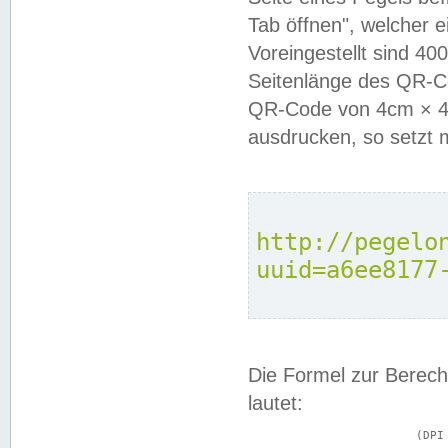
Tab öffnen", welcher 
Voreingestellt sind 4
Seitenlänge des QR-C
QR-Code von 4cm × 4c
ausdrucken, so setzt 
http://pegelo
uuid=a6ee8177
Die Formel zur Berech
lautet:
			(DPI × Druckkantenlänge in cm) ÷ 2,54 = Kantenlänge in Pixel
