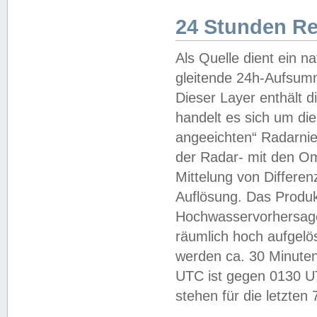
24 Stunden R
Als Quelle dient ein n
gleitende 24h-Aufsum
Dieser Layer enthält
handelt es sich um di
angeeichten“ Radarnie
der Radar- mit den O
Mittelung von Differe
Auflösung. Das Produk
Hochwasservorhersagez
räumlich hoch aufgelö
werden ca. 30 Minuten
UTC ist gegen 0130 UTC
stehen für die letzten