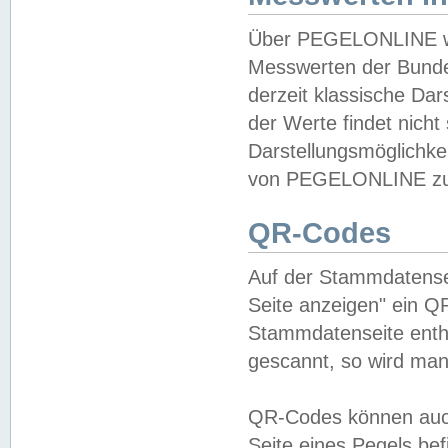
Über PEGELONLINE wer
Messwerten der Bundes
derzeit klassische Da
der Werte findet nicht 
Darstellungsmöglichkei
von PEGELONLINE zu 
QR-Codes
Auf der Stammdatensei
Seite anzeigen" ein Q
Stammdatenseite enthä
gescannt, so wird man
QR-Codes können auc
Seite eines Pegels be