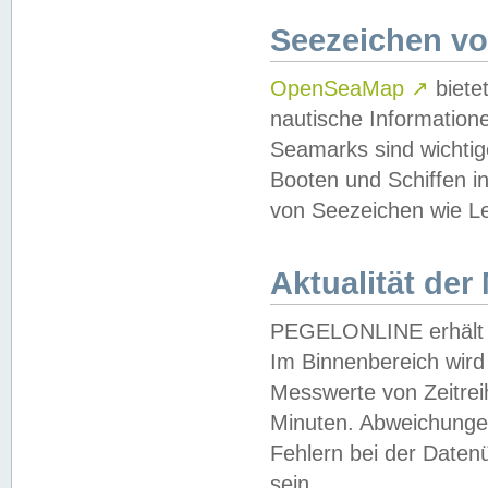
Seezeichen v
OpenSeaMap
↗
biete
nautische Information
Seamarks sind wichtig
Booten und Schiffen i
von Seezeichen wie Le
Aktualität der
PEGELONLINE erhält u
Im Binnenbereich wird 
Messwerte von Zeitreih
Minuten. Abweichungen
Fehlern bei der Daten
sein.