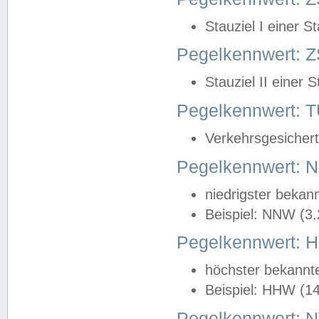
Stauziel I einer S
Pegelkennwert: Z
Stauziel II einer 
Pegelkennwert:
Verkehrsgesichert
Pegelkennwert:
niedrigster bekan
Beispiel: NNW (3
Pegelkennwert:
höchster bekannt
Beispiel: HHW (1
Pegelkennwert: 