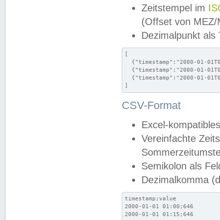
Zeitstempel im
IS
(Offset von MEZ
Dezimalpunkt als
[

  {"timestamp":"2000-01-01T0
  {"timestamp":"2000-01-01T0
  {"timestamp":"2000-01-01T0
]
CSV-Format
Excel-kompatibles
Vereinfachte Zeit
Sommerzeitumstel
Semikolon als Fel
Dezimalkomma (de
timestamp;value

2000-01-01 01:00;646

2000-01-01 01:15;646
