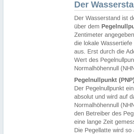
Der Wasserst
Der Wasserstand ist d
über dem
Pegelnullp
Zentimeter angegeben
die lokale Wassertie
aus. Erst durch die A
Wert des Pegelnullpun
Normalhöhennull (NHN
Pegelnullpunkt (PNP)
Der Pegelnullpunkt ei
absolut und wird auf
Normalhöhennull (NHN
den Betreiber des Pege
eine lange Zeit geme
Die Pegellatte wird s