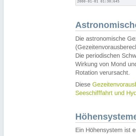
2000-01-01 01:30;645
Astronomische
Die astronomische Gez
(Gezeitenvorausberec
Die periodischen Schw
Wirkung von Mond und
Rotation verursacht.
Diese
Gezeitenvorau
Seeschifffahrt und Hy
Höhensystem
Ein Höhensystem ist e