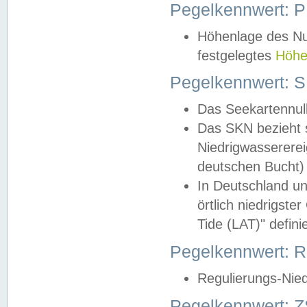
Pegelkennwert: 
Höhenlage des Nul
festgelegtes
Höhe
Pegelkennwert: 
Das Seekartennull
Das SKN bezieht s
Niedrigwassererei
deutschen Bucht) 
In Deutschland un
örtlich niedrigst
Tide (LAT)" definie
Pegelkennwert:
Regulierungs-Nie
Pegelkennwert: Z