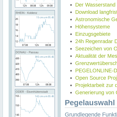
Der Wasserstand
Download langfris
RHEIN - Koblenz
Astronomische Gez
Höhensysteme
Einzugsgebiete
24h Regenradar
Seezeichen von 
DONAU - Passau
Aktualität der Me
Grenzwertübersch
PEGELONLINE-Di
Open Source Projek
Projektarbeit zur
Generierung von 
ODER - Eisenhüttenstadt
Pegelauswahl 
Grundlegende Funkti