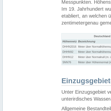
Messpunkten. Höhensy
Im 19. Jahrhundert wu
etabliert, an welchen 
zentimetergenau gem
Deutschland
Höhennetz
Bezeichnung
DHHN2016
Meter über Normalhöhennul
DHHN92
Meter über Normalhöhennul
DHHN12
Meter über Normalnull (m. 
SNN76
Meter über Höhennormal (m
Einzugsgebiet
Unter Einzugsgebiet v
unterirdisches Wasser
Allgemeine Bestandtei